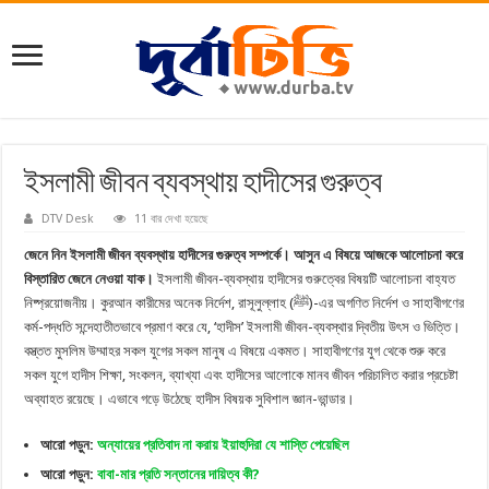
ইসলামী জীবন ব্যবস্থায় হাদীসের গুরুত্ব
DTV Desk
11 বার দেখা হয়েছে
জেনে নিন ইসলামী জীবন ব্যবস্থায় হাদীসের গুরুত্ব সম্পর্কে। আসুন এ বিষয়ে আজকে আলোচনা করে
বিস্তারিত জেনে নেওয়া যাক।
ইসলামী জীবন-ব্যবস্থায় হাদীসের গুরুত্বের বিষয়টি আলোচনা বাহ্যত
নিষ্প্রয়োজনীয়। কুরআন কারীমের অনেক নির্দেশ, রাসূলুল্লাহ (ﷺ)-এর অগণিত নির্দেশ ও সাহাবীগণের
কর্ম-পদ্ধতি সন্দেহাতীতভাবে প্রমাণ করে যে, ‘হাদীস’ ইসলামী জীবন-ব্যবস্থার দ্বিতীয় উৎস ও ভিত্তি।
বস্ত্তত মুসলিম উম্মাহর সকল যুগের সকল মানুষ এ বিষয়ে একমত। সাহাবীগণের যুগ থেকে শুরু করে
সকল যুগে হাদীস শিক্ষা, সংকলন, ব্যাখ্যা এবং হাদীসের আলোকে মানব জীবন পরিচালিত করার প্রচেষ্টা
অব্যাহত রয়েছে। এভাবে গড়ে উঠেছে হাদীস বিষয়ক সুবিশাল জ্ঞান-ভান্ডার।
আরো পড়ুন:
অন্যায়ের প্রতিবাদ না করায় ইয়াহুদিরা যে শাস্তি পেয়েছিল
আরো পড়ুন:
বাবা-মার প্রতি সন্তানের দায়িত্ব কী?