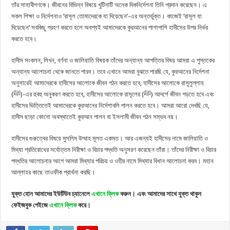
তাঁর সাহাবীগণকে। জীবনের বিভিন্ন বিষয়ে খুটিনাটি অনেক দিকনির্দেশনা তিনি প্রদান করেছেন। এ
সকল শিক্ষা ও নির্দেশনাও ‘রাসূল তোমাদেরকে যা দিয়েছেন’-এর অন্তর্ভুক্ত। কাজেই ‘রাসূল যা
দিয়েছেন’ সবকিছু গ্রহণ করতে হলে অবশ্যই আমাদেরকে কুরআনের পাশাপাশি হাদীসের উপর নির্ভর
করতে হবে।
হাদীস সংকলন, লিখন, বর্ণনা ও জালিয়াতি বিষয়ক তাঁদের অন্যান্য আপত্তির বিষয় আমরা এ পুস্তকের
অন্যান্য আলোচনা থেকে জানতে পারব। তবে এখানে আমরা বুঝতে পারছি যে, কুরআনের নির্দেশনা
অনুসারেই আমাদেরকে হাদীসের আলোকে জীবন গঠন করতে হবে, হাদীসের আলোকে রাসূলুল্লাহ
(ﷺ)-এর হুবহু অনুকরণ করতে হবে, হাদীসের আলোকে রাসূলের (ﷺ) আদর্শে জীবন গড়তে হবে এবং
হাদীসের ভিত্তিতেই আমাদেরকে কুরআনের নির্দেশাবলি পালন করতে হবে। আমরা আরো দেখছি যে,
হাদীস ছাড়া কোনো অবস্থাতেই কুরআন পালন বা ইসলামী জীবন গঠন সম্ভব নয়।
হাদীসের গুরুত্বের বিষয়ে মুসলিম উম্মাহ মূলত একমত। আর এজন্যই হাদীসের নামে জালিয়াতি ও
মিথ্যা প্রতিরোধের সর্বোত্তম নিরীক্ষা ও বিচার পদ্ধতি অনুসরণ করেছেন তাঁরা। তাঁদের নিরীক্ষা ও বিচার
পদ্ধতির আলোচনার আগে আমরা মিথ্যার পরিচয় ও ওহীর নামে মিথ্যার বিধান আলোচনা করব। মহান
আল্লাহর কাছে তাওফীক প্রার্থনা করছি।
যুক্ত হোন আমাদের ইউটিউব চ্যানেলে
এখানে ক্লিক
করুন। এবং আমাদের সাথে যুক্ত থাকুন
ফেইজবুক পেইজে
এখানে ক্লিক
করে।