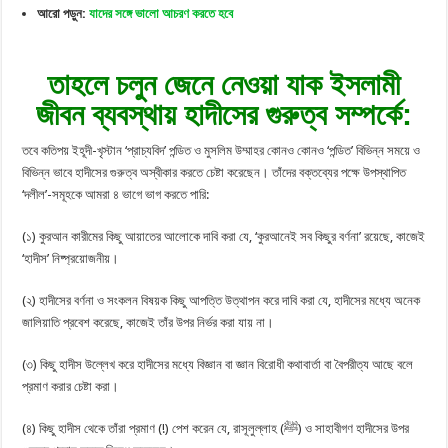
আরো পড়ুন:
যাদের সঙ্গে ভালো আচরণ করতে হবে
তাহলে চলুন জেনে নেওয়া যাক ইসলামী
জীবন ব্যবস্থায় হাদীসের গুরুত্ব সম্পর্কে:
তবে কতিপয় ইহূদী-খৃস্টান ‘প্রাচ্যবিদ’ পন্ডিত ও মুসলিম উম্মাহর কোনও কোনও ‘পন্ডিত’ বিভিন্ন সময়ে ও
বিভিন্ন ভাবে হাদীসের গুরুত্ব অস্বীকার করতে চেষ্টা করেছেন। তাঁদের বক্তব্যের পক্ষে উপস্থাপিত
‘দলীল’-সমূহকে আমরা ৪ ভাগে ভাগ করতে পারি:
(১) কুরআন কারীমের কিছু আয়াতের আলোকে দাবি করা যে, ‘কুরআনেই সব কিছুর বর্ণনা’ রয়েছে, কাজেই
‘হাদীস’ নিষ্প্রয়োজনীয়।
(২) হাদীসের বর্ণনা ও সংকলন বিষয়ক কিছু আপত্তি উত্থাপন করে দাবি করা যে, হাদীসের মধ্যে অনেক
জালিয়াতি প্রবেশ করেছে, কাজেই তাঁর উপর নির্ভর করা যায় না।
(৩) কিছু হাদীস উল্লেখ করে হাদীসের মধ্যে বিজ্ঞান বা জ্ঞান বিরোধী কথাবার্তা বা বৈপরীত্য আছে বলে
প্রমাণ করার চেষ্টা করা।
(৪) কিছু হাদীস থেকে তাঁরা প্রমাণ (!) পেশ করেন যে, রাসূলুল্লাহ (ﷺ) ও সাহাবীগণ হাদীসের উপর