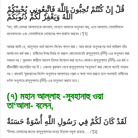
قُلْ إِنْ كُنْتُمْ تُحِبُّونَ اللَّهَ فَاتَّبِعُونِي يُحْبِبْكُمْ
اللَّهُ وَيَغْفِرْ لَكُمْ ذُنُوبَكُمْ
‘‘বল, যদি তোমরা আল্লাহকে ভালবাস, তাহলে আমাকে অনুসরণ কর, এতে আল্লাহ তোমাদিগকে
ভালবাসবেন এবং তোমাদিগকে তোমাদের পাপ মার্জনা করবেন।’’[1]
আমরা জানি যে, আনুগত্য অর্থ আদেশ-নিষেধ পালন করা। আর কারো অনুসরণের অর্থ অবিকল তাঁর
কর্মের মত কর্ম করা। হাদীসের উপর নির্ভর না করলে কোনোভাবেই রাসূলুল্লাহ (ﷺ)-এর অনুসরণ করা
সম্ভব নয়। কুরআন কারীমে আদেশ নিষেধ উল্লেখ করা হলেও কোথাও রাসূলুল্লাহ (ﷺ)-এর কর্ম ও
জীবনরীতি আলোচিত হয় নি। এজন্য কুরআন দেখে রাসূলুল্লাহর ‘অনুসরণ’ করা কোনো মতেই সম্ভব
নয়। কাজেই ‘কুরআনের নির্দেশ অনুসারে আল্লাহর প্রেম ও ক্ষমা লাভ করতে হলে অবশ্যই হাদীসের
বর্ণনা অনুসারে রাসূলুল্লাহ (ﷺ)-এর অনুসরণ করতে হবে।
(৭) মহান আল্লাহ -সুবহানাহু ওয়া
তা‘আলা- বলেন,
لَقَدْ كَانَ لَكُمْ فِي رَسُولِ اللَّهِ أُسْوَةٌ حَسَنَةٌ
‘‘নিশ্চয় তোমাদের জন্যে রাসূলুল্লাহর মধ্যে উত্তম নমুনা রয়েছে…।’’[2]