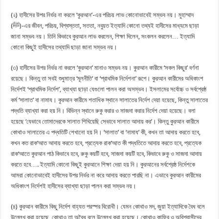
(২) হাদীসের উপর নির্ভর না করলে ‘কুরআন’-এর পরিচয় লাভ কোনোভাবেই সম্ভব নয়। মুহাম্মাদ
(ﷺ)-এর জীবন, পরিচয়, বিশ্বস্ততা, সততা, নবুয়ত ইত্যাদি কোনো তথ্যই হাদীসের মাধ্যমে ছাড়া
জানা সম্ভব নয়। তিনি কিভাবে কুরআন লাভ করলেন, শিক্ষা দিলেন, সংকলন করলেন… ইত্যাদি
কোনো কিছুই হাদীসের তথ্যাদি ছাড়া জানা সম্ভব নয়।
(৩) হাদীসের উপর নির্ভর না করলে ‘কুরআন’ মানাও সম্ভব নয়। কুরআন কারীমে ‘সকল কিছুর’ বর্ণনা
রয়েছে। কিন্তু তা সবই শুধুমাত্র ‘মূলনীতি’ বা ‘প্রাথমিক নির্দেশনা’ রূপে। কুরআন কারীমের অধিকাংশ
নির্দেশই ‘প্রাথমিক নির্দেশ’, ব্যাখ্যা ছাড়া যেগুলো পালন করা অসম্ভব। ইসলামের সর্বোচ্চ ও সর্বশ্রেষ্ঠ
কর্ম ‘সালাত’ বা নামায। কুরআন কারীমে শতাধিক স্থানে সালাতের নির্দেশ দেয়া হয়েছে, কিন্তু সালাতের
পদ্ধতি ব্যাখ্যা করা হয় নি। বিভিন্ন স্থানে রুকু করার ও সাজদা করার নির্দেশ দেয়া হয়েছে। বলা
হয়েছে ‘যেভাবে তোমাদেরকে সালাত শিখিয়েছি সেভাবে সালাত আদায় কর’। কিন্তু কুরআন কারীমে
কোথাও সালাতের এ পদ্ধতিটি শেখানো হয় নি। ‘সালাত’ বা ‘নামায’ কী, কখন তা আদায় করতে হবে,
কখন কত রাক‘আত আদায় করতে হবে, প্রত্যেক রাক‘আত কী পদ্ধতিতে আদায় করতে হবে, প্রত্যেক
রাক‘আতে কুরআন পাঠ কিভাবে হবে, রুকু কয়টি হবে, সাজদা কয়টি হবে, কিভাবে রুকু ও সাজদা আদায়
করতে হবে…. ইত্যাদি কোনো কিছুই কুরআনে শিক্ষা দেয়া হয় নি। কুরআনের সর্বশ্রেষ্ঠ নির্দেশকে
আমরা কোনোভাবেই হাদীসের উপর নির্ভর না করে আদায় করতে পারছি না। এভাবে কুরআন কারীমের
অধিকাংশ নির্দেশই হাদীসের ব্যাখ্যা ছাড়া পালন করা সম্ভব নয়।
(৪) কুরআন কারীমে কিছু নির্দেশ বাহ্যত পরস্পর বিরোধী। যেমন কোথাও মদ, জুয়া ইত্যাদিকে বৈধ বলে
উল্লেখ করা হয়েছে, কোথাও তা অবৈধ বলে উল্লেখ করা হয়েছে। কোথাও কাফির ও অবিশ্বাসীদের