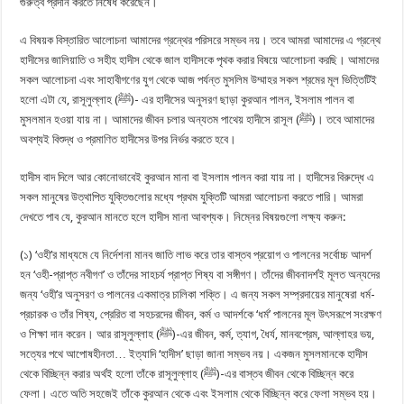
গুরুত্ব প্রদান করতে নিষেধ করেছেন।
এ বিষয়ক বিস্তারিত আলোচনা আমাদের গ্রন্থের পরিসরে সম্ভব নয়। তবে আমরা আমাদের এ গ্রন্থে
হাদীসের জালিয়াতি ও সহীহ হাদীস থেকে জাল হাদীসকে পৃথক করার বিষয়ে আলোচনা করছি। আমাদের
সকল আলোচনা এবং সাহাবীগণের যুগ থেকে আজ পর্যন্ত মুসলিম উম্মাহর সকল শ্রমের মূল ভিত্তিটিই
হলো এটা যে, রাসূলুল্লাহ (ﷺ)- এর হাদীসের অনুসরণ ছাড়া কুরআন পালন, ইসলাম পালন বা
মুসলমান হওয়া যায় না। আমাদের জীবন চলার অন্যতম পাথেয় হাদীসে রাসূল (ﷺ)। তবে আমাদের
অবশ্যই বিশুদ্ধ ও প্রমাণিত হাদীসের উপর নির্ভর করতে হবে।
হাদীস বাদ দিলে আর কোনোভাবেই কুরআন মানা বা ইসলাম পালন করা যায় না। হাদীসের বিরুদ্ধে এ
সকল মানুষের উত্থাপিত যুক্তিগুলোর মধ্যে প্রথম যুক্তিটি আমরা আলোচনা করতে পারি। আমরা
দেখতে পাব যে, কুরআন মানতে হলে হাদীস মানা আবশ্যক। নিম্নের বিষয়গুলো লক্ষ্য করুন:
(১) ‘ওহী’র মাধ্যমে যে নির্দেশনা মানব জাতি লাভ করে তার বাস্তব প্রয়োগ ও পালনের সর্বোচ্চ আদর্শ
হন ‘ওহী-প্রাপ্ত নবীগণ’ ও তাঁদের সাহচর্য প্রাপ্ত শিষ্য বা সঙ্গীগণ। তাঁদের জীবনাদর্শই মূলত অন্যদের
জন্য ‘ওহী’র অনুসরণ ও পালনের একমাত্র চালিকা শক্তি। এ জন্য সকল সম্প্রদায়ের মানুষেরা ধর্ম-
প্রচারক ও তাঁর শিষ্য, প্রেরিত বা সহচরদের জীবন, কর্ম ও আদর্শকে ‘ধর্ম’ পালনের মূল উৎসরূপে সংরক্ষণ
ও শিক্ষা দান করেন। আর রাসূলুল্লাহ (ﷺ)-এর জীবন, কর্ম, ত্যাগ, ধৈর্য, মানবপ্রেম, আল্লাহর ভয়,
সত্যের পথে আপোষহীনতা… ইত্যাদি ‘হাদীস’ ছাড়া জানা সম্ভব নয়। একজন মুসলমানকে হাদীস
থেকে বিচ্ছিন্ন করার অর্থই হলো তাঁকে রাসূলুল্লাহ (ﷺ)-এর বাস্তব জীবন থেকে বিচ্ছিন্ন করে
ফেলা। এতে অতি সহজেই তাঁকে কুরআন থেকে এবং ইসলাম থেকে বিচ্ছিন্ন করে ফেলা সম্ভব হয়।