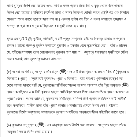
সাথে যুদ্ধের নির্দেশ দেয়া হয়েছে এবং কোথাও সকল প্রকার বিরোধিতা ও যুদ্ধ থেকে বিরত থাকতে
নির্দেশ দেয়া হয়েছে। হাদীসের নির্দেশনা ছাড়া এ সকল নির্দেশের কোনটি আগে, কোন্টি পরে এবং কিভাবে
সেগুলো পালন করতে হবে তা জানা যায় না। এজন্য হাদীস বাদ দিলে এ সকল আয়াতের ইচ্ছামত ও
মনগড়া ব্যাখ্যা করে মানুষকে বিভ্রান্ত করা খুবই সহজ হয়ে যায়।
মূলত এজন্যই ইহূদী, খৃস্টান, কাদিয়ানী, বাহাঈ প্রমুখ সম্প্রদায় হাদীসের বিরুদ্ধে ঢালাও অপপ্রচার
চালান। তাঁদের উদ্দেশ্য মুসলিম উম্মাহকে কুরআন ও ইসলাম থেকে দূরে সরিয়ে নেয়া। তাঁরাও জানেন
যে, হাদীসের সাহায্য ছাড়া কোনোভবেই কুরআন মানা যায় না। শুধুমাত্র সরলপ্রাণ মুসলিমকে ধোঁকা
দেয়ার জন্যই তারা মূলত ‘কুরআনের’ নাম নেন।
(৫) আমরা দেখেছি যে, আল্লাহ তাঁর রাসূল
(ﷺ)-
কে ২ টি বিষয় প্রদান করেছেন: ‘কিতাব’ (পুস্তক) ও
‘হিকমাহ’ (প্রজ্ঞা)। স্বভাবতই কুরআনও প্রজ্ঞা ও হিকমাহ। তবে বারংবার পৃথকভাবে উল্লেখ করা
থেকে আমরা জানতে পারি যে, কুরআনের অতিরিক্ত ‘প্রজ্ঞা’ বা জ্ঞান আল্লাহ তাঁর প্রিয় রাসূলকে
(ﷺ)
প্রদান করেছিলেন এবং তিনি কুরআন ছাড়াও অতিরিক্ত অনেক শিক্ষা মানব জাতিকে প্রদান করেছেন এ
‘প্রজ্ঞা’ থেকে। আমরা জানি যে, কুরআনের অতিরিক্ত যে শিক্ষা তিনি প্রদান করেছিলেন তাই ‘হাদীস’-
রূপে সংকলিত। ‘হাদীস’ ছাড়া তাঁর ‘প্রজ্ঞা’ জানার ও মানার আর কোনো উপায় নেই। কাজেই
কুরআনের নির্দেশ অনুসারেই আমাদেরকে কুরআন ও হাদীসের অনুসরণে জীবন পরিচালিত করতে হবে।
(৬) কুরআনে রাসূলুল্লাহ
(ﷺ)-
এর আনুগত্য করতে নির্দেশ দেয়া হয়েছে। আনুগত্য ছাড়াও তাঁকে
‘অনুসরণ’ করতে নির্দেশ দেয়া হয়েছে।