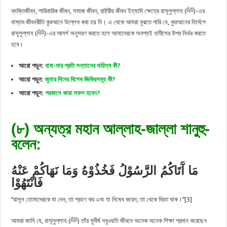
ব্যক্তিজীবন, পারিবারিক জীবন, সমাজ জীবন, রাষ্ট্রীয় জীবন ইত্যাদি ক্ষেত্রে রাসূলুল্লাহ (ﷺ)-এর
বাস্তব জীবনরীতি কুরআনে উল্লেখ করা হয় নি। এ থেকে আমরা বুঝতে পারি যে, কুরআনের নির্দেশে
রাসূলুল্লাহ (ﷺ)-এর আদর্শ অনুসরণ করতে হলে আমাদেরকে অবশ্যই হাদীসের উপর নির্ভর করতে
হবে।
আরো পড়ুন:
বাবা-মার প্রতি সন্তানের দায়িত্ব কী?
আরো পড়ুন:
জুমার দিনের বিশেষ জিকিরসমূহ কী?
আরো পড়ুন:
পরকালে কারা সফল হবেন?
(৮) অন্যত্র মহান আল্লাহ-জাল্লা শানুহু-
বলেন:
مَا آَتَاكُمُ الرَّسُوْلُ فَخُذُوْهُ وَمَا نَهَاكُمْ عَنْهُ
فَانْتَهُوْا
‘‘রাসূল তোমাদেরকে যা দেন, তা গ্রহণ কর এবং যা নিষেধ করেন, তা থেকে বিরত থাক।’’[3]
আমরা জানি যে, রাসূলুল্লাহ (ﷺ) তাঁর সুদীর্ঘ নবুওয়তি জীবনে অনেক অনেক শিক্ষা প্রদান করেছেন