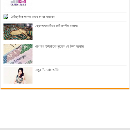
ঐতিহাসিক পানাম নগরে যা যা দেখবেন
হেফাজতের বিচার দাবি জাতীয় সংসদে
বৈধপথে ইউরোপে প্রবেশে যে ভিসা দরকার
নতুন সিনেমায় তারিন