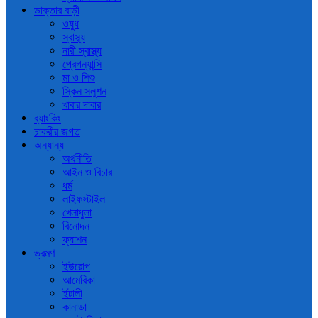
ডাক্তার বাড়ী
ওষুধ
স্বাস্থ্য
নারী স্বাস্থ্য
প্রেগন্যান্সি
মা ও শিশু
স্কিন সলুশন
খাবার দাবার
ব্যাংকিং
চাকরীর জগত
অন্যান্য
অর্থনীতি
আইন ও বিচার
ধর্ম
লাইফস্টাইল
খেলাধুলা
বিনোদন
ফ্যাশন
ভ্রমণ
ইউরোপ
আমেরিকা
ইটালী
কানাডা