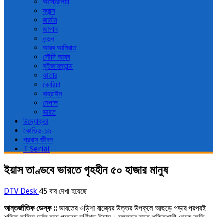
অস্ট্রেলিয়া
ফ্রান্স
জার্মান
জাপান
লন্ডন
আরব আমিরাত
সৌদি আরব
সুইজারল্যান্ড
কাতার
কোরিয়া
বাহরাইন
নেপাল
ভারত
উদ্যোক্তা
কোভিড-১৯
প্রবাস জীবন
T Serial
ইয়াস তাণ্ডবে ভারতে গৃহহীন ৫০ হাজার মানুষ
DTV Desk
45 বার দেখা হয়েছে
আন্তর্জাতিক ডেস্ক ::
ভারতের ওড়িশা রাজ্যের উত্তর উপকূলে আছড়ে পড়ার পরপরই