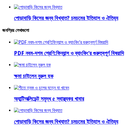
পোড়াবাড়ি কিসের জন্য বিখ্যাত? চমচমের ইতিহাস ও ঐতিহ্য
জনপ্রিয় লেখাগুলো
PDF নবম-দশম শ্রেণি:ফিন্যান্স ও ব্যাংকিং‘র গুরুত্বপূর্ণ বিষয়াদি
ক্ষমা চাইলেন নুরুল হক
অ্যান্টিঅক্সিডেন্ট সমৃদ্ধ ৫ স্বাস্থ্যকর খাবার
পোড়াবাড়ি কিসের জন্য বিখ্যাত? চমচমের ইতিহাস ও ঐতিহ্য