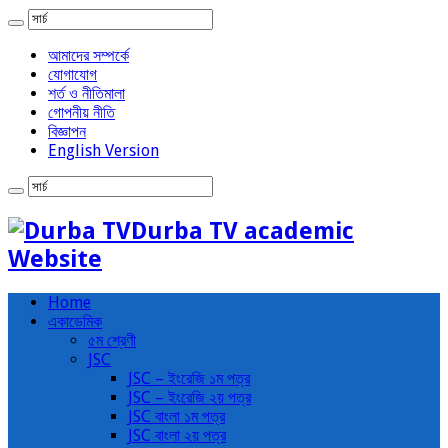
আমাদের সম্পর্কে
যোগাযোগ
শর্ত ও নীতিমালা
গোপনীয় নীতি
বিজ্ঞাপন
English Version
Durba TV academic
Website
Home
একাডেমিক
৫ম শ্রেণী
JSC
JSC – ইংরেজি ১ম পত্র
JSC – ইংরেজি ২য় পত্র
JSC বাংলা ১ম পত্র
JSC বাংলা ২য় পত্র