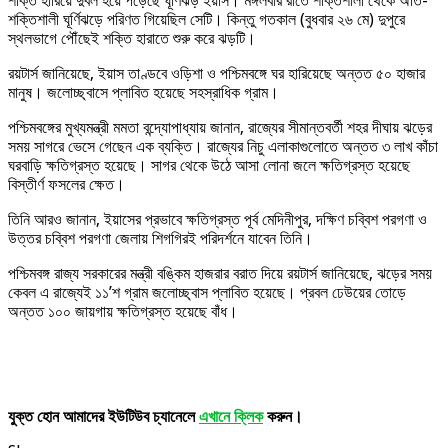
শক্তি হারিয়ে দুর্বল হয়ে পড়েছে ঘূর্ণিঝড় ইয়াস। মঙ্গলবার রাতে শক্তিশালী থেকে অতি-
শক্তিশালী ঘূর্ণিঝড়ে পরিণত গিয়েছিল সেটি। কিন্তু গতকাল (বুধবার ২৬ মে) দুপুরে
স্থলভাগে পৌঁছেই শক্তি হারাতে শুরু করে ঝড়টি।
রয়টার্স জানিয়েছে, ইয়াস তাণ্ডবে ওড়িশা ও পশ্চিমবঙ্গে ঘর হারিয়েছে অন্তত ৫০ হাজার
মানুষ। জলোচ্ছ্বাসে প্লাবিত হয়েছে সহস্রাধিক গ্রাম।
পশ্চিমবঙ্গের মুখ্যমন্ত্রী মমতা বন্দ্যোপাধ্যায় জানান, রাজ্যের সীমান্তবর্তী শহর দীঘায় ঝড়ের
সময় সাগরে ভেসে গেছেন এক ব্যক্তি। রাজ্যের নিচু এলাকাগুলোতে অন্তত ৩ লাখ কাঁচা
ঘরবাড়ি ক্ষতিগ্রস্ত হয়েছে। সাগর থেকে উঠে আসা লোনা জলে ক্ষতিগ্রস্ত হয়েছে
বিস্তীর্ণ ফসলের ক্ষেত।
তিনি আরও জানান, ইয়াসের প্রভাবে ক্ষতিগ্রস্ত পূর্ব মেদিনীপুর, দক্ষিণ চব্বিশ পরগণা ও
উত্তর চব্বিশ পরগণা জেলায় শিগগিরই পরিদর্শনে যাবেন তিনি।
পশ্চিমবঙ্গ রাজ্য সরকারের মন্ত্রী বঙ্কিম হাজরার বরাত দিয়ে রয়টার্স জানিয়েছে, ঝড়ের সময়
কেবল এ রাজ্যেই ১১’শ গ্রাম জলোচ্ছ্বাস প্লাবিত হয়েছে। প্রবল ঢেউয়ের তোড়ে
অন্তত ১০০ জায়গায় ক্ষতিগ্রস্ত হয়েছে বাঁধ।
যুক্ত হোন আমাদের ইউটিউব চ্যানেলে
এখানে ক্লিক
করুন।