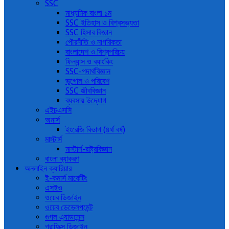
SSC
মাধ্যমিক বাংলা ১ম
SSC ইতিহাস ও বিশ্বসভ্যতা
SSC হিসাব বিজ্ঞান
পৌরনীতি ও নাগরিকতা
বাংলাদেশ ও বিশ্বপরিচয়
ফিন্যান্স ও ব্যাংকিং
SSC-পদার্থবিজ্ঞান
ভূগোল ও পরিবেশ
SSC জীববিজ্ঞান
ব্যবসায় উদ্যোগ
এইচএসসি
অনার্স
ইংরেজি বিভাগ (৪র্থ বর্ষ)
মাস্টার্স
মাস্টার্স-রাষ্ট্রবিজ্ঞান
বাংলা ব্যাকরণ
অনলাইন ক্যারিয়ার
ই-কমার্স মার্কেটিং
এসইও
ওয়েব ডিজাইন
ওয়েব ডেভেলপমেন্ট
গুগল এ্যাডসেন্স
গ্রাফিক্স ডিজাইন