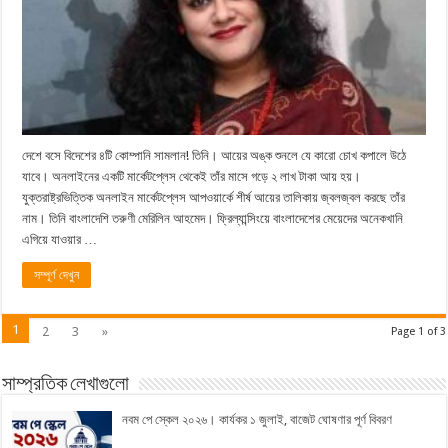
দেশে বসে বিদেশের ৪টি কোম্পানি সামলান! তিনি। আয়ের অঙ্ক শুনলে যে কারো চোখ কপালে উঠে
যাবে। অনলাইনের একটি মার্কেটপ্লেস থেকেই তাঁর মাসে গড়ে ২ লাখ টাকা আয় হয়।
যুক্তরাষ্ট্রভিত্তিক অনলাইন মার্কেটপ্লেস আপওয়ার্কে শীর্ষ আয়ের তালিকায় জ্বলজ্বল করছে তাঁর
নাম। তিনি বাংলাদেশি তরুণী মেরিলিন আহমেদ। ফ্রিল্যান্সিংয়ে বাংলাদেশের মেয়েদের অনেকখানি
এগিয়ে যাওয়ার …
সম্পূর্ণ দেখুন
1
2
3
»
Page 1 of 3
সাম্প্রতিক লেখাগুলো
নবম পে স্কেল ২০২৬। কার্যকর ১ জুলাই, বাজেট ঘোষণার পূর্ণ বিবরণ