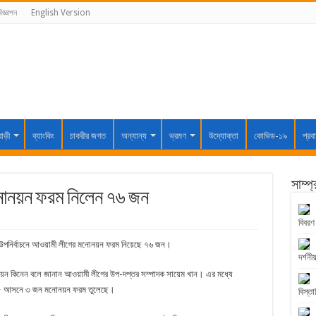
িজ্ঞাপন
English Version
বাড়ী
ব্যাংকিং
চাকরীর জগত
অন্যান্য
ভ্রমণ
উদ্যোক্তা
কোভিড-১৯
প্রব
সাম্প
মনোনয়ন ফরম নিলেন ৭৬ জন
বিবরণ
উপনির্বাচনে আওয়ামী লীগের মনোনয়ন ফরম নিয়েছে ৭৬ জন।
দর্শনীয
ানয়ন কিনেন বলে জানান আওয়ামী লীগের উপ-দপ্তর সম্পাদক সায়েম খান। এর মধ্যে
 ৫ আসনে ৩ জন মনোনয়ন ফরম তুলেছে।
বিস্তা