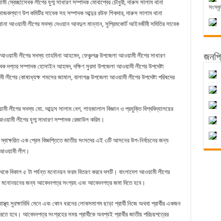
বেচ্ছাসেবক লীগের যুগ্ম সাধারণ সম্পাদক মোবাশ্বের চৌধুরী, দারুস সালাম থানা
সংস্কৃ
াজকল্যাণ উপ কমিটির সাবেক সহ সম্পাদক আব্দুর রউফ শিকদার, দারুস সালাম থানা
ানা আওয়ামী লীগের সদস্য দেওয়ান আবদুল মান্নান, সুপ্রিমকোর্ট আইনজীবী সমিতির সাবেক
য়ামী লীগের সদস্য তাহমিনা আহমেদ, ফেঞ্চুগঞ্জ উপজেলা আওয়ামী লীগের সাধারণ
জনপ্র
সাবেক দপ্তর সম্পাদক হোসাইন আহমদ, দক্ষিণ সুরমা উপজেলা আওয়ামী লীগের উপদেষ্টা
 লীগের কোষাধ্যক্ষ শমসের জামাল, বালাগঞ্জ উপজেলা আওয়ামী লীগের উপদেষ্টা পরিষদের
 লীগের সদস্য মো. আব্দুস সালাম বেগ, শাহজালাল বিজ্ঞান ও প্রযুক্তি বিশ্ববিদ্যালয়ের
ওয়ামী লীগের যুগ্ম সাধারণ সম্পাদক রেজাউল করিম।
 স্বাক্ষরিত এক প্রেস বিজ্ঞপ্তিতে জাতীয় সংসদের এই ৩টি আসনের উপ-নির্বাচনের জন্য
 আওয়ামী লীগ।
া থেকে বিকাল ৫ টা পর্যন্ত মনোনয়ন ফরম বিতরণ করবে দলটি। বাংলাদেশ আওয়ামী লীগের
দলীয় মনোনয়নের জন্য আবেদনপত্র সংগ্রহ এবং আবেদনপত্র জমা দিতে হবে।
াস্থ্য সুরক্ষাবিধি মেনে এবং কোন ধরনের লোকসমাগম ছাড়া প্রার্থী নিজে অথবা প্রার্থীর একজন
রতে হবে। আবেদনপত্র সংগ্রহের সময় প্রার্থীকে অবশ্যই প্রার্থীর জাতীয় পরিচয়পত্রের