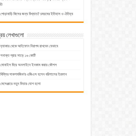
তি
পোড়াবাড়ি কিসের জন্য বিখ্যাত? চমচমের ইতিহাস ও ঐতিহ্য
িয় লেখাগুলো
হ্যাকার থেকে আইফোন নিরাপদ রাখবেন যেভাবে
শনাক্ত প্রায় সাড়ে ১৬ কোটি
মোবাইল দিয়ে অনলাইনে ইনকাম করার কৌশল
দিল্লির সাকশমজিভ’র এজিএস হলেন বরিশালের ইরফান
মেসেঞ্জারে নতুন ফিচার যোগ হলো