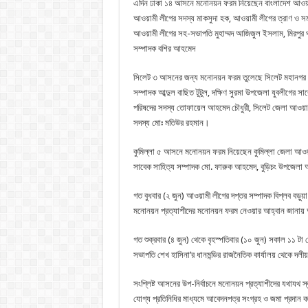
এদিন ঢাকা ১৪ আসনে মনোনয়ন ফরম নিয়েছেন বাংলাদেশ আওয়ামী স্
আওয়ামী লীগের সদস্য মাকসুদা হক, আওয়ামী লীগের ত্রাণ ও সম
আওয়ামী লীগের সহ-সভাপতি মুহাম্মদ আজিজুল ইসলাম, মিরপুর থ
সম্পাদক বশির আহমেদ
সিলেট ৩ আসনের জন্য মনোনয়ন ফরম তুলেছে সিলেট মহানগর আও
সম্পাদক আব্দুল বাছিত টুটুল, দক্ষিণ সুরমা উপজেলা যুবলীগের 
পরিষদের সদস্য তোফায়েল আহমেদ চৌধুরী, সিলেট জেলা আওয়ামী
সদস্য মোঃ মতিউর রহমান।
কুমিল্লা ৫ আসনে মনোনয়ন ফরম নিয়েছেন কুমিল্লা জেলা আওয়ামী
সাবেক সাহিত্য সম্পাদক মো. ফারুক আহমেদ, বুড়িচং উপজেলা আ
গত বুধবার (২ জুন) আওয়ামী লীগের দপ্তর সম্পাদক বিপ্লব বড়ুয়া
মনোনয়ন প্রত্যাশীদের মনোনয়ন ফরম নেওয়ার আহ্বান জানায়
গত শুক্রবার (৪ জুন) থেকে বৃহস্পতিবার (১০ জুন) সকাল ১১ ট
সভাপতি শেখ হাসিনা’র ধানমন্ডির রাজনৈতিক কার্যালয় থেকে 
সংশ্লিষ্ট আসনের উপ-নির্বাচনে মনোনয়ন প্রত্যাশীদের যথাযথ স্ব
যোগ্য প্রতিনিধির মাধ্যমে আবেদনপত্র সংগ্রহ ও জমা প্রদান ক