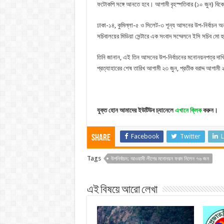
ফটোকপি সঙ্গে আনতে হবে। আগামী বৃহস্পতিবার (১০ জুন) বিক
ঢাকা-১৪, কুমিল্লা-৫ ও সিলেট-৩ শূন্য আসনের উপ-নির্বাচন অন
সচিবালয়ের মিডিয়া সেন্টারে এক সংবাদ সম্মেলনে ইসি সচিব মো 
তিনি জানান, এই তিন আসনের উপ-নির্বাচনের মনোনয়নপত্র দাখি
প্রত্যাহারের শেষ তারিখ আগামী ২৩ জুন, প্রতীক বরাদ্দ আগা
যুক্ত হোন আমাদের ইউটিউব চ্যানেলে
এখানে ক্লিক
করুন।
Facebook
Twitter
L
Share
Tags
উপনির্বাচন: আওয়ামী লীগের মনোনয়ন ফরম নিলেন ৭৬ জন
এই বিষয়ে আরো লেখা