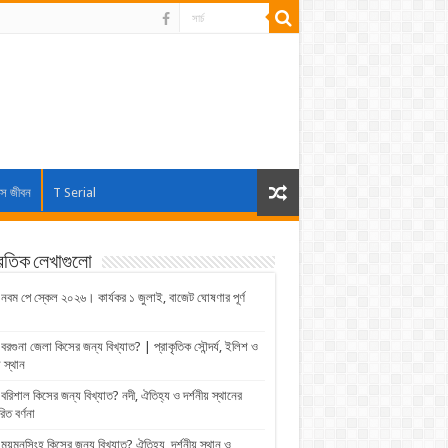
াস জীবন
T Serial
্রতিক লেখাগুলো
নবম পে স্কেল ২০২৬। কার্যকর ১ জুলাই, বাজেট ঘোষণার পূর্ণ
বরগুনা জেলা কিসের জন্য বিখ্যাত? | প্রাকৃতিক সৌন্দর্য, ইলিশ ও
় স্থান
বরিশাল কিসের জন্য বিখ্যাত? নদী, ঐতিহ্য ও দর্শনীয় স্থানের
রিত বর্ণনা
ময়মনসিংহ কিসের জন্য বিখ্যাত? ঐতিহ্য, দর্শনীয় স্থান ও