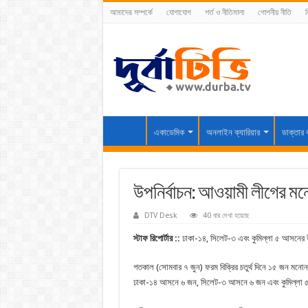
আমাদের সম্পর্কে
যোগাযোগ
শর্ত ও নীতিমালা
গোপনীয় নীতি
ব
একাডেমিক
অনলাইন ক্যারিয়ার
ডাক্তার 
উপনির্বাচন: আওয়ামী লীগের 
DTV Desk
40 বার দেখা হয়েছে
স্টাফ রিপোর্টার ::
ঢাকা-১৪, সিলেট-৩ এবং কুমিল্লা ৫ আসনের 
গতকাল (সোমবার ৭ জুন) ফরম বিক্রির চতুর্থ দিনে ১৫ জন মনে
ঢাকা-১৪ আসনে ৬ জন, সিলেট-৩ আসনে ৬ জন এবং কুমিল্লা