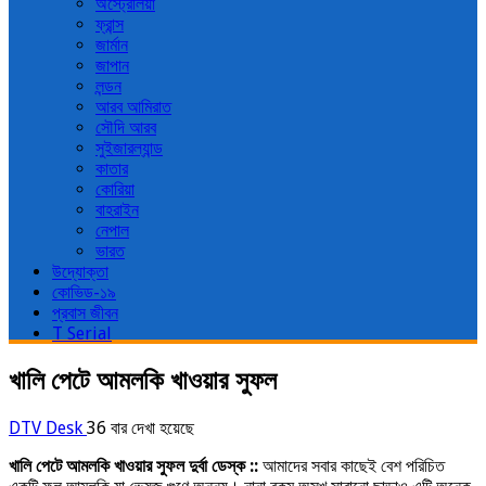
অস্ট্রেলিয়া
ফ্রান্স
জার্মান
জাপান
লন্ডন
আরব আমিরাত
সৌদি আরব
সুইজারল্যান্ড
কাতার
কোরিয়া
বাহরাইন
নেপাল
ভারত
উদ্যোক্তা
কোভিড-১৯
প্রবাস জীবন
T Serial
খালি পেটে আমলকি খাওয়ার সুফল
DTV Desk
36 বার দেখা হয়েছে
খালি পেটে আমলকি খাওয়ার সুফল দুর্বা ডেস্ক ::
আমাদের সবার কাছেই বেশ পরিচিত