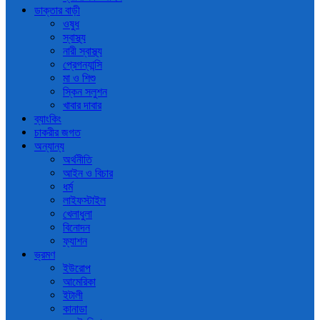
ডাক্তার বাড়ী
ওষুধ
স্বাস্থ্য
নারী স্বাস্থ্য
প্রেগন্যান্সি
মা ও শিশু
স্কিন সলুশন
খাবার দাবার
ব্যাংকিং
চাকরীর জগত
অন্যান্য
অর্থনীতি
আইন ও বিচার
ধর্ম
লাইফস্টাইল
খেলাধুলা
বিনোদন
ফ্যাশন
ভ্রমণ
ইউরোপ
আমেরিকা
ইটালী
কানাডা