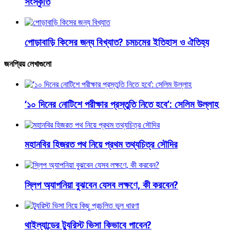
সংস্কৃতি
পোড়াবাড়ি কিসের জন্য বিখ্যাত? চমচমের ইতিহাস ও ঐতিহ্য
জনপ্রিয় লেখাগুলো
‘১০ দিনের নোটিশে পরীক্ষার প্রস্তুতি নিতে হবে’: সেলিম উল্লাহ
মহানবির হিজরত পথ নিয়ে প্রথম তথ্যচিত্র সৌদির
স্লিপ অ্যাপনিয়া বুঝবেন যেসব লক্ষণে, কী করবেন?
থাইল্যান্ডের ট্যুরিস্ট ভিসা কিভাবে পাবেন?