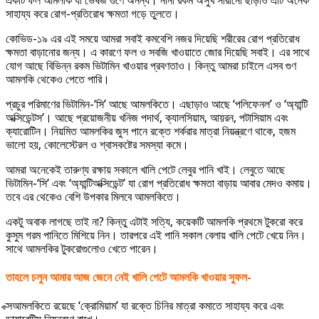
একটি ফল আমলকি যা ভেষজ গুণে অনন্য। নানা রকম অসুখ সারানো ছাড়াও এটি অনেক
সাহায্য করে রোগ-প্রতিরোধ ক্ষমতা গড়ে তুলতে।
কোভিড-১৯ এর এই সময়ে আমরা সবাই কমবেশি নজর দিয়েছি শরীরের রোগ প্রতিরোধ
ক্ষমতা বাড়ানোর জন্য। এ কারণে ফল ও সবজি খাওয়াতে জোর দিয়েছি সবাই। এর সাথে
যোগ আছে বিভিন্ন রকম ভিটামিন খাওয়ার প্রবণতাও। কিন্তু আমরা চাইলে এসব গুণ
আমলকি থেকেও পেতে পারি।
প্রচুর পরিমাণের ভিটামিন-‘সি’ আছে আমলকিতে। এছাড়াও আছে ‘পলিফেনল’ ও ‘অ্যান্টি
অক্সিডেন্টস’। আছে প্রয়োজনীয় খনিজ পদার্থ, ক্যালসিয়াম, আয়রন, পটাসিয়াম এবং
ক্যারোটিন। নিয়মিত আমলকির জুস পানে রক্তে শর্করার মাত্রা নিয়ন্ত্রণে থাকে, হজম
ভালো হয়, কোলেস্টেরল ও শ্বাসকষ্টের সমস্যা কমে।
আমরা অনেকেই তারুণ্য রক্ষায় সকালে খালি পেটে লেবুর পানি খাই। লেবুতে আছে
ভিটামিন-‘সি’ এবং ‘অ্যান্টিঅক্সিডেন্ট’ যা রোগ প্রতিরোধ ক্ষমতা বাড়ায় আবার মেদও কমায়।
তবে এর থেকেও বেশি উপকার মিলবে আমলকিতে।
একটু অবাক লাগছে তাই না? কিন্তু এটাই সত্যি, কয়েকটি আমলকি প্রথমে টুকরো করে
কুসুম গরম পানিতে মিশিয়ে নিন। তারপরে এই পানি সকাল বেলায় খালি পেটে খেয়ে নিন।
সাথে আমলকির টুকরোগুলোও খেতে পারেন।
তাহলে চলুন আমার আজ জেনে নেই খালি পেটে আমলকি খাওয়ার সুফল-
ক্সআমলকিতে রয়েছে ‘ক্রোমিয়াম’ যা রক্তে চিনির মাত্রা কমাতে সাহায্য করে এবং