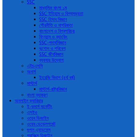
SSC
মাধ্যমিক বাংলা ১ম
SSC ইতিহাস ও বিশ্বসভ্যতা
SSC হিসাব বিজ্ঞান
পৌরনীতি ও নাগরিকতা
বাংলাদেশ ও বিশ্বপরিচয়
ফিন্যান্স ও ব্যাংকিং
SSC-পদার্থবিজ্ঞান
ভূগোল ও পরিবেশ
SSC জীববিজ্ঞান
ব্যবসায় উদ্যোগ
এইচএসসি
অনার্স
ইংরেজি বিভাগ (৪র্থ বর্ষ)
মাস্টার্স
মাস্টার্স-রাষ্ট্রবিজ্ঞান
বাংলা ব্যাকরণ
অনলাইন ক্যারিয়ার
ই-কমার্স মার্কেটিং
এসইও
ওয়েব ডিজাইন
ওয়েব ডেভেলপমেন্ট
গুগল এ্যাডসেন্স
গ্রাফিক্স ডিজাইন