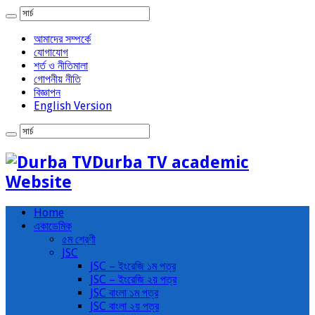
আমাদের সম্পর্কে
যোগাযোগ
শর্ত ও নীতিমালা
গোপনীয় নীতি
বিজ্ঞাপন
English Version
Durba TV academic
Website
Home
একাডেমিক
৫ম শ্রেণী
JSC
JSC – ইংরেজি ১ম পত্র
JSC – ইংরেজি ২য় পত্র
JSC বাংলা ১ম পত্র
JSC বাংলা ২য় পত্র