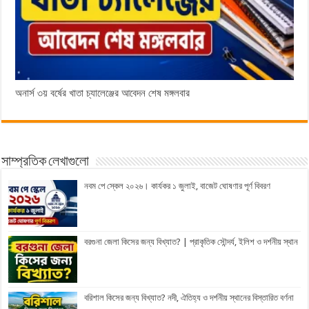
অনার্স ৩য় বর্ষের খাতা চ্যালেঞ্জের আবেদন শেষ মঙ্গলবার
সাম্প্রতিক লেখাগুলো
নবম পে স্কেল ২০২৬। কার্যকর ১ জুলাই, বাজেট ঘোষণার পূর্ণ বিবরণ
বরগুনা জেলা কিসের জন্য বিখ্যাত? | প্রাকৃতিক সৌন্দর্য, ইলিশ ও দর্শনীয় স্থান
বরিশাল কিসের জন্য বিখ্যাত? নদী, ঐতিহ্য ও দর্শনীয় স্থানের বিস্তারিত বর্ণনা