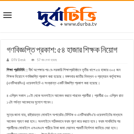
গণবিজ্ঞপ্তি প্রকাশ: ৫৪ হাজার শিক্ষক নিয়োগ
DTV Desk
57 বার দেখা হয়েছে
শিক্ষা প্রতিনিধি ::
দীর্ঘ অপেক্ষার পর বে-সরকারি শিক্ষাপ্রতিষ্ঠানে তৃতীয় ধাপে ৫৪ হাজার ৩০৫ জন
শিক্ষক নিয়োগে গণবিজ্ঞপ্তি প্রকাশ করা হয়েছে। মঙ্গলবার জাতীয় নিবন্ধন ও প্রত্যয়ন কর্তৃপক্ষের
(এনটিআরসিএ) ওয়েবসাইটে এ সংক্রান্ত একটি বিজ্ঞপ্তি প্রকাশ করা হয়েছে।
৪ এপ্রিল সকাল ১০টা থেকে অনলাইনে আবেদন করতে পারবেন প্রার্থীরা। প্রার্থীরা ৩০ এপ্রিল রাত
১২টা পর্যন্ত আবেদনের সুযোগ পাবেন।
সূত্রে জানা যায়, রাষ্ট্রায়ত্ত মোবাইল অপারেটর টেলিটক ও এনটিআরসিএ’র ওয়েবসাইটের মাধ্যমে
আবেদন গ্রহণ করা হবে। অনলাইনে সঠিকভাবে ফরম পূরণ করে করতে হবে। ফরম সাবমিটের পর
প্রার্থীদের মোবাইলে এসএমএস পাঠিয়ে টাকা জমা দেয়াসহ পরবর্তী নির্দেশনা জানিয়ে দেয়া হবে।