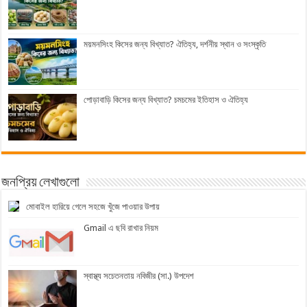
ময়মনসিংহ কিসের জন্য বিখ্যাত? ঐতিহ্য, দর্শনীয় স্থান ও সংস্কৃতি
পোড়াবাড়ি কিসের জন্য বিখ্যাত? চমচমের ইতিহাস ও ঐতিহ্য
জনপ্রিয় লেখাগুলো
মোবাইল হারিয়ে গেলে সহজে খুঁজে পাওয়ার উপায়
Gmail এ ছবি রাখার নিয়ম
স্বাস্থ্য সচেতনতায় নবিজীর (সা.) উপদেশ