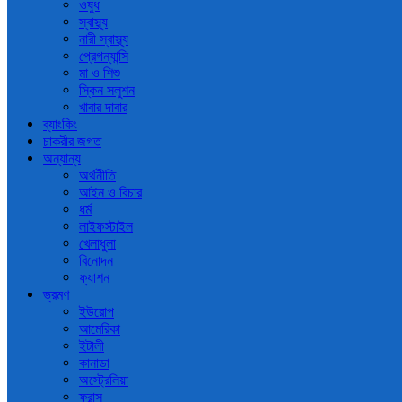
ওষুধ
স্বাস্থ্য
নারী স্বাস্থ্য
প্রেগন্যান্সি
মা ও শিশু
স্কিন সলুশন
খাবার দাবার
ব্যাংকিং
চাকরীর জগত
অন্যান্য
অর্থনীতি
আইন ও বিচার
ধর্ম
লাইফস্টাইল
খেলাধুলা
বিনোদন
ফ্যাশন
ভ্রমণ
ইউরোপ
আমেরিকা
ইটালী
কানাডা
অস্ট্রেলিয়া
ফ্রান্স