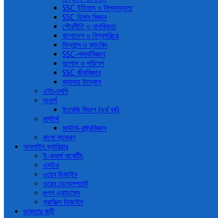
SSC ইতিহাস ও বিশ্বসভ্যতা
SSC হিসাব বিজ্ঞান
পৌরনীতি ও নাগরিকতা
বাংলাদেশ ও বিশ্বপরিচয়
ফিন্যান্স ও ব্যাংকিং
SSC-পদার্থবিজ্ঞান
ভূগোল ও পরিবেশ
SSC জীববিজ্ঞান
ব্যবসায় উদ্যোগ
এইচএসসি
অনার্স
ইংরেজি বিভাগ (৪র্থ বর্ষ)
মাস্টার্স
মাস্টার্স-রাষ্ট্রবিজ্ঞান
বাংলা ব্যাকরণ
অনলাইন ক্যারিয়ার
ই-কমার্স মার্কেটিং
এসইও
ওয়েব ডিজাইন
ওয়েব ডেভেলপমেন্ট
গুগল এ্যাডসেন্স
গ্রাফিক্স ডিজাইন
ডাক্তার বাড়ী