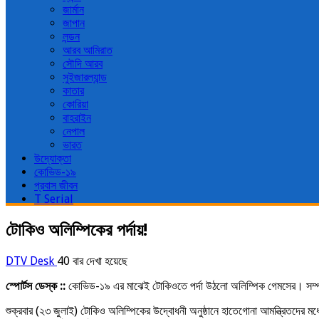
জার্মান
জাপান
লন্ডন
আরব আমিরাত
সৌদি আরব
সুইজারল্যান্ড
কাতার
কোরিয়া
বাহরাইন
নেপাল
ভারত
উদ্যোক্তা
কোভিড-১৯
প্রবাস জীবন
T Serial
টোকিও অলিম্পিকের পর্দায়!
DTV Desk
40 বার দেখা হয়েছে
স্পোর্টস ডেস্ক ::
কোভিড-১৯ এর মাঝেই টোকিওতে পর্দা উঠলো অলিম্পিক গেমসের। সম্পন্ন 
শুক্রবার (২৩ জুলাই) টোকিও অলিম্পিকের উদ্বোধনী অনুষ্ঠানে হাতেগোনা আমন্ত্রিতদের মধ