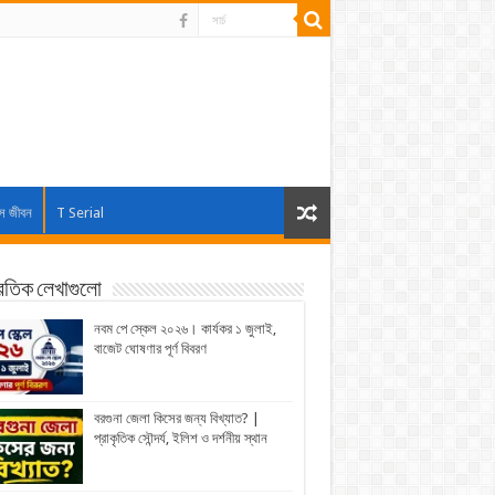
াস জীবন
T Serial
্রতিক লেখাগুলো
নবম পে স্কেল ২০২৬। কার্যকর ১ জুলাই,
বাজেট ঘোষণার পূর্ণ বিবরণ
বরগুনা জেলা কিসের জন্য বিখ্যাত? |
প্রাকৃতিক সৌন্দর্য, ইলিশ ও দর্শনীয় স্থান