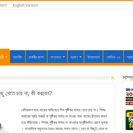
িজ্ঞাপন
English Version
াড়ী
ব্যাংকিং
চাকরীর জগত
অন্যান্য
ভ্রমণ
উদ্যোক্তা
কোভিড-১৯
প্রব
সাম্প
িছু খেতে চায় না, কী করবেন?
বেশিরভাগ বাবা-মায়ের অভিযোগ শিশু পুষ্টিকর খাবার খেতে চায় না। শিশুর
খাবারের প্রতি অরুচি বা পুষ্টিকর খাবার না খাওয়া বাবা-মায়ের চিন্তার কারণ
হয়ে দাঁড়িয়েছে। শিশুরা পুষ্টিকর খাবার না খাওয়ায় অপুষ্টিজনিত রোগে ভুগছে
। অন্যদিকে স্থূলতার হারও বাড়ছে সমান তালে। তবে যা কিছুই হোক না