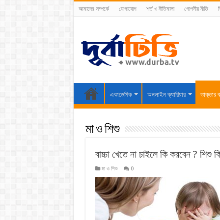
আমাদের সম্পর্কে
যোগাযোগ
শর্ত ও নীতিমালা
গোপনীয় নীতি
ব
একাডেমিক
অনলাইন ক্যারিয়ার
ডাক্তার ব
মা ও শিশু
বাচ্চা খেতে না চাইলে কি করবেন ? শিশু ক
মা ও শিশু
0