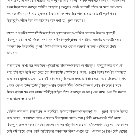
দেশে বসেই বিদেশের ৪টি প্রতিষ্ঠানের জন্য কর্মী নিয়োগ দেয়া, মানবসম্পদ বিভাগ দেখাসহ প্রতিষ্ঠানের
গুরুদায়িত্ব পালন করছেন মেরিলিন আহমেদ। ফ্রান্সের একটি কোম্পানি তাঁকে সে দেশে চলে যেতে
বললেও তিনি দেশেই গড়ে তুলতে চাইছেন মানবসম্পদ নিয়ে কাজ করে এমন একটি প্রতিষ্ঠান।
ফ্রিল্যান্সিং জীবন নিয়ে সম্প্রতি তাঁর সঙ্গে কথা হয় প্রথম আলোর।
ব্যবসা ও চাকরির পাশাপাশি ফ্রিল্যান্সিংয়ে যুক্ত থাকলেও মেরিলিন আহমেদ নিজেকে পুরোপুরি
ফ্রিল্যান্সার হিসেবেই পরিচয় দেন। নর্থ সাউথ বিশ্ববিদ্যালয় থেকে বিবিএ, এমবিএ ও পরবর্তী সময়ে
মানবসম্পদ–বিষয়ক ডিপ্লোমা পিজিডিএইচআর করে দেশের কয়েকটি নামকরা প্রতিষ্ঠানে চাকরি
করেছেন।
সামলেছেন দেশের বড় বহুজাতিক প্রতিষ্ঠানের মানবসম্পদ বিভাগের দায়িত্ব। কিন্তু চাকরির বাঁধাধরা
সময় তাঁর পছন্দ হয়নি বলে বেছে নেন ফ্রিল্যান্সিং পেশাটাকে। কারণ, এখানে নিজের স্বাধীন সময়মতো
কাজ করার সুবিধা রয়েছে। এর বাইরে নিজের সুবিধাজনক সময়কে চাকরির জন্য বেছে নিয়েছেন। গত
১ বছর দেশের ইউনাইটেড ইন্টারন্যাশনাল ইউনিভার্সিটির পিজিডিএইচআর কোর্স পড়াচ্ছেন। সঙ্গে
নিজের ব্যবসা শুরু করে আয়ের পরিধিটুকু বাড়িয়ে নিতে পেরেছেন বহু গুণ। এক সাথে এখন তিন ধরনের
কাজ সামলাচ্ছেন মেরিলিন।
মেরিলিন জানালেন, ফ্রিল্যান্সিং জগতে তিনি প্রধানত মানবসম্পদ ব্যবস্থাপক ও প্রকল্প পরামর্শক হিসেবে
কাজ করেন। বাংলাদেশ থেকে এ ধরনের ফ্রিল্যান্সার হাতে গোনা। তিনি আপওয়ার্কের শীর্ষ আয়ের
ফ্রিল্যান্সারদের একজন। সরকারের কাছ থেকেও স্বীকৃতি পেয়েছেন। তাঁকে এখন ফ্রান্সের ২৫০ জনের
বেশি কর্মী আছে এমন একটি প্রতিষ্ঠানের মানবসম্পদ বিভাগ দেখতে হয়। সেখানে ১৮টিরও বেশি দেশের