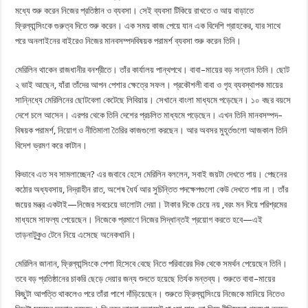
মধ্যে শুরু করেন নিজের প্রতিষ্ঠান ও ব্যবসা। সেই ব্যবসা টিকিয়ে রাখতে ও আয় বাড়াতে
ফ্রিল্যান্সিংকে গুরুত্ব দিতে শুরু করেন। এক সময় কাজ পেয়ে যান এক বিদেশি গ্রাহকের, যার সাথে
পরে অনলাইনের বাইরেও নিজের মানবসম্পদবিষয়ক পরামর্শ ব্যবসা শুরু করেন তিনি।
মেরিলিন থাকেন রাজধানীর বনশ্রীতে। তাঁর কার্যালয় পান্থপথে। বাবা–মায়ের বড় সন্তান তিনি। ছোট
২ ভাই আছেন, যাঁরা তাঁদের আপন পেশার ক্ষেত্রে সফল। প্রকৌশলী বাবা ও গৃহ ব্যবস্থাপক মায়ের
সান্নিধ্যে মেরিলিনের ছোটবেলা কেটেছে লিবিয়ায়। সেখানে বাংলা মাধ্যমে পড়েছেন। ১০ বছর বয়সে
দেশে চলে আসেন। এরপর থেকে তিনি দেশের প্রচলিত মাধ্যমে পড়েছেন। এখন তিনি মানবসম্পদ–
বিষয়ক পরামর্শ, নিয়োগ ও নীতিমালা তৈরির কাজগুলো করছেন। আর অবসর মুহূর্তগুলো আজকাল তিনি
বিদেশ ভ্রমণ করে কাটান।
কিভাবে এত সব সামলাচ্ছেন? এর জবাবে হেসে মেরিলিন বললেন, সবাই জয়টা দেখতে পায়। পেছনের
কঠোর অধ্যবসায়, নিদ্রাহীন রাত, অশেষ ধৈর্য আর সুচিন্তিত পদক্ষেপগুলো কেউ দেখতে পায় না। তাঁর
জয়ের মন্ত্র একটাই—নিজের সবচেয়ে ভালোটা দেয়া। টাকার দিকে চেয়ে নয় ,বরং মন দিয়ে পরিশ্রমের
মাধ্যমে সাফল্য পেয়েছেন। নিজেকে প্রমাণে নিজের সিদ্ধান্তই প্রয়োগ করতে হবে—এই
তাড়নাটুকুও টেনে নিয়ে এসেছে অনেকখানি।
মেরিলিন জানান, ফ্রিল্যান্সিংকে পেশা হিসেবে বেছে নিতে পরিবারের দিক থেকে সমর্থন পেয়েছেন তিনি।
তবে বড় প্রতিষ্ঠানের চাকরি ছেড়ে দেয়ার জন্য শুনতে হয়েছে তির্যক মন্তব্য। শুরুতে বাবা–মায়ের
কিছুটা আপত্তি থাকলেও পরে তাঁরা পাশে দাঁড়িয়েছেন। শুরুতে ফ্রিল্যান্সিংয়ে নিজেকে মানিয়ে নিতেও