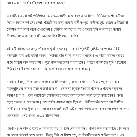
লোক এক সাথে যাঁর যাঁর দেশ থেকে কাজ করছেন।
এর বাইরে আরো ৩টি প্রতিষ্ঠানের হয়ে খণ্ডকালীন কাজ করছেন মেরিলিন। বিভিন্ন দেশের কর্মীদের
নিয়োগ দিতে সাক্ষাৎকার নেয়া, প্রতিষ্ঠানের জন্য দরকারি কর্মী সংগ্রহ, কর্মীদের ছুটি, বেতন ও নীতিমালা
তৈরিসহ নানা বিষয় তাঁকে দেখতে হয়। মেরিলিন জানালেন, গত ৩ বছরে তিনি অনলাইনে নিয়োগ
দিয়েছেন ৪৫০ জনেরও বেশি আন্তর্জাতিক ফ্রিল্যান্স কর্মীকে।
ওই ৪টি প্রতিষ্ঠানের জন্য তাঁর কাজ খুবই গুরুত্বপূর্ণ। কারণ, প্রতিটি প্রতিষ্ঠানের প্রধান নির্বাহী
কর্মকর্তারা তাঁর ওপর ভরসা করেন। সরাসরি তাঁর সাথে যোগাযোগ করেন। এ কারণে তাঁদের সময়ের
সাথে মিলিয়ে কাজ করতে হয়। পুরো কাজ করতে হয় অনলাইনে। সময়ের ব্যবধানের সুবিধা হিসেবে
তিনি ইউরোপীয় গ্রাহকদের সাথেই কাজ করতে স্বাচ্ছন্দ্য বোধ করেন।
যেভাবে ফ্রিল্যান্সিংয়ে এলেন জবাবে মেরিলিন জানান, ব্যবসায় প্রশাসন বিষয়ে পড়াশোনা করে
ফ্রিল্যান্সিংয়ে আসার ইচ্ছে কখনো ছিল না। সে সময় ফ্রিল্যান্সিংয়ের প্রসার ও প্রভাব সম্বন্ধে
জানাও ছিল না। তবে করপোরেট চাকরি করতে করতে ক্লান্ত হয়ে বিকল্প চিন্তা করছিলেন। চাকরি
ছেড়ে তখনই এ পথে আসা। তবে শুরুটা মোটেও সহজ ছিল না। তিনি মার্কেটপ্লেসগুলো নিয়মিত
ঘেঁটেছেন। কাজ খুঁজেছেন। অনেকের মতোই ডেটা এন্ট্রি, লেখালেখির মতো কাজগুলো পেতে আবেদন
শুরু করেন। সেটা বিগত ২০১৩ সালের দিকে।
এরপর প্রথম কাজ পেতেই ৬ মাস সময় লাগে। তিনি ধৈর্য হারাননি। প্রথম কাজ সফলভাবে শেষ করার
পর আরো কয়েকটি কাজ করেন। কিন্তু তিনি যে বিষয়ে দক্ষ, সে বিষয়টিতে কাজ পাচ্ছিলেন না। এর