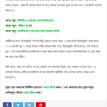
নামতে পারেন। শুরুতেই কাজের আশা না করে, নিজের যোগ্যতা বুঝে এগোতে হবে। রাতারাতি সাফল্য
আসে না।
আরো পড়ুন:
ভিটামিন-এ ত্বকের যেসব উপকার করে
আরো পড়ুন:
ওটমিলে রূপচর্চা
আরো পড়ুন:
মানসিক চাপ থেকে হতে পারে ত্বকের সমস্যা
মেরিলিনের মতে, ফ্রিল্যান্সিং সম্পর্কে কিছু ভ্রান্ত ধারণা আছে। ঢালাওভাবে ফ্রিল্যান্সিং সবার জন্য
—এ ধারণাটা ভুল। আবার যাঁদের দেশীয় বাজারে কাজ নেই, ফ্রিল্যান্সিং তাঁদের জন্য, সেই ধারণাও
ভুল। তবে আন্তর্জাতিক মার্কেটপ্লেসে কাজ করার দক্ষতা থাকলে কারো ভাবাভাবির দিকে না চেয়ে কাজ
শুরু করে দেয়া উচিত।
তিনি বলেন, কাজ যেন চাইতে না হয়, কাজই যেন আপনাকে খুঁজে নেয়, সেভাবে এগোতে হবে। এ
লক্ষ্যেই নিজের একটি আন্তর্জাতিক মানের পরামর্শক প্রতিষ্ঠান গড়ে তোলার স্বপ্ন দেখছেন বলে
জানালেন।
যুক্ত হোন আমাদের ইউটিউব চ্যানেলে
এখানে ক্লিক
করুন। এবং আমাদের সাথে যুক্ত থাকুন
ফেইজবুক পেইজে
এখানে ক্লিক
করে।