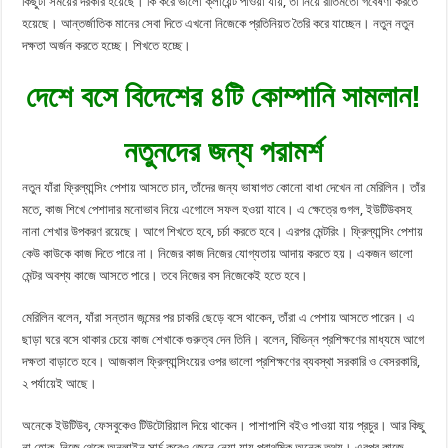
কিছুটা সময়ের দরকার হয়েছে। কি করে ভালো ক্লায়েন্ট পাওয়া যায়, তা নিয়ে রীতিমতো গবেষণা করতে
হয়েছে। আন্তর্জাতিক মানের সেবা দিতে এখনো নিজেকে প্রতিনিয়ত তৈরি করে যাচ্ছেন। নতুন নতুন
দক্ষতা অর্জন করতে হচ্ছে। শিখতে হচ্ছে।
দেশে বসে বিদেশের ৪টি কোম্পানি সামলান!
নতুনদের জন্য পরামর্শ
নতুন যাঁরা ফ্রিল্যান্সিং পেশায় আসতে চান, তাঁদের জন্য ভাষাগত কোনো বাধা দেখেন না মেরিলিন। তাঁর
মতে, কাজ শিখে পেশাদার মনোভাব নিয়ে এগোলে সফল হওয়া যাবে। এ ক্ষেত্রে গুগল, ইউটিউবসহ
নানা শেখার উপকরণ রয়েছে। আগে শিখতে হবে, চর্চা করতে হবে। এরপর মেন্টরিং। ফ্রিল্যান্সিং পেশায়
কেউ কাউকে কাজ দিতে পারে না। নিজের কাজ নিজের যোগ্যতায় আদায় করতে হয়। একজন ভালো
মেন্টর অবশ্য কাজে আসতে পারে। তবে নিজের বস নিজেকেই হতে হবে।
মেরিলিন বলেন, যাঁরা সন্তান জন্মের পর চাকরি ছেড়ে বসে থাকেন, তাঁরা এ পেশায় আসতে পারেন। এ
ছাড়া ঘরে বসে থাকার চেয়ে কাজ শেখাকে গুরুত্ব দেন তিনি। বলেন, বিভিন্ন প্রশিক্ষণের মাধ্যমে আগে
দক্ষতা বাড়াতে হবে। আজকাল ফ্রিল্যান্সিংয়ের ওপর ভালো প্রশিক্ষণের ব্যবস্থা সরকারি ও বেসরকারি,
২ পর্যায়েই আছে।
অনেকে ইউটিউব, ফেসবুকেও টিউটোরিয়াল দিয়ে থাকেন। পাশাপাশি বইও পাওয়া যায় প্রচুর। আর কিছু
না হোক, নিজে থেকে অনলাইন সার্চ করেও জেনে নেয়া যায় প্রাথমিক অনেক তথ্য। এরপর কাজে