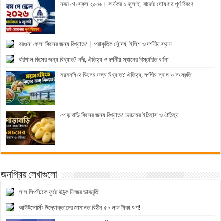
নবম পে স্কেল ২০২৬। কার্যকর ১ জুলাই, বাজেট ঘোষণার পূর্ণ বিবরণ
বরগুনা জেলা কিসের জন্য বিখ্যাত? | প্রাকৃতিক সৌন্দর্য, ইলিশ ও দর্শনীয় স্থান
বরিশাল কিসের জন্য বিখ্যাত? নদী, ঐতিহ্য ও দর্শনীয় স্থানের বিস্তারিত বর্ণনা
ময়মনসিংহ কিসের জন্য বিখ্যাত? ঐতিহ্য, দর্শনীয় স্থান ও সংস্কৃতি
পোড়াবাড়ি কিসের জন্য বিখ্যাত? চমচমের ইতিহাস ও ঐতিহ্য
জনপ্রিয় লেখাগুলো
লাল লিপস্টিকে ফুটে উঠুক নিজের ভাবমূর্তি
আউটসোর্সিং উদ্যোক্তাদের জামানত বিহীন ৫০ লক্ষ টাকা ঋণ!