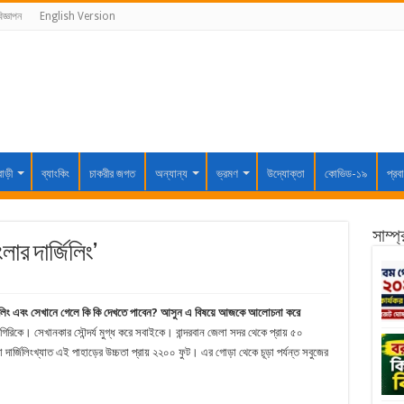
িজ্ঞাপন
English Version
বাড়ী
ব্যাংকিং
চাকরীর জগত
অন্যান্য
ভ্রমণ
উদ্যোক্তা
কোভিড-১৯
প্রব
সাম্প
ার দার্জিলিং’
্জিলিং এবং সেখানে গেলে কি কি দেখতে পাবেন? আসুন এ বিষয়ে আজকে আলোচনা করে
লগিরিকে। সেখানকার সৌন্দর্য মুগ্ধ করে সবাইকে। বান্দরবান জেলা সদর থেকে প্রায় ৫০
রা দার্জিলিংখ্যাত এই পাহাড়ের উচ্চতা প্রায় ২২০০ ফুট। এর গোড়া থেকে চূড়া পর্যন্ত সবুজের