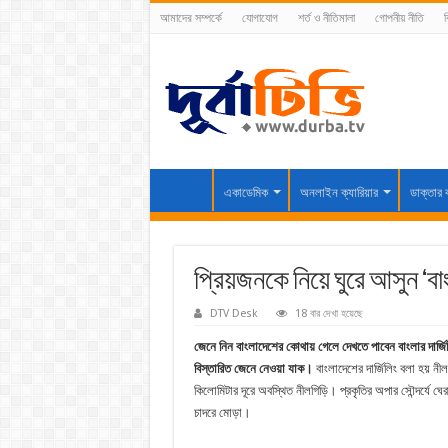
আমাদের সম্পর্কে
যোগাযোগ
শর্ত ও নীতিমালা
গোপনীয় নীতি
ব
একাডেমিক
অনলাইন ক্যারিয়ার
ডাক্তার 
প্রিয়জনকে নিয়ে ঘুরে আসুন ‘বাংল
DTV Desk
18 বার দেখা হয়েছে
জেনে নিন বাংলাদেশের কোথায় গেলে দেখতে পাবেন বাংলার দার
বিস্তারিত জেনে নেওয়া যাক।
বাংলাদেশের দার্জিলিং বলা হয় নী
কিলোমিটার দূরে অবস্থিত নীলগিড়ি। প্রকৃতির অপার সৌন্দর্যে ঘে
চাদরে মোড়া।