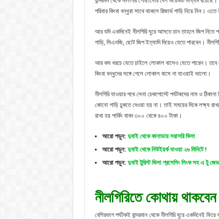
বান্দরবন থেকে নীলগিরি পৌঁছানোর বেশ কয়েকটি মাধ্যম রয়েছে। জ
পরিবার কিংবা বন্ধুরা সাথে থাকলে রিজার্ভ গাড়ি নিয়ে নিন। এত
আর যদি একদিনেই নীলগিরি ঘুরে আসতে চান তাহলে জিপ নিতে পা
গাড়ি, সিএনজি, ছোট জিপ ইত্যাদি দিয়েও যেতে পারবেন। নীলগি
আর কম খরচে যেতে চাইলে লোকাল বাসেও যেতে পারেন। তবে এ
কিংবা বন্ধুদের সঙ্গে গেলে লোকাল বাসে না যাওয়াই ভালো।
নীলগিরি যাওয়ার পথে সেনা চেকপোস্টে পর্যটকদের নাম ও ঠিকান
কোনো গাড়ি ঢুকতে দেওয়া হয় না। তাই সময়ের দিকে লক্ষ্য রাখবেন
রাখা হয় পার্কিং বাবদ ৩০০ থেকে ৪০০ টাকা।
আরো পড়ুন:
দুবাই থেকে কানাডায় সরাসরি ভিসা
আরো পড়ুন:
দুবাই থেকে নিউইয়র্ক যাওয়া ২৬ মিনিটে !
আরো পড়ুন:
দুবাই টুরিস্ট ভিসা প্রসেসিং লিংক সহ এ টু জেড
নীলগিরিতে কোথায় থাকবেন
বেশিরভাগ পর্যটকই বান্দরবান থেকে নীলগিরি ঘুরে একদিনেই ফির