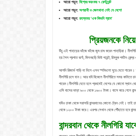
আরো পড়ুন:
বিশ্বের ভয়ংকর ৭ রেস্টুরেন্ট
আরো পড়ুন:
অপরাধী ও জেলখানা নেই যে দেশে!
আরো পড়ুন:
রহস্যময় ‘এক কিডনি গ্রাম’
প্রিয়জনকে নিয়ে 
উঁচু এই পাহাড়ের ভাঁজে ভাঁজে জুম চাষ করেন পাহাড়িরা। নীলগি
হয় শৈল প্রপাত ঝর্ণা, মিলনছড়ি ভিউ পয়েন্ট, চিম্বুক পর্যটন কেন্দ
আপনি রিজার্ভ গাড়ি না নিলে এসব স্পটগুলো ঘুরে যেতে পারে
নীলগিরি চলে যান। আর যদি বিকেলে নীলগিরিতে সময় কাটাতে চান ত
পারেন।নীলগিরি যেতে হলে প্রথমেই দেশের যে কোনো স্থান থে
এসি বাসের ভাড়া ৯০০ থেকে ১৬০০ টাকা। বাসে করে গেলে বান্
যদিও ঢাকা থেকে সরাসরি বান্দরবানের কোনো ট্রেন নেই। তাই ঢাক
থেকে ১২০০ টাকা করে। এরপর সেখান থেকে পৌঁছাতে হবে বান্দ
বান্দরবান থেকে নীলগিরি যা