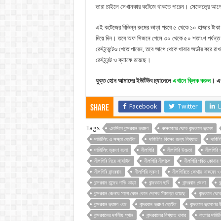
তারা চাইলে সেখানকার কটেজে থাকতে পারেন। সেক্ষেত্রে আগে
এই কটেজের বিভিন্ন রুমের ভাড়া পরবে ৫ থেকে ১০ হাজার টাকা
দিয়ে দিন। তবে অফ সিজনে গেলে ৩০ থেকে ৫০ শতাংশ পর্যন্ত ডি
রেস্টুরেন্টেও খেতে পারেন, তবে আগে থেকে খাবার অর্ডার করে রা
রেস্টুরেন্ট ও ক্যাফে রয়েছে।
যুক্ত হোন আমাদের ইউটিউব চ্যানেলে
এখানে ক্লিক করুন
। এব
Facebook
Twitter
L
Share
Tags
একদিনে বান্দরবান ভ্রমণ
কক্সবাজার থেকে বান্দরবান ভ্রমণ
দার্জিলিং এ সস্তা হোটেল
দার্জিলিং কিসের জন্য বিখ্যাত
দার্জিল
দার্জিলিং ভ্রমণ রচনা
নীলগিরি
নীলগিরি উচ্চতা
নীলগিরি 
নীলগিরি নিয়ে স্ট্যাটাস
নীলগিরি নীলাচল
নীলগিরি পর্বত কোথায়
নীলগিরি বান্দরবান
নীলগিরি ভ্রমণ
নীলগিরিতে কোথায় থাকবেন ও
বান্দরবান চান্দের গাড়ি ভাড়া
বান্দরবান ছবি
বান্দরবান জেলা
ব
বান্দরবান জেলার সাথে কোন কোন দেশের সীমান্ত রয়েছে
বান্দরবান থেক
বান্দরবান ভ্রমণ খরচ
বান্দরবান ভ্রমণ হোটেল
বান্দরবান ভ্রমণের
বান্দরবানের দর্শনীয় স্থান
বান্দরবানের বিখ্যাত খাবার
বাংলার দার্জি