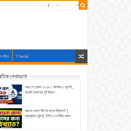
াস জীবন
T Serial
্রতিক লেখাগুলো
নবম পে স্কেল ২০২৬। কার্যকর ১ জুলাই,
বাজেট ঘোষণার পূর্ণ বিবরণ
বরগুনা জেলা কিসের জন্য বিখ্যাত? |
প্রাকৃতিক সৌন্দর্য, ইলিশ ও দর্শনীয় স্থান