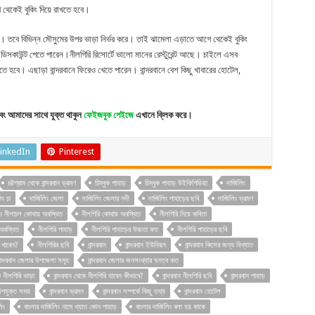
 থেকেই বুকিং দিয়ে রাখতে হবে।
। তবে বিভিন্ন মৌসুমের উপর ভাড়া নির্ভর করে। তাই ঝামেলা এড়াতে আগে থেকেই বুকিং
সকাউন্ট পেতে পারেন।নীলগিরি রিসোর্টে ভালো মানের রেস্টুরেন্ট আছে। চাইলে এসব
খতে হবে। এছাড়া বান্দরবানে ফিরেও খেতে পারেন। বান্দরবানে বেশ কিছু খাবারের হোটেল,
ং আমাদের সাথে যুক্ত থাকুন
ফেইজবুক পেইজে
এখানে ক্লিক করে।
inkedIn
Pinterest
চট্টগ্রাম থেকে বান্দরবান ভ্রমণ
চিম্বুক পাহাড়
চিম্বুক পাহাড় উইকিপিডিয়া
দার্জিলিং
িং চা
দার্জিলিং জেলা
দার্জিলিং জেলার নদী
দার্জিলিং পাহাড়ের ছবি
দার্জিলিং ভ্রমণ
ও নীলাচল কোথায় অবস্থিত
নীলগিরি কোথায় অবস্থিত
নীলগিরি নিয়ে কবিতা
 অবস্থিত
নীলগিরি পাহাড়
নীলগিরি পাহাড়ের উচ্চতা কত
নীলগিরি পাহাড়ের ছবি
 খাবেন?
নীলগিরির ছবি
বান্দরবান
বান্দরবান ইউনিয়ন
বান্দরবান কিসের জন্য বিখ্যাত
ান্দরবান জেলার উপজেলা সমূহ
বান্দরবান জেলার জনসংখ্যার ঘনত্ব কত
ে নীলগিরি ভাড়া
বান্দরবান থেকে নীলগিরি যাবেন কীভাবে?
বান্দরবান নীলগিরি ছবি
বান্দরবান পাহাড়
 উপযুক্ত সময়
বান্দরবান ভ্রমন
বান্দরবান সম্পর্কে কিছু তথ্য
বান্দরবান হোটেল
লিং
বাংলার দার্জিলিং নামে খ্যাত কোন পাহাড়
বাংলার দার্জিলিং বলা হয় কাকে