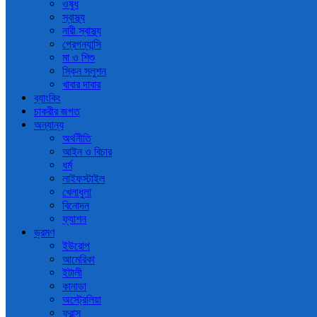
ওষুধ
স্বাস্থ্য
নারী স্বাস্থ্য
প্রেগন্যান্সি
মা ও শিশু
স্কিন সলুশন
খাবার দাবার
ব্যাংকিং
চাকরীর জগত
অন্যান্য
অর্থনীতি
আইন ও বিচার
ধর্ম
লাইফস্টাইল
খেলাধুলা
বিনোদন
ফ্যাশন
ভ্রমণ
ইউরোপ
আমেরিকা
ইটালী
কানাডা
অস্ট্রেলিয়া
ফ্রান্স