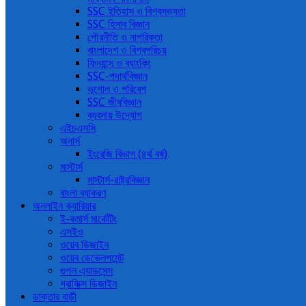
SSC ইতিহাস ও বিশ্বসভ্যতা
SSC হিসাব বিজ্ঞান
পৌরনীতি ও নাগরিকতা
বাংলাদেশ ও বিশ্বপরিচয়
ফিন্যান্স ও ব্যাংকিং
SSC-পদার্থবিজ্ঞান
ভূগোল ও পরিবেশ
SSC জীববিজ্ঞান
ব্যবসায় উদ্যোগ
এইচএসসি
অনার্স
ইংরেজি বিভাগ (৪র্থ বর্ষ)
মাস্টার্স
মাস্টার্স-রাষ্ট্রবিজ্ঞান
বাংলা ব্যাকরণ
অনলাইন ক্যারিয়ার
ই-কমার্স মার্কেটিং
এসইও
ওয়েব ডিজাইন
ওয়েব ডেভেলপমেন্ট
গুগল এ্যাডসেন্স
গ্রাফিক্স ডিজাইন
ডাক্তার বাড়ী