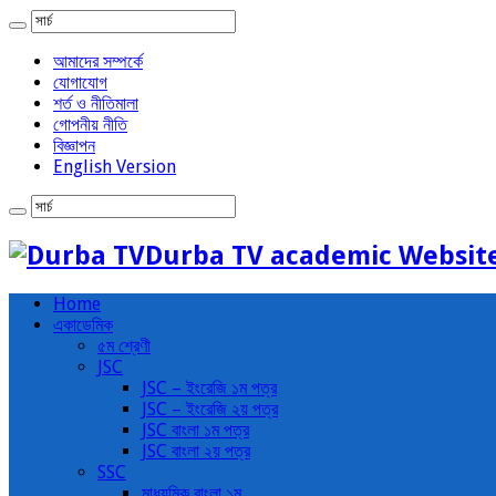
আমাদের সম্পর্কে
যোগাযোগ
শর্ত ও নীতিমালা
গোপনীয় নীতি
বিজ্ঞাপন
English Version
Durba TV academic Websit
Home
একাডেমিক
৫ম শ্রেণী
JSC
JSC – ইংরেজি ১ম পত্র
JSC – ইংরেজি ২য় পত্র
JSC বাংলা ১ম পত্র
JSC বাংলা ২য় পত্র
SSC
মাধ্যমিক বাংলা ১ম