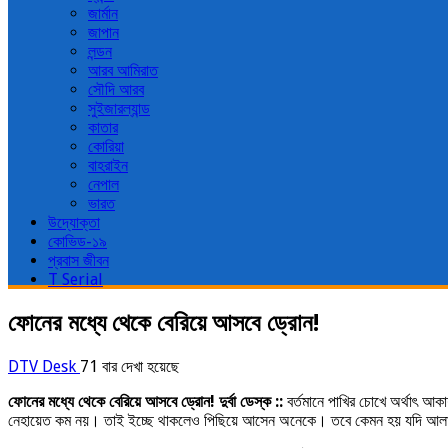
জার্মান
জাপান
লন্ডন
আরব আমিরাত
সৌদি আরব
সুইজারল্যান্ড
কাতার
কোরিয়া
বাহরাইন
নেপাল
ভারত
উদ্যোক্তা
কোভিড-১৯
প্রবাস জীবন
T Serial
ফোনের মধ্যে থেকে বেরিয়ে আসবে ড্রোন!
DTV Desk
71 বার দেখা হয়েছে
ফোনের মধ্যে থেকে বেরিয়ে আসবে ড্রোন! দুর্বা ডেস্ক ::
বর্তমানে পাখির চোখে অর্থাৎ আক
নেহায়েত কম নয়। তাই ইচ্ছে থাকলেও পিছিয়ে আসেন অনেকে। তবে কেমন হয় যদি আলাদা ক