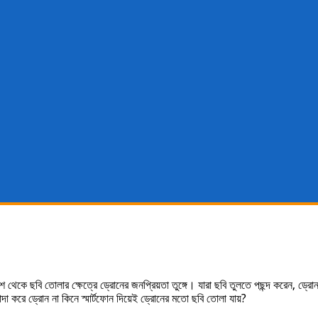
াশ থেকে ছবি তোলার ক্ষেত্রে ড্রোনের জনপ্রিয়তা তুঙ্গে। যারা ছবি তুলতে পছন্দ করেন, ড্র
রে ড্রোন না কিনে স্মার্টফোন দিয়েই ড্রোনের মতো ছবি তোলা যায়?