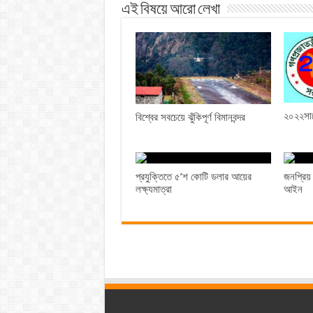
এই বিষয়ে আরো লেখা
২০২২সাল
বিশ্বের সবচেয়ে ঝুঁকিপূর্ণ বিমানবন্দর
প্রযুক্তিতে ৫’শ কোটি ডলার আয়ের
জনপ্রিয়
লক্ষ্যমাত্রা
আইন