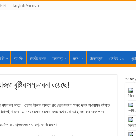
িজ্ঞাপন
English Version
বাড়ী
ব্যাংকিং
চাকরীর জগত
অন্যান্য
ভ্রমণ
উদ্যোক্তা
কোভিড-১৯
প্রব
সাম্প
ও বৃষ্টির সম্ভাবনা রয়েছে!
বিবরণ
র সম্ভাবনা আছে। দেশের বিভিন্ন অঞ্চলে রাত থেকে সকাল পর্যন্ত দমকা হাওয়াসহ বৃষ্টিপাত
দর্শনীয
য় সব বিভাগেই থাকবে। এ সময় কোথাও কোথাও দমকা অথবা ঝোড়ো হাওয়া বয়ে যেতে পারে।
য়াবিদ মো. আব্দুর রহমান এ তথ্য জানিয়েছেন।
বিস্তা