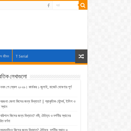
াস জীবন
T Serial
্রতিক লেখাগুলো
নবম পে স্কেল ২০২৬। কার্যকর ১ জুলাই, বাজেট ঘোষণার পূর্ণ
বরগুনা জেলা কিসের জন্য বিখ্যাত? | প্রাকৃতিক সৌন্দর্য, ইলিশ ও
় স্থান
বরিশাল কিসের জন্য বিখ্যাত? নদী, ঐতিহ্য ও দর্শনীয় স্থানের
রিত বর্ণনা
ময়মনসিংহ কিসের জন্য বিখ্যাত? ঐতিহ্য, দর্শনীয় স্থান ও