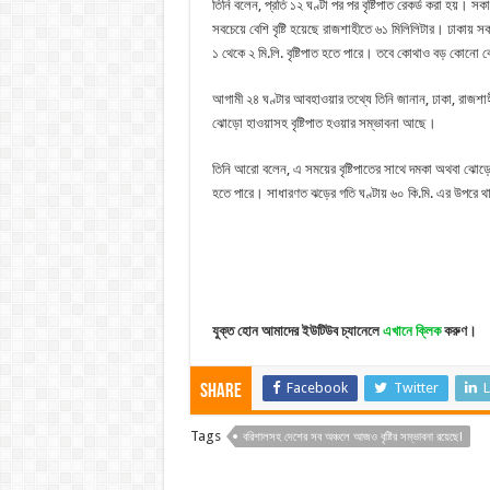
তিনি বলেন, প্রতি ১২ ঘণ্টা পর পর বৃষ্টিপাত রেকর্ড করা হয়। সক
সবচেয়ে বেশি বৃষ্টি হয়েছে রাজশাহীতে ৬১ মিলিলিটার। ঢাকায় সকা
১ থেকে ২ মি.লি. বৃষ্টিপাত হতে পারে। তবে কোথাও বড় কোনো
আগামী ২৪ ঘণ্টার আবহাওয়ার তথ্যে তিনি জানান, ঢাকা, রাজশাহী,
ঝোড়ো হাওয়াসহ বৃষ্টিপাত হওয়ার সম্ভাবনা আছে।
তিনি আরো বলেন, এ সময়ের বৃষ্টিপাতের সাথে দমকা অথবা ঝো
হতে পারে। সাধারণত ঝড়ের গতি ঘণ্টায় ৬০ কি.মি. এর উপরে থ
যুক্ত হোন আমাদের ইউটিউব চ্যানেলে
এখানে ক্লিক
করুণ।
Facebook
Twitter
L
Share
Tags
বরিশালসহ দেশের সব অঞ্চলে আজও বৃষ্টির সম্ভাবনা রয়েছে!