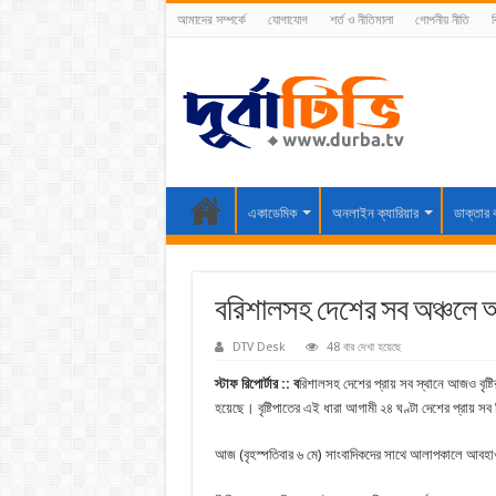
আমাদের সম্পর্কে
যোগাযোগ
শর্ত ও নীতিমালা
গোপনীয় নীতি
ব
একাডেমিক
অনলাইন ক্যারিয়ার
ডাক্তার 
বরিশালসহ দেশের সব অঞ্চলে আজ
DTV Desk
48 বার দেখা হয়েছে
স্টাফ রিপোর্টার :: ব
রিশালসহ দেশের প্রায় সব স্থানে আজও বৃষ্টি
হয়েছে। বৃষ্টিপাতের এই ধারা আগামী ২৪ ঘণ্টা দেশের প্রা
আজ (বৃহস্পতিবার ৬ মে) সাংবাদিকদের সাথে আলাপকালে আবহাও