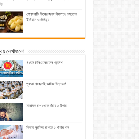
তি
পোড়াবাড়ি কিসের জন্য বিখ্যাত? চমচমের
ইতিহাস ও ঐতিহ্য
িয় লেখাগুলো
৪২তম বিসিএসের ফল প্রকাশ
পুরনো প্রকল্পেই আটকা উন্নয়ন!
মানসিক চাপ থেকে বাঁচার ৬ উপায়
লিভার সুরক্ষিত রাখতে ৫ খাবার খান