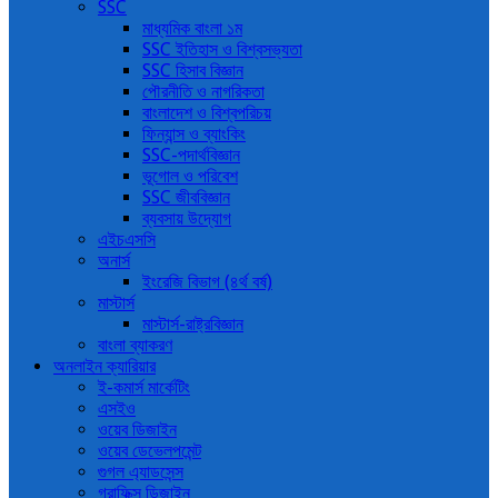
SSC
মাধ্যমিক বাংলা ১ম
SSC ইতিহাস ও বিশ্বসভ্যতা
SSC হিসাব বিজ্ঞান
পৌরনীতি ও নাগরিকতা
বাংলাদেশ ও বিশ্বপরিচয়
ফিন্যান্স ও ব্যাংকিং
SSC-পদার্থবিজ্ঞান
ভূগোল ও পরিবেশ
SSC জীববিজ্ঞান
ব্যবসায় উদ্যোগ
এইচএসসি
অনার্স
ইংরেজি বিভাগ (৪র্থ বর্ষ)
মাস্টার্স
মাস্টার্স-রাষ্ট্রবিজ্ঞান
বাংলা ব্যাকরণ
অনলাইন ক্যারিয়ার
ই-কমার্স মার্কেটিং
এসইও
ওয়েব ডিজাইন
ওয়েব ডেভেলপমেন্ট
গুগল এ্যাডসেন্স
গ্রাফিক্স ডিজাইন