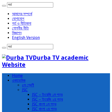
আমাদের সম্পর্কে
যোগাযোগ
শর্ত ও নীতিমালা
গোপনীয় নীতি
বিজ্ঞাপন
English Version
Durba TV academic
Website
Home
একাডেমিক
৫ম শ্রেণী
JSC
JSC – ইংরেজি ১ম পত্র
JSC – ইংরেজি ২য় পত্র
JSC বাংলা ১ম পত্র
JSC বাংলা ২য় পত্র