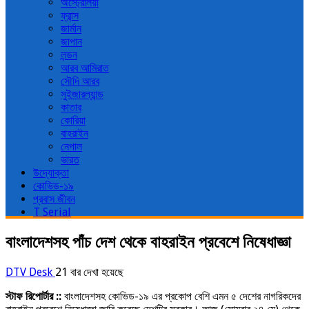
অস্ট্রেলিয়া
ফ্রান্স
জার্মান
জাপান
লন্ডন
আরব আমিরাত
সৌদি আরব
সুইজারল্যান্ড
কাতার
কোরিয়া
বাহরাইন
নেপাল
ভারত
উদ্যোক্তা
কোভিড-১৯
প্রবাস জীবন
T Serial
বাংলাদেশসহ পাঁচ দেশ থেকে বাহরাইন প্রবেশে নিষেধাজ্ঞা
DTV Desk
21 বার দেখা হয়েছে
স্টাফ রিপোর্টার ::
বাংলাদেশসহ কোভিড-১৯ এর প্রকোপ বেশি এমন ৫ দেশের নাগরিকদের