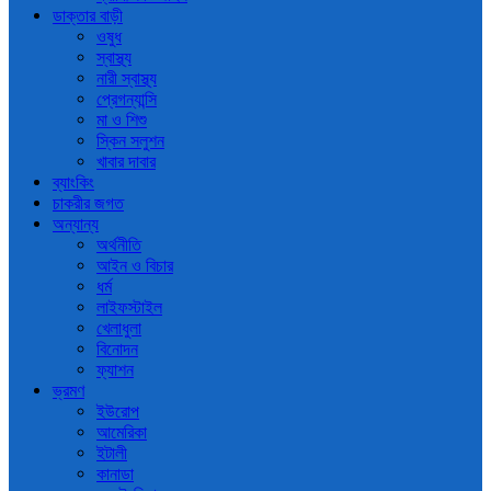
ডাক্তার বাড়ী
ওষুধ
স্বাস্থ্য
নারী স্বাস্থ্য
প্রেগন্যান্সি
মা ও শিশু
স্কিন সলুশন
খাবার দাবার
ব্যাংকিং
চাকরীর জগত
অন্যান্য
অর্থনীতি
আইন ও বিচার
ধর্ম
লাইফস্টাইল
খেলাধুলা
বিনোদন
ফ্যাশন
ভ্রমণ
ইউরোপ
আমেরিকা
ইটালী
কানাডা