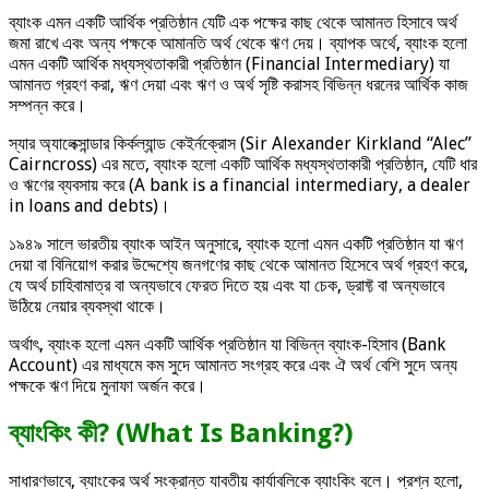
ব্যাংক এমন একটি আর্থিক প্রতিষ্ঠান যেটি এক পক্ষের কাছ থেকে আমানত হিসাবে অর্থ
জমা রাখে এবং অন্য পক্ষকে আমানতি অর্থ থেকে ঋণ দেয়। ব্যাপক অর্থে, ব্যাংক হলো
এমন একটি আর্থিক মধ্যস্থতাকারী প্রতিষ্ঠান (Financial Intermediary) যা
আমানত গ্রহণ করা, ঋণ দেয়া এবং ঋণ ও অর্থ সৃষ্টি করাসহ বিভিন্ন ধরনের আর্থিক কাজ
সম্পন্ন করে।
স্যার অ্যালেক্সান্ডার কির্কল্যান্ড কেইর্নক্রোস (Sir Alexander Kirkland “Alec”
Cairncross) এর মতে, ব্যাংক হলো একটি আর্থিক মধ্যস্থতাকারী প্রতিষ্ঠান, যেটি ধার
ও ঋণের ব্যবসায় করে (A bank is a financial intermediary, a dealer
in loans and debts)।
১৯৪৯ সালে ভারতীয় ব্যাংক আইন অনুসারে, ব্যাংক হলো এমন একটি প্রতিষ্ঠান যা ঋণ
দেয়া বা বিনিয়োগ করার উদ্দেশ্যে জনগণের কাছ থেকে আমানত হিসেবে অর্থ গ্রহণ করে,
যে অর্থ চাহিবামাত্র বা অন্যভাবে ফেরত দিতে হয় এবং যা চেক, ড্রাফ্ট বা অন্যভাবে
উঠিয়ে নেয়ার ব্যবস্থা থাকে।
অর্থাৎ, ব্যাংক হলো এমন একটি আর্থিক প্রতিষ্ঠান যা বিভিন্ন ব্যাংক-হিসাব (Bank
Account) এর মাধ্যমে কম সুদে আমানত সংগ্রহ করে এবং ঐ অর্থ বেশি সুদে অন্য
পক্ষকে ঋণ দিয়ে মুনাফা অর্জন করে।
ব্যাংকিং কী? (What Is Banking?)
সাধারণভাবে, ব্যাংকের অর্থ সংক্রান্ত যাবতীয় কার্যাবলিকে ব্যাংকিং বলে। প্রশ্ন হলো,