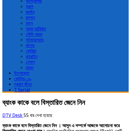
অস্ট্রেলিয়া
ফ্রান্স
জার্মান
জাপান
লন্ডন
আরব আমিরাত
সৌদি আরব
সুইজারল্যান্ড
কাতার
কোরিয়া
বাহরাইন
নেপাল
ভারত
উদ্যোক্তা
কোভিড-১৯
প্রবাস জীবন
T Serial
ব্যাংক কাকে বলে বিস্তারিত জেনে নিন
DTV Desk
55 বার দেখা হয়েছে
ব্যাংক কাকে বলে বিস্তারিত জেনে নিন । আসুন এ সম্পর্কে আজকে আলোচনা করে