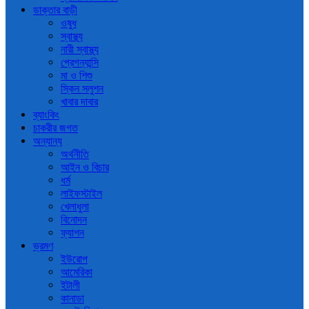
ডাক্তার বাড়ী
ওষুধ
স্বাস্থ্য
নারী স্বাস্থ্য
প্রেগন্যান্সি
মা ও শিশু
স্কিন সলুশন
খাবার দাবার
ব্যাংকিং
চাকরীর জগত
অন্যান্য
অর্থনীতি
আইন ও বিচার
ধর্ম
লাইফস্টাইল
খেলাধুলা
বিনোদন
ফ্যাশন
ভ্রমণ
ইউরোপ
আমেরিকা
ইটালী
কানাডা