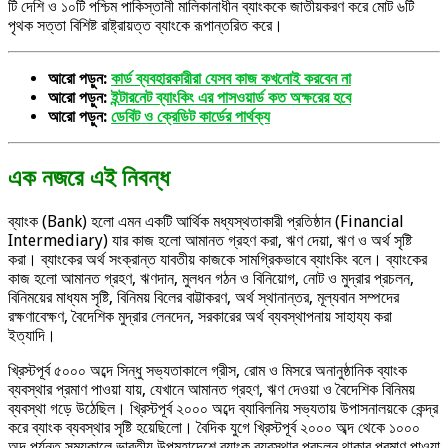
টি দেশি ও ১০টি পশ্চিম পাকিস্তানী মালিকানাধীন ব্যাংককে জাতীয়করণ করে মোট ৬টি
পৃথক সত্তা বিশিষ্ট রাষ্ট্রায়ত্ত ব্যাংকে রূপান্তরিত করে।
আরো পড়ুন:
কার্ড ব্যবহারকারীরা যেসব কাজ কখনোই করবেন না
আরো পড়ুন:
ইন্টারনেট ব্যাংকিং এর পাসওয়ার্ড কত অক্ষরের হবে
আরো পড়ুন:
ডেবিট ও ক্রেডিট কার্ডের পার্থক্য
এক নজরে এই নিবন্ধ
ব্যাংক (Bank) হলো এমন একটি আর্থিক মধ্যস্থতাকারী প্রতিষ্ঠান (Financial
Intermediary) যার কাজ হলো আমানত গ্রহণ করা, ঋণ দেয়া, ঋণ ও অর্থ সৃষ্টি
করা। ব্যাংকের অর্থ সংক্রান্ত যাবতীয় কাজকে সামগ্রিকভাবে ব্যাংকিং বলে। ব্যাংকের
কাজ হলো আমানত গ্রহণ, ঋণদান, মুলধন গঠন ও বিনিয়োগ, নোট ও মুদ্রার প্রচলন,
বিনিময়ের মাধ্যম সৃষ্টি, বিনিময় বিলের বাট্টাকরণ, অর্থ স্থানান্তর, মূল্যবান সম্পদের
রক্ষণাবেক্ষণ, বৈদেশিক মুদ্রার লেনদেন, সরকারের অর্থ ব্যবস্থাপনায় সাহায্য করা
ইত্যাদি।
খ্রিস্টপূর্ব ৫০০০ অব্দে সিন্ধু সভ্যতাকালে গ্রীস, রোম ও মিসরে অনানুষ্ঠানিক ব্যাংক
ব্যবস্থার প্রমাণ পাওয়া যায়, যেখানে আমানত গ্রহণ, ঋণ দেওয়া ও বৈদেশিক বিনিময়
ব্যবস্থা গড়ে উঠেছিল। খ্রিস্টপূর্ব ২০০০ অব্দে ব্যাবিলনিয় সভ্যতায় উপাসনালয়কে কেন্দ্র
করে ব্যাংক ব্যবস্থার সৃষ্টি হয়েছিলো। বৈদিক যুগে খ্রিস্টপূর্ব ২০০০ অব্দ থেকে ১০০০
অব্দ পর্যন্ত সময়কালে ভারতীয় উপমহাদেশে ব্যাংক ব্যবস্থার প্রচলন থাকার প্রমাণ পাওয়া