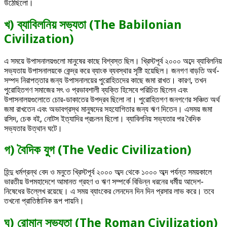
উঠেছিলো।
খ) ব্যাবিলনিয় সভ্যতা (The Babilonian
Civilization)
এ সময়ে উপাসনালয়গুলো মানুষের কাছে বিশ্বস্ত ছিল। খ্রিস্টপূর্ব ২০০০ অব্দে ব্যাবিলনিয়
সভ্যতায় উপাসনালয়কে কেন্দ্র করে ব্যাংক ব্যবস্থার সৃষ্টি হয়েছিল। জনগণ বাড়তি অর্থ-
সম্পদ নিরাপত্তার জন্য উপাসনালয়ের পুরোহিতদের কাছে জমা রাখত। কারণ, তখন
পুরোহিতগণ সমাজের সৎ ও প্রভাবশালী ব্যক্তি হিসেবে পরিচিত ছিলেন এবং
উপাসনালয়গুলোতে চোর-ডাকাতের উপদ্রব ছিলো না। পুরোহিতগণ জনগণের সঞ্চিত অর্থ
জমা রাখতেন এবং অভাবগ্রস্থ মানুষদের সহযোগিতার জন্য ঋণ দিতেন। এসময় জমা
রসিদ, চেক বই, নোটস ইত্যাদির প্রচলন ছিলো। ব্যাবিলনিয় সভ্যতার পর বৈদিক
সভ্যতার উত্থান ঘটে।
গ) বৈদিক যুগ (The Vedic Civilization)
হিন্দু ধর্মগ্রন্থ বেদ ও মনুতে খ্রিস্টপূর্ব ২০০০ অব্দ থেকে ১০০০ অব্দ পর্যন্ত সময়কালে
ভারতীয় উপমহাদেশে আমানত গ্রহণ ও ঋণ সম্পর্কে বিভিন্ন ধরনের ধর্মীয় আদেশ-
নিষেধের উল্লেখ রয়েছে। এ সময় ব্যাংকের লেনদেন দিন দিন প্রসার লাভ করে। তবে
তখনো প্রাতিষ্ঠানিক রূপ পায়নি।
ঘ) রোমান সভ্যতা (The Roman Civilization)