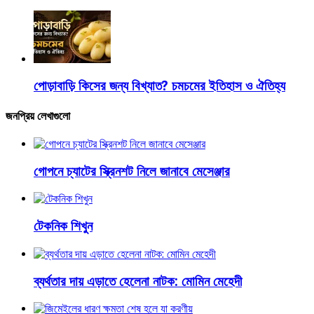
পোড়াবাড়ি কিসের জন্য বিখ্যাত? চমচমের ইতিহাস ও ঐতিহ্য
জনপ্রিয় লেখাগুলো
গোপনে চ্যাটের স্ক্রিনশট নিলে জানাবে মেসেঞ্জার
টেকনিক শিখুন
ব্যর্থতার দায় এড়াতে হেলেনা নাটক: মোমিন মেহেদী