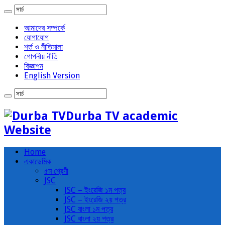
আমাদের সম্পর্কে
যোগাযোগ
শর্ত ও নীতিমালা
গোপনীয় নীতি
বিজ্ঞাপন
English Version
Durba TV academic
Website
Home
একাডেমিক
৫ম শ্রেণী
JSC
JSC – ইংরেজি ১ম পত্র
JSC – ইংরেজি ২য় পত্র
JSC বাংলা ১ম পত্র
JSC বাংলা ২য় পত্র