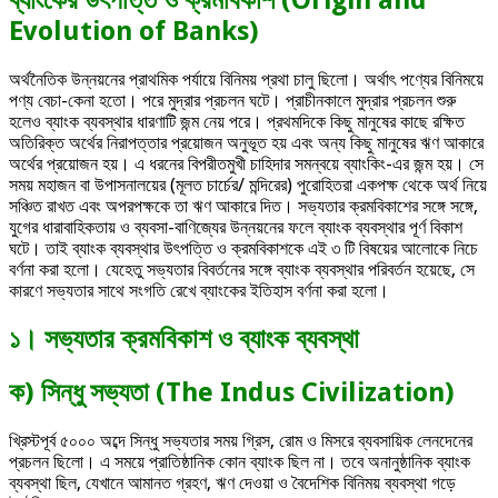
ব্যাংকের উৎপত্তি ও ক্রমবিকাশ (Origin and
Evolution of Banks)
অর্থনৈতিক উন্নয়নের প্রাথমিক পর্যায়ে বিনিময় প্রথা চালু ছিলো। অর্থাৎ পণ্যের বিনিময়ে
পণ্য বেচা-কেনা হতো। পরে মুদ্রার প্রচলন ঘটে। প্রাচীনকালে মুদ্রার প্রচলন শুরু
হলেও ব্যাংক ব্যবস্থার ধারণাটি জন্ম নেয় পরে। প্রথমদিকে কিছু মানুষের কাছে রক্ষিত
অতিরিক্ত অর্থের নিরাপত্তার প্রয়োজন অনুভূত হয় এবং অন্য কিছু মানুষের ঋণ আকারে
অর্থের প্রয়োজন হয়। এ ধরনের বিপরীতমুখী চাহিদার সমন্বয়ে ব্যাংকিং-এর জন্ম হয়। সে
সময় মহাজন বা উপাসনালয়ের (মূলত চার্চের/ মন্দিরের) পুরোহিতরা একপক্ষ থেকে অর্থ নিয়ে
সঞ্চিত রাখত এবং অপরপক্ষকে তা ঋণ আকারে দিত। সভ্যতার ক্রমবিকাশের সঙ্গে সঙ্গে,
যুগের ধারাবাহিকতায় ও ব্যবসা-বাণিজ্যের উন্নয়নের ফলে ব্যাংক ব্যবস্থার পূর্ণ বিকাশ
ঘটে। তাই ব্যাংক ব্যবস্থার উৎপত্তি ও ক্রমবিকাশকে এই ৩ টি বিষয়ের আলোকে নিচে
বর্ণনা করা হলো। যেহেতু সভ্যতার বিবর্তনের সঙ্গে ব্যাংক ব্যবস্থার পরিবর্তন হয়েছে, সে
কারণে সভ্যতার সাথে সংগতি রেখে ব্যাংকের ইতিহাস বর্ণনা করা হলো।
১। সভ্যতার ক্রমবিকাশ ও ব্যাংক ব্যবস্থা
ক) সিন্ধু সভ্যতা (The Indus Civilization)
খ্রিস্টপূর্ব ৫০০০ অব্দে সিন্ধু সভ্যতার সময় গ্রিস, রোম ও মিসরে ব্যবসায়িক লেনদেনের
প্রচলন ছিলো। এ সময়ে প্রাতিষ্ঠানিক কোন ব্যাংক ছিল না। তবে অনানুষ্ঠানিক ব্যাংক
ব্যবস্থা ছিল, যেখানে আমানত গ্রহণ, ঋণ দেওয়া ও বৈদেশিক বিনিময় ব্যবস্থা গড়ে