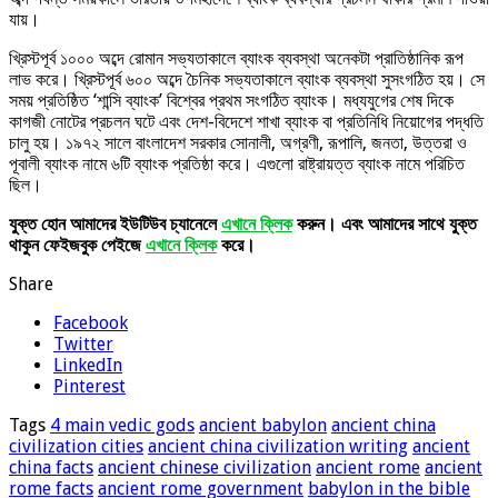
যায়।
খ্রিস্টপূর্ব ১০০০ অব্দে রোমান সভ্যতাকালে ব্যাংক ব্যবস্থা অনেকটা প্রাতিষ্ঠানিক রূপ
লাভ করে। খ্রিস্টপূর্ব ৬০০ অব্দে চৈনিক সভ্যতাকালে ব্যাংক ব্যবস্থা সুসংগঠিত হয়। সে
সময় প্রতিষ্ঠিত ‘শান্সি ব্যাংক’ বিশ্বের প্রথম সংগঠিত ব্যাংক। মধ্যযুগের শেষ দিকে
কাগজী নোটের প্রচলন ঘটে এবং দেশ-বিদেশে শাখা ব্যাংক বা প্রতিনিধি নিয়োগের পদ্ধতি
চালু হয়। ১৯৭২ সালে বাংলাদেশ সরকার সোনালী, অগ্রণী, রূপালি, জনতা, উত্তরা ও
পূবালী ব্যাংক নামে ৬টি ব্যাংক প্রতিষ্ঠা করে। এগুলো রাষ্ট্রায়ত্ত ব্যাংক নামে পরিচিত
ছিল।
যুক্ত হোন আমাদের ইউটিউব চ্যানেলে
এখানে ক্লিক
করুন। এবং আমাদের সাথে যুক্ত
থাকুন ফেইজবুক পেইজে
এখানে ক্লিক
করে।
Share
Facebook
Twitter
LinkedIn
Pinterest
Tags
4 main vedic gods
ancient babylon
ancient china
civilization cities
ancient china civilization writing
ancient
china facts
ancient chinese civilization
ancient rome
ancient
rome facts
ancient rome government
babylon in the bible