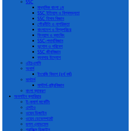
SSC
মাধ্যমিক বাংলা ১ম
SSC ইতিহাস ও বিশ্বসভ্যতা
SSC হিসাব বিজ্ঞান
পৌরনীতি ও নাগরিকতা
বাংলাদেশ ও বিশ্বপরিচয়
ফিন্যান্স ও ব্যাংকিং
SSC-পদার্থবিজ্ঞান
ভূগোল ও পরিবেশ
SSC জীববিজ্ঞান
ব্যবসায় উদ্যোগ
এইচএসসি
অনার্স
ইংরেজি বিভাগ (৪র্থ বর্ষ)
মাস্টার্স
মাস্টার্স-রাষ্ট্রবিজ্ঞান
বাংলা ব্যাকরণ
অনলাইন ক্যারিয়ার
ই-কমার্স মার্কেটিং
এসইও
ওয়েব ডিজাইন
ওয়েব ডেভেলপমেন্ট
গুগল এ্যাডসেন্স
গ্রাফিক্স ডিজাইন