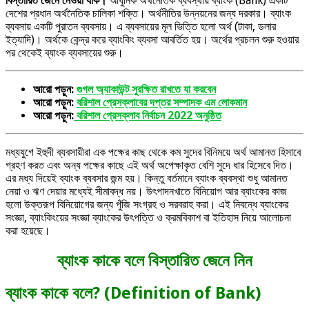
বিস্তারিত জেনে নেওয়া যাক।
আধুনিক অর্থনৈতিক ব্যবস্থায় ব্যাংক (Bank) একটি
দেশের প্রধান অর্থনৈতিক চালিকা শক্তি। অর্থনীতির উন্নয়নের জন্য দরকার। ব্যাংক
ব্যবসায় একটি পুরাতন ব্যবসায়। এ ব্যবসায়ের মূল ভিত্তি হলো অর্থ (টাকা, ডলার
ইত্যাদি)। অর্থকে কেন্দ্র করে ব্যাংকিং ব্যবসা আবর্তিত হয়। অর্থের প্রচলন শুরু হওয়ার
পর থেকেই ব্যাংক ব্যবসায়ের শুরু।
আরো পড়ুন:
গুগল অ্যাকাউন্ট সুরক্ষিত রাখতে যা করবেন
আরো পড়ুন:
বরিশাল প্রেসক্লাবের দপ্তর সম্পাদক এম লোকমান
আরো পড়ুন:
বরিশাল প্রেসক্লাব নির্বাচন 2022 অনুষ্ঠিত
মধ্যযুগে ইহুদী ব্যবসায়ীরা এক পক্ষের কাছ থেকে কম সুদের বিনিময়ে অর্থ আমানত হিসাবে
গ্রহণ করত এবং অন্য পক্ষের কাছে এই অর্থ অপেক্ষাকৃত বেশি সুদে ধার হিসেবে দিত।
এর মধ্য দিয়েই ব্যাংক ব্যবসার জন্ম হয়। কিন্তু বর্তমানে ব্যাংক ব্যবস্থা শুধু আমানত
নেয়া ও ঋণ দেয়ার মধ্যেই সীমাবদ্ধ নয়। উৎপাদনখাতে বিনিয়োগ আর ব্যাংকের কাজ
হলো উক্তরূপ বিনিয়োগের জন্য পুঁজি সংগ্রহ ও সরবরাহ করা। এই নিবন্ধে ব্যাংকের
সংজ্ঞা, ব্যাংকিংয়ের সংজ্ঞা ব্যাংকের উৎপত্তি ও ক্রমবিকাশ বা ইতিহাস নিয়ে আলোচনা
করা হয়েছে।
ব্যাংক কাকে বলে বিস্তারিত জেনে নিন
ব্যাংক কাকে বলে? (Definition of Bank)