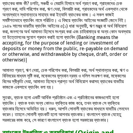
ব্যাংকের কাজ কী? চলতি, সঞ্চয়ী ও মেয়াদি হিসাবে অর্থ গ্রহণ করা, গ্রাহকদের চেক
গ্রহণ করা, দাবি পরিশোধ করা, ঋণ দেয়া, বিলবাট্টা করা, গ্রাহকদের অর্থ একস্থান থেকে
অন্যস্থানে স্থানান্তরে সাহায্য করা ইত্যাদি ব্যাংকের কাজ। এ সকল কাজই
সমষ্টিগতভাবে ব্যাংকিং নামে পরিচিত। এ বিষয়ে ব্যাংকিং আইনের সংজ্ঞাটি জেনে নিই।
১৯৪৯ সালের ভারতীয় ব্যাংকিং আইনের ৫(১) ধারা অনুযায়ী, ঋণ মঞ্জুর বা অর্থ বিনিয়োগ
করা, জনগণের অর্থ আমানত হিসেবে সংগ্রহ করা এবং চাহিবামাত্র বা অন্য কোন অবস্থায়
তা উত্তোলনের সুযোগ প্রদান করাই হলো ব্যাংকিং (Banking means the
accepting, for the purpose of lending or investment of
deposits or money from the public, re-payable on demand
or otherwise, and withdrawable by cheque, draft, order or
otherwise)|
আমানত গ্রহণ, ঋণ দেয়া, চেক পরিশোধ করা, বিলবাট্টা করা, অর্থ স্থানান্তর করা, ঋণ ও
বিনিময়ের মাধ্যম সৃষ্টি করা, মক্কেলের মূল্যবান দ্রব্য ও দলিল সংরক্ষণ করা, মক্কেলের
বিলের স্বীকৃতি দেয়া, আমানত হিসেবে প্রাপ্ত অর্থ বিনিয়োগ করাসহ ব্যাংকের যাবতীয়
কাজকে একসাথে ব্যাংকিং বলা হয়।
সুতরাং, ব্যাংক হলো একটি আর্থিক প্রতিষ্ঠান এবং এ প্রতিষ্ঠানের কাজগুলোই হলো
ব্যাংকিং। ব্যাংক যখন অন্য কোনও ব্যক্তির কাজ করে, তখন ব্যাংক সে ব্যক্তির
ব্যাংকার হিসেবে অভিহিত হয়। ধরুন, আপনি সোনালী ব্যাংকের মাধ্যমে যাবতীয় লেনদেন
করেন। তাহলে সোনালী ব্যাংকটি হলো আপনার ব্যাংকার। বাংলাদেশ ব্যাংক যেহেতু
সরকারের কাজ করে, সে কারণে বাংলাদেশ ব্যাংক হলো সরকারের ব্যাংকার।