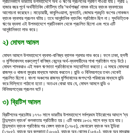
প্রাচীনকালে ভারতীয় উপমহাদেশে অর্থ ও ঋণের প্রচলনের প্রমাণ পাওয়া যায়। প্রায় ২
হাজার বছর পূর্বে অর্থনীতিবিদ কৌটিল্য তাঁর ‘অর্থশাস্ত্র’ নামক বইয়ে ব্যাংক ব্যবসায়ের
আলোচনা করেছেন। মাড়োয়ারী, কাবুলিওয়ালা, মুলতানি, জোদ্দার প্রভৃতি বংশের লোকজন
ব্যাংক ব্যবসার প্রচলন ঘটায়। তবে আনুষ্ঠানিক ব্যাংকিং প্রতিষ্ঠান ছিল না। সুদভিত্তিক
ঋণের ব্যবসা এই উপমহাদেশে প্রাচীনকাল থেকে প্রচলিত ছিলো এবং পরে এটি
আনুষ্ঠানিকতা লাভ করে।
২) মোঘল আমল
মোঘল আমলে উপমহাদেশে ব্যবসা-বাণিজ্য ব্যাপক প্রসার লাভ করে। ফলে ঢাকা, হুগলী
ও মুর্শিদাবাদসহ গুরুত্বপূর্ণ বাণিজ্য কেন্দ্রে অর্থ-ব্যবসায়ীদের শাখা প্রতিষ্ঠান গড়ে উঠে।
মোঘল শাসকরাও এই সকল ঋণদাতা প্রতিষ্ঠানকে সহযোগিতা করতো। এ সময়ে মোঘলরা
রাজস্ব ও খাজনা মুদ্রার মাধ্যমে আদায় করতেন। হুন্ডি ও বিনিময়পত্র তখন থেকেই
প্রচলিত ছিলো। বাংলা অঞ্চলের রাজস্ব মুর্শিদাবাদের জগৎশেঠ পরিবারের মাধ্যমে হুন্ডি
করে দিল্লিতে পাঠানো হতো। অতএব বোঝা যায় যে, মোঘল আমলে হুন্ডি ও
বিনিময়পত্রের প্রচলন ঘটে।
৩) ব্রিটিশ আমল
ব্রিটিশদের প্রচেষ্টায় ১৭৭০ সালে ভারতীয় উপমহাদেশে সর্বপ্রথম ইউরোপের আদলে ‘দ্য
হিন্দুস্থান ব্যাংক’ কলকাতায় প্রতিষ্ঠিত হয়। এটি আবার ১৮৩২ সালে বন্ধ হয়ে যায়।
হিন্দুস্থান ব্যাংক প্রতিষ্ঠার পর বেঙ্গল ব্যাংক (১৭৮৫), জেনারেল ব্যাংক অব ইন্ডিয়া
(১৭৮৫), ব্যাংক অব কলকাতা (১৮০৬), ব্যাংক অব বোম্বে (১৮৪০), ব্যাংক অব মাদ্রাজ