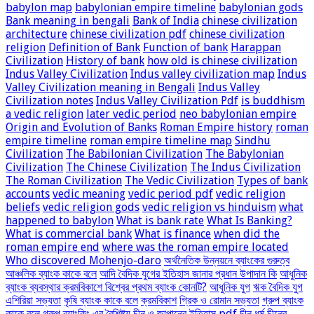
babylon map
babylonian empire timeline
babylonian gods
Bank meaning in bengali
Bank of India
chinese civilization
architecture
chinese civilization pdf
chinese civilization
religion
Definition of Bank
Function of bank
Harappan
Civilization
History of bank
how old is chinese civilization
Indus Valley Civilization
Indus valley civilization map
Indus
Valley Civilization meaning in Bengali
Indus Valley
Civilization notes
Indus Valley Civilization Pdf
is buddhism
a vedic religion
later vedic period
neo babylonian empire
Origin and Evolution of Banks
Roman Empire history
roman
empire timeline
roman empire timeline map
Sindhu
Civilization
The Babilonian Civilization
The Babylonian
Civilization
The Chinese Civilization
The Indus Civilization
The Roman Civilization
The Vedic Civilization
Types of bank
accounts
vedic meaning
vedic period pdf
vedic religion
beliefs
vedic religion gods
vedic religion vs hinduism
what
happened to babylon
What is bank rate
What Is Banking?
What is commercial bank
What is finance
when did the
roman empire end
where was the roman empire located
Who discovered Mohenjo-daro
অর্থনৈতিক উন্নয়নে ব্যাংকের গুরুত্ব
আঞ্চলিক ব্যাংক কাকে বলে
আদি বৈদিক যুগের ইতিহাস জানার প্রধান উপাদান কি
আধুনিক
ব্যাংক ব্যবস্থার ক্রমবিকাশে বিশ্বের প্রথম ব্যাংক কোনটি?
আধুনিক যুগ
ঋক বৈদিক যুগ
এশিরিয়া সভ্যতা
কৃষি ব্যাংক কাকে বলে
ক্রমবিকাশ
গ্রিক ও রোমান সভ্যতা
গ্রুপ ব্যাংক
কাকে বলে
গ্রুপ ব্যাংকিং এর বৈশিষ্ট্য
চীন ও জাপানের ইতিহাস pdf
চীন ধর্ম
চীনের