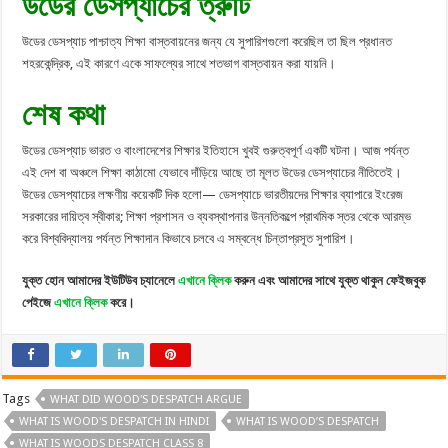
উডের ডেসপ্যাচের ত্রুটি
উডের ডেসপ্যাচ পাশ্চাত্য শিক্ষা বাস্তবায়নের জন্য যে সুপারিশগুলো করেছিল তা ছিল প্রধানত
শহরকেন্দ্রিক, এই কারণে একে সাফল্যের সাথে শতভাগ বাস্তবায়ন করা যায়নি।
শেষ কথা
উডের ডেসপ্যাচ ভারত ও বাংলাদেশের শিক্ষার ইতিহাসে খুবই গুরুত্বপূর্ণ একটি ঘটনা। আজ পর্যন্ত
এই দেশ বা অঞ্চলে শিক্ষা কাঠামো যেভাবে দাঁড়িয়ে আছে তা মূলত উডের ডেসপ্যাচের নীতিতেই।
উডের ডেসপ্যাচের লক্ষণীয় কয়েকটি দিক হলো— ডেসপ্যাচে ভারতীয়দের শিক্ষার ব্যাপারে ইংরেজ
সরকারের দায়িত্ব স্বীকার; শিক্ষা প্রশাসন ও ব্যবস্থাপনার উন্নতিকল্পে প্রাথমিক স্তর থেকে আরম্ভ
করে বিশ্ববিদ্যালয় পর্যন্ত শিক্ষাদান কিভাবে চলবে এ সম্বন্ধে চিন্তাপ্রসূত সুপারিশ।
যুক্ত হোন আমাদের ইউটিউব চ্যানেলে
এখানে ক্লিক
করুন এবং আমাদের সাথে যুক্ত থাকুন ফেইজবুক
পেইজে
এখানে ক্লিক
করে।
Tags
WHAT DID WOOD'S DESPATCH ARGUE
WHAT IS WOOD'S DESPATCH IN HINDI
WHAT IS WOOD’S DESPATCH
WHAT IS WOODS DESPATCH CLASS 8