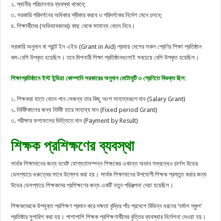
২. স্থানীয় পরিচালনার ব্যবস্থা থাকবে;
৩. সরকারি পরিদর্শনের অধিকার স্বীকার করবে ও পরিদর্শকের নির্দেশ মেনে চলবে;
৪. শিক্ষার্থীদের (অভিভাবকদের) কাছ থেকে সামান্য বেতন নিবে।
সরকারি অনুদান বা গ্রান্ট ইন এইড (Grant in Aid) প্রথায় দেশের সকল শ্রেণির শিক্ষা প্রতিষ্ঠান
কম-বেশি উপকৃত হয়েছিল। তবে মিশনারী শিক্ষা প্রতিষ্ঠানগুলোই সবচেয়ে বেশি উপকৃত হয়েছিল।
শিক্ষাপ্রতিষ্ঠানে ইস্ট ইন্ডিয়া কোম্পানি সরকারের অনুদান মোটামুটি ৩ শ্রেণিতে বিভক্ত ছিল:
১. শিক্ষকরা যাতে বেতন পান সেজন্য তার কিছু অংশ সাহায্যরূপে দান (Salary Grant)
২. নির্দিষ্টকালের জন্য নির্দিষ্ট হারে সাহায্য দান (Fixed period Grant)
৩. পরীক্ষার ফলাফলের ভিত্তিতে দান (Payment by Result)
শিক্ষক প্রশিক্ষণের ব্যবস্থা
সার্থক শিক্ষাদানের জন্য যথেষ্ট যোগ্যতাসম্পন্ন শিক্ষকের একান্ত অভাব সম্বন্ধেও চার্লস উডের
ডেসপ্যাচে গুরুত্বের সাথে উল্লেখ করা হয়। সার্থক শিক্ষাদানের উপযোগী শিক্ষক প্রস্তুত করার জন্য
উডের ডেসপ্যাচে শিক্ষকদের প্রশিক্ষণের জন্য একটি নতুন পরিকল্পনা দেয়া হয়েছিল।
শিক্ষকদেরকে উপযুক্ত প্রশিক্ষণ প্রদান করে দক্ষতা বৃদ্ধির পাঁচ প্রদেশে বিভিন্ন ধরনের ‘নর্মাল স্কুল’
প্রতিষ্ঠার সুপারিশ করা হয়। পাশাপাশি শিক্ষক প্রশিক্ষণার্থীদের বৃত্তির ব্যবস্থার নির্দেশনা দেওয়া হয়।