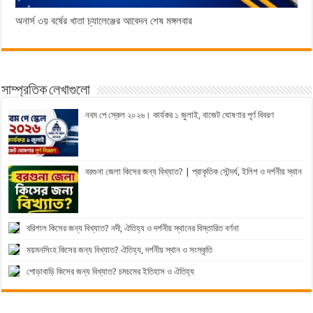
অনার্স ৩য় বর্ষের খাতা চ্যালেঞ্জের আবেদন শেষ মঙ্গলবার
সাম্প্রতিক লেখাগুলো
নবম পে স্কেল ২০২৬। কার্যকর ১ জুলাই, বাজেট ঘোষণার পূর্ণ বিবরণ
বরগুনা জেলা কিসের জন্য বিখ্যাত? | প্রাকৃতিক সৌন্দর্য, ইলিশ ও দর্শনীয় স্থান
বরিশাল কিসের জন্য বিখ্যাত? নদী, ঐতিহ্য ও দর্শনীয় স্থানের বিস্তারিত বর্ণনা
ময়মনসিংহ কিসের জন্য বিখ্যাত? ঐতিহ্য, দর্শনীয় স্থান ও সংস্কৃতি
পোড়াবাড়ি কিসের জন্য বিখ্যাত? চমচমের ইতিহাস ও ঐতিহ্য