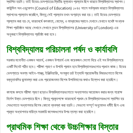
স্থাপিত হয়নি। তাই উডের ডেসপ্যাচের দ্বিতীয় মূল্যবান প্রস্তাব ছিল ভারতে বিশ্ববিদ্যালয় স্থাপন।
কাউন্সিল অব এডুকেশন (Council of Education) ১৮৪৫ সালে সর্বপ্রথম ভারতে বিশ্ববিদ্যালয়
স্থাপনের প্রস্তাব করেছিল, কিন্তু সেই প্রস্তাব তখন অগ্রাহ্য করা হয়। তাই উডের ডেসপ্যাচে
প্রস্তাব করা হয় যে, ভারতবর্ষে কলকাতা, বোম্বে, ও মাদ্রাজের স্থানে যেখানে যেখানে যথেষ্ট সংখ্যক
শিক্ষা প্রতিষ্ঠান আছে সেখানে সেখানে লন্ডন বিশ্ববিদ্যালয় (University of London)-এর
অনুকরণে বিশ্ববিদ্যালয় প্রতিষ্ঠা করা হবে।
বিশ্ববিদ্যালয় পরিচালনা পর্ষদ ও কার্যাবলি
সরকার মনোনীত একজন আচার্য, একজন উপাচার্য এবং কয়েকজন ফেলো দিয়ে এই সব বিশ্ববিদ্যালয়ে
একটি সিনেট গঠিত হবে। পরীক্ষা গ্রহণ ও উপাধি প্রদান হবে বিশ্ববিদ্যালয়গুলোর প্রধান কাজ। উডের
ডেসপ্যাচে অবশ্য আইন-শাস্ত্র, ইঞ্জিনিয়ারিং, সংস্কৃত চর্চা ইত্যাদি প্রয়োজনীয় বিষয়গুলোতে বিশেষ
বক্তৃতাবলির বন্দোবস্ত করা এবং প্রয়োজনমত বিশেষ উপাধিদানের কথাও উল্লেখ করা হয়েছিল।
কাগজে কলমে পরীক্ষা গ্রহণ ছাড়াও বিশ্ববিদ্যালয়গুলোতে অধ্যাপনার আয়োজন করার জন্য পরোক্ষ
নির্দেশ উক্ত ডেসপ্যাচে ছিল। কিন্তু প্রকৃতপক্ষে ভারতবর্ষে প্রথম যে বিশ্ববিদ্যালয়গুলো স্থাপিত হয়
সেগুলোতে অধ্যাপনার বিশেষ কোনো ব্যবস্থা করা হয়নি। সেগুলো সম্পূর্ণ অনুমোদন ধর্মীই ছিল এবং
প্রকৃত অধ্যাপনার দায়িত্ব সরকারি কলেজগুলোর উপর ন্যস্ত করা হয়েছিল।
প্রাথমিক শিক্ষা থেকে উচ্চশিক্ষার বিস্তার