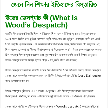
জেনে নিন শিক্ষার ইতিহাসের বিস্তারিত
উডের ডেসপ্যাচ কী (What is
Wood’s Despatch)
ভারতীয় উপমহাদেশে ইংরেজি শিক্ষা, ধর্মনিরপেক্ষ শিক্ষা এবং নারীশিক্ষা প্রসার ও উন্নয়নের জন্য
১৮৫৪ সালে ব্রিটিশ ইস্ট ইন্ডিয়া কোম্পানি কর্তৃক গঠিত বাের্ড অব কন্ট্রোল-এর স্যার চার্লস উড একটি
শিক্ষাপ্রস্তাব প্রণয়ন করেন ও তা সরকারের কাছে উপস্থাপন করেন; চার্লস উডের নাম অনুসারে এই
শিক্ষা প্রস্তাবকে বলা হয় ‘উডের শিক্ষাপ্রস্তাব’ বা ‘উডের ডেসপ্যাচ’। উডের ডেসপ্যাচের মূল বক্তব্য
ছিল পাশ্চাত্য শিক্ষার প্রসার ঘটানো এবং মূল লক্ষ্য ছিল ভারতে ইংরেজি ও নারী শিক্ষার উন্নয়ন।
উডের ডেসপ্যাচ রচনায় সদস্য ছিলেন মাত্র ১ জন,অর্থাৎ চার্লস উড নিজেই।
উডের ডেসপ্যাচকে বলা হয় ভারতীয় শিক্ষার ‘ম্যাগনাকার্টা’ বা ‘শিক্ষা অধিকার সনদ’। উডের ডেসপ্যাচ
১৮৫৪ সালে তৎকালীন গভর্নর জেনারেল অব ব্রিটিশ ইন্ডিয়া, লর্ড ডালহৌসির (Lord Dalhousie)
কাছে উপস্থাপন করা হয়।
উডের ডেসপ্যাচ গৃহীত হয় ১৮৫৪ সালের ১৯ জুলাই। এই শিক্ষাপ্রস্তাবে চার্লস উড ভারতীয়
উপমহাদেশে প্রাথমিক, মাধ্যমিক ও উচ্চশিক্ষার সুষ্ঠু বিকাশের লক্ষ্যে এক পরিকল্পনা গ্রহণ করেন।
১৮৫৪ সালে প্রণীত ও গৃহীত হওয়া উডের ডেসপ্যাচ (Wood’s despatch) ভারতের সর্বাপেক্ষা