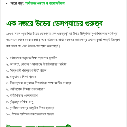
আরো পড়ুন:
অর্থায়নের গুরুত্ব বা প্রয়োজনীয়তা
এক নজরে উডের ডেসপ্যাচের গুরুত্ব
১৮৫৪ সালে প্রকাশিত উডের ডেসপ্যাচ কেন গুরুত্বপূর্ণ তা উপরে উল্লিখিত সুপারিশমালার সংক্ষিপ্ত
আলোচনা থেকে বোঝার কথা। তবে পাঠকদের বোঝা সহজতর করার জন্য এখানে বুলেট পয়েন্টে উল্লেখ
করা হলো যে, কেন উডের ডেসপ্যাচ গুরুত্বপূর্ণ।
১. সর্বস্তরের মানুষকে শিক্ষা প্রদানের সুপারিশ
২. কলকাতা, বোম্বে ও মাদ্রাজে বিশ্ববিদ্যালয় প্রতিষ্ঠা
৩. ‘নিম্নগামী পরিস্রাবণ নীতি’ বাতিল
৪. মাতৃভাষায় শিক্ষা প্রদান
৫. নিম্নস্তরের মানুষদের শিক্ষার্জনের পক্ষে আর্থিক সাহায্য
৬. ধর্মনিরপেক্ষ শিক্ষায় গুরুত্বারোপ
৭. নারী শিক্ষায় গুরুত্বারোপ
৮. বৃত্তিমূলক শিক্ষা চালু
৯. মুসলিমদের জন্য আধুনিক শিক্ষা ব্যবস্থা
১০. শিক্ষক প্রশিক্ষণ গুরুত্বের সঙ্গে গ্রহণ