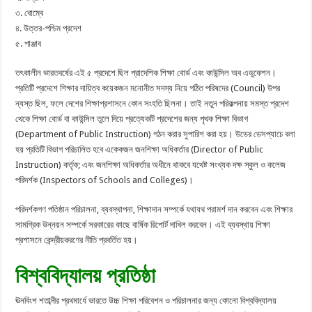
৩. বোম্বে
৪. উত্তর-পশ্চিম প্রদেশ
৫. পাঞ্জাব
তৎকালীন ভারতবর্ষের এই ৫ প্রদেশে ছিল প্রাদেশিক শিক্ষা বোর্ড এবং কাউন্সিল অব এডুকেশন।
প্রতিটি প্রদেশে শিক্ষার দায়িত্ব কয়েকজন মনোনীত সদস্য নিয়ে গঠিত পরিষদের (Council) উপর
ন্যস্ত ছিল, ফলে দেশের শিক্ষাপ্রশাসনে কোন সংহতি ছিলনা। তাই নতুন পরিকল্পনায় সমস্ত প্রদেশ
থেকে শিক্ষা বোর্ড বা কাউন্সিল তুলে দিয়ে প্রত্যেকটি প্রদেশের জন্য পৃথক শিক্ষা বিভাগ
(Department of Public Instruction) গঠন করার সুপারিশ করা হয়। উডের ডেসপ্যাচে বলা
হয় প্রতিটি বিভাগ পরিচালিত হবে একেকজন জনশিক্ষা অধিকর্তার (Director of Public
Instruction) কর্তৃক; এবং জনশিক্ষা অধিকর্তার অধীনে থাকবে যথেষ্ট সংখ্যক দক্ষ স্কুল ও কলেজ
পরিদর্শক (Inspectors of Schools and Colleges)।
পরিদর্শকগণ পতিষ্ঠান পরিচালনা, ব্যবস্থাপনা, শিক্ষাদান সম্পর্কে যথাযথ পরামর্শ দান করবেন এবং শিক্ষার
সামগ্রিক উন্নয়ন সম্পর্কে সরকারের কাছে বার্ষিক রিপোর্ট দাখিল করবেন। এই ব্যবস্থায় শিক্ষা
প্রশাসনে কেন্দ্রীয়করণের নীতি প্রবর্তিত হয়।
বিশ্ববিদ্যালয় প্রতিষ্ঠা
ঊনবিংশ শতাব্দীর প্রথমার্ধে ভারতে উচ্চ শিক্ষা পরিবেশন ও পরিচালনার জন্য কোনো বিশ্ববিদ্যালয়