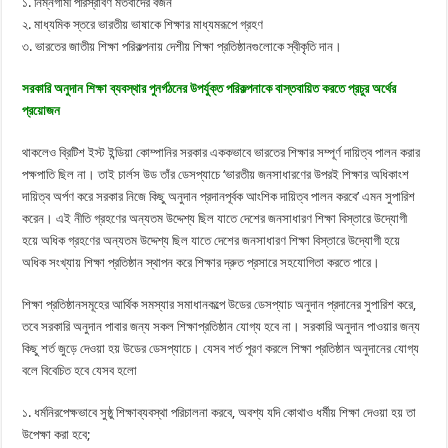
১. নিম্নগামী পরিস্রাবণ মতবাদের বর্জন
২. মাধ্যমিক স্তরে ভারতীয় ভাষাকে শিক্ষার মাধ্যমরূপে গ্রহণ
৩. ভারতের জাতীয় শিক্ষা পরিকল্পনায় দেশীয় শিক্ষা প্রতিষ্ঠানগুলোকে স্বীকৃতি দান।
সরকারি অনুদান শিক্ষা ব্যবস্থার পুনর্গঠনের উপর্যুক্ত পরিকল্পনাকে বাস্তবায়িত করতে প্রচুর অর্থের
প্রয়োজন
থাকলেও ব্রিটিশ ইস্ট ইন্ডিয়া কোম্পানির সরকার এককভাবে ভারতের শিক্ষার সম্পূর্ণ দায়িত্ব পালন করার
পক্ষপাতি ছিল না। তাই চার্লস উড তাঁর ডেসপ্যাচে ‘ভারতীয় জনসাধারণের উপরই শিক্ষার অধিকাংশ
দায়িত্ব অর্পণ করে সরকার নিজে কিছু অনুদান প্রদানপূর্বক আংশিক দায়িত্ব পালন করবে’ এমন সুপারিশ
করেন। এই নীতি গ্রহণের অন্যতম উদ্দেশ্য ছিল যাতে দেশের জনসাধারণ শিক্ষা বিস্তারে উদ্যোগী
হয়ে অধিক গ্রহণের অন্যতম উদ্দেশ্য ছিল যাতে দেশের জনসাধারণ শিক্ষা বিস্তারে উদ্যোগী হয়ে
অধিক সংখ্যায় শিক্ষা প্রতিষ্ঠান স্থাপন করে শিক্ষার দ্রুত প্রসারে সহযোগিতা করতে পারে।
শিক্ষা প্রতিষ্ঠানসমূহের আর্থিক সমস্যার সমাধানকল্পে উডের ডেসপ্যাচ অনুদান প্রদানের সুপারিশ করে,
তবে সরকারি অনুদান পাবার জন্য সকল শিক্ষাপ্রতিষ্ঠান যোগ্য হবে না। সরকারি অনুদান পাওয়ার জন্য
কিছু শর্ত জুড়ে দেওয়া হয় উডের ডেসপ্যাচে। যেসব শর্ত পূরণ করলে শিক্ষা প্রতিষ্ঠান অনুদানের যোগ্য
বলে বিবেচিত হবে যেসব হলো
১. ধর্মনিরপেক্ষভাবে সুষ্ঠু শিক্ষাব্যবস্থা পরিচালনা করবে, অবশ্য যদি কোথাও ধর্মীয় শিক্ষা দেওয়া হয় তা
উপেক্ষা করা হবে;