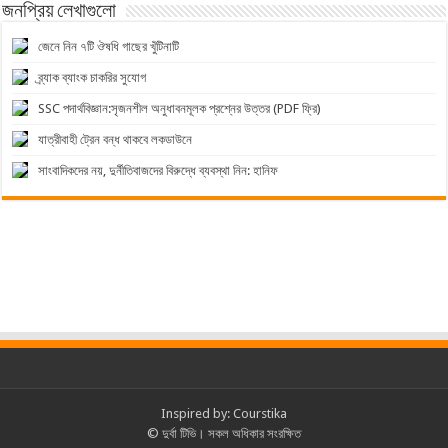
জনপ্রিয় লেখাগুলো
জেনে নিন ৭টি ঔষধি গাছের খুঁটিনাটি
ব্র্যাক ব্যাংক চাকরির সুযোগ
SSC পদার্থবিজ্ঞান:সৃজনশীল অনুধাবনমূলক প্রশ্নের উত্তর (PDF ফ্রি)
যাত্রীবাহী ট্রেন বন্ধ থাকবে লকডাউনে
সাংবাদিকদের নয়, দুর্নীতিবাজদের বিরুদ্ধে ব্যবস্থা নিন: হানিফ
Inspired by:
Courstika
© দুর্বা টিভি। সকল অধিকার সংরক্ষিত