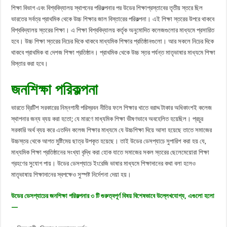
শিক্ষা বিভাগ এবং বিশ্ববিদ্যালয় স্থাপনের পরিকল্পনার পর উডের শিক্ষাপ্রস্তাবের তৃতীয় স্তরে ছিল
ভারতের সর্বত্র প্রাথমিক থেকে উচ্চ শিক্ষার জাল বিস্তারের পরিকল্পনা। এই শিক্ষা স্তরের উপরে থাকবে
বিশ্ববিদ্যালয় স্তরের শিক্ষা। এ শিক্ষা বিশ্ববিদ্যালয় কর্তৃক অনুমোদিত কলেজগুলোর মাধ্যমে প্রসারিত
হবে। উচ্চ শিক্ষা স্তরের নিচের দিকে থাকবে মাধ্যমিক শিক্ষার প্রতিষ্ঠানগুলো। আর সকলে নিচের দিকে
থাকবে প্রাথমিক বা দেশজ শিক্ষা প্রতিষ্ঠান। প্রাথমিক থেকে উচ্চ স্তর পর্যন্ত মাতৃভাষার মাধ্যমে শিক্ষা
বিস্তার করা হবে।
জনশিক্ষা পরিকল্পনা
ভারতে ব্রিটিশ সরকারের নিম্নগামী পরিস্রবন নীতির ফলে শিক্ষার খাতে বরাদ্দ টাকার অধিকাংশই কলেজ
স্থাপনার জন্য ব্যয় করা হতো; যে মারণে মাধ্যমিক শিক্ষা ভীষণভাবে অবহেলিত হয়েছিল। প্রচুর
সরকারি অর্থ ব্যয় করে এতদিন কলেজ শিক্ষার মাধ্যমে যে উচ্চশিক্ষা দিয়ে আসা হয়েছে তাতে সমাজের
উচ্চস্তর থেকে আগত মুষ্টিমেয় ছাত্র উপকৃত হয়েছে। তাই উডের ডেসপ্যাচে সুপারিশ করা হয় যে,
মাধ্যমিক শিক্ষা প্রতিষ্ঠানের সংখ্যা বৃদ্ধি করা হোক যাতে সমাজের সকল স্তরের ছেলেমেয়োরা শিক্ষা
গ্রহণের সুযোগ পায়। উডের ডেসপ্যাচে ইংরেজি ভাষার মাধ্যমে শিক্ষাদানের কথা বলা হলেও
মাতৃভাষায় শিক্ষাদানের স্বপক্ষেও সুস্পষ্ট নির্দেশনা দেয়া হয়।
উডের ডেসপ্যাচের জনশিক্ষা পরিকল্পনার ৩ টি গুরুত্বপূর্ণ বিষয় বিশেষভাবে উল্লেখযোগ্য, এগুলো হলো
—