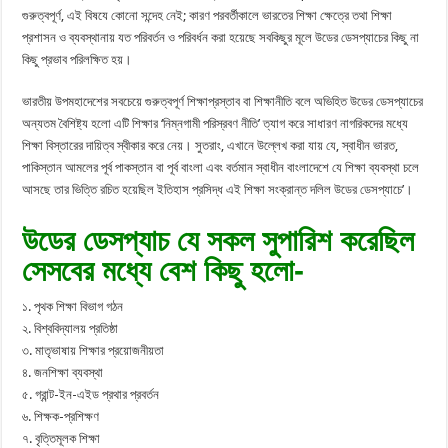
গুরুত্বপূর্ণ, এই বিষযে কোনো সন্দেহ নেই; কারণ পরবর্তীকালে ভারতের শিক্ষা ক্ষেত্রে তথা শিক্ষা
প্রশাসন ও ব্যবস্থানায় যত পরিবর্তন ও পরিবর্ধন করা হয়েছে সবকিছুর মূলে উডের ডেসপ্যাচের কিছু না
কিছু প্রভাব পরিলক্ষিত হয়।
ভারতীয় উপমহাদেশের সবচেয়ে গুরুত্বপূর্ণ শিক্ষাপ্রস্তাব বা শিক্ষানীতি বলে অভিহিত উডের ডেসপ্যাচের
অন্যতম বৈশিষ্ট্য হলো এটি শিক্ষার ‘নিম্নগামী পরিস্রবণ নীতি’ ত্যাগ করে সাধারণ নাগরিকদের মধ্যে
শিক্ষা বিস্তারের দায়িত্ব স্বীকার করে নেয়। সুতরাং, এখানে উল্লেখ করা যায় যে, স্বাধীন ভারত,
পাকিস্তান আমলের পূর্ব পাকস্তান বা পূর্ব বাংলা এবং বর্তমান স্বাধীন বাংলাদেশে যে শিক্ষা ব্যবস্থা চলে
আসছে তার ভিত্তি রচিত হয়েছিল ইতিহাস প্রসিদ্ধ এই শিক্ষা সংক্রান্ত দলিল উডের ডেসপ্যাচে’।
উডের ডেসপ্যাচ যে সকল সুপারিশ করেছিল
সেসবের মধ্যে বেশ কিছু হলো-
১. পৃথক শিক্ষা বিভাগ গঠন
২. বিশ্ববিদ্যালয় প্রতিষ্ঠা
৩. মাতৃভাষায় শিক্ষার প্রয়োজনীয়তা
৪. জনশিক্ষা ব্যবস্থা
৫. গ্রান্ট-ইন-এইড প্রথার প্রবর্তন
৬. শিক্ষক-প্রশিক্ষণ
৭. বৃত্তিমূলক শিক্ষা