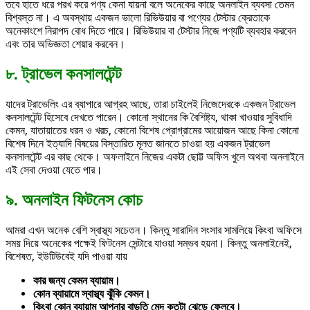
তবে হাতে ধরে পরখ করে পণ্য কেনা যায়না বলে অনেকের কাছে অনলাইন ব্যবসা তেমন
বিশ্বস্ত না। এ অবস্থায় একজন ভালো রিভিউয়ার বা পণ্যের টেস্টার ক্রেতাকে
অনেকাংশে নিরাপদ বোধ দিতে পারে। রিভিউয়ার বা টেস্টার নিজে পণ্যটি ব্যবহার করবেন
এবং তার অভিজ্ঞতা শেয়ার করবেন।
৮. ট্রাভেল কনসালটেন্ট
যাদের ট্রাভেলিং এর ব্যাপারে আগ্রহ আছে, তারা চাইলেই নিজেদেরকে একজন ট্রাভেল
কনসালটেন্ট হিসেবে দেখতে পারেন। কোনো স্থানের কি বৈশিষ্ট্য, থাকা খাওয়ার সুবিধাদি
কেমন, যাতায়াতের ধরন ও খরচ, কোনো বিশেষ প্রোগ্রামের আয়োজন আছে কিনা কোনো
বিশেষ দিনে ইত্যাদি বিষয়ের বিস্তারিত মূলত জানতে চাওয়া হয় একজন ট্রাভেল
কনসালটেন্ট এর কাছ থেকে। অফলাইনে নিজের একটা ছোট্ট অফিস খুলে অথবা অনলাইনে
এই সেবা দেওয়া যেতে পার।
৯. অনলাইন ফিটনেস কোচ
আমরা এখন অনেক বেশি স্বাস্থ্য সচেতন। কিন্তু সারাদিন সংসার সামলিয়ে কিংবা অফিসে
সময় দিয়ে অনেকের পক্ষেই ফিটনেস সেন্টারে যাওয়া সম্ভব হয়না। কিন্তু অনলাইনেই,
বিশেষত, ইউটিউবেই যদি পাওয়া যায়
কার জন্য কেমন ব্যায়াম।
কোন ব্যায়ামে স্বাস্থ্য ঝুঁকি কেমন।
কিংবা কোন ব্যায়াম আপনার বাড়তি মেদ কতটা ঝেড়ে ফেলবে।