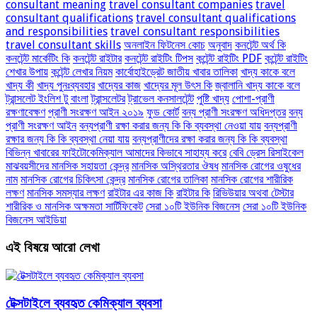
consultant meaning
travel consultant companies
travel
consultant qualifications
travel consultant qualifications
and responsibilities
travel consultant responsibilities
travel consultant skills
অনলাইন ফিটনেস কোচ
অনুবাদ
কনটেন্ট অর্থ কি
কনটেন্ট মার্কেটিং কি
কনটেন্ট রাইটার
কনটেন্ট রাইটিং টিপস
কন্টেন্ট রাইটিং PDF
কন্টেন্ট রাইটিং
শেখার উপায়
কন্টেন্ট লেখার নিয়ম
কার্বোহাইড্রেট জাতীয় খাবার তালিকা
খাদ্য কাকে বলে
খাদ্য কী
খাদ্য পুনঃব্যবহার
খাদ্যের কাজ
খাদ্যের মূল উৎস কি
জ্বালানি খাদ্য কাকে বলে
ট্রান্সলেট ইংলিশ টু বাংলা
ট্রান্সলেটর
ট্রাভেল কনসালটেন্ট
পুষ্টি খাদ্য
পোশা-প্রাণী
রক্ষণাবেক্ষণ
প্রাণী সংরক্ষণ আইন ২০১৯
ফুড কোর্ট
বন্য প্রাণী সংরক্ষণ অধিদপ্তর
বন্য
প্রাণী সংরক্ষণ আইন
বন্যপ্রাণী রক্ষা করার জন্য কি কি ব্যবস্থা নেওয়া যায়
বন্যপ্রাণী
রক্ষার জন্য কি কি ব্যবস্থা নেয়া যায়
বন্যপ্রাণীদের রক্ষা করার জন্য কি কি ব্যবস্থা
বিভিন্ন খাবারের ফাইটোকেমিক্যাল আমাদের কিভাবে সাহায্য করে
বেবি ড্রেস রিসাইকেল
মাঝবয়সীদের মানসিক সহায়তা কেন্দ্র
মানসিক অস্থিরতার ঔষধ
মানসিক রোগের ওষুধের
নাম
মানসিক রোগের চিকিৎসা কেন্দ্র
মানসিক রোগের তালিকা
মানসিক রোগের শারীরিক
লক্ষণ
মানসিক সমস্যার লক্ষণ
রাইটার এর কাজ কি
রাইটার কি
রিভিউয়ার অথবা টেস্টার
শারীরিক ও মানসিক অক্ষমতা সার্টিফিকেট
সেরা ১০টি ইউনিক বিজনেস
সেরা ১০টি ইউনিক
বিজনেস আইডিয়া
এই বিষয়ে আরো লেখা
টেক্সটাইলে ব্যবহৃত কেমিক্যাল ব্যবসা