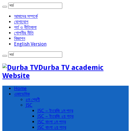
আমাদের সম্পর্কে
যোগাযোগ
শর্ত ও নীতিমালা
গোপনীয় নীতি
বিজ্ঞাপন
English Version
Durba TV academic
Website
Home
একাডেমিক
৫ম শ্রেণী
JSC
JSC – ইংরেজি ১ম পত্র
JSC – ইংরেজি ২য় পত্র
JSC বাংলা ১ম পত্র
JSC বাংলা ২য় পত্র