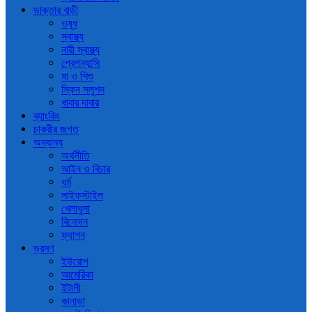
ডাক্তার বাড়ী
ওষুধ
স্বাস্থ্য
নারী স্বাস্থ্য
প্রেগন্যান্সি
মা ও শিশু
স্কিন সলুশন
খাবার দাবার
ব্যাংকিং
চাকরীর জগত
অন্যান্য
অর্থনীতি
আইন ও বিচার
ধর্ম
লাইফস্টাইল
খেলাধুলা
বিনোদন
ফ্যাশন
ভ্রমণ
ইউরোপ
আমেরিকা
ইটালী
কানাডা