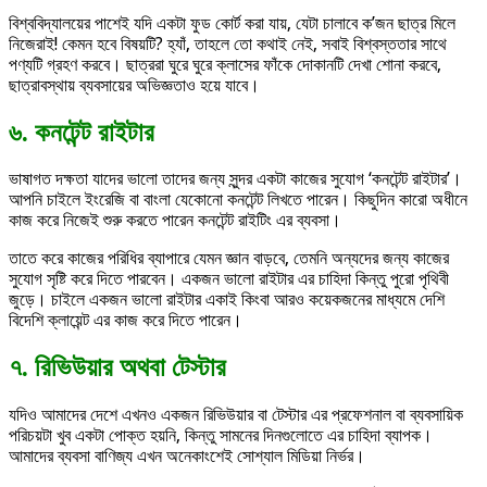
বিশ্ববিদ্যালয়ের পাশেই যদি একটা ফুড কোর্ট করা যায়, যেটা চালাবে ক’জন ছাত্র মিলে
নিজেরাই! কেমন হবে বিষয়টি? হ্যাঁ, তাহলে তো কথাই নেই, সবাই বিশ্বস্ততার সাথে
পণ্যটি গ্রহণ করবে। ছাত্ররা ঘুরে ঘুরে ক্লাসের ফাঁকে দোকানটি দেখা শোনা করবে,
ছাত্রাবস্থায় ব্যবসায়ের অভিজ্ঞতাও হয়ে যাবে।
৬. কনটেন্ট রাইটার
ভাষাগত দক্ষতা যাদের ভালো তাদের জন্য সুন্দর একটা কাজের সুযোগ ‘কনটেন্ট রাইটার’।
আপনি চাইলে ইংরেজি বা বাংলা যেকোনো কনটেন্ট লিখতে পারেন। কিছুদিন কারো অধীনে
কাজ করে নিজেই শুরু করতে পারেন কনটেন্ট রাইটিং এর ব্যবসা।
তাতে করে কাজের পরিধির ব্যাপারে যেমন জ্ঞান বাড়বে, তেমনি অন্যদের জন্য কাজের
সুযোগ সৃষ্টি করে দিতে পারবেন। একজন ভালো রাইটার এর চাহিদা কিন্তু পুরো পৃথিবী
জুড়ে। চাইলে একজন ভালো রাইটার একাই কিংবা আরও কয়েকজনের মাধ্যমে দেশি
বিদেশি ক্লায়েন্ট এর কাজ করে দিতে পারেন।
৭. রিভিউয়ার অথবা টেস্টার
যদিও আমাদের দেশে এখনও একজন রিভিউয়ার বা টেস্টার এর প্রফেশনাল বা ব্যবসায়িক
পরিচয়টা খুব একটা পোক্ত হয়নি, কিন্তু সামনের দিনগুলোতে এর চাহিদা ব্যাপক।
আমাদের ব্যবসা বাণিজ্য এখন অনেকাংশেই সোশ্যাল মিডিয়া নির্ভর।