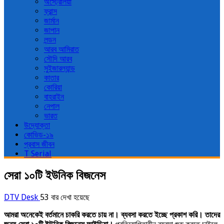
অস্ট্রেলিয়া
ফ্রান্স
জার্মান
জাপান
লন্ডন
আরব আমিরাত
সৌদি আরব
সুইজারল্যান্ড
কাতার
কোরিয়া
বাহরাইন
নেপাল
ভারত
উদ্যোক্তা
কোভিড-১৯
প্রবাস জীবন
T Serial
সেরা ১০টি ইউনিক বিজনেস
DTV Desk
53 বার দেখা হয়েছে
আমরা অনেকেই বর্তমানে চাকরি করতে চায় না। ব্যবসা করতে ইচ্ছে প্রকাশ করি। তাদের