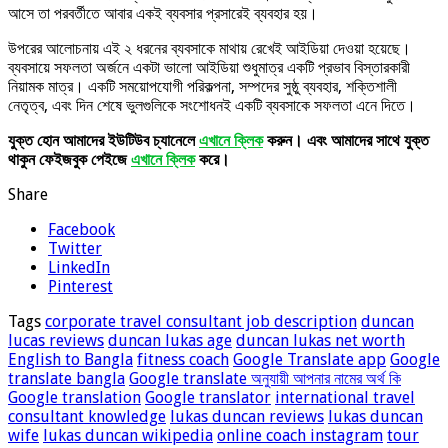
আসে তা পরবর্তীতে আবার একই ব্যবসার প্রসারেই ব্যবহার হয়।
উপরের আলোচনায় এই ২ ধরনের ব্যবসাকে মাথায় রেখেই আইডিয়া দেওয়া হয়েছে।
ব্যবসায়ে সফলতা অর্জনে একটা ভালো আইডিয়া শুধুমাত্র একটি প্রভাব বিস্তারকারী
নিয়ামক মাত্র। একটি সময়োপযোগী পরিকল্পনা, সম্পদের সুষ্ঠু ব্যবহার, শক্তিশালী
নেতৃত্ব, এবং দিন শেষে ভুলগুলিকে সংশোধনই একটি ব্যবসাকে সফলতা এনে দিতে।
যুক্ত হোন আমাদের ইউটিউব চ্যানেলে
এখানে ক্লিক
করুন। এবং আমাদের সাথে যুক্ত
থাকুন ফেইজবুক পেইজে
এখানে ক্লিক
করে।
Share
Facebook
Twitter
LinkedIn
Pinterest
Tags
corporate travel consultant job description
duncan
lucas reviews
duncan lukas age
duncan lukas net worth
English to Bangla
fitness coach
Google Translate app
Google
translate bangla
Google translate অনুযায়ী আপনার নামের অর্থ কি
Google translation
Google translator
international travel
consultant knowledge
lukas duncan reviews
lukas duncan
wife
lukas duncan wikipedia
online coach instagram
tour