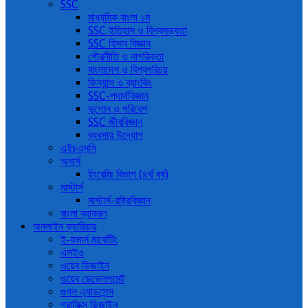
SSC
মাধ্যমিক বাংলা ১ম
SSC ইতিহাস ও বিশ্বসভ্যতা
SSC হিসাব বিজ্ঞান
পৌরনীতি ও নাগরিকতা
বাংলাদেশ ও বিশ্বপরিচয়
ফিন্যান্স ও ব্যাংকিং
SSC-পদার্থবিজ্ঞান
ভূগোল ও পরিবেশ
SSC জীববিজ্ঞান
ব্যবসায় উদ্যোগ
এইচএসসি
অনার্স
ইংরেজি বিভাগ (৪র্থ বর্ষ)
মাস্টার্স
মাস্টার্স-রাষ্ট্রবিজ্ঞান
বাংলা ব্যাকরণ
অনলাইন ক্যারিয়ার
ই-কমার্স মার্কেটিং
এসইও
ওয়েব ডিজাইন
ওয়েব ডেভেলপমেন্ট
গুগল এ্যাডসেন্স
গ্রাফিক্স ডিজাইন