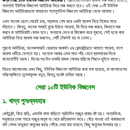
জন্য সেরা ১০টি ইউনিক বিজনেস আইডিয়া।
প্রতিযোগিতাহীন ব্যবসা শুরু করতে চাইলে,
অবশ্যই ইউনিক বিজনেস আইডিয়া দিয়ে শুরু করতে হবে। এই সেরা ১০টি ইউনিক
বিজনেস আইডিয়াগুলো সাধারণত গতানুগতিক বিজনেস আইডিয়া থেকে আলাদা।
এখন অনেক ছেলে মেয়েই চায়, পড়াশুনা শেষ করে একটা ব্যবসা নিয়ে নিজের পায়ে
দাঁড়াতে। কিন্তু, অনেক সময়ই বুঝে উঠতে পারেনা, কি দিয়ে শুরু করবে, কিভাবে শুরু
করবে বা আইডিয়াটা কেমন হবে। অন্যকে দেখে বা জিজ্ঞেস করে পুরনো, সেই ছকে বাধা
আইডিয়া নিয়ে ব্যবসা শুরু করলেও, সেটি টেকসই হয় না তেমন।
পুরনো আইডিয়া, অনেকসময়ই ক্রেতার আকর্ষণ এর কেন্দ্রবিন্দুতে আসতে পারেনা, ফলে
ব্যবসা গুটিয়ে ফেলতে হয়। অনেকে আবার এসব সাত-পাঁচ ভেবে ব্যবসায়ের দিকে
মনোযোগীই হয়না। দিনের পর দিন চাকরি নামক সোনার হরিণের পিছনে ছুটতে থাকে।
নিচের আলোচনায় এমন কিছু, ইউনিক বিজনেস আইডিয়া কথা বলা হয়েছে, যা বাংলাদেশের
পরিপ্রেক্ষিতে তুলনামূলক নতুন, কিন্তু যথেষ্ট চাহিদা আছে।
সেরা ১০টি ইউনিক বিজনেস
১. খাদ্য পুনঃব্যবহার
রেস্টুরেন্ট, বিয়ে বাড়ি, এমনকি বাসা বাড়িতে প্রতিদিন প্রচুর খাবার নষ্ট হয়। অন্যদিকে,
শুধুমাত্র ঢাকা শহরে প্রচুর মানুষ না খেয়ে রাত্রিযাপন করে। বেঁচে যাওয়া এই খাবারগুলো
যদি সেসব অভুক্ত মানুষের কাছে পৌঁছে দেয়া যায় তাহলে, কিছু মানুষের উপকার হয়।