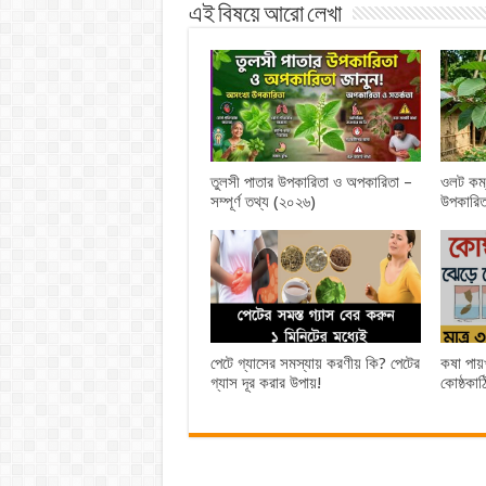
এই বিষয়ে আরো লেখা
তুলসী পাতার উপকারিতা ও অপকারিতা –
ওলট কম্
সম্পূর্ণ তথ্য (২০২৬)
উপকারিত
পেটে গ্যাসের সমস্যায় করণীয় কি? পেটের
কষা পায়
গ্যাস দূর করার উপায়!
কোষ্ঠকাঠ