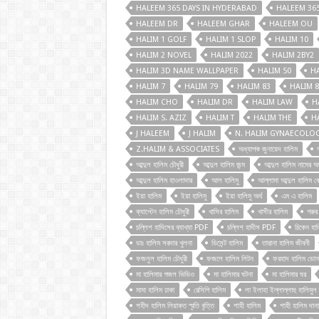
HALEEM 365 DAYS IN HYDERABAD
HALEEM 36
HALEEM DR
HALEEM GHAR
HALEEM OU
HALIM 1 GOLF
HALIM 1 SLOP
HALIM 10
HALIM 2 NOVEL
HALIM 2022
HALIM 2BY2
HALIM 3D NAME WALLPAPER
HALIM 50
H
HALIM 7
HALIM 79
HALIM 83
HALIM 8
HALIM CHO
HALIM DR
HALIM LAW
H
HALIM S. AZIZ
HALIM T
HALIM THE
H
J HALEEM
J HALIM
N. HALIM GYNAECOLO
Z.HALIM & ASSOCIATES
অধ্যাপক জুনায়েদ হালিম
আব্দুল হালিম চৌধুরী
আব্দুল হালিম জন্ম
আব্দুল হালিম নামের অর
আব্দুল হালিম হাওলাদার
আল হালিমু
আল্লামা আব্দুল হালিম বো
ইয়া হালিম
ইয়া হালিমু
ইয়া হালিমু অর্থ
এম এ হালিম
ক্যাপ্টেন হালিম চৌধুরী
খাসির হালিম
খাসীর হালিম
গরুর
চল্লিশ হাদিসের ব্যাখ্যা PDF
চল্লিশ হাদীস PDF
চিকেন হাল
ডাঃ হালিম সরদার খুলনা
ডিসেন্ট হালিম
তারানা হালিম জীবনী
ফজলুল হালিম চৌধুরী
ফজলে হালিম লিটন
ফরহাদ হালিম ডোন
মা হালিমার গজল ভিডিও
মা হালিমার ঘটনা
মা হালিমার ঘর
মামা হালিম ঢাকা
রেসিপি হালিম
লা ইলাহা ইল্লাল্লাহু হালিমুল
শহীদ হালিম লিয়াকত স্মৃতি বৃত্তি
শাহী হালিম
শাহী হালিম দান