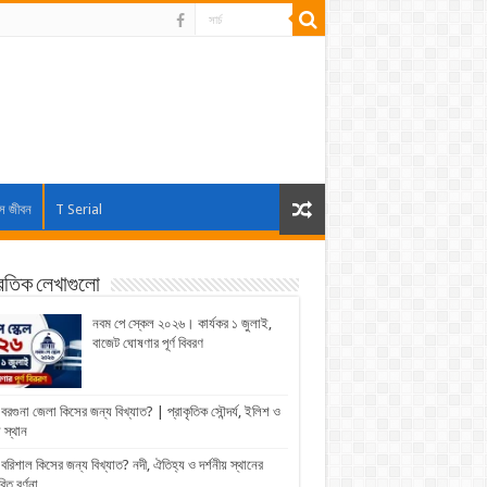
াস জীবন
T Serial
্রতিক লেখাগুলো
নবম পে স্কেল ২০২৬। কার্যকর ১ জুলাই,
বাজেট ঘোষণার পূর্ণ বিবরণ
বরগুনা জেলা কিসের জন্য বিখ্যাত? | প্রাকৃতিক সৌন্দর্য, ইলিশ ও
় স্থান
বরিশাল কিসের জন্য বিখ্যাত? নদী, ঐতিহ্য ও দর্শনীয় স্থানের
রিত বর্ণনা