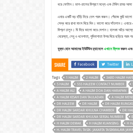
ধরে ফোটান। ডাল-চালের মিশ্রণে মধ্যে এক টেবিল চামচ আদা রসু
এবার একটি বড় হাঁড়ি নিয়ে তেল গরম করুন। পেঁয়াজ কুচি ভালো 
সেদ্ধ করে রাখা মাংস দিয়ে দিন। ভালো করে সাঁতলান। এবারে
মিশ্রণ ঢালুন। ঘি দিয়ে ভালো করে মেশান। হালকা আঁচে আস্ত
বেরেস্তা, লেবু ও ধনেপাতা, পুদিনাপাতা উপর দিয়ে ছড়িয়ে গরম
যুক্ত হোন আমাদের ইউটিউব চ্যানেলে
এখানে ক্লিক
করুন এবং 
Facebook
Twitter
L
Share
Tags
1 HALIM
2 HALIM
3ABD HALIM HAF
5 HALIM
555 HALEEM CONTACT NUMBER
A HALIM ALI
A HALIM DOA DAN HARAPAN
A HALIM KISAH DAN TAULADAN
A HALIM MEN
DR HALEEM
DR HALIM
DR HALIM RUNGK
DR HALIM SARDAR KHULNA CHAMBER
DR HA
DR HALIM SARDAR KHULNA SERIAL NUMBER
H HALIM DEMAK
H HALIM KUANSING
H H
H. HALIM TRAVEL TASIK- JAKARTA TASIKMALAYA JAW