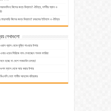
ময়মনসিংহ কিসের জন্য বিখ্যাত? ঐতিহ্য, দর্শনীয় স্থান ও
তি
পোড়াবাড়ি কিসের জন্য বিখ্যাত? চমচমের ইতিহাস ও ঐতিহ্য
িয় লেখাগুলো
ওরাল থ্রাস থেকে মুক্তি পাওয়ার উপায়
এবার ওয়েব সিরিজে নাম লেখাচ্ছেন শবনম ফারিয়া
মনে হচ্ছে না দেশে লকডাউন চলছে!
গুগল ম্যাপ থেকে আয় করার উপায়
বিএনপি নেতা শামীম আহমেদ বহিষ্কার