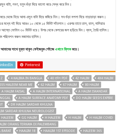
ন বাটা, লবণ, হলুদ গুঁড়া দিয়ে ভালো করে সেদ্ধ করে নিন।
করে ভেজে নিয়ে আদা-রসুন বাটা দিয়ে কষিয়ে নিন। সব গুঁড়া মশলা দিয়ে নাড়াচাড়া করুন।
 এর মধ্যে দই দিয়ে আরও ১০ থেকে ১৫ মিনিট সাঁতলান। এরপর তাতে চাল, ডাল, দালিয়ার
ে আস্তে ফোটান ৩০ মিনিট ধরে। উপর থেকে কেশরের জল ছড়িয়ে দিন। ব্যস, তৈরি হালিম।
 গরম পরিবেশন করুন মজাদার হালিম।
আমাদের সাথে যুক্ত থাকুন ফেইজবুক পেইজে
এখানে ক্লিক
করে।
inkedIn
Pinterest
EZ
4 KALIMA IN BANGLA
40 হাদিস PDF
42 HALIM
4X4 HALIM
555 HALEEM NEAR ME
62 HALIM
67 HALIM
80 HALIM
A HALIM FAISAL
A HALIM INTERNATIONAL
A HALIM ISKANDAR
INGGAL
A HALIM SURFACE ANATOMY PDF
DO HALIM SEEDS EXPIRE
UT
DR HALIM SARDAR KHULNA
LIM SARDAR KHULNA NEUROLOGIST
E HALEEM
GG HALIM
H HALEEM
H HALIM
H HALIM COVID
ALIM ORANG TERKAYA DI PALEMBANG
A BARAT
HAALIM 18
HAALIM 1ST EPISODE
HALEEM 365