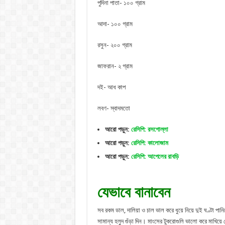
পুদিনা পাতা- ১০০ গ্রাম
আদা- ১০০ গ্রাম
রসুন- ২০০ গ্রাম
জাফরান- ২ গ্রাম
দই- আধ কাপ
লবণ- স্বাদমতো
আরো পড়ুন:
রেসিপি: রসগোল্লা
আরো পড়ুন:
রেসিপি: কালোজাম
আরো পড়ুন:
রেসিপি: আপেলের রাবড়ি
যেভাবে বানাবেন
সব রকম ডাল, দালিয়া ও চাল ভাল করে ধুয়ে নিয়ে দুই ঘণ্টা পানিত
সামান্য হলুদ গুঁড়া দিন। মাংসের টুকরোগুলি ভালো করে মাখিয়ে