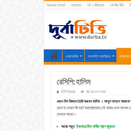
আমাদের সম্পর্কে
যোগাযোগ
শর্ত ও নীতিমালা
গোপনীয় নীতি
ব
একাডেমিক
অনলাইন ক্যারিয়ার
ডাক্তার ব
রেসিপি: হালিম
DTV Desk
42 বার দেখা হয়েছে
জেনে নিন কিভাবে তৈরি করবেন হালিম । আসুন তাহলে আজকে 
চেখে না দেখলে কি হয়? মধ্যপ্রাচ্যের এই খাবার এখন অনেক দে
ফেলতে পারেন।
আরো পড়ুন:
ইফতারে তিন পানীয় প্রাণ জুড়াবে