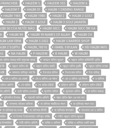
5 FRANCHISE
HALEEM 5
HALEEM 555
HALEEM 6
HALEEM T
HALIM 01
HALIM 1 DRIVING RANGE
HALIM 1965
HALIM 1980
HALIM 2
HALIM 2 GOLF
HALIM 3
HALIM 3 GOLF
HALIM 3 GOLF JAKARTA
ALIM 50 CỦA NƯỚC NÀO
HALIM 50CC
HALIM 50CC TAY GA
8
HALIM 89
HALIM 99 NAMES OF ALLAH
HALIM CH
ALIM LAW FIRM
HALIM S 2022
HALIM S BARBER SHOP
ALIM Z EGIPTU
HALIM_78310
HAMIL 9 BULAN
HD HALIM YAFU
OG
NA HALIM
P HALEEM
R HALIM
W HALIM
আঃ হালিম ভায়ের দামি কবুতরের খামার
আবদুল হালিম জুয়েল
আব্দুল হালিম কমিউনিটি সেন্টার
্থ কি
আব্দুল হালিম বই
আব্দুল হালিম বয়াতি
আব্দুল হালিম বুখারী
আব্দুল হালিম লেখক
খারী
আল্লাহ হালিমুন অর্থ কি
ইফতারে হালিম
ইফতেখার হালিম
ইয়া হাকিমু
এম এ হালিম এর ওয়াজ
এম এ হালিম এর গজল
এম এ হালিম এর মিলাদ
ও হালিমা
 হালিম রেসিপি
গো হাকিম
গো হাকিম PDF
চল্লিশ হাদিস
চল্লিশ হাদিস PDF
িম রেসিপি
ছোট হালিম দেওয়ান
জুনাইদ হালিম
জুনায়েদ হালিম
ডা হালিম সরদার
ধূলিমলিন উপহার
প্যাকেট হালিম রেসিপি
প্রান হালিম মিক্স এর দাম কত
ার
ফাল্লাহু খাইরুন হাফিজা
মা হালিমা পারভীনের গজল
মা হালিমার গজল দাও
মা হালিমার ঘর দেখব
মা হালিমার জীবনী
মা হালিমার বাসস্থান
মাওলানা এম এ হালিম
 কারিম
লা ইলাহা ইল্লাল্লাহুল হালিমুল কারিম
শহীদ আব্দুল হালিম জুয়েল
ার উপকারিতা
শাহী হালিম রেসিপি
হাবিবা ও হালিমা
হাবিবা ও হালিমা একটি কাজ