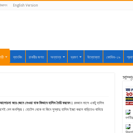
িজ্ঞাপন
English Version
াড়ী
ব্যাংকিং
চাকরীর জগত
অন্যান্য
ভ্রমণ
উদ্যোক্তা
কোভিড-১৯
প্রব
সাম্প
আলোচনা করে জেনে নেওয়া যাক কিভাবে হালিম তৈরি করবেন।
রমজান মাসে একটু হালিম
শেই বেশ জনপ্রিয়। হোটেল থেকে না কিনে সুস্বাদু হালিম ইচ্ছা করলে বাড়িতেও বানিয়ে
দর্শনীয
বিস্তা