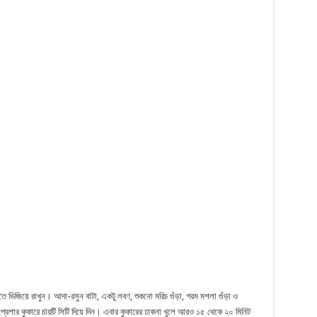
ে ভিজিয়ে রাখুন। আদা-রসুন বাটা, একটু লবণ, শুকনো মরিচ গুঁড়া, গরম মশলা গুঁড়া ও
 প্রেশার কুকারে চারটি সিটি দিয়ে দিন। এবার কুকারের ঢাকনা খুলে আরও ১৫ থেকে ২০ মিনিট