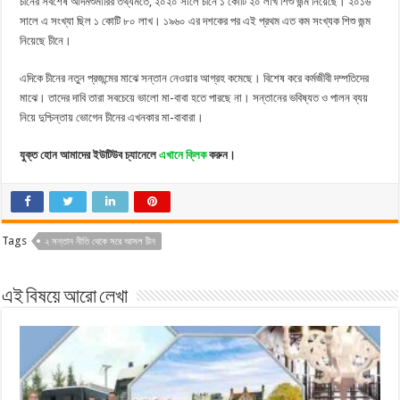
চীনের সবশেষ আদমশুমারির তথ্যমতে, ২০২০ সালে চীনে ১ কোটি ২০ লাখ শিশু জন্ম নিয়েছে। ২০১৬
সালে এ সংখ্যা ছিল ১ কোটি ৮০ লাখ। ১৯৬০ এর দশকের পর এই প্রথম এত কম সংখ্যক শিশু জন্ম
নিয়েছে চীনে।
এদিকে চীনের নতুন প্রজন্মের মাঝে সন্তান নেওয়ার আগ্রহ কমেছে। বিশেষ করে কর্মজীবী দম্পতিদের
মাঝে। তাদের দাবি তারা সবচেয়ে ভালো মা-বাবা হতে পারছে না। সন্তানের ভবিষ্যত ও পালন ব্যয়
নিয়ে দুশ্চিন্তায় ভোগেন চীনের এখনকার মা-বাবারা।
যুক্ত হোন আমাদের ইউটিউব চ্যানেলে
এখানে ক্লিক
করুন।
Tags
২ সন্তান নীতি থেকে সরে আসল চীন
এই বিষয়ে আরো লেখা