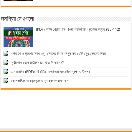
জনপ্রিয় লেখাগুলো
(PDF) অষ্টম শ্রেণি:পড়ে পাওয়া বহুনির্বাচনি প্রশ্নের উত্তর (85-112)
গর্ভধারণ ও ভ্রূণের সময় ওষুধ সেবনের নিয়ম-কানুন সহ ১০টি ওষুধ সেবনের নিয়ম
সূর্যালোক থেকে ভিটামিন ডি পেতে কী করবেন?
এসএসসির (PDF): পৌরনীতি-নাগরিকতা সৃজনশীল প্রশ্ন ও উত্তর
কোষ্ঠকাঠিন্য ও রক্তশূন্যতা দূর করবে ড্রাগন ফল