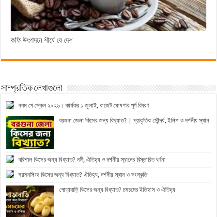
কফি উৎপাদনে শীর্ষে যে দেশ
সাম্প্রতিক লেখাগুলো
নবম পে স্কেল ২০২৬। কার্যকর ১ জুলাই, বাজেট ঘোষণার পূর্ণ বিবরণ
বরগুনা জেলা কিসের জন্য বিখ্যাত? | প্রাকৃতিক সৌন্দর্য, ইলিশ ও দর্শনীয় স্থান
বরিশাল কিসের জন্য বিখ্যাত? নদী, ঐতিহ্য ও দর্শনীয় স্থানের বিস্তারিত বর্ণনা
ময়মনসিংহ কিসের জন্য বিখ্যাত? ঐতিহ্য, দর্শনীয় স্থান ও সংস্কৃতি
পোড়াবাড়ি কিসের জন্য বিখ্যাত? চমচমের ইতিহাস ও ঐতিহ্য