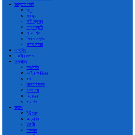
ডাক্তার বাড়ী
ওষুধ
স্বাস্থ্য
নারী স্বাস্থ্য
প্রেগন্যান্সি
মা ও শিশু
স্কিন সলুশন
খাবার দাবার
ব্যাংকিং
চাকরীর জগত
অন্যান্য
অর্থনীতি
আইন ও বিচার
ধর্ম
লাইফস্টাইল
খেলাধুলা
বিনোদন
ফ্যাশন
ভ্রমণ
ইউরোপ
আমেরিকা
ইটালী
কানাডা