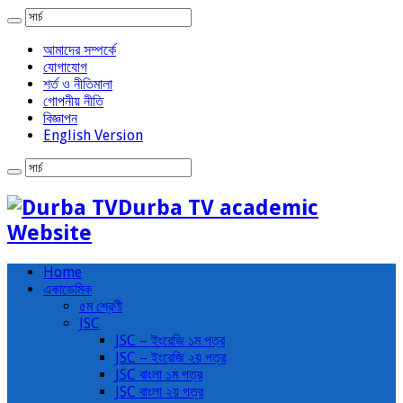
আমাদের সম্পর্কে
যোগাযোগ
শর্ত ও নীতিমালা
গোপনীয় নীতি
বিজ্ঞাপন
English Version
Durba TV academic
Website
Home
একাডেমিক
৫ম শ্রেণী
JSC
JSC – ইংরেজি ১ম পত্র
JSC – ইংরেজি ২য় পত্র
JSC বাংলা ১ম পত্র
JSC বাংলা ২য় পত্র