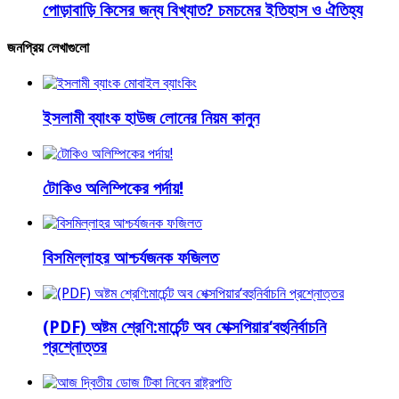
পোড়াবাড়ি কিসের জন্য বিখ্যাত? চমচমের ইতিহাস ও ঐতিহ্য
জনপ্রিয় লেখাগুলো
ইসলামী ব্যাংক হাউজ লোনের নিয়ম কানুন
টোকিও অলিম্পিকের পর্দায়!
বিসমিল্লাহর আশ্চর্যজনক ফজিলত
(PDF) অষ্টম শ্রেণি:মার্চেন্ট অব শেক্সপিয়ার‘বহুনির্বাচনি
প্রশ্নোত্তর