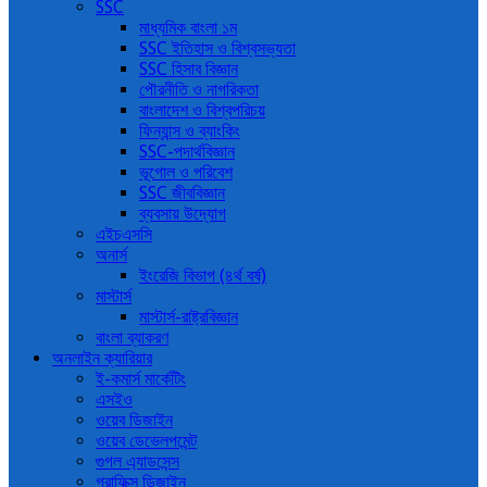
SSC
মাধ্যমিক বাংলা ১ম
SSC ইতিহাস ও বিশ্বসভ্যতা
SSC হিসাব বিজ্ঞান
পৌরনীতি ও নাগরিকতা
বাংলাদেশ ও বিশ্বপরিচয়
ফিন্যান্স ও ব্যাংকিং
SSC-পদার্থবিজ্ঞান
ভূগোল ও পরিবেশ
SSC জীববিজ্ঞান
ব্যবসায় উদ্যোগ
এইচএসসি
অনার্স
ইংরেজি বিভাগ (৪র্থ বর্ষ)
মাস্টার্স
মাস্টার্স-রাষ্ট্রবিজ্ঞান
বাংলা ব্যাকরণ
অনলাইন ক্যারিয়ার
ই-কমার্স মার্কেটিং
এসইও
ওয়েব ডিজাইন
ওয়েব ডেভেলপমেন্ট
গুগল এ্যাডসেন্স
গ্রাফিক্স ডিজাইন