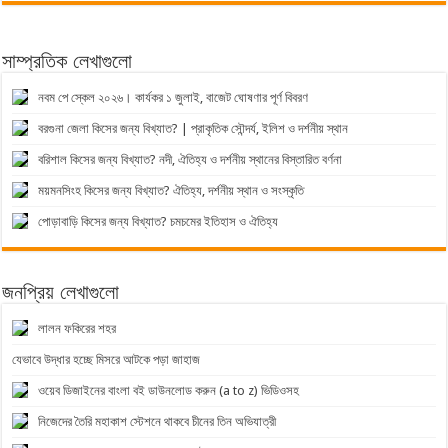
সাম্প্রতিক লেখাগুলো
নবম পে স্কেল ২০২৬। কার্যকর ১ জুলাই, বাজেট ঘোষণার পূর্ণ বিবরণ
বরগুনা জেলা কিসের জন্য বিখ্যাত? | প্রাকৃতিক সৌন্দর্য, ইলিশ ও দর্শনীয় স্থান
বরিশাল কিসের জন্য বিখ্যাত? নদী, ঐতিহ্য ও দর্শনীয় স্থানের বিস্তারিত বর্ণনা
ময়মনসিংহ কিসের জন্য বিখ্যাত? ঐতিহ্য, দর্শনীয় স্থান ও সংস্কৃতি
পোড়াবাড়ি কিসের জন্য বিখ্যাত? চমচমের ইতিহাস ও ঐতিহ্য
জনপ্রিয় লেখাগুলো
লালন ফকিরের শহর
যেভাবে উদ্ধার হচ্ছে মিসরে আটকে পড়া জাহাজ
ওয়েব ডিজাইনের বাংলা বই ডাউনলোড করুন (a to z) ভিডিওসহ
নিজেদের তৈরি মহাকাশ স্টেশনে থাকবে চীনের তিন অভিযাত্রী