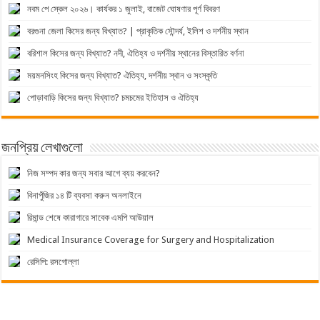
নবম পে স্কেল ২০২৬। কার্যকর ১ জুলাই, বাজেট ঘোষণার পূর্ণ বিবরণ
বরগুনা জেলা কিসের জন্য বিখ্যাত? | প্রাকৃতিক সৌন্দর্য, ইলিশ ও দর্শনীয় স্থান
বরিশাল কিসের জন্য বিখ্যাত? নদী, ঐতিহ্য ও দর্শনীয় স্থানের বিস্তারিত বর্ণনা
ময়মনসিংহ কিসের জন্য বিখ্যাত? ঐতিহ্য, দর্শনীয় স্থান ও সংস্কৃতি
পোড়াবাড়ি কিসের জন্য বিখ্যাত? চমচমের ইতিহাস ও ঐতিহ্য
জনপ্রিয় লেখাগুলো
নিজ সম্পদ কার জন্য সবার আগে ব্যয় করবেন?
বিনাপুঁজির ১৪ টি ব্যবসা করুন অনলাইনে
রিমান্ড শেষে কারাগারে সাবেক এমপি আউয়াল
Medical Insurance Coverage for Surgery and Hospitalization
রেসিপি: রসগোল্লা