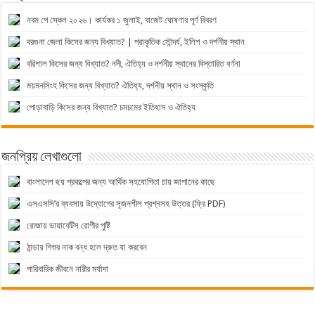
নবম পে স্কেল ২০২৬। কার্যকর ১ জুলাই, বাজেট ঘোষণার পূর্ণ বিবরণ
বরগুনা জেলা কিসের জন্য বিখ্যাত? | প্রাকৃতিক সৌন্দর্য, ইলিশ ও দর্শনীয় স্থান
বরিশাল কিসের জন্য বিখ্যাত? নদী, ঐতিহ্য ও দর্শনীয় স্থানের বিস্তারিত বর্ণনা
ময়মনসিংহ কিসের জন্য বিখ্যাত? ঐতিহ্য, দর্শনীয় স্থান ও সংস্কৃতি
পোড়াবাড়ি কিসের জন্য বিখ্যাত? চমচমের ইতিহাস ও ঐতিহ্য
জনপ্রিয় লেখাগুলো
বাংলাদেশ ছয় প্রকল্পের জন্য আর্থিক সহযোগিতা চায় জাপানের কাছে
এসএসসি’র ব্যবসায় উদ্যোগের সৃজনশীল প্রশ্নসহ উত্তর (ফ্রি PDF)
রোজায় ডায়াবেটিস রোগীর পুষ্টি
ঠান্ডায় শিশুর নাক বন্ধ হলে দ্রুত যা করবেন
পারিবারিক জীবনে নারীর মর্যাদা