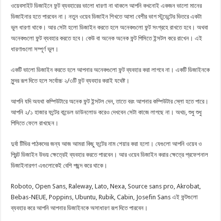
ওয়েবসাইট ডিজাইনে ফন্ট ব্যবহারের ভালো ধারণা না থাকলে আপনি কখনোই একজন ভালো মানের
ডিজাইনার হতে পারবেন না। নতুন ওয়েব ডিজাইন শিখতে আসা বেশীর ভাগ স্টুডেন্টের ভিতরে একটা
ভুল ধারণা থাকে। আর সেটা হলো ডিজাইন করতে হলে অনেকগুলো ফন্ট সংগ্রহে রাখতে হবে। অথবা
অনেকগুলো ফন্ট ব্যবহার করতে হবে। কেউ বা অনেক অনেক ফন্ট পিসিতে ইন্সটল করে রাখেন। এই
ধারণাগুলো সম্পূর্ণ ভুল।
একটি ভালো ডিজাইন করতে হলে আপনার অনেকগুলো ফন্ট ব্যবহার করা লাগবে না। একটি ডিজাইনকে
সুন্দর রূপ দিতে হলে সর্বোচ্চ ২/৩টি ফন্ট ব্যবহার করাই যথেষ্ট।
আপনি যদি অযথা কম্পিউটারে অনেক ফন্ট ইন্সটল দেন, তাতে বরং আপনার কম্পিউটার স্লো হতে পারে।
আপনি ২/১ হাজার ফন্টের বান্ডেল ডাউনলোড করেও দেখবেন সেটা কাজে লাগছে না। অথচ, শুধু শুধু
পিসিতে ফেলে রাখছেন।
দুর্বা টিভির পাঠকদের জন্য আজ আমরা কিছু ফন্টের নাম শেয়ার করা হলো। যেগুলো আপনি ওয়েব ও
প্রিন্ট ডিজাইন উভয় ক্ষেত্রেই ব্যবহার করতে পারবেন। আর ওয়েব ডিজাইন করার ক্ষেত্রে প্রফেশনাল
ডিজাইনারগণ এগুলোকেই বেশি পছন্দ করে থাকে।
Roboto, Open Sans, Raleway, Lato, Nexa, Source sans pro, Akrobat,
Bebas-NEUE, Poppins, Ubuntu, Rubik, Cabin, Josefin Sans এই ফন্টগুলো
ব্যবহার করে আপনি আপনার ডিজাইনকে অসাধারণ রূপ দিতে পারবেন।