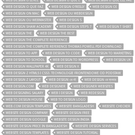
WEB DESIGN O LEVEL
WEB DESIGN O QUE É
WEB DESIGN O QUE ELE FAZ
WEB DESIGN O QUE FAZ
WEB DESIGN O'REILLY
WEB DESIGN OI
WEB DESIGN ON MAC
WEB DESIGN OU WEBDESIGN
WEB DESIGN OU WEBMASTER
WEB DESIGN S
WEB DESIGN SHAW ACADEMY
WEB DESIGN STEPS 7
WEB DESIGN T SHIRT
WEB DESIGN THE
WEB DESIGN THE BEST
WEB DESIGN THE COMPLETE REFERENCE
WEB DESIGN THE COMPLETE REFERENCE THOMAS POWELL PDF DOWNLOAD
WEB DESIGN TO APP
WEB DESIGN TO CODE
WEB DESIGN TO MARKETING
WEB DESIGN TO SCHOOL
WEB DESIGN TO WORDPRESS
WEB DESIGN UK
WEB DESIGN WALLPAPER 4K
WEB DESIGN X
WEB DESIGN Z HTML5 I CSS3. TECHNOLOGIE FRONTENDOWE OD PODSTAW
WEB DESIGN Z LAYOUT
WEB DESIGN এর বই
WEB DESIGN এর ব্যবহার
WEB DESIGN.COM
WEB DESIGNER
WEB DESIGNER WEBSITES
WEB DESIGNING SALARY
WEB I DESIGN
WEB REDESIGN
WEB TO DESIGN HOUSE
WEB TO DESIGN LOGO
WEB.COM DESIGN TEMPLATES
WEBSITE BANGLADESH
WEBSITE CHECKER
WEBSITE DESIGN COMPANY
WEBSITE DESIGN FREE
WEBSITE DESIGN GOOGLE
WEBSITE DESIGN INDIA
WEBSITE DESIGN PRICE IN BANGLADESH
WEBSITE DESIGN SERVICES
WEBSITE DESIGN TEMPLATES
WEBSITE DESIGN TUTORIAL