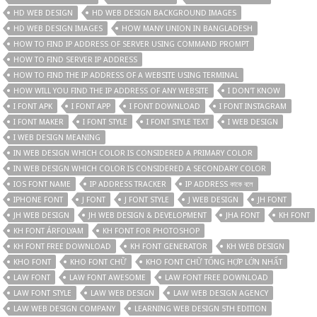
HD WEB DESIGN
HD WEB DESIGN BACKGROUND IMAGES
HD WEB DESIGN IMAGES
HOW MANY UNION IN BANGLADESH
HOW TO FIND IP ADDRESS OF SERVER USING COMMAND PROMPT
HOW TO FIND SERVER IP ADDRESS
HOW TO FIND THE IP ADDRESS OF A WEBSITE USING TERMINAL
HOW WILL YOU FIND THE IP ADDRESS OF ANY WEBSITE
I DON'T KNOW
I FONT APK
I FONT APP
I FONT DOWNLOAD
I FONT INSTAGRAM
I FONT MAKER
I FONT STYLE
I FONT STYLE TEXT
I WEB DESIGN
I WEB DESIGN MEANING
IN WEB DESIGN WHICH COLOR IS CONSIDERED A PRIMARY COLOR
IN WEB DESIGN WHICH COLOR IS CONSIDERED A SECONDARY COLOR
IOS FONT NAME
IP ADDRESS TRACKER
IP ADDRESS কাকে বলে
IPHONE FONT
J FONT
J FONT STYLE
J WEB DESIGN
JH FONT
JH WEB DESIGN
JH WEB DESIGN & DEVELOPMENT
JHA FONT
KH FONT
KH FONT ÁRFOLYAM
KH FONT FOR PHOTOSHOP
KH FONT FREE DOWNLOAD
KH FONT GENERATOR
KH WEB DESIGN
KHO FONT
KHO FONT CHỮ
KHO FONT CHỮ TỔNG HỢP LỚN NHẤT
LAW FONT
LAW FONT AWESOME
LAW FONT FREE DOWNLOAD
LAW FONT STYLE
LAW WEB DESIGN
LAW WEB DESIGN AGENCY
LAW WEB DESIGN COMPANY
LEARNING WEB DESIGN 5TH EDITION