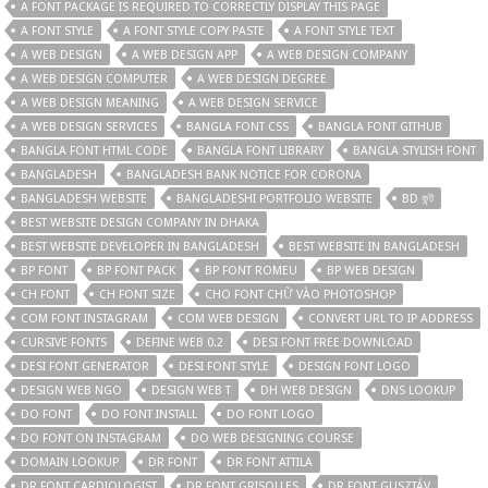
A FONT PACKAGE IS REQUIRED TO CORRECTLY DISPLAY THIS PAGE
A FONT STYLE
A FONT STYLE COPY PASTE
A FONT STYLE TEXT
A WEB DESIGN
A WEB DESIGN APP
A WEB DESIGN COMPANY
A WEB DESIGN COMPUTER
A WEB DESIGN DEGREE
A WEB DESIGN MEANING
A WEB DESIGN SERVICE
A WEB DESIGN SERVICES
BANGLA FONT CSS
BANGLA FONT GITHUB
BANGLA FONT HTML CODE
BANGLA FONT LIBRARY
BANGLA STYLISH FONT
BANGLADESH
BANGLADESH BANK NOTICE FOR CORONA
BANGLADESH WEBSITE
BANGLADESHI PORTFOLIO WEBSITE
BD ফন্ট
BEST WEBSITE DESIGN COMPANY IN DHAKA
BEST WEBSITE DEVELOPER IN BANGLADESH
BEST WEBSITE IN BANGLADESH
BP FONT
BP FONT PACK
BP FONT ROMEU
BP WEB DESIGN
CH FONT
CH FONT SIZE
CHO FONT CHỮ VÀO PHOTOSHOP
COM FONT INSTAGRAM
COM WEB DESIGN
CONVERT URL TO IP ADDRESS
CURSIVE FONTS
DEFINE WEB 0.2
DESI FONT FREE DOWNLOAD
DESI FONT GENERATOR
DESI FONT STYLE
DESIGN FONT LOGO
DESIGN WEB NGO
DESIGN WEB T
DH WEB DESIGN
DNS LOOKUP
DO FONT
DO FONT INSTALL
DO FONT LOGO
DO FONT ON INSTAGRAM
DO WEB DESIGNING COURSE
DOMAIN LOOKUP
DR FONT
DR FONT ATTILA
DR FONT CARDIOLOGIST
DR FONT GRISOLLES
DR FONT GUSZTÁV