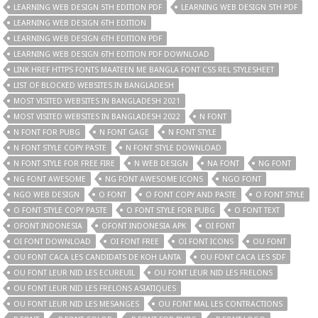
LEARNING WEB DESIGN 5TH EDITION PDF
LEARNING WEB DESIGN 5TH PDF
LEARNING WEB DESIGN 6TH EDITION
LEARNING WEB DESIGN 6TH EDITION PDF
LEARNING WEB DESIGN 6TH EDITION PDF DOWNLOAD
LINK HREF HTTPS FONTS MAATEEN ME BANGLA FONT CSS REL STYLESHEET
LIST OF BLOCKED WEBSITES IN BANGLADESH
MOST VISITED WEBSITES IN BANGLADESH 2021
MOST VISITED WEBSITES IN BANGLADESH 2022
N FONT
N FONT FOR PUBG
N FONT GAGE
N FONT STYLE
N FONT STYLE COPY PASTE
N FONT STYLE DOWNLOAD
N FONT STYLE FOR FREE FIRE
N WEB DESIGN
NA FONT
NG FONT
NG FONT AWESOME
NG FONT AWESOME ICONS
NGO FONT
NGO WEB DESIGN
O FONT
O FONT COPY AND PASTE
O FONT STYLE
O FONT STYLE COPY PASTE
O FONT STYLE FOR PUBG
O FONT TEXT
OFONT INDONESIA
OFONT INDONESIA APK
OI FONT
OI FONT DOWNLOAD
OI FONT FREE
OI FONT ICONS
OU FONT
OU FONT CACA LES CANDIDATS DE KOH LANTA
OU FONT CACA LES SDF
OU FONT LEUR NID LES ECUREUIL
OU FONT LEUR NID LES FRELONS
OU FONT LEUR NID LES FRELONS ASIATIQUES
OU FONT LEUR NID LES MESANGES
OU FONT MAL LES CONTRACTIONS