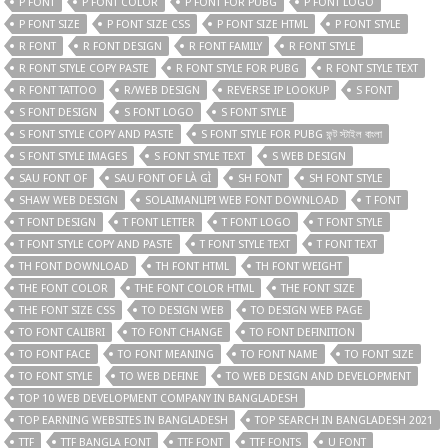
P FONT
P FONT COLOR
P FONT FOR PUBG
P FONT LOGO
P FONT SIZE
P FONT SIZE CSS
P FONT SIZE HTML
P FONT STYLE
R FONT
R FONT DESIGN
R FONT FAMILY
R FONT STYLE
R FONT STYLE COPY PASTE
R FONT STYLE FOR PUBG
R FONT STYLE TEXT
R FONT TATTOO
R/WEB DESIGN
REVERSE IP LOOKUP
S FONT
S FONT DESIGN
S FONT LOGO
S FONT STYLE
S FONT STYLE COPY AND PASTE
S FONT STYLE FOR PUBG ফন্ট স্টাইল বাংলা
S FONT STYLE IMAGES
S FONT STYLE TEXT
S WEB DESIGN
SAU FONT OF
SAU FONT OF LÀ GÌ
SH FONT
SH FONT STYLE
SHAW WEB DESIGN
SOLAIMANLIPI WEB FONT DOWNLOAD
T FONT
T FONT DESIGN
T FONT LETTER
T FONT LOGO
T FONT STYLE
T FONT STYLE COPY AND PASTE
T FONT STYLE TEXT
T FONT TEXT
TH FONT DOWNLOAD
TH FONT HTML
TH FONT WEIGHT
THE FONT COLOR
THE FONT COLOR HTML
THE FONT SIZE
THE FONT SIZE CSS
TO DESIGN WEB
TO DESIGN WEB PAGE
TO FONT CALIBRI
TO FONT CHANGE
TO FONT DEFINITION
TO FONT FACE
TO FONT MEANING
TO FONT NAME
TO FONT SIZE
TO FONT STYLE
TO WEB DEFINE
TO WEB DESIGN AND DEVELOPMENT
TOP 10 WEB DEVELOPMENT COMPANY IN BANGLADESH
TOP EARNING WEBSITES IN BANGLADESH
TOP SEARCH IN BANGLADESH 2021
TTF
TTF BANGLA FONT
TTF FONT
TTF FONTS
U FONT