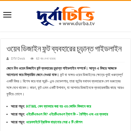
ওয়েব ডিজাইন ফন্ট ব্যবহারের চূড়ান্ত গাইডলাইন
DTV Desk
63 বার দেখা হয়েছে
জেনে নিন ওয়েব ডিজাইন ফন্ট ব্যবহারের চূড়ান্ত গাইডলাইন সম্পর্কে। আসুন এ বিষয়ে আজকে
আলোচনা করে বিস্তারিত জেনে নেওয়া যাক।
ফন্ট বা অক্ষর ওয়েব ডিজাইনের ক্ষেত্রে খুবই গুরুত্বপূর্ণ
একটি বিষয়। বিশেষ করে যারা ফ্রন্ট- এন্ড ডেভেলপার, তারা ফন্টের যথাযথ ব্যবহারকে বেশ গুরুত্বের
সঙ্গে দেখে থাকেন। কারণ, ফন্ট এমন একটি উপাদান, যা আপনার ডিজাইনকে ব্যবহারকারীর কাছে আরও
ফুটিয়ে তোলে।
আরো পড়ুন:
HTML কেন ব্যাবহার করা হয় এর কোডিং কিভাবে করে
আরো পড়ুন:
এইচটিএমএল কি? এইচটিএমএল ট্যাগ কি – বৈশিষ্ট্য এবং এর ব্যবহার
আরো পড়ুন:
ওয়েবসাইটে ট্রাফিক বাড়ানোর সেরা ৫ টি কৌশল