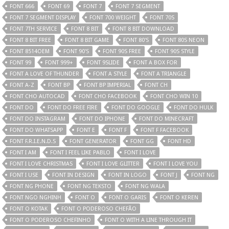
FONT 666
FONT 69
FONT 7
FONT 7 SEGMENT
FONT 7 SEGMENT DISPLAY
FONT 700 WEIGHT
FONT 70S
FONT 7TH SERVICE
FONT 8 BIT
FONT 8 BIT DOWNLOAD
FONT 8 BIT FREE
FONT 8 BIT GAME
FONT 80'S
FONT 80S NEON
FONT 8514OEM
FONT 90'S
FONT 90S FREE
FONT 90S STYLE
FONT 99
FONT 999+
FONT 9SLIDE
FONT A BOX FOR
FONT A LOVE OF THUNDER
FONT A STYLE
FONT A TRIANGLE
FONT A-Z
FONT BP
FONT BP IMPERIAL
FONT CH
FONT CHO AUTOCAD
FONT CHO FACEBOOK
FONT CHO WIN 10
FONT DO
FONT DO FREE FIRE
FONT DO GOOGLE
FONT DO HULK
FONT DO INSTAGRAM
FONT DO IPHONE
FONT DO MINECRAFT
FONT DO WHATSAPP
FONT E
FONT F
FONT F FACEBOOK
FONT F.R.I.E.N.D.S
FONT GENERATOR
FONT GG
FONT HD
FONT I AM
FONT I FEEL LIKE PABLO
FONT I LOVE
FONT I LOVE CHRISTMAS
FONT I LOVE GLITTER
FONT I LOVE YOU
FONT I USE
FONT IN DESIGN
FONT IN LOGO
FONT J
FONT NG
FONT NG PHONE
FONT NG TEKSTO
FONT NG WALA
FONT NGO NGHINH
FONT O
FONT O GARIS
FONT O KEREN
FONT O KOTAK
FONT O PODEROSO CHEFÃO
FONT O PODEROSO CHEFINHO
FONT O WITH A LINE THROUGH IT