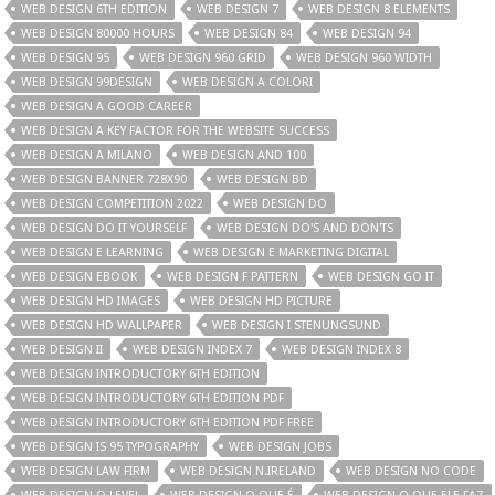
WEB DESIGN 6TH EDITION
WEB DESIGN 7
WEB DESIGN 8 ELEMENTS
WEB DESIGN 80000 HOURS
WEB DESIGN 84
WEB DESIGN 94
WEB DESIGN 95
WEB DESIGN 960 GRID
WEB DESIGN 960 WIDTH
WEB DESIGN 99DESIGN
WEB DESIGN A COLORI
WEB DESIGN A GOOD CAREER
WEB DESIGN A KEY FACTOR FOR THE WEBSITE SUCCESS
WEB DESIGN A MILANO
WEB DESIGN AND 100
WEB DESIGN BANNER 728X90
WEB DESIGN BD
WEB DESIGN COMPETITION 2022
WEB DESIGN DO
WEB DESIGN DO IT YOURSELF
WEB DESIGN DO'S AND DON'TS
WEB DESIGN E LEARNING
WEB DESIGN E MARKETING DIGITAL
WEB DESIGN EBOOK
WEB DESIGN F PATTERN
WEB DESIGN GO IT
WEB DESIGN HD IMAGES
WEB DESIGN HD PICTURE
WEB DESIGN HD WALLPAPER
WEB DESIGN I STENUNGSUND
WEB DESIGN II
WEB DESIGN INDEX 7
WEB DESIGN INDEX 8
WEB DESIGN INTRODUCTORY 6TH EDITION
WEB DESIGN INTRODUCTORY 6TH EDITION PDF
WEB DESIGN INTRODUCTORY 6TH EDITION PDF FREE
WEB DESIGN IS 95 TYPOGRAPHY
WEB DESIGN JOBS
WEB DESIGN LAW FIRM
WEB DESIGN N.IRELAND
WEB DESIGN NO CODE