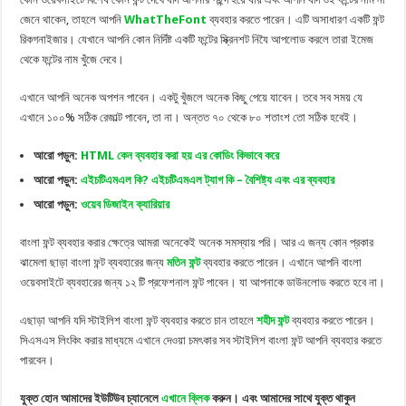
জেনে থাকেন, তাহলে আপনি
WhatTheFont
ব্যবহার করতে পারেন। এটি অসাধারণ একটি ফন্ট
রিকগনাইজার। যেখানে আপনি কোন নির্দিষ্ট একটি ফন্টের স্ক্রিনশট নিযৈ আপলোড করলে তারা ইমেজ
থেকে ফন্টের নাম খুঁজে দেবে।
এখানে আপনি অনেক অপশন পাবেন। একটু খুঁজলে অনেক কিছু পেয়ে যাবেন। তবে সব সময় যে
এখানে ১০০% সঠিক রেজাল্ট পাবেন, তা না। অন্তত ৭০ থেকে ৮০ শতাংশ তো সঠিক হবেই।
আরো পড়ুন:
HTML কেন ব্যবহার করা হয় এর কোডিং কিভাবে করে
আরো পড়ুন:
এইচটিএমএল কি? এইচটিএমএল ট্যাগ কি – বৈশিষ্ট্য এবং এর ব্যবহার
আরো পড়ুন:
ওয়েব ডিজাইন ক্যারিয়ার
বাংলা ফন্ট ব্যবহার করার ক্ষেত্রে আমরা অনেকেই অনেক সমস্যায় পরি। আর এ জন্য কোন প্রকার
ঝামেলা ছাড়া বাংলা ফন্ট ব্যবহারের জন্য
মতিন ফন্ট
ব্যবহার করতে পারেন। এখানে আপনি বাংলা
ওয়েবসাইটে ব্যবহারের জন্য ১২ টি প্রফেশনাল ফন্ট পাবেন। যা আপনাকে ডাউনলোড করতে হবে না।
এছাড়া আপনি যদি স্টাইলিশ বাংলা ফন্ট ব্যবহার করতে চান তাহলে
শহীদ ফন্ট
ব্যবহার করতে পারেন।
সিএসএস লিংকিং করার মাধ্যমে এখানে দেওয়া চমৎকার সব স্টাইলিশ বাংলা ফন্ট আপনি ব্যবহার করতে
পারবেন।
যুক্ত হোন আমাদের ইউটিউব চ্যানেলে
এখানে ক্লিক
করুন। এবং আমাদের সাথে যুক্ত থাকুন