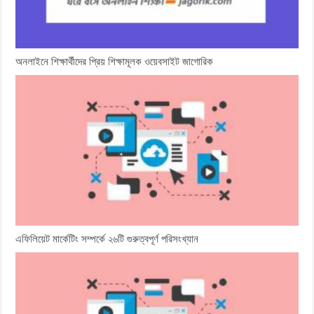
অনলাইনে শিক্ষার্থীদের প্রিয় শিক্ষামূলক ওয়েবসাইট জাগোরিক
এফিলিয়েট মার্কেটিং সম্পর্কে ২৬টি গুরুত্বপূর্ণ পরিসংখ্যান