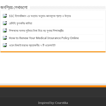
জনপ্রিয় লেখাগুলো
SSC হিসাববিজ্ঞান ২য় অধ্যায় অনুবাধ-জ্ঞানমূলক প্রশ্ন ও উত্তর
রেসিপি: ফুলকপির কালিয়া
শিক্ষকদের অবসর সুবিধার টাকা নিয়ে বড় সুখবর শিক্ষামন্ত্রীর
How to Renew Your Medical Insurance Policy Online
ওয়েব ডিজাইনারদের প্রয়োজনীয় ৭ টি ওয়েবসাইট
Inspired by:
Courstika