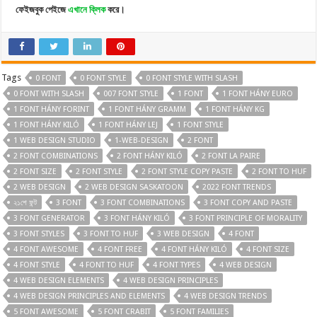
ফেইজবুক পেইজে
এখানে ক্লিক
করে।
Tags
0 FONT
0 FONT STYLE
0 FONT STYLE WITH SLASH
0 FONT WITH SLASH
007 FONT STYLE
1 FONT
1 FONT HÁNY EURO
1 FONT HÁNY FORINT
1 FONT HÁNY GRAMM
1 FONT HÁNY KG
1 FONT HÁNY KILÓ
1 FONT HÁNY LEJ
1 FONT STYLE
1 WEB DESIGN STUDIO
1-WEB-DESIGN
2 FONT
2 FONT COMBINATIONS
2 FONT HÁNY KILÓ
2 FONT LA PAIRE
2 FONT SIZE
2 FONT STYLE
2 FONT STYLE COPY PASTE
2 FONT TO HUF
2 WEB DESIGN
2 WEB DESIGN SASKATOON
2022 FONT TRENDS
২১শে ফন্ট
3 FONT
3 FONT COMBINATIONS
3 FONT COPY AND PASTE
3 FONT GENERATOR
3 FONT HÁNY KILÓ
3 FONT PRINCIPLE OF MORALITY
3 FONT STYLES
3 FONT TO HUF
3 WEB DESIGN
4 FONT
4 FONT AWESOME
4 FONT FREE
4 FONT HÁNY KILÓ
4 FONT SIZE
4 FONT STYLE
4 FONT TO HUF
4 FONT TYPES
4 WEB DESIGN
4 WEB DESIGN ELEMENTS
4 WEB DESIGN PRINCIPLES
4 WEB DESIGN PRINCIPLES AND ELEMENTS
4 WEB DESIGN TRENDS
5 FONT AWESOME
5 FONT CRABIT
5 FONT FAMILIES