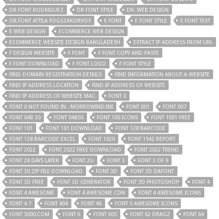
DR FONT RODRIGUEZ
DR FONT STYLE
DR. WEB DESIGN
DR.FONT ATTILA FOGSZAKORVOS
E FONT
E FONT STYLE
E FONT TEXT
E WEB DESIGN
ECOMMERCE WEB DESIGN
ECOMMERCE WEBSITE DESIGN BANGLADESH
EXTRACT IP ADDRESS FROM URL
F DESIGN WEBSITE
F FONT
F FONT COPY AND PASTE
F FONT DOWNLOAD
F FONT LOGO
F FONT STYLE
FIND DOMAIN REGISTRATION DETAILS
FIND INFORMATION ABOUT A WEBSITE
FIND IP ADDRESS LOCATION
FIND IP ADDRESS OF WEBSITE
FIND IP ADDRESS OF WEBSITE MAC
FONT 0
FONT 0 NOT FOUND IN . MORROWIND.INI
FONT 001
FONT 007
FONT 04B 30
FONT 04B03
FONT 100 ICONS
FONT 1001 FREE
FONT 101
FONT 101 DOWNLOAD
FONT 128 BARCODE
FONT 128 BARCODE EXCEL
FONT 1920
FONT 1942 REPORT
FONT 2022
FONT 2022 FREE DOWNLOAD
FONT 2022 TREND
FONT 28 DAYS LATER
FONT 2U
FONT 3
FONT 3 OF 9
FONT 30 ZIP FILE DOWNLOAD
FONT 3D
FONT 3D DAFONT
FONT 3D FREE
FONT 3D GENERATOR
FONT 3D PHOTOSHOP
FONT 4
FONT 4 AWESOME
FONT 4 AWESOME CDN
FONT 4 AWESOME ICONS
FONT 4.7
FONT 404
FONT 46
FONT 5 AWESOME ICONS
FONT 5000.COM
FONT 6
FONT 60S
FONT 62 DRAGZ
FONT 64