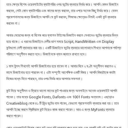
তবে ক্ষেত্র বিশেষ ওয়েবসাইটের ক্যাটাগরির ওপর ফন্টের ব্যবহার নির্ভর করে। আপনি কেমন ডিজাইন
করবেন, সেটা কোন ক্যাটাগরির এবং কাদের জন্য করবেন, তার ওপরে অনেক কিছু নির্ভর করে। যেমন
প্রফেশনালদের জন্য ডিজাইনে আপনি যে ফন্ট করবেন, শিশুদের ক্ষেত্রেও নিশ্চই একই ফন্ট ব্যবহার
করবেন না।
আবার মেয়েদের জন্য বা বিশেষ করে ফ্যাশন টাইপের ডিজাইন করলে সেখানেও ফন্টের ব্যবহার ভিন্ন
হয়ে থাকে। এ ধরনের ডিজাইনে বেশীর ভাগ সময়ে Script, HandWritten এবং Display
ফন্টগুলো বেশী ব্যাবহার করা হয়। একটি ডিজাইনে ফন্টের ব্যবহার ভালোভাবে শিখতে আপনাকে পর্যাপ্ত
পরিমাণে অনুশীলন করতে হবে। ডিজাইনকে ধ্যান জ্ঞ্যানে রাখতে হবে।
১ মাস টুলস শিখলেই আপনি ডিজাইনার হয়ে যাবেন না। আবার দিনে ২ ঘণ্টা অনুশীলন করলেও ২
মাসে ডিজাইনার হতে পারবেন না। এটা সম্পূর্ণই আপেক্ষিক একটি বিষয়। আপনি বিষয়টাকে কতটা
নিজের মধ্যে নিতে পারছেন, তার ওপর নির্ভর করে আপনার সফলতা।
ফন্ট নিয়ে অনুশীলন ও ফ্রিতে ভালো মানের ফন্ট পাওয়ার জন্য অনলাইনে অনেক ওয়েবসাইট আপনি
পাবেন। তার মধ্যে Google Fonts, Dafonts এবং 1001 Fonts অন্যতম। এছাড়াও
Creativebloq থেকে ৪১ টি ফ্র্রি ফন্টের নাম পাবেন, যেগুলো প্রফেশনালি ব্যবহার করা হয়। তবে
আপনি ইচ্ছে করলে প্রিমিয়াম ফন্ট নিয়েও কাজ করতে পারেন। আর এ জন্য MyFonts ব্যবহার
করতে পারেন।
কোন ওয়েবসাইটে বিশেষ কোন ফন্ট দেখে যদি আপনার পছন্দ হয়ে যায় এবং আপনি যদি ওই ফন্টের নাম না