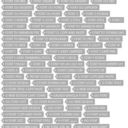
FONT ON FIRE
FONT ONLINE
FONT OU FAISANT
FONT OU FAIT
FONT OU FASSENT
FONT OU FOND
FONT OU LAPORTA
FONT OU POLICE
FONT OU VONT
FONT S
FONT S DESIGN
FONT S KEREN
FONT S LOGO
FONT S STYLE
FONT STYLE
FONT T
FONT T SHIRT
FONT TH SARABUN
FONT TH SARABUN NEW
FONT TH SARABUN PSK
FONT TO COPY AND PASTE
FONT TO DOWNLOAD
FONT TO IMAGE
FONT TO INSTAGRAM
FONT TO PNG
FONT TO SVG
FONT TO WEB
FONT U
FONT U KEREN
FONT U LIGHT
FONT W
FONT Y
FONT Y GARY
FONT Y GARY CAMPSITE
FONT Y GARY INN
FONT Y GARY SWIMMING POOL
FONT Y KECIL
FONT Y KEREN
FONT Y YILDIZ
FONT Z
FONT গ্রুপ কোন মেনুতে থাকে
FONT ট্যাগের অ্যাট্রিবিউট হলো
FONTS 4
FONTS 50'S STYLE
FONTS 5000.COM
FONTS 99
FONTS PNG
FRONT DESIGN
G FONT
G FONT COPY AND PASTE
G FONT DESIGN
G FONT DOWNLOAD
G FONT LOGO
G FONT STYLE
G FONT STYLE COPY PASTE
G FONT TEXT
G WEB DESIGN
G WEB DESIGN CAPE TOWN
GALADA BANGLA FONT
GG FONT
GG FONT CHỮ
GG FONT ROBOTO
GG WEB DESIGN
GODADDY WEB DESIGN
GTA FONT
H FONT
H FONT APK
H FONT COPY AND PASTE
H FONT DOWNLOAD
H FONT LOGO
H FONT SIZE
H FONT STYLE
H FONT تنزيل
HD FONT
HD FONT DOWNLOAD
HD FONT GTA SA
HD FONT MINECRAFT