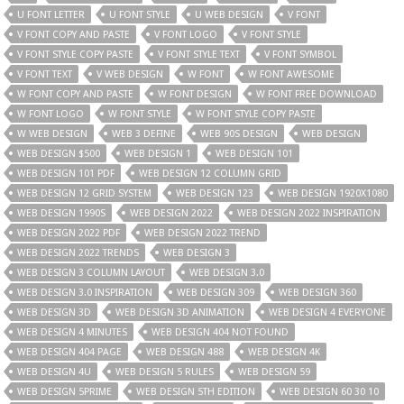
U FONT LETTER
U FONT STYLE
U WEB DESIGN
V FONT
V FONT COPY AND PASTE
V FONT LOGO
V FONT STYLE
V FONT STYLE COPY PASTE
V FONT STYLE TEXT
V FONT SYMBOL
V FONT TEXT
V WEB DESIGN
W FONT
W FONT AWESOME
W FONT COPY AND PASTE
W FONT DESIGN
W FONT FREE DOWNLOAD
W FONT LOGO
W FONT STYLE
W FONT STYLE COPY PASTE
W WEB DESIGN
WEB 3 DEFINE
WEB 90S DESIGN
WEB DESIGN
WEB DESIGN $500
WEB DESIGN 1
WEB DESIGN 101
WEB DESIGN 101 PDF
WEB DESIGN 12 COLUMN GRID
WEB DESIGN 12 GRID SYSTEM
WEB DESIGN 123
WEB DESIGN 1920X1080
WEB DESIGN 1990S
WEB DESIGN 2022
WEB DESIGN 2022 INSPIRATION
WEB DESIGN 2022 PDF
WEB DESIGN 2022 TREND
WEB DESIGN 2022 TRENDS
WEB DESIGN 3
WEB DESIGN 3 COLUMN LAYOUT
WEB DESIGN 3.0
WEB DESIGN 3.0 INSPIRATION
WEB DESIGN 309
WEB DESIGN 360
WEB DESIGN 3D
WEB DESIGN 3D ANIMATION
WEB DESIGN 4 EVERYONE
WEB DESIGN 4 MINUTES
WEB DESIGN 404 NOT FOUND
WEB DESIGN 404 PAGE
WEB DESIGN 488
WEB DESIGN 4K
WEB DESIGN 4U
WEB DESIGN 5 RULES
WEB DESIGN 59
WEB DESIGN 5PRIME
WEB DESIGN 5TH EDITION
WEB DESIGN 60 30 10