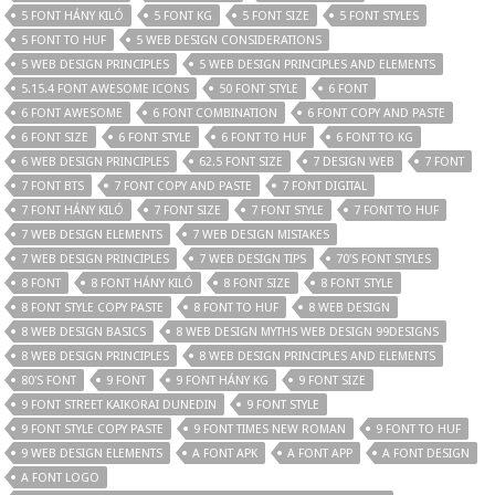
5 FONT HÁNY KILÓ
5 FONT KG
5 FONT SIZE
5 FONT STYLES
5 FONT TO HUF
5 WEB DESIGN CONSIDERATIONS
5 WEB DESIGN PRINCIPLES
5 WEB DESIGN PRINCIPLES AND ELEMENTS
5.15.4 FONT AWESOME ICONS
50 FONT STYLE
6 FONT
6 FONT AWESOME
6 FONT COMBINATION
6 FONT COPY AND PASTE
6 FONT SIZE
6 FONT STYLE
6 FONT TO HUF
6 FONT TO KG
6 WEB DESIGN PRINCIPLES
62.5 FONT SIZE
7 DESIGN WEB
7 FONT
7 FONT BTS
7 FONT COPY AND PASTE
7 FONT DIGITAL
7 FONT HÁNY KILÓ
7 FONT SIZE
7 FONT STYLE
7 FONT TO HUF
7 WEB DESIGN ELEMENTS
7 WEB DESIGN MISTAKES
7 WEB DESIGN PRINCIPLES
7 WEB DESIGN TIPS
70'S FONT STYLES
8 FONT
8 FONT HÁNY KILÓ
8 FONT SIZE
8 FONT STYLE
8 FONT STYLE COPY PASTE
8 FONT TO HUF
8 WEB DESIGN
8 WEB DESIGN BASICS
8 WEB DESIGN MYTHS WEB DESIGN 99DESIGNS
8 WEB DESIGN PRINCIPLES
8 WEB DESIGN PRINCIPLES AND ELEMENTS
80'S FONT
9 FONT
9 FONT HÁNY KG
9 FONT SIZE
9 FONT STREET KAIKORAI DUNEDIN
9 FONT STYLE
9 FONT STYLE COPY PASTE
9 FONT TIMES NEW ROMAN
9 FONT TO HUF
9 WEB DESIGN ELEMENTS
A FONT APK
A FONT APP
A FONT DESIGN
A FONT LOGO