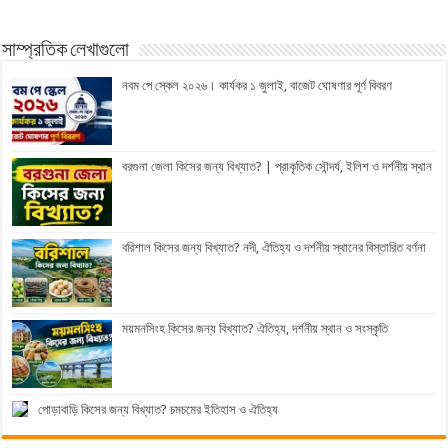
সাম্প্রতিক লেখাগুলো
নবম পে স্কেল ২০২৬। কার্যকর ১ জুলাই, বাজেট ঘোষণার পূর্ণ বিবরণ
বরগুনা জেলা কিসের জন্য বিখ্যাত? | প্রাকৃতিক সৌন্দর্য, ইলিশ ও দর্শনীয় স্থান
বরিশাল কিসের জন্য বিখ্যাত? নদী, ঐতিহ্য ও দর্শনীয় স্থানের বিস্তারিত বর্ণনা
ময়মনসিংহ কিসের জন্য বিখ্যাত? ঐতিহ্য, দর্শনীয় স্থান ও সংস্কৃতি
পোড়াবাড়ি কিসের জন্য বিখ্যাত? চমচমের ইতিহাস ও ঐতিহ্য