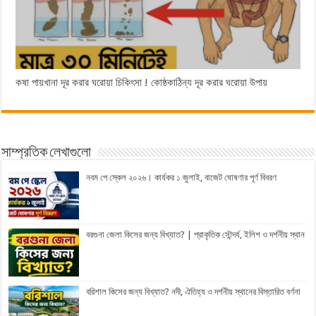
কষা পায়খানা দূর করার ঘরোয়া চিকিৎসা ! কোষ্ঠকাঠিন্য দূর করার ঘরোয়া উপায়
সাম্প্রতিক লেখাগুলো
নবম পে স্কেল ২০২৬। কার্যকর ১ জুলাই, বাজেট ঘোষণার পূর্ণ বিবরণ
বরগুনা জেলা কিসের জন্য বিখ্যাত? | প্রাকৃতিক সৌন্দর্য, ইলিশ ও দর্শনীয় স্থান
বরিশাল কিসের জন্য বিখ্যাত? নদী, ঐতিহ্য ও দর্শনীয় স্থানের বিস্তারিত বর্ণনা