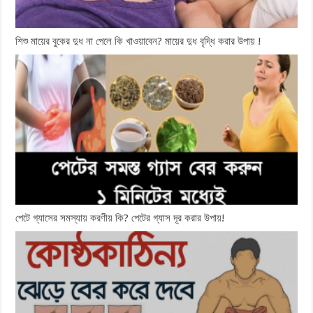
শিশু মায়ের বুকের দুধ না পেলে কি খাওয়াবেন? মায়ের দুধ বৃদ্ধি করার উপায় !
পেটে গ্যাসের সমস্যায় করণীয় কি? পেটের গ্যাস দূর করার উপায়!