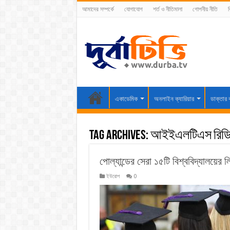
আমাদের সম্পর্কে
যোগাযোগ
শর্ত ও নীতিমালা
গোপনীয় নীতি
ব
একাডেমিক
অনলাইন ক্যারিয়ার
ডাক্তার 
Tag Archives:
আইইএলটিএস রিডি
পোল্যান্ডের সেরা ১৫টি বিশ্ববিদ্যালয়ের 
ইউরোপ
0