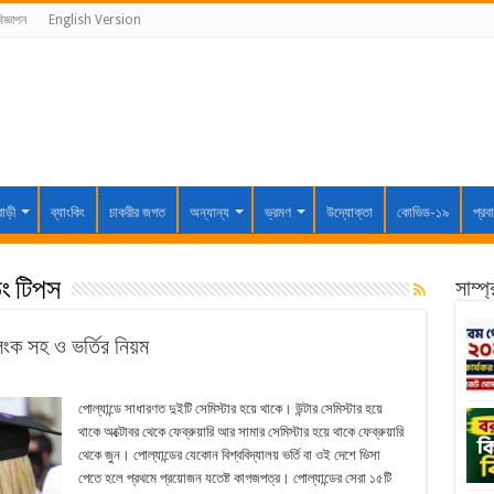
িজ্ঞাপন
English Version
বাড়ী
ব্যাংকিং
চাকরীর জগত
অন্যান্য
ভ্রমণ
উদ্যোক্তা
কোভিড-১৯
প্রব
ং টিপস
সাম্প
লিংক সহ ও ভর্তির নিয়ম
পোল্যান্ডে সাধারণত দুইটি সেমিস্টার হয়ে থাকে। উন্টার সেমিস্টার হয়ে
থাকে অক্টোবর থেকে ফেব্রুয়ারি আর সামার সেমিস্টার হয়ে থাকে ফেব্রুয়ারি
থেকে জুন। পোল্যান্ডের যেকোন বিশ্ববিদ্যালয় ভর্তি বা ওই দেশে ভিসা
পেতে হলে প্রথমে প্রয়োজন যতেষ্ট কাগজপত্র। পোল্যান্ডের সেরা ১৫টি