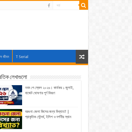
াস জীবন
T Serial
্রতিক লেখাগুলো
নবম পে স্কেল ২০২৬। কার্যকর ১ জুলাই,
বাজেট ঘোষণার পূর্ণ বিবরণ
বরগুনা জেলা কিসের জন্য বিখ্যাত? |
প্রাকৃতিক সৌন্দর্য, ইলিশ ও দর্শনীয় স্থান