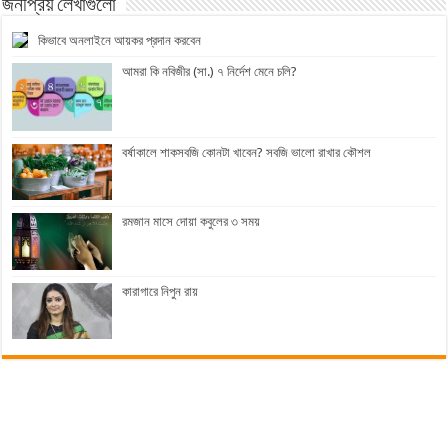
জনপ্রিয় লেখাগুলো
কিভাবে অনলাইনে আয়কর প্রদান করবেন
আমরা কি নবিজীর (সা.) ৭ নির্দেশ মেনে চলি?
বর্ষাকালে শাকসবজি কোনটা খাবেন? সবজি ভালো রাখার কৌশল
রমজান মাসে দোয়া কবুলের ৩ সময়
কারাগারে নিপুন রায়