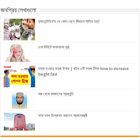
জনপ্রিয় লেখাগুলো
ভ্যালেন্টাইন’স ডে কোন দেশে কীভাবে পালিত হয়?
এক মিনিটে মাথাব্যথা দূর!
লম্বা হওয়ার সহজ উপায় | রইল ৫টি সহজ টিপস how to increase
height fast
শুরু হোক রমজানের প্রস্তুতি
ডাক ভবন উদ্বোধন করলেন প্রধানমন্ত্রী