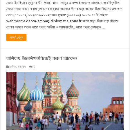
জেনে নিন কিভাবে ফ্রান্সের ভিসা পাওয়া যাবে। আসুন এ সম্পর্কে আজকে আলোচনা করে বিস্তারিত
জেনে নেওয়া যাক। ফ্রান্স দূতাবাসের মাধ্যমে সেনজেন ভিসার জন্য আবেদন ভিসা বিভাগে যোগাযোগ
ফোন:(০০৮৮০২) ৮৮২৩৩২০/৮৮২৩৪৪৩ ফ্যাক্স: (০০৮৮০২) ৯৮৮৩৮৫১ ই-মেইল:
webmestre.dacca-amba@diplomatie.gouv.fr আরো পড়ুন: ভিসা ছাড়া কীভাবে
নেপাল ভ্রমণে যাবেন আরো পড়ুন: পরকীয়া ও গ্যাসলাইটিং.. আরো পড়ুন: ফেসবুকে …
সম্পূর্ণ দেখুন
রাশিয়ায় উচ্চশিক্ষাঃনিজেই করুণ আবেদন
রাশিয়া
,
ইউরোপ
0