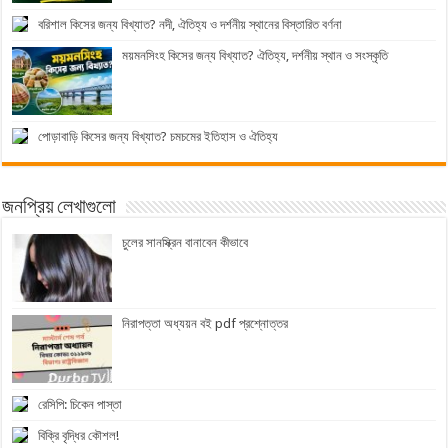
বরিশাল কিসের জন্য বিখ্যাত? নদী, ঐতিহ্য ও দর্শনীয় স্থানের বিস্তারিত বর্ণনা
ময়মনসিংহ কিসের জন্য বিখ্যাত? ঐতিহ্য, দর্শনীয় স্থান ও সংস্কৃতি
পোড়াবাড়ি কিসের জন্য বিখ্যাত? চমচমের ইতিহাস ও ঐতিহ্য
জনপ্রিয় লেখাগুলো
চুলের সানস্ক্রিন বানাবেন কীভাবে
নিরাপত্তা অধ্যয়ন বই pdf প্রশ্নোত্তর
রেসিপি: চিকেন পাস্তা
বিক্রি বৃদ্ধির কৌশল!