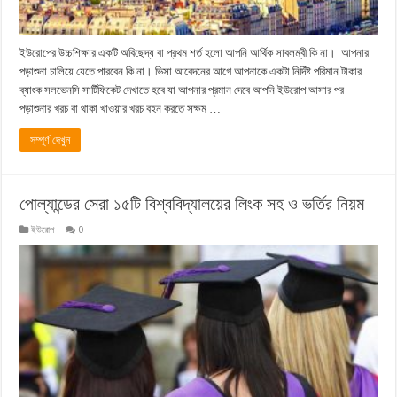
ইউরোপের উচ্চশিক্ষার একটি অবিছেদ্য বা প্রথম শর্ত হলো আপনি আর্থিক সাবলম্বী কি না। আপনার
পড়াশুনা চালিয়ে যেতে পারবেন কি না। ভিসা আবেদনের আগে আপনাকে একটা নির্দিষ্ট পরিমান টাকার
ব্যাংক সলভেনসি সার্টিফিকেট দেখাতে হবে যা আপনার প্রমান দেবে আপনি ইউরোপ আসার পর
পড়াশুনার খরচ বা থাকা খাওয়ার খরচ বহন করতে সক্ষম …
সম্পূর্ণ দেখুন
পোল্যান্ডের সেরা ১৫টি বিশ্ববিদ্যালয়ের লিংক সহ ও ভর্তির নিয়ম
ইউরোপ
0