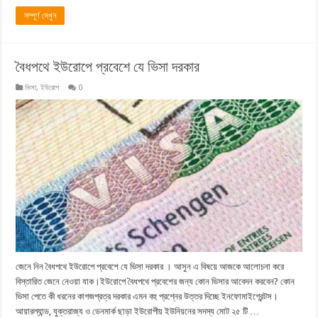
সম্পূর্ণ দেখুন
বৈধপথে ইউরোপে প্রবেশে যে ভিসা দরকার
ভিসা
,
ইউরোপ
0
জেনে নিন বৈধপথে ইউরোপে প্রবেশে যে ভিসা দরকার । আসুন এ বিষয়ে আজকে আলোচনা করে
বিস্তারিত জেনে নেওয়া যাক।ইউরোপে বৈধপথে প্রবেশের জন্য কোন ভিসার আবেদন করবেন? কোন
ভিসা পেতে কী ধরনের কাগজপ্রত্র দরকার এমন বহু প্রশ্নের উত্তর দিচ্ছে ইনফোমাইগ্রেন্টস।
আয়ারল্যান্ড, যুক্তরাজ্য ও ডেনমার্ক ছাড়া ইউরোপীয় ইউনিয়নের সদস্য মোট ২৫ টি …