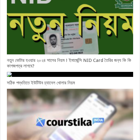
নতুন ভোটার হওয়ার ২০২৪ সালের নিয়ম ! ইমার্জেন্সি NID Card তৈরির জন‍্য কি কি
কাগজপত্র লাগবে?
সঠিক পদ্ধতিতে ইউটিউব চ্যানেল খোলার নিয়ম