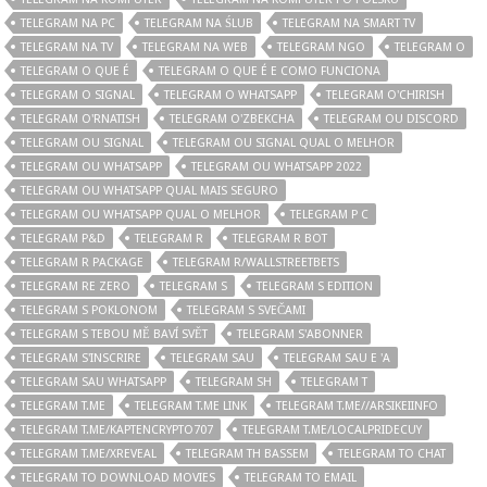
TELEGRAM NA PC
TELEGRAM NA ŚLUB
TELEGRAM NA SMART TV
TELEGRAM NA TV
TELEGRAM NA WEB
TELEGRAM NGO
TELEGRAM O
TELEGRAM O QUE É
TELEGRAM O QUE É E COMO FUNCIONA
TELEGRAM O SIGNAL
TELEGRAM O WHATSAPP
TELEGRAM O'CHIRISH
TELEGRAM O'RNATISH
TELEGRAM O'ZBEKCHA
TELEGRAM OU DISCORD
TELEGRAM OU SIGNAL
TELEGRAM OU SIGNAL QUAL O MELHOR
TELEGRAM OU WHATSAPP
TELEGRAM OU WHATSAPP 2022
TELEGRAM OU WHATSAPP QUAL MAIS SEGURO
TELEGRAM OU WHATSAPP QUAL O MELHOR
TELEGRAM P C
TELEGRAM P&D
TELEGRAM R
TELEGRAM R BOT
TELEGRAM R PACKAGE
TELEGRAM R/WALLSTREETBETS
TELEGRAM RE ZERO
TELEGRAM S
TELEGRAM S EDITION
TELEGRAM S POKLONOM
TELEGRAM S SVEČAMI
TELEGRAM S TEBOU MĚ BAVÍ SVĚT
TELEGRAM S'ABONNER
TELEGRAM S'INSCRIRE
TELEGRAM SAU
TELEGRAM SAU E 'A
TELEGRAM SAU WHATSAPP
TELEGRAM SH
TELEGRAM T
TELEGRAM T.ME
TELEGRAM T.ME LINK
TELEGRAM T.ME//ARSIKEIINFO
TELEGRAM T.ME/KAPTENCRYPTO707
TELEGRAM T.ME/LOCALPRIDECUY
TELEGRAM T.ME/XREVEAL
TELEGRAM TH BASSEM
TELEGRAM TO CHAT
TELEGRAM TO DOWNLOAD MOVIES
TELEGRAM TO EMAIL