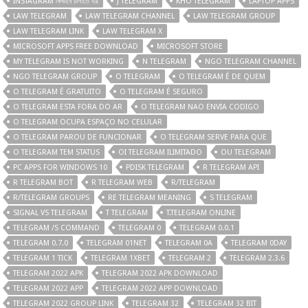
INSTAGRAM কিভাবে চালাতে হয়
J TELEGRAM
KHO TELEGRAM
LAPTOP APPS
LAW TELEGRAM
LAW TELEGRAM CHANNEL
LAW TELEGRAM GROUP
LAW TELEGRAM LINK
LAW TELEGRAM X
MICROSOFT APPS FREE DOWNLOAD
MICROSOFT STORE
MY TELEGRAM IS NOT WORKING
N TELEGRAM
NGO TELEGRAM CHANNEL
NGO TELEGRAM GROUP
O TELEGRAM
O TELEGRAM É DE QUEM
O TELEGRAM É GRATUITO
O TELEGRAM É SEGURO
O TELEGRAM ESTA FORA DO AR
O TELEGRAM NAO ENVIA CODIGO
O TELEGRAM OCUPA ESPAÇO NO CELULAR
O TELEGRAM PAROU DE FUNCIONAR
O TELEGRAM SERVE PARA QUE
O TELEGRAM TEM STATUS
OI TELEGRAM ILIMITADO
OU TELEGRAM
PC APPS FOR WINDOWS 10
PDISK TELEGRAM
R TELEGRAM API
R TELEGRAM BOT
R TELEGRAM WEB
R/TELEGRAM
R/TELEGRAM GROUPS
RE TELEGRAM MEANING
S TELEGRAM
SIGNAL VS TELEGRAM
T TELEGRAM
T.TELEGRAM ONLINE
TELEGRAM /S COMMAND
TELEGRAM 0
TELEGRAM 0.0.1
TELEGRAM 0.7.0
TELEGRAM 01NET
TELEGRAM 0A
TELEGRAM 0DAY
TELEGRAM 1 TICK
TELEGRAM 1XBET
TELEGRAM 2
TELEGRAM 2.3.6
TELEGRAM 2022 APK
TELEGRAM 2022 APK DOWNLOAD
TELEGRAM 2022 APP
TELEGRAM 2022 APP DOWNLOAD
TELEGRAM 2022 GROUP LINK
TELEGRAM 32
TELEGRAM 32 BIT