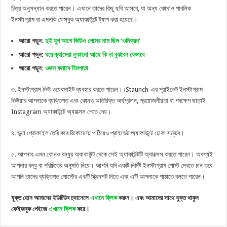
চিত্র অনুসন্ধান করতে পারেন। এখানে তাদের কিছু ছবি আসবে, যা অন্য কোথাও পাবলিক
ইনস্টাগ্রাম বা এমনকি ফেসবুক অ্যাকাউন্টে ট্যাগ করা হয়েছে।
আরো পড়ুন:
দুই যুগ আগে ভিডিও গেমের নাম ছিল ‘ওমিক্রন’
আরো পড়ুন:
ঘরে ক্যামেরা লুকানো আছে কি না বুঝবেন যেভাবে
আরো পড়ুন:
ওজন কমাবে নিমপাতা
৩. ইনস্টাগ্রাম ভিউ ওয়েবসাইট ব্যবহার করতে পারেন। iStaunch-এর প্রাইভেট ইনস্টাগ্রাম
ভিউয়ার আপনাকে ব্যক্তিগত এবং কোনও অতিরিক্ত অর্থপ্রদান, প্রয়োজনীয়তা বা পদক্ষেপ ছাড়াই
Instagram অ্যাকাউন্টে অ্যাক্সেস পেতে দেয়।
৪. ভুয়া প্রোফাইল তৈরি করে রিকোয়েস্ট পাঠিয়েও প্রাইভেট অ্যাকাউন্টে ঢোকা সম্ভব।
৫. আপনার এমন কোনও বন্ধুর অ্যাকাউন্ট থেকে সেই অ্যাকাউন্টটি অ্যাক্সেস করতে পারেন। অবশ্যই
আপনার বন্ধু বা পরিচিতের অনুমতি নিয়ে। আপনি যদি একটি নির্দিষ্ট ইনস্টাগ্রাম পোস্ট দেখতে চান তবে
আপনি তাদের ব্যক্তিগত পোস্টের একটি স্ক্রিনশট নিতে এবং এটি আপনাকে পাঠাতে বলতে পারেন।
যুক্ত হোন আমাদের ইউটিউব চ্যানেলে
এখানে ক্লিক
করুন। এবং আমাদের সাথে যুক্ত থাকুন
ফেইজবুক পেইজে
এখানে ক্লিক
করে।