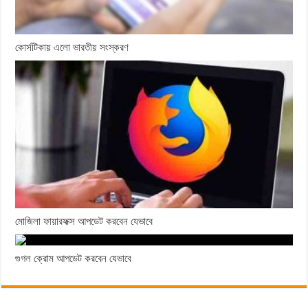
কোর্সটিকায় এলো ভারতীয় সংস্করণ
মোজিলা ফায়ারফক্স আপডেট করবেন যেভাবে
গুগল ক্রোম আপডেট করবেন যেভাবে