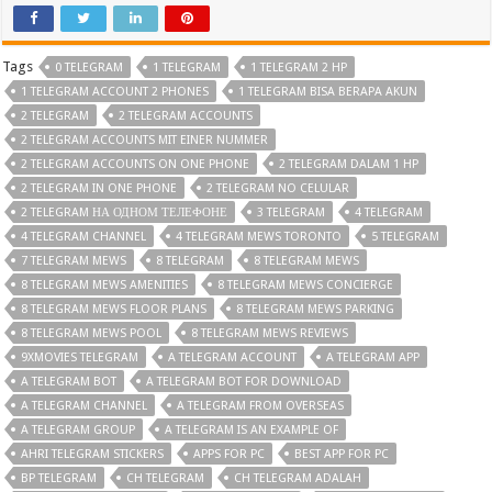
Tags
0 TELEGRAM
1 TELEGRAM
1 TELEGRAM 2 HP
1 TELEGRAM ACCOUNT 2 PHONES
1 TELEGRAM BISA BERAPA AKUN
2 TELEGRAM
2 TELEGRAM ACCOUNTS
2 TELEGRAM ACCOUNTS MIT EINER NUMMER
2 TELEGRAM ACCOUNTS ON ONE PHONE
2 TELEGRAM DALAM 1 HP
2 TELEGRAM IN ONE PHONE
2 TELEGRAM NO CELULAR
2 TELEGRAM НА ОДНОМ ТЕЛЕФОНЕ
3 TELEGRAM
4 TELEGRAM
4 TELEGRAM CHANNEL
4 TELEGRAM MEWS TORONTO
5 TELEGRAM
7 TELEGRAM MEWS
8 TELEGRAM
8 TELEGRAM MEWS
8 TELEGRAM MEWS AMENITIES
8 TELEGRAM MEWS CONCIERGE
8 TELEGRAM MEWS FLOOR PLANS
8 TELEGRAM MEWS PARKING
8 TELEGRAM MEWS POOL
8 TELEGRAM MEWS REVIEWS
9XMOVIES TELEGRAM
A TELEGRAM ACCOUNT
A TELEGRAM APP
A TELEGRAM BOT
A TELEGRAM BOT FOR DOWNLOAD
A TELEGRAM CHANNEL
A TELEGRAM FROM OVERSEAS
A TELEGRAM GROUP
A TELEGRAM IS AN EXAMPLE OF
AHRI TELEGRAM STICKERS
APPS FOR PC
BEST APP FOR PC
BP TELEGRAM
CH TELEGRAM
CH TELEGRAM ADALAH