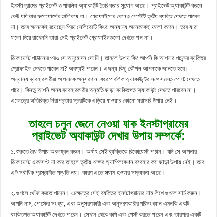
ইনস্টাগ্রামের প্রাইভেট ও পাবলিক অ্যাকাউন্ট তৈরি করার সুযোগ আছে। প্রাইভেট অ্যাকাউন্ট করলে
কেউ যদি তার ফলোয়ার্সের তালিকায় না। প্রোফাইলের কোনও পোস্টটি তৃতীয় ব্যক্তি দেখতে পাবেন
না। তবে অনেকেই রয়েছেন প্রিয় সেলিব্রেটি কিংবা অন্যান্য অনেককেই ফলো করেন। তবে যারা
ফলো দিয়ে রাখেননি তারা সেই প্রাইভেট প্রোফাইলগুলো দেখতে পান না।
রিকোয়েস্ট পাঠানোর পরও সে অনুমোদন দেয়নি। তাহলে উপায় কি? আপনি কি আপনার পছন্দের ব্যক্তির
প্রোফাইল দেখতে পাবেন না? অবশ্যই পাবেন। এজন্য কিছু কৌশল আপনাকে জানতে হবে।
অন্যান্য ব্যবহারকারীরা আপনাকে অনুসরণ না করে পাবলিক অ্যাকাউন্টের সঙ্গে সমস্ত পোস্ট দেখতে
পারে। কিন্তু আপনি অন্য ব্যবহারকারীর অনুমতি ছাড়া ব্যক্তিগত অ্যাকাউন্ট দেখতে পারবেন না।
এক্ষেত্রে অতিরিক্ত নিরাপত্তার স্তরটিকে এড়িয়ে যাওয়ার কোনো সরাসরি উপায় নেই।
তাহলে চলুন জেনে নেওয়া যাক ইনস্টাগ্রামের
প্রাইভেট অ্যাকাউন্ট দেখার উপায় সম্পর্কে:
১. শুরুতে বৈধ উপায় অবলম্বন করুন। অর্থাৎ সেই ব্যক্তিকে রিকোয়েস্ট পাঠান। যদি সে আপনার
রিকোয়েস্ট একসেপ্ট না করে তাহলে তৃতীয় পক্ষের অ্যাপ্লিকেশন ব্যবহার করা ছাড়া উপায় নেই। তবে
এটি সর্বাধিক প্রস্তাবিত পদ্ধতি নয়। কারণ এতে স্ক্যাম হওয়ার সম্ভাবনা আছে।
২. গুগলে খোঁজ করতে পারেন। এক্ষেত্রে সেই ব্যক্তির ইনস্টাগ্রামের নাম লিখে গুগলে সার্চ করুন।
আপনি নাম, পোস্টের সংখ্যা, এবং অনুসরণকারী এবং অনুসরণকারীর পরিসংখ্যান এমনকি একটি
ব্যক্তিগত অ্যাকাউন্ট দেখতে পারেন। সেখান থেকে কপি এবং পেস্ট করতে পারেন এবং তারপরে একটি