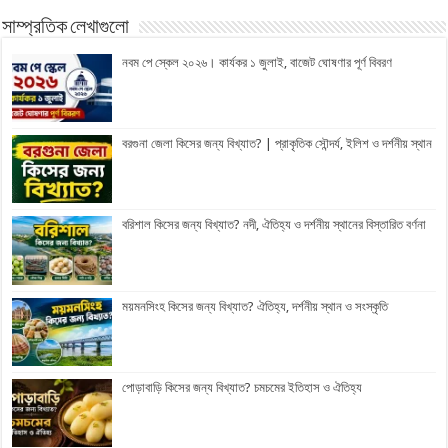
সাম্প্রতিক লেখাগুলো
নবম পে স্কেল ২০২৬। কার্যকর ১ জুলাই, বাজেট ঘোষণার পূর্ণ বিবরণ
বরগুনা জেলা কিসের জন্য বিখ্যাত? | প্রাকৃতিক সৌন্দর্য, ইলিশ ও দর্শনীয় স্থান
বরিশাল কিসের জন্য বিখ্যাত? নদী, ঐতিহ্য ও দর্শনীয় স্থানের বিস্তারিত বর্ণনা
ময়মনসিংহ কিসের জন্য বিখ্যাত? ঐতিহ্য, দর্শনীয় স্থান ও সংস্কৃতি
পোড়াবাড়ি কিসের জন্য বিখ্যাত? চমচমের ইতিহাস ও ঐতিহ্য