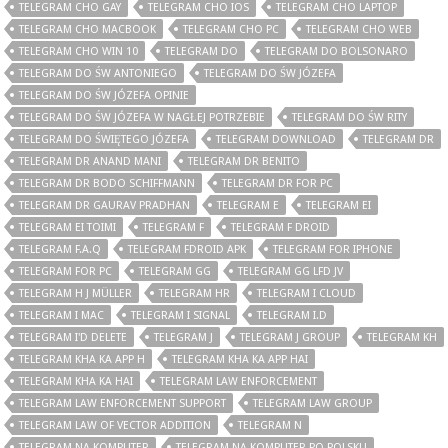
TELEGRAM CHO GAY
TELEGRAM CHO IOS
TELEGRAM CHO LAPTOP
TELEGRAM CHO MACBOOK
TELEGRAM CHO PC
TELEGRAM CHO WEB
TELEGRAM CHO WIN 10
TELEGRAM DO
TELEGRAM DO BOLSONARO
TELEGRAM DO ŚW ANTONIEGO
TELEGRAM DO ŚW JÓZEFA
TELEGRAM DO ŚW JÓZEFA OPINIE
TELEGRAM DO ŚW JÓZEFA W NAGŁEJ POTRZEBIE
TELEGRAM DO ŚW RITY
TELEGRAM DO ŚWIĘTEGO JÓZEFA
TELEGRAM DOWNLOAD
TELEGRAM DR
TELEGRAM DR ANAND MANI
TELEGRAM DR BENITO
TELEGRAM DR BODO SCHIFFMANN
TELEGRAM DR FOR PC
TELEGRAM DR GAURAV PRADHAN
TELEGRAM E
TELEGRAM EI
TELEGRAM EI TOIMI
TELEGRAM F
TELEGRAM F DROID
TELEGRAM F.A.Q
TELEGRAM FDROID APK
TELEGRAM FOR IPHONE
TELEGRAM FOR PC
TELEGRAM GG
TELEGRAM GG LFD JV
TELEGRAM H J MÜLLER
TELEGRAM HR
TELEGRAM I CLOUD
TELEGRAM I MAC
TELEGRAM I SIGNAL
TELEGRAM I.D
TELEGRAM I'D DELETE
TELEGRAM J
TELEGRAM J GROUP
TELEGRAM KH
TELEGRAM KHA KA APP H
TELEGRAM KHA KA APP HAI
TELEGRAM KHA KA HAI
TELEGRAM LAW ENFORCEMENT
TELEGRAM LAW ENFORCEMENT SUPPORT
TELEGRAM LAW GROUP
TELEGRAM LAW OF VECTOR ADDITION
TELEGRAM N
TELEGRAM NA KOMPUTER
TELEGRAM NA KOMPUTER PO POLSKU