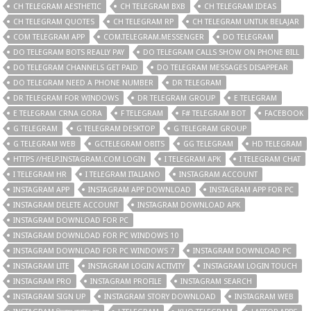
CH TELEGRAM AESTHETIC
CH TELEGRAM BXB
CH TELEGRAM IDEAS
CH TELEGRAM QUOTES
CH TELEGRAM RP
CH TELEGRAM UNTUK BELAJAR
COM TELEGRAM APP
COM.TELEGRAM.MESSENGER
DO TELEGRAM
DO TELEGRAM BOTS REALLY PAY
DO TELEGRAM CALLS SHOW ON PHONE BILL
DO TELEGRAM CHANNELS GET PAID
DO TELEGRAM MESSAGES DISAPPEAR
DO TELEGRAM NEED A PHONE NUMBER
DR TELEGRAM
DR TELEGRAM FOR WINDOWS
DR TELEGRAM GROUP
E TELEGRAM
E TELEGRAM CRNA GORA
F TELEGRAM
F# TELEGRAM BOT
FACEBOOK
G TELEGRAM
G TELEGRAM DESKTOP
G TELEGRAM GROUP
G TELEGRAM WEB
GCTELEGRAM OBITS
GG TELEGRAM
HD TELEGRAM
HTTPS //HELP.INSTAGRAM.COM LOGIN
I TELEGRAM APK
I TELEGRAM CHAT
I TELEGRAM HR
I TELEGRAM ITALIANO
INSTAGRAM ACCOUNT
INSTAGRAM APP
INSTAGRAM APP DOWNLOAD
INSTAGRAM APP FOR PC
INSTAGRAM DELETE ACCOUNT
INSTAGRAM DOWNLOAD APK
INSTAGRAM DOWNLOAD FOR PC
INSTAGRAM DOWNLOAD FOR PC WINDOWS 10
INSTAGRAM DOWNLOAD FOR PC WINDOWS 7
INSTAGRAM DOWNLOAD PC
INSTAGRAM LITE
INSTAGRAM LOGIN ACTIVITY
INSTAGRAM LOGIN TOUCH
INSTAGRAM PRO
INSTAGRAM PROFILE
INSTAGRAM SEARCH
INSTAGRAM SIGN UP
INSTAGRAM STORY DOWNLOAD
INSTAGRAM WEB