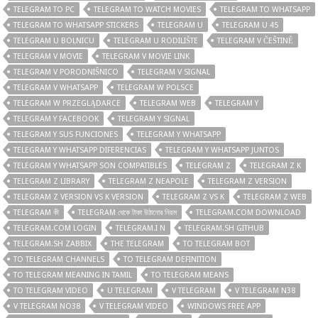
TELEGRAM TO PC
TELEGRAM TO WATCH MOVIES
TELEGRAM TO WHATSAPP
TELEGRAM TO WHATSAPP STICKERS
TELEGRAM U
TELEGRAM U 45
TELEGRAM U BOLNICU
TELEGRAM U RODILIŠTE
TELEGRAM V ČEŠTINĚ
TELEGRAM V MOVIE
TELEGRAM V MOVIE LINK
TELEGRAM V PORODNIŠNICO
TELEGRAM V SIGNAL
TELEGRAM V WHATSAPP
TELEGRAM W POLSCE
TELEGRAM W PRZEGLĄDARCE
TELEGRAM WEB
TELEGRAM Y
TELEGRAM Y FACEBOOK
TELEGRAM Y SIGNAL
TELEGRAM Y SUS FUNCIONES
TELEGRAM Y WHATSAPP
TELEGRAM Y WHATSAPP DIFERENCIAS
TELEGRAM Y WHATSAPP JUNTOS
TELEGRAM Y WHATSAPP SON COMPATIBLES
TELEGRAM Z
TELEGRAM Z K
TELEGRAM Z LIBRARY
TELEGRAM Z NEAPOLE
TELEGRAM Z VERSION
TELEGRAM Z VERSION VS K VERSION
TELEGRAM Z VS K
TELEGRAM Z WEB
TELEGRAM কী
TELEGRAM থেকে টাকা উঠানোর নিয়ম
TELEGRAM.COM DOWNLOAD
TELEGRAM.COM LOGIN
TELEGRAM.I N
TELEGRAM.SH GITHUB
TELEGRAM.SH ZABBIX
THE TELEGRAM
TO TELEGRAM BOT
TO TELEGRAM CHANNELS
TO TELEGRAM DEFINITION
TO TELEGRAM MEANING IN TAMIL
TO TELEGRAM MEANS
TO TELEGRAM VIDEO
U TELEGRAM
V TELEGRAM
V TELEGRAM N38
V TELEGRAM NO38
V TELEGRAM VIDEO
WINDOWS FREE APP