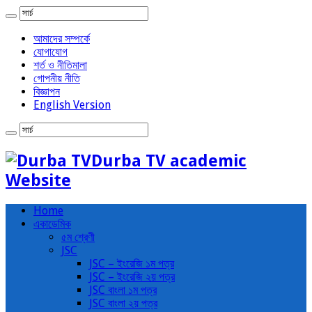
আমাদের সম্পর্কে
যোগাযোগ
শর্ত ও নীতিমালা
গোপনীয় নীতি
বিজ্ঞাপন
English Version
Durba TV academic
Website
Home
একাডেমিক
৫ম শ্রেণী
JSC
JSC – ইংরেজি ১ম পত্র
JSC – ইংরেজি ২য় পত্র
JSC বাংলা ১ম পত্র
JSC বাংলা ২য় পত্র