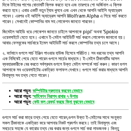
দিকে টাইমের পাশের বোতামটি ক্লিক করতে হবে এবং তারপরে শো অর্জিনাল এ ক্লিক
করতে হবে। এবার একটি নতুন ট্যাব খুলবে এবং এখন থেকে আপনি আইপি অ্যাড্রেস
পাবেন। এরপর ওই আইপি অ্যাড্রেস আপনি Wolfram Alpha এ গিয়ে সার্চ করতে
পারেন। সেখানেই কোম্পানির নাম সহ লোকেশন জানতে পারবেন।
জিমেইল আইডি ধরে লোকেশন জানতে চাইলে আপনাকে pipl’ অথবা ‘Spokio
ওয়েবসাইটে যেতে হবে। এখানে ই-মেইল আইডিটি সার্চ করলে লোকেশন জানানো হয়।
আবার ফেসবুকের সার্চবারে ইমেল আইডিটি সার্চ করলে কোম্পানির তথ্য চলে আসে।
২. বর্তমানে গুগলে সার্চ ইঞ্জিন পাওয়ার হাউজ হিসেবে পরিচিত। সব ধরনের তথ্য আপনি
এক নিমিষেই পেয়ে যেতে পারেন গুগলে সার্চের মাধ্যমে। ই-মেইল ঠিকানাটির আসল
ব্যবহারকারীকে বের করতে সর্বপ্রথম গুগলে উক্ত মেইল সম্পর্কে সার্চ করুন। কারণ গুগল
আপনাকে সব ওয়েবসাইটের একত্রিত ফলাফল দেখাবে। গুগলে সার্চ করার মাধ্যমে আপনি
বিনামূল্য সব তথ্য পেতে পারেন।
আরো পড়ুন:
কম্পিউটার দ্রুততর করবেন যেভাবে
আরো পড়ুন:
স্মার্টফোন নিরাপদ রাখার ৭ উপায়
আরো পড়ুন:
কেউ কল রেকর্ড করছে কিনা বুঝবেন যেভাবে
গুগলে সার্চ করা মাত্র তথ্য পেয়ে যেতে পারেন,গুগল উক্ত ই-মেইলের সাথে সংযুক্ত
সকল ঠিকানাকে একত্রিত করে আপনার নিকট প্রদর্শন করবে। তাই বিনামূল্য এবং
সবচেয়ে সহজে যে কারোর তথ্য বের করার জন্য গুগলে সার্চ করা লাভজনক। কিন্তু