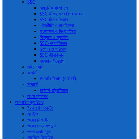
SSC
মাধ্যমিক বাংলা ১ম
SSC ইতিহাস ও বিশ্বসভ্যতা
SSC হিসাব বিজ্ঞান
পৌরনীতি ও নাগরিকতা
বাংলাদেশ ও বিশ্বপরিচয়
ফিন্যান্স ও ব্যাংকিং
SSC-পদার্থবিজ্ঞান
ভূগোল ও পরিবেশ
SSC জীববিজ্ঞান
ব্যবসায় উদ্যোগ
এইচএসসি
অনার্স
ইংরেজি বিভাগ (৪র্থ বর্ষ)
মাস্টার্স
মাস্টার্স-রাষ্ট্রবিজ্ঞান
বাংলা ব্যাকরণ
অনলাইন ক্যারিয়ার
ই-কমার্স মার্কেটিং
এসইও
ওয়েব ডিজাইন
ওয়েব ডেভেলপমেন্ট
গুগল এ্যাডসেন্স
গ্রাফিক্স ডিজাইন