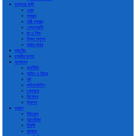
ডাক্তার বাড়ী
ওষুধ
স্বাস্থ্য
নারী স্বাস্থ্য
প্রেগন্যান্সি
মা ও শিশু
স্কিন সলুশন
খাবার দাবার
ব্যাংকিং
চাকরীর জগত
অন্যান্য
অর্থনীতি
আইন ও বিচার
ধর্ম
লাইফস্টাইল
খেলাধুলা
বিনোদন
ফ্যাশন
ভ্রমণ
ইউরোপ
আমেরিকা
ইটালী
কানাডা