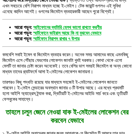
আলোচনা করে বিস্তারিত জেনে নেওয়া যাক।
ব্যক্তিগত তথ্য আদান-প্রদানের জন্য
এখন সবচেয়ে বেশি নিরাপদ মাধ্যম হচ্ছে ই-মেইল। টেক জায়ান্ট গুগলও এই সুবিধা
এনেছে বহুদিন আগেই। গুগলের জিমেইল ব্যবহারকারী আছেন পুরো বিশ্বেই।
আরো পড়ুন:
আইফোনের ব্যাটারি হেলথ ভালো রাখতে করণীয়
আরো পড়ুন:
স্মার্টফোনে ভাইরাস আছে কি না বুঝবেন যেভাবে
আরো পড়ুন:
স্মার্টফোন নিরাপদ রাখার ৭ উপায়
কমবেশি সবাই ইমেল বা জিমেইল ব্যবহার করেন। অনেক সময় আমাদের কাছে এমনকিছু
জিমেইল এসে পৌঁছায় যেগুলোর লোকেশন জানাটা খুবই দরকার। কোথা থেকে এলো
মেলটি তা জানার চেষ্টা করেন অনেকেই। তবে বেশির ভাগ সময়ই জিমেইল বা অন্য কোনো
মাধ্যম তাদের প্ল্যাটফর্মে আসা ই-মেইলের লোকেশন জানায়না।
তারপরও কিছু পদ্ধতি রয়েছে যার মাধ্যমে সহজেই ই-মেইলের লোকেশন জানতে
পারবেন। ই-মেইল সেন্ডারের অবস্থান জানার ৩ টি উপায় আছে। এর মধ্যে প্রথমটি
হলো আইপি অ্যাড্রেস ট্র্যাক করা, দ্বিতীয়টি ই-মেইলের আইডি সার্চ করে এবং তৃতীয়টি
ফেসবুকের সাহায্যে।
তাহলে চলুন জেনে নেওয়া যাক ই-মেইলের লোকেশন বের
করবেন যেভাবে
১. ই-মেইল আইপি অ্যাড্রেস জানার জন্য আপনাকে যে জিমেইল টি আসবে তার ডান