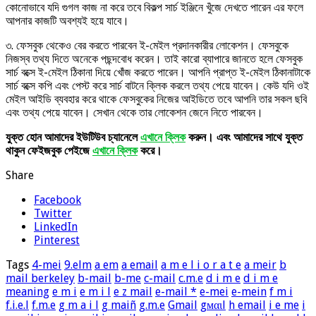
কোনোভাবে যদি গুগল কাজ না করে তবে বিকল্প সার্চ ইঞ্জিনে খুঁজে দেখতে পারেন এর ফলে
আপনার কাজটি অবশ্যই হয়ে যাবে।
৩. ফেসবুক থেকেও বের করতে পারবেন ই-মেইল প্রদানকারীর লোকেশন। ফেসবুকে
নিজস্ব তথ্য দিতে অনেকে পছন্দবোধ করেন। তাই কারো ব্যাপারে জানতে হলে ফেসবুক
সার্চ বক্সে ই-মেইল ঠিকানা দিয়ে খোঁজ করতে পারেন। আপনি প্রাপ্ত ই-মেইল ঠিকানাটাকে
সার্চ বক্সে কপি এবং পেস্ট করে সার্চ বাটনে ক্লিক করলে তথ্য পেয়ে যাবেন। কেউ যদি ওই
মেইল আইডি ব্যবহার করে থাকে ফেসবুকের নিজের আইডিতে তবে আপনি তার সকল ছবি
এবং তথ্য পেয়ে যাবেন। সেখান থেকে তার লোকেশন জেনে নিতে পারবেন।
যুক্ত হোন আমাদের ইউটিউব চ্যানেলে
এখানে ক্লিক
করুন। এবং আমাদের সাথে যুক্ত
থাকুন ফেইজবুক পেইজে
এখানে ক্লিক
করে।
Share
Facebook
Twitter
LinkedIn
Pinterest
Tags
4-mei
9.elm
a em
a email
a m e l i o r a t e
a meir
b
mail berkeley
b-mail
b-me
c-mail
c.m.e
d i m e
d i m e
meaning
e m i
e m i l
e z mail
e-mail *
e-mei
e-mein
f m i
f.i.e.l
f.m.e
g m a i l
g maiñ
g.m.e
Gmail
gмαιl
h email
i e me
i