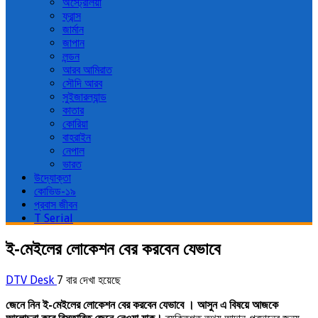
অস্ট্রেলিয়া
ফ্রান্স
জার্মান
জাপান
লন্ডন
আরব আমিরাত
সৌদি আরব
সুইজারল্যান্ড
কাতার
কোরিয়া
বাহরাইন
নেপাল
ভারত
উদ্যোক্তা
কোভিড-১৯
প্রবাস জীবন
T Serial
ই-মেইলের লোকেশন বের করবেন যেভাবে
DTV Desk
7 বার দেখা হয়েছে
জেনে নিন ই-মেইলের লোকেশন বের করবেন যেভাবে । আসুন এ বিষয়ে আজকে