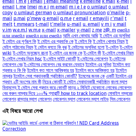
email
i m e
j email
j email meaning
k emeline
k mail
k-mel
l
email
l. me
lmei
m e i
m email
m i e l e
o umlaut
o umlaut
copy
o umlaut german
o umlaut pronunciation
o'maille
p-
mail
p.mai
p'mew
q email
q.m.e
r email
r emayili
r'mail
t
melt
t mmears
t-mail
t'melle
u-mail
u. email
v m i
v mail
v.im
w.e.m.l
w.m.e
x-mail
x-mailer
y-mail
z me
z@. m
емейл
или имейл
имейл или емейл
আমি এখন কোথায় আছি
ই মেইল এর অসুবিধা
ই মেইল এর পূর্ণরূপ কি
ই মেইল এর প্রবর্তক কে
ই মেইল কি
ই মেইল খোলার নিয়ম
ই
মেইল পাঠানোর নিয়ম
ই মেইল বলতে কি বুঝ
ই মেইলের অসুবিধা হলো
ই-মেইল
ই-মেইল
wiki
ই-মেইল অনুচ্ছেদ রচনা
ই-মেইল এর জনক কে
ই-মেইল কী
ই-মেইল লেখার নিয়ম
ই-মেইল লেখার নিয়ম hsc
ই-মেইল সাইট কোনটি
ই-মেইলের লোকেশন
ই-মেইলের
লোকেশন বের
ই-মেইলের লোকেশন বের করবেন যেভাবে
ইমেইল এর সুবিধা
ইমেইল কত
প্রকার ও কি কি
ইমেইল কত সালে আবিষ্কার হয়
ইমেইল কবে আবিষ্কৃত হয়
ইমেইল
নাম্বার
ইমেইল সেবা প্রদানকারী প্রতিষ্ঠান কোনটি?
ইমেলের জনক কে
একটি ইমেইল এর
প্রধান ২টি অংশের নাম কী
নিচের কোনটি ই মেইল সেবাদানকারী প্রতিষ্ঠান
বাংলা ম্যাপ
বিনামূল্যে ই মেইল সেবা প্রদান করে কোনটি
মাত্র ২ মিনিটে যেকোনো লোকের লোকেশন
বের করুন নাম্বার দিয়ে ১০০% গ্যারান্টি how to track location
মোবাইল নম্বরের
লোকেশন
রাস্তার ম্যাপ
লোকেশন
লোকেশন ম্যাপ
লোকেশন ম্যাপ লাইভ
সিম লোকেশন
এই বিষয়ে আরো লেখা