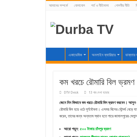
আমাদের সম্পর্কে
যোগাযোগ
শর্ত ও নীতিমালা
গোপনীয় নীতি
ব
একাডেমিক
অনলাইন ক্যারিয়ার
ডাক্তার 
কম খরচে রৌমারি বিল ভ্রমণ
DTV Desk
13 বার দেখা হয়েছে
জেনে নিন কিভাবে কম খরচে রৌমারি বিল ভ্রমণ করবেন। আসু
রৌমারি বিল হয়ে ওঠে পূর্ণযৌবনা। এসময় বিলের সৌন্দর্য বেড়ে
করেন, তাদের জন্য অন্যতম স্থান হতে পারে জামালপুরের মেলা
আরো পড়ুন:
৫০০ টাকায় চাঁদপুর ভ্রমণ