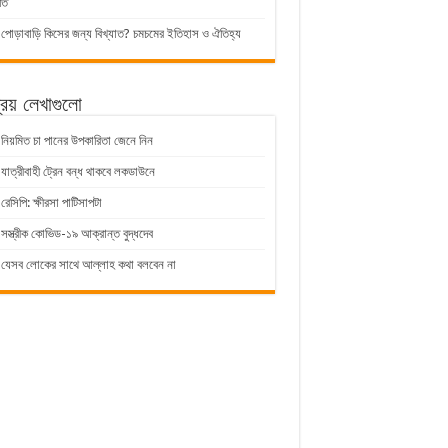
তি
পোড়াবাড়ি কিসের জন্য বিখ্যাত? চমচমের ইতিহাস ও ঐতিহ্য
িয় লেখাগুলো
নিয়মিত চা পানের উপকারিতা জেনে নিন
যাত্রীবাহী ট্রেন বন্ধ থাকবে লকডাউনে
রেসিপি: ক্ষীরসা পাটিসাপটা
সস্ত্রীক কোভিড-১৯ আক্রান্ত বুদ্ধদেব
যেসব লোকের সাথে আল্লাহ কথা বলবেন না