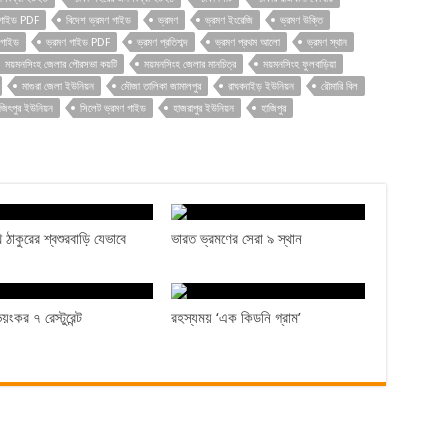
ণ গাইড PDF
বিদেশ ভ্রমণ গাইড
ভ্রমণ
ভ্রমণ ইংরেজি
ভ্রমণ উক্তি
 গাইড
ভ্রমণ গাইড PDF
ভ্রমণ প্রতিশব্দ
ভ্রমণ প্রথম আলো
ভ্রমণ স্থান
ময়মনসিংহ জেলার পৌরসভা কয়টি
ময়মনসিংহ জেলার মানচিত্র
ময়মনসিংহ ফুলবাড়িয়া
মাগুরা জেলা ইউনিয়ন
মৌজা তালিকা জামালপুর
রাঘবদাইড় ইউনিয়ন
রৌমারি বিল
জিৎপুর ইউনিয়ন
সিলেট ভ্রমণ গাইড
হাজরাপুর ইউনিয়ন
হাজিপুর
াথ ঠাকুরের শ্বশুরবাড়ি যেভাবে
ভারত ভ্রমণের সেরা ৯ স্থান
য়ংকর ৭ রেস্টুরেন্ট
রহস্যময় ‘এক কিডনি গ্রাম’