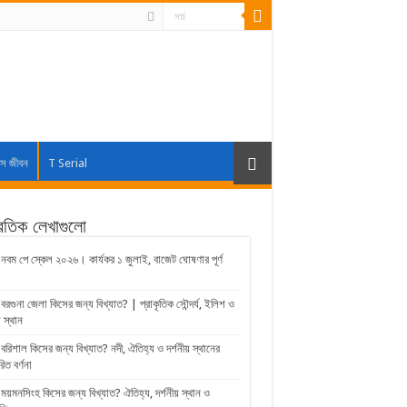
াস জীবন
T Serial
্রতিক লেখাগুলো
নবম পে স্কেল ২০২৬। কার্যকর ১ জুলাই, বাজেট ঘোষণার পূর্ণ
বরগুনা জেলা কিসের জন্য বিখ্যাত? | প্রাকৃতিক সৌন্দর্য, ইলিশ ও
় স্থান
বরিশাল কিসের জন্য বিখ্যাত? নদী, ঐতিহ্য ও দর্শনীয় স্থানের
রিত বর্ণনা
ময়মনসিংহ কিসের জন্য বিখ্যাত? ঐতিহ্য, দর্শনীয় স্থান ও