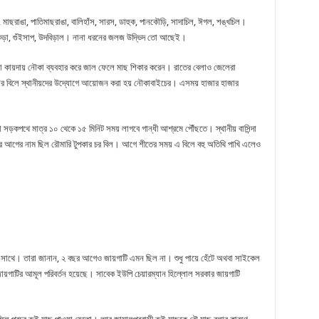
, মাছরাঙা, পাতিমাছরাঙা, বালিহাঁস, সারস, ডাহুক, পানকৌড়ি, সাদাচিল, ঈগল, শঙ্খচিল।
, কাঁকড়া, গুঁইসাপ, উদবিড়াল। নানা ধরনের জলজ উদ্ভিদ তো আছেই।
ানা কায়দায় নৌকা ব্যবহার করে জাল ফেলে মাছ শিকার করেন। রাতের বেলাও জেলেরা
িবছর বিলে স্থানীয়দের উদ্যোগে আয়োজন করা হয় নৌকাবাইচের। এসময় হাজার হাজার
 সড়কপথে মাত্র ১০ থেকে ১৫ মিনিট সময় লাগবে গান্ধী আশ্রমে পৌঁছতে। স্থানীয় বাসিন্দা
র আগের নাম ছিল রৌমারি টুপকার চর বিল। আগে শীতের সময় এ বিলে বহু অতিথি পাখি এলেও
সাথে। তারা জানান, ২ বছর আগেও জায়গাটি এমন ছিল না। শুধু পায়ে হেঁটে অথবা সাইকেল
জায়গাটির আমূল পরিবর্তন হয়েছে। সাবেক ইউপি চেয়ারম্যান হিল্লোল সরকার জায়গাটি