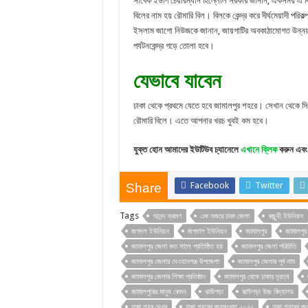
সাবেক ইউপি চেয়ারম্যান হিল্লোল সরকার জানান, একসময় এ বি
বিলের নাম হয় রৌমারি বিল। বিলকে কেন্দ্র করে দীর্ঘমেয়াদী পরিকল
ইসলাম জাগো নিউজকে জানান, জায়গাটির অবকাঠামোগত উন্নয়নের ক
পর্যটনকেন্দ্র গড়ে তোলা হবে।
যেভাবে যাবেন
ঢাকা থেকে প্রথমে যেতে হবে জামালপুর শহরে। সেখান থেকে স
রৌমারি বিলে। এতে আপনার খরচ খুবই কম হবে।
যুক্ত হোন আমাদের ইউটিউব চ্যানেলে
এখানে ক্লিক
করুন এবং 
Facebook
Twitter
Share
Tags
আনন্দ ভ্রমণ
এক নজরে ঢাকা জেলা
কছুন্দী ইউনিয়ন
জগদল ইউনিয়ন
জগদাল ইউনিয়ন
জামালপুর
জামালপু
জামালপুর জেলা কত সালে প্রতিষ্ঠিত হয়
জামালপুর জেলা পরিচিতি
জামালপুর জেলার দেওয়ানগঞ্জ উপজেলা
জামালপুর জেলার পূর্ব নাম
জামালপুর জেলার শিক্ষা প্রতিষ্ঠান
জামালপুর থেকে ঢাকার দূরত্ব
জামালপুরের মানুষ কেমন
ঝাউগড়া
ঝাউগড়া উচ্চ বিদ্যালয়
ঢাকা শহর দেখব
ঢাকা শহরের জনসংখ্যা ২০২২
ঢাকা শহরের জ