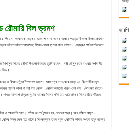
সংস্কৃ
ে রৌমারি বিল ভ্রমণ
জনপ্র
 গেছে পিচঢালা-আধাপাকা সড়ক। আকাশে সাদা মেঘের ভেলা। পড়ন্ত বিকেলে বিলের মাঝখান
য়। সড়কে হাঁটতে হাঁটতে অনেকেই বিলের খোলা হাওয়া গায়ে লাগান। এছাড়াও মোটরসাইকেলে
রমণপিপাসুরা বিলের সৌন্দর্য উপভোগ করতে ছুটে আসেন। বর্ষা মৌসুম চলে যাওয়ায় দর্শনার্থীর
পড়া ভিড়।
ে পারেন এ বিলের সৌন্দর্য উপভোগ করতে। জামালপুর সদর থেকে মাত্র ২৫ কিলোমিটার দূরে
 সড়কের পাশেই ভাড়া পাওয়া যায় নৌকা। নৌকা ভ্রমণের খরচও বেশ কম। জোৎস্না রাতেও
 পশ্চিম আকাশে রক্তিম সূর্যের আলোয় বিলের পানি হয়ে ওঠে রঙিন। বিলের তীরে দাঁড়িয়ে
টিয়া ও শেখসাদী গ্রাম। পশ্চিম অংশে টুপকার চর, ঘোষের পাড়া। আর দক্ষিণে যমুনা-
িলের সৌন্দর্য ভিন্ন রকম হয়ে থাকে। দিগন্তজুড়ে তখন সবুজ-সোনালি আবার কখনো হলুদ শস্যের