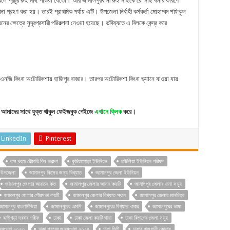
লে প্রচুর রুই মাছ পাওয়া যেতো। আর জামালপুরবাসী রুই মাছকে রৌ মাছ বলার কারণে
্পনা গ্রহণ করা হয়। তারই প্রাথমিক পর্যায় এটি। উপজেলা নির্বাহী কর্মকর্তা মোহাম্মদ শফিকুল
্ষেত্রে সুদূরপ্রসারী পরিকল্পনা নেওয়া হয়েছে। ভবিষ্যতে এ বিলকে কেন্দ্র করে
িএনজি কিংবা অটোরিকশায় হাজিপুর বাজার। তারপর অটোরিকশা কিংবা ভ্যানে যাওয়া যায়
আমাদের সাথে যুক্ত থাকুন ফেইজবুক পেইজে
এখানে ক্লিক
করে।
LinkedIn
Pinterest
কম খরচে রৌমারি বিল ভ্রমণ
কুচিয়ামোড়া ইউনিয়ন
চাউলিয়া ইউনিয়ন পরিষদ
র উপজেলা
জামালপুর কিসের জন্য বিখ্যাত
জামালপুর জেলা ইউনিয়ন
জামালপুর জেলার আয়তন কত
জামালপুর জেলার আসন কয়টি
জামালপুর জেলার থানা সমূহ
জামালপুর জেলার পৌরসভা কয়টি
জামালপুর জেলার বিখ্যাত স্থান
জামালপুর জেলার মানচিত্র
জামালপুর বাংলাপিডিয়া
জামালপুরের এমপি
জামালপুরের বিখ্যাত খাবার
জামালপুরের ভাষা
ঝাউগড়া দরবার শরীফ
ঢাকা
ঢাকা জেলা কয়টি থানা
ঢাকা বিভাগের জেলা সমূহ
নসংখ্যা ২০২৩
ঢাকা শহরের জনসংখ্যা ২০২৪
ঢাকা সিটি
ঢাকার রাজধানী কোথায়