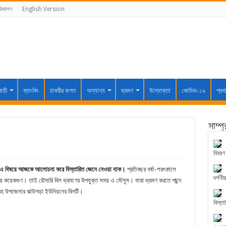
িজ্ঞাপন
English Version
বাড়ী
ব্যাংকিং
চাকরীর জগত
অন্যান্য
ভ্রমণ
উদ্যোক্তা
কোভিড-১৯
প্রব
সাম্প
বিবরণ
ন এ বিষয়ে আজকে আলোচনা করে বিস্তারিত জেনে নেওয়া যাক।
প্রতিবছর বর্ষা-শরৎকালে
দর্শনীয
 যায় কয়েকগুণ। তাই রৌমারি বিল ভ্রমণের উপযুক্ত সময় এ মৌসুম। যারা ভ্রমণ করতে পছন্দ
ন্দহ উপজেলার ঝাউগড়া ইউনিয়নের বিলটি।
বিস্তা