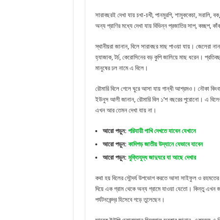
সারাবছরই দেখা যায় চখা-চখী, পানমুরগি, শামুককেচা, সরালি, বক
অন্য প্রাণির মধ্যে দেখা যায় বিভিন্ন প্রজাতির সাপ, কচ্ছপ
স্থানীয়রা জানান, বিলে সারাবছর মাছ পাওয়া যায়। জেলেরা ন
হ্যাজাক, টর্চ, কেরোসিনের বড় কুপি জালিয়ে মাছ ধরেন। প্রত
মানুষের ঢল নামে এ বিলে।
রৌমারি বিলে গেলে ঘুরে আসা যায় গান্ধী আশ্রমও। নৌকা কিংবা
ইউনুস আলী জানান, রৌমারি বিল ১’শ বছরের পুরোনো। এ বিলে
এখন আর তেমন দেখা যায় না।
আরো পড়ুন:
পরিযায়ী পাখি দেখতে যাবেন যেখানে
আরো পড়ুন:
কাদিগড় জাতীয় উদ্যানে যেভাবে যাবেন
আরো পড়ুন:
মুক্তিযুদ্ধ জাদুঘরে যা আছে দেখার
কথা হয় বিলের সৌন্দর্য উপভোগ করতে আসা সাইফুল ও রহমতের 
দিয়ে এক গ্রাম থেকে অন্য গ্রামে যাওয়া যেতো। কিন্তু এখন 
পর্যটনকেন্দ্র হিসেবে গড়ে তুলেছেন।