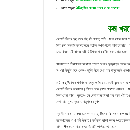
আরো পড়ুন:
সাজেকে কীভাবে যাবেন কোথায় থাকবেন?
আরো পড়ুন:
ঐতিহাসিক পানাম নগরে যা যা দেখবেন
কম খরচ
রৌমারি বিলের দুই ধারে থই থই করছে পানি। মাঝ বরাবর চলে
দিয়ে চলা সড়কটি ব্যস্ত হয়ে উঠেছে দর্শনার্থীদের আনাগোনা
চড়ে বিলের দুই ধারের সৌন্দর্য উপভোগ করাটাও বেশ রোমাঞ্চকর।
যাতায়াত ও নিরাপত্তা ব্যবস্থা ভালো থাকায় দূরদূরান্ত থেকে ভ্
সংখ্যা কিছুটা কমে গেলেও ছুটির দিনে দেখা যায় মানুষের উপচে
চাইলে ছুটির দিনে পরিবার বা বন্ধুদের নিয়ে যে কেউ ঘুরে আসত
রৌমারি বিলের অবস্থান। বিলের বুকে ঘুরতে পারবেন নৌকায়।
বিলে ঘোরা যায়। ঘুরতে এসে কেনা যায় তাজা মাছ আর খাঁটি দুধ।
দেখা যায় সূর্যাস্তের মনোমুগ্ধকর দৃশ্য।
স্থানীয়দের সাথে কথা বলে জানা যায়, বিলের দুই পাশে কাপাসহা
ব্রহ্মপুত্রের শাখা নদী ঝিনাই। বর্ষাকাল ছাড়া অন্য ঋতুতে ব
মাঠ। শীতকালে নানা রকম পরিযায়ী পাখির দেখা মেলে।