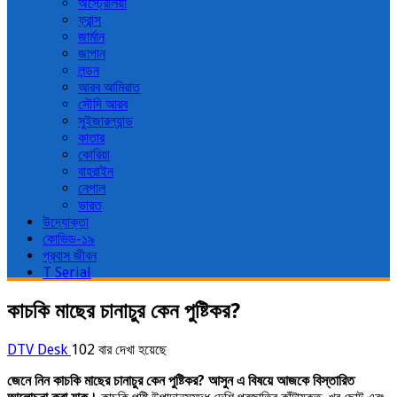
অস্ট্রেলিয়া
ফ্রান্স
জার্মান
জাপান
লন্ডন
আরব আমিরাত
সৌদি আরব
সুইজারল্যান্ড
কাতার
কোরিয়া
বাহরাইন
নেপাল
ভারত
উদ্যোক্তা
কোভিড-১৯
প্রবাস জীবন
T Serial
কাচকি মাছের চানাচুর কেন পুষ্টিকর?
DTV Desk
102 বার দেখা হয়েছে
জেনে নিন কাচকি মাছের চানাচুর কেন পুষ্টিকর? আসুন এ বিষয়ে আজকে বিস্তারিত