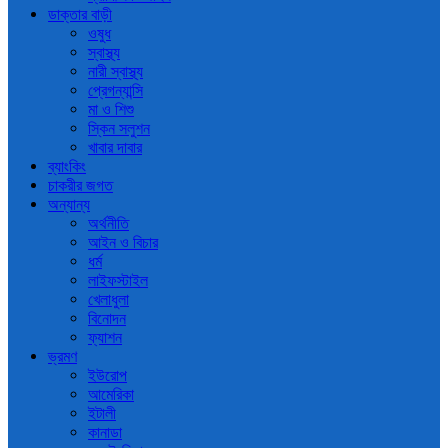
ডাক্তার বাড়ী
ওষুধ
স্বাস্থ্য
নারী স্বাস্থ্য
প্রেগন্যান্সি
মা ও শিশু
স্কিন সলুশন
খাবার দাবার
ব্যাংকিং
চাকরীর জগত
অন্যান্য
অর্থনীতি
আইন ও বিচার
ধর্ম
লাইফস্টাইল
খেলাধুলা
বিনোদন
ফ্যাশন
ভ্রমণ
ইউরোপ
আমেরিকা
ইটালী
কানাডা