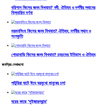
বরিশাল কিসের জন্য বিখ্যাত? নদী, ঐতিহ্য ও দর্শনীয় স্থানের
বিস্তারিত বর্ণনা
ময়মনসিংহ কিসের জন্য বিখ্যাত? ঐতিহ্য, দর্শনীয় স্থান ও
সংস্কৃতি
পোড়াবাড়ি কিসের জন্য বিখ্যাত? চমচমের ইতিহাস ও ঐতিহ্য
জনপ্রিয় লেখাগুলো
পাটুরিয়া ঘাটে ঈদে ঘরমুখো মানুষের ঢল!
ঘরের কাছে ‘সুইজারল্যান্ড’