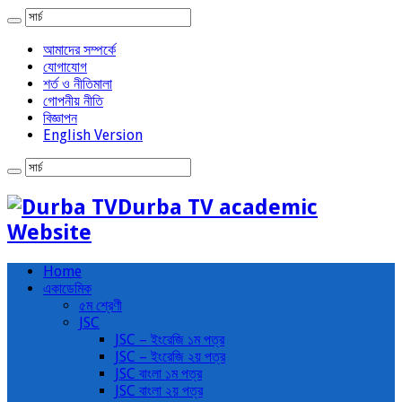
আমাদের সম্পর্কে
যোগাযোগ
শর্ত ও নীতিমালা
গোপনীয় নীতি
বিজ্ঞাপন
English Version
Durba TV academic
Website
Home
একাডেমিক
৫ম শ্রেণী
JSC
JSC – ইংরেজি ১ম পত্র
JSC – ইংরেজি ২য় পত্র
JSC বাংলা ১ম পত্র
JSC বাংলা ২য় পত্র