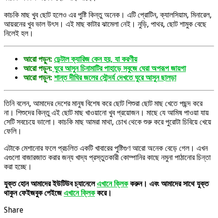
কাচকি মাছ খুব ছোট হলেও এর পুষ্টি কিন্তু অনেক। এটি প্রোটিন, ক্যালসিয়াম, মিনারেল,
আয়রনের খুব ভাল উৎস। এই মাছ কাটার ঝামেলা নেই। নুড়ি, পাথর, ছোট শামুক বেছে
নিলেই হল।
আরো পড়ুন:
ডেন্টাল ক্যারিজ কেন হয়, যা করণীয়
আরো পড়ুন:
ঘুরে আসুন চিনামাটির পাহাড়ে সবুজে ঘেরা অপরূপ জায়গা
আরো পড়ুন:
শান্ত দীঘির জলের সৌন্দর্য দেখতে ঘুরে আসুন ছালড়া
তিনি বলেন, আমাদের দেশের মানুষ বিশেষ করে ছোট শিশুরা ছোট মাছ খেতে পছন্দ করে
না। শিশুদের কিন্তু এই ছোট মাছ খাওয়ানো খুব প্রয়োজন। মাছে যে আমিষ পাওয়া যায়
সেটি সবচেয়ে ভালো। কাচকি মাছ আমরা মাথা, চোখ থেকে শুরু করে পুরোটা চিবিয়ে খেয়ে
ফেলি।
এটাকে মেশানোর ফলে প্রচলিত একটি খাবারের পুষ্টিগুণ আরো অনেক বেড়ে গেল। এখন
এগুলো বাজারজাত করার জন্য খাদ্য প্রস্তুতকারী কোম্পানির কাছে নমুনা পাঠানোর চিন্তা
করা হচ্ছে।
যুক্ত হোন আমাদের ইউটিউব চ্যানেলে
এখানে ক্লিক
করুন। এবং আমাদের সাথে যুক্ত
থাকুন ফেইজবুক পেইজে
এখানে ক্লিক
করে।
Share