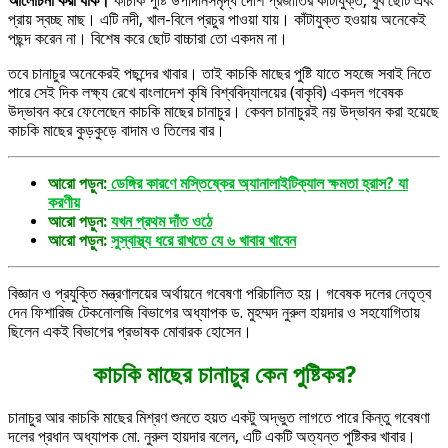
আলোচনা করা যাক।
কাচকি পুষ্টি উপাদানসমৃদ্ধ দেশি প্রজাতির কাঁটাযুক্ত, খুব ছোট এবং
প্রায় স্বচ্ছ মাছ। এটি নদী, খাল-বিলে প্রচুর পাওয়া যায়। কাঁটাযুক্ত হওয়ায় অনেকেই
পছন্দ করেন না। বিশেষ করে ছোট বাচ্চারা তো একদম না।
তবে চানাচুর অনেকেরই পছন্দের খাবার। তাই কাচকি মাছের পুষ্টি যাতে সহজে সবাই নিতে
পারে সেই দিক লক্ষ্য রেখে বাংলাদেশ কৃষি বিশ্ববিদ্যালয়ের (বাকৃবি) একদল গবেষক
উদ্ভাবন করে ফেলেছেন কাচকি মাছের চানাচুর। কেবল চানাচুরই নয় উদ্ভাবন করা হয়েছে
কাচকি মাছের কুড়কুড়ে বাদাম ও তিলের বার।
আরো পড়ুন:
ডেঙ্গির কারণে মস্তিষ্কের অ্যানালাইটিক্যাল ক্ষমতা হ্রাস? যা
করণীয়
আরো পড়ুন:
যখন প্রথম দাঁত ওঠে
আরো পড়ুন:
সুস্বাস্থ্য ধরে রাখতে যে ৬ খাবার খাবেন
বিজ্ঞান ও প্রযুক্তি মন্ত্রণালয়ের অর্থায়নে গবেষণা পরিচালিত হয়। গবেষক দলের নেতৃত্ব
দেন ফিশারিজ টেকনোলজি বিভাগের অধ্যাপক ড. মুহম্মদ নুরুল হায়দার ও সহযোগিতায়
ছিলেন একই বিভাগের প্রভাষক মোবারক হোসেন।
কাচকি মাছের চানাচুর কেন পুষ্টিকর?
চানাচুর আর কাচকি মাছের মিশ্রণ শুনতে হয়ত একটু অদ্ভুত লাগতে পারে কিন্তু গবেষণা
দলের প্রধান অধ্যাপক মো. নুরুল হায়দার বলেন, এটি একটি অত্যন্ত পুষ্টিকর খাবার।