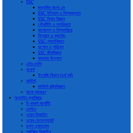
SSC
মাধ্যমিক বাংলা ১ম
SSC ইতিহাস ও বিশ্বসভ্যতা
SSC হিসাব বিজ্ঞান
পৌরনীতি ও নাগরিকতা
বাংলাদেশ ও বিশ্বপরিচয়
ফিন্যান্স ও ব্যাংকিং
SSC-পদার্থবিজ্ঞান
ভূগোল ও পরিবেশ
SSC জীববিজ্ঞান
ব্যবসায় উদ্যোগ
এইচএসসি
অনার্স
ইংরেজি বিভাগ (৪র্থ বর্ষ)
মাস্টার্স
মাস্টার্স-রাষ্ট্রবিজ্ঞান
বাংলা ব্যাকরণ
অনলাইন ক্যারিয়ার
ই-কমার্স মার্কেটিং
এসইও
ওয়েব ডিজাইন
ওয়েব ডেভেলপমেন্ট
গুগল এ্যাডসেন্স
গ্রাফিক্স ডিজাইন