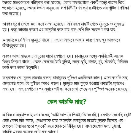
শুরুতে মাছগুলোকে পরিষ্কার করা হয়েছে, এরপর মাছগুলোকে একটি যন্ত্রে বাতাস দিয়ে
শুকোনো হয়েছে, মৎস্যবিজ্ঞান অনুষদের ফিশ নিউট্রিশন ল্যাবরেটরিতে এর পুষ্টিগুণ পরীক্ষা
করা হয়েছে।
তারপর ডুবো তেলে কড়া করে ভাজা হয়েছে। এর ফলে মাছটি খেতে মুচমুচে ও সুস্বাদু
হয়। কড়া ভাজার কারণে এর আর্দ্রতা কমে যায় বলে বেশি দিন সংরক্ষণ করা যায়।
অন্যদিকে বেশিদিন মুচমুচে থাকে। এছাড়া এভাবে ভাজার কারণে মাছ খুব ভালভাবে
জীবাণুমুক্ত হয়।
এরপর ভাজা মাছকে চানাচুরের সাথে মেশানো হয়। চানাচুরের মধ্যে এমনিতেই অনেক
কিছুর মিশ্রণ থাকে। যেমন বেসনের তৈরি বুন্দিয়া, লম্বা ঝুরি, বাদাম, বুট, মটরশুঁটি, বিভিন্ন
রকম ডাল ভাজা ইত্যাদি।
অধ্যাপক মো. নুরুল হায়দার বলেন, চানাচুরের পুষ্টিগুণ এমনিতেই ভাল। এতে কাচকি মাছ
মেশানোর ফলে এর পুষ্টিগুণ আরও বাড়ল। মুচমুচে মাছ যুক্ত হওয়ায় খাবারটির স্বাদেও
মজা হল। মাছ মেশানোর পর ল্যাবে পরীক্ষা করে দেখা গেছে এর পুষ্টিগুণ অনেক বেড়েছে।
কেন কাচকি মাছ?
এ বিষয়ে অধ্যাপক হায়দার বলেন, ‘আমি জাপানে পিএইচডি করেছি। সেখানে দেখেছি ছোট
ছোট যেসব মাছ আছে, সেগুলোকে তারা অনেকটা চানাচুরের মতোই স্ন্যাক হিসেবে খায়।
সেগুলো চিপসের মতো প্যাকেট করে দোকানে বিক্রি হয়। বাংলাদেশেও মলা, ঢ্যালা,
কাচকি এরকম অনেক ছোট মাছ আছে।