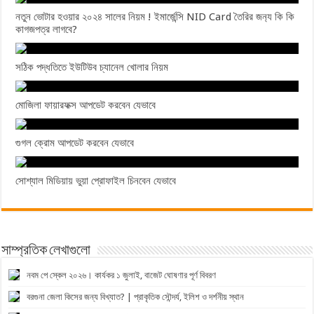
নতুন ভোটার হওয়ার ২০২৪ সালের নিয়ম ! ইমার্জেন্সি NID Card তৈরির জন‍্য কি কি
কাগজপত্র লাগবে?
সঠিক পদ্ধতিতে ইউটিউব চ্যানেল খোলার নিয়ম
মোজিলা ফায়ারফক্স আপডেট করবেন যেভাবে
গুগল ক্রোম আপডেট করবেন যেভাবে
সোশ্যাল মিডিয়ায় ভুয়া প্রোফাইল চিনবেন যেভাবে
সাম্প্রতিক লেখাগুলো
নবম পে স্কেল ২০২৬। কার্যকর ১ জুলাই, বাজেট ঘোষণার পূর্ণ বিবরণ
বরগুনা জেলা কিসের জন্য বিখ্যাত? | প্রাকৃতিক সৌন্দর্য, ইলিশ ও দর্শনীয় স্থান