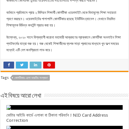
কাজগুলো কোর্সটিকা ইন্ডিয়া ওয়েবসাইটের সহযোগিতায় সম্পন্ন করতে পারবেন।
বর্তমানে প্রতিমাসে প্রায় ২ মিলিয়ন শিক্ষার্থী কোর্সটিকা ওয়েবসাইট থেকে বিনামূল্যে শিক্ষা সহায়তা
গ্রহণ করছেন। ওয়েবসাইটের পাশাপাশি কোর্সটিকার রয়েছে ইউটিউব চ্যানেল। যেখানে নিয়মিত
শিক্ষামূলক বিভিন্ন কনটেন্ট প্রচার করা হয়।
উল্লেখ্য, ২০২০ সালে বিশ্বব্যাপী করোনা মহামারী আক্রমণের প্রাক্কালে কোর্সটিকা অনলাইন শিক্ষা
প্লাটফর্মের যাত্রা শুরু হয়। শুরু থেকেই শিক্ষার্থীদের ব্যপক সাড়া প্রদানের মাধ্যমে খুব অল্প সময়ের
মধ্যেই এটি বেশ জনপ্রিয়তা লাভ করে।
Tags
কোর্সটিকায় এলো ভারতীয় সংস্করণ
এই বিষয়ে আরো লেখা
ভোটার আইডি কার্ডে এলাকা বা ঠিকানা পরিবর্তন ! NID Card Address
Correction