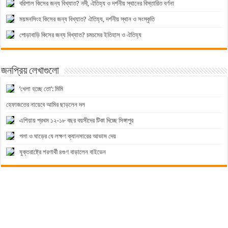
বরিশাল কিসের জন্য বিখ্যাত? নদী, ঐতিহ্য ও দর্শনীয় স্থানের বিস্তারিত বর্ণনা
ময়মনসিংহ কিসের জন্য বিখ্যাত? ঐতিহ্য, দর্শনীয় স্থান ও সংস্কৃতি
পোড়াবাড়ি কিসের জন্য বিখ্যাত? চমচমের ইতিহাস ও ঐতিহ্য
জনপ্রিয় লেখাগুলো
‘খেলা হচ্ছে তো’: মিমি
হেফাজতের নায়েবে আমির ছাড়লেন দল
এশিয়ায় প্রথম ১২-১৮ বছর বয়সীদের টিকা দিচ্ছে সিঙ্গাপুর
গলা ও ঘাড়ের যে লক্ষণ ক্যানসারের আভাস দেয়
যুক্তরাষ্ট্রে শরণার্থী ৪গুণ বাড়ালেন বাইডেন