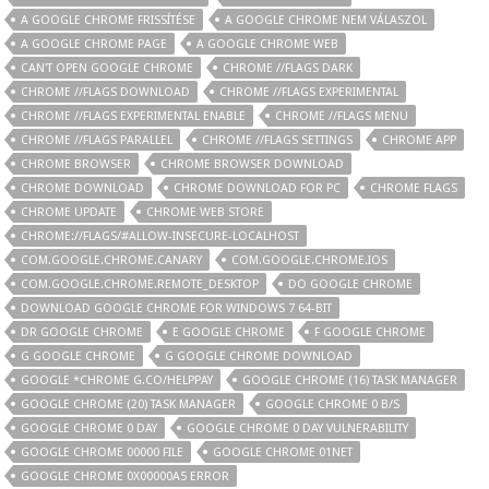
A GOOGLE CHROME FRISSÍTÉSE
A GOOGLE CHROME NEM VÁLASZOL
A GOOGLE CHROME PAGE
A GOOGLE CHROME WEB
CAN'T OPEN GOOGLE CHROME
CHROME //FLAGS DARK
CHROME //FLAGS DOWNLOAD
CHROME //FLAGS EXPERIMENTAL
CHROME //FLAGS EXPERIMENTAL ENABLE
CHROME //FLAGS MENU
CHROME //FLAGS PARALLEL
CHROME //FLAGS SETTINGS
CHROME APP
CHROME BROWSER
CHROME BROWSER DOWNLOAD
CHROME DOWNLOAD
CHROME DOWNLOAD FOR PC
CHROME FLAGS
CHROME UPDATE
CHROME WEB STORE
CHROME://FLAGS/#ALLOW-INSECURE-LOCALHOST
COM.GOOGLE.CHROME.CANARY
COM.GOOGLE.CHROME.IOS
COM.GOOGLE.CHROME.REMOTE_DESKTOP
DO GOOGLE CHROME
DOWNLOAD GOOGLE CHROME FOR WINDOWS 7 64-BIT
DR GOOGLE CHROME
E GOOGLE CHROME
F GOOGLE CHROME
G GOOGLE CHROME
G GOOGLE CHROME DOWNLOAD
GOOGLE *CHROME G.CO/HELPPAY
GOOGLE CHROME (16) TASK MANAGER
GOOGLE CHROME (20) TASK MANAGER
GOOGLE CHROME 0 B/S
GOOGLE CHROME 0 DAY
GOOGLE CHROME 0 DAY VULNERABILITY
GOOGLE CHROME 00000 FILE
GOOGLE CHROME 01NET
GOOGLE CHROME 0X00000A5 ERROR