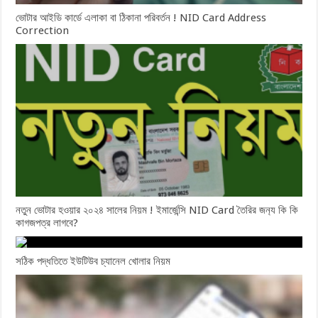
ভোটার আইডি কার্ডে এলাকা বা ঠিকানা পরিবর্তন ! NID Card Address
Correction
নতুন ভোটার হওয়ার ২০২৪ সালের নিয়ম ! ইমার্জেন্সি NID Card তৈরির জন‍্য কি কি
কাগজপত্র লাগবে?
সঠিক পদ্ধতিতে ইউটিউব চ্যানেল খোলার নিয়ম