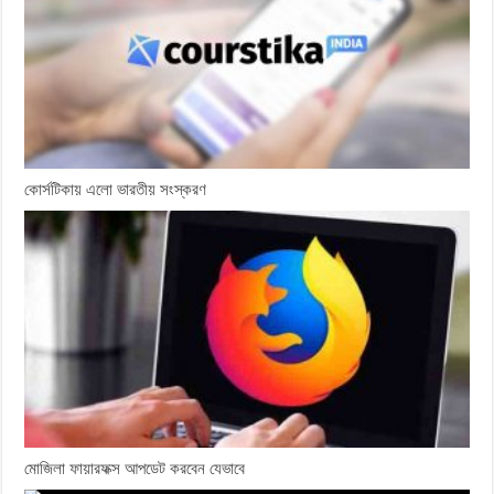
কোর্সটিকায় এলো ভারতীয় সংস্করণ
মোজিলা ফায়ারফক্স আপডেট করবেন যেভাবে