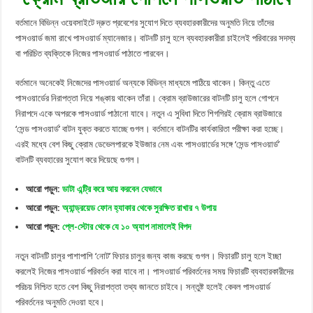
বর্তমানে বিভিন্ন ওয়েবসাইটে দ্রুত প্রবেশের সুযোগ দিতে ব্যবহারকারীদের অনুমতি নিয়ে তাঁদের
পাসওয়ার্ড জমা রাখে পাসওয়ার্ড ম্যানেজার। বাটনটি চালু হলে ব্যবহারকারীরা চাইলেই পরিবারের সদস্য
বা পরিচিত ব্যক্তিকে নিজের পাসওয়ার্ড পাঠাতে পারবেন।
বর্তমানে অনেকেই নিজেদের পাসওয়ার্ড অন্যকে বিভিন্ন মাধ্যমে পাঠিয়ে থাকেন। কিন্তু এতে
পাসওয়ার্ডের নিরাপত্তা নিয়ে শঙ্কায় থাকেন তাঁরা। ক্রোম ব্রাউজারের বাটনটি চালু হলে গোপনে
নিরাপদে একে অপরকে পাসওয়ার্ড পাঠানো যাবে। নতুন এ সুবিধা দিতে শিগগিরই ক্রোম ব্রাউজারে
‘সেন্ড পাসওয়ার্ড’ বাটন যুক্ত করতে যাচ্ছে গুগল। বর্তমানে বাটনটির কার্যকারিতা পরীক্ষা করা হচ্ছে।
এরই মধ্যে বেশ কিছু ক্রোম ডেভেলপারকে ইউজার নেম এবং পাসওয়ার্ডের সঙ্গে ‘সেন্ড পাসওয়ার্ড’
বাটনটি ব্যবহারের সুযোগ করে দিয়েছে গুগল।
আরো পড়ুন:
ডাটা এন্ট্রি করে আয় করবেন যেভাবে
আরো পড়ুন:
অ্যান্ড্রয়েড ফোন হ্যাকার থেকে সুরক্ষিত রাখার ৭ উপায়
আরো পড়ুন:
প্লে-স্টোর থেকে যে ১০ অ্যাপ নামালেই বিপদ
নতুন বাটনটি চালুর পাশাপাশি ‘নোট’ ফিচার চালুর জন্য কাজ করছে গুগল। ফিচারটি চালু হলে ইচ্ছা
করলেই নিজের পাসওয়ার্ড পরিবর্তন করা যাবে না। পাসওয়ার্ড পরিবর্তনের সময় ফিচারটি ব্যবহারকারীদের
পরিচয় নিশ্চিত হতে বেশ কিছু নিরাপত্তা তথ্য জানতে চাইবে। সন্তুষ্ট হলেই কেবল পাসওয়ার্ড
পরিবর্তনের অনুমতি দেওয়া হবে।