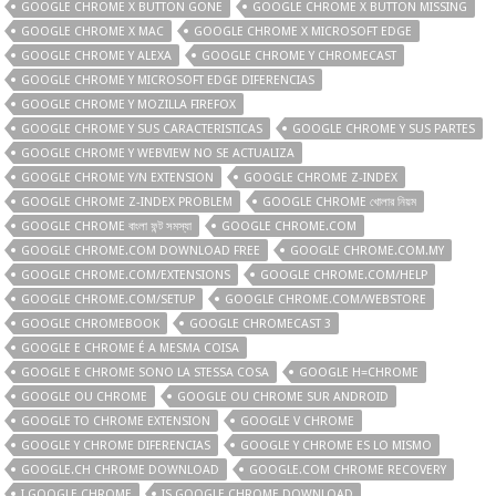
GOOGLE CHROME X BUTTON GONE
GOOGLE CHROME X BUTTON MISSING
GOOGLE CHROME X MAC
GOOGLE CHROME X MICROSOFT EDGE
GOOGLE CHROME Y ALEXA
GOOGLE CHROME Y CHROMECAST
GOOGLE CHROME Y MICROSOFT EDGE DIFERENCIAS
GOOGLE CHROME Y MOZILLA FIREFOX
GOOGLE CHROME Y SUS CARACTERISTICAS
GOOGLE CHROME Y SUS PARTES
GOOGLE CHROME Y WEBVIEW NO SE ACTUALIZA
GOOGLE CHROME Y/N EXTENSION
GOOGLE CHROME Z-INDEX
GOOGLE CHROME Z-INDEX PROBLEM
GOOGLE CHROME খোলার নিয়ম
GOOGLE CHROME বাংলা ফন্ট সমস্যা
GOOGLE CHROME.COM
GOOGLE CHROME.COM DOWNLOAD FREE
GOOGLE CHROME.COM.MY
GOOGLE CHROME.COM/EXTENSIONS
GOOGLE CHROME.COM/HELP
GOOGLE CHROME.COM/SETUP
GOOGLE CHROME.COM/WEBSTORE
GOOGLE CHROMEBOOK
GOOGLE CHROMECAST 3
GOOGLE E CHROME É A MESMA COISA
GOOGLE E CHROME SONO LA STESSA COSA
GOOGLE H=CHROME
GOOGLE OU CHROME
GOOGLE OU CHROME SUR ANDROID
GOOGLE TO CHROME EXTENSION
GOOGLE V CHROME
GOOGLE Y CHROME DIFERENCIAS
GOOGLE Y CHROME ES LO MISMO
GOOGLE.CH CHROME DOWNLOAD
GOOGLE.COM CHROME RECOVERY
I GOOGLE CHROME
IS GOOGLE CHROME DOWNLOAD