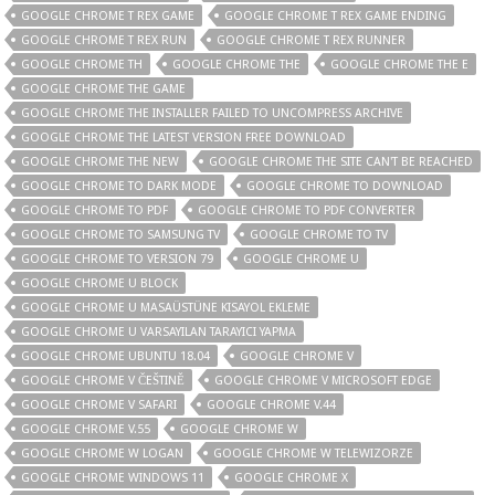
GOOGLE CHROME T REX GAME
GOOGLE CHROME T REX GAME ENDING
GOOGLE CHROME T REX RUN
GOOGLE CHROME T REX RUNNER
GOOGLE CHROME TH
GOOGLE CHROME THE
GOOGLE CHROME THE E
GOOGLE CHROME THE GAME
GOOGLE CHROME THE INSTALLER FAILED TO UNCOMPRESS ARCHIVE
GOOGLE CHROME THE LATEST VERSION FREE DOWNLOAD
GOOGLE CHROME THE NEW
GOOGLE CHROME THE SITE CAN'T BE REACHED
GOOGLE CHROME TO DARK MODE
GOOGLE CHROME TO DOWNLOAD
GOOGLE CHROME TO PDF
GOOGLE CHROME TO PDF CONVERTER
GOOGLE CHROME TO SAMSUNG TV
GOOGLE CHROME TO TV
GOOGLE CHROME TO VERSION 79
GOOGLE CHROME U
GOOGLE CHROME U BLOCK
GOOGLE CHROME U MASAÜSTÜNE KISAYOL EKLEME
GOOGLE CHROME U VARSAYILAN TARAYICI YAPMA
GOOGLE CHROME UBUNTU 18.04
GOOGLE CHROME V
GOOGLE CHROME V ČEŠTINĚ
GOOGLE CHROME V MICROSOFT EDGE
GOOGLE CHROME V SAFARI
GOOGLE CHROME V.44
GOOGLE CHROME V.55
GOOGLE CHROME W
GOOGLE CHROME W LOGAN
GOOGLE CHROME W TELEWIZORZE
GOOGLE CHROME WINDOWS 11
GOOGLE CHROME X