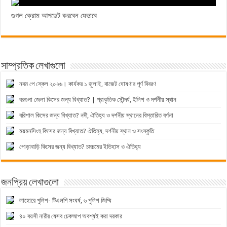
গুগল ক্রোম আপডেট করবেন যেভাবে
সাম্প্রতিক লেখাগুলো
নবম পে স্কেল ২০২৬। কার্যকর ১ জুলাই, বাজেট ঘোষণার পূর্ণ বিবরণ
বরগুনা জেলা কিসের জন্য বিখ্যাত? | প্রাকৃতিক সৌন্দর্য, ইলিশ ও দর্শনীয় স্থান
বরিশাল কিসের জন্য বিখ্যাত? নদী, ঐতিহ্য ও দর্শনীয় স্থানের বিস্তারিত বর্ণনা
ময়মনসিংহ কিসের জন্য বিখ্যাত? ঐতিহ্য, দর্শনীয় স্থান ও সংস্কৃতি
পোড়াবাড়ি কিসের জন্য বিখ্যাত? চমচমের ইতিহাস ও ঐতিহ্য
জনপ্রিয় লেখাগুলো
লাহোরে পুলিশ- টিএলপি সংঘর্ষ, ৬ পুলিশ জিম্মি
৪০ বয়সী নারীর যেসব চেকআপ অবশ্যই করা দরকার