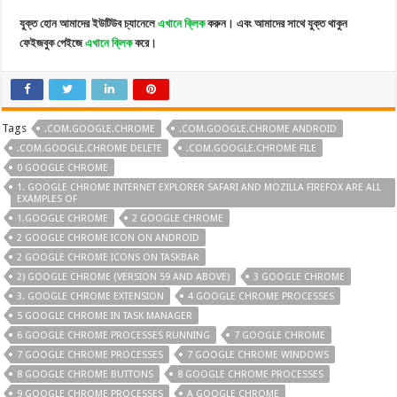
যুক্ত হোন আমাদের ইউটিউব চ্যানেলে
এখানে ক্লিক
করুন। এবং আমাদের সাথে যুক্ত থাকুন
ফেইজবুক পেইজে
এখানে ক্লিক
করে।
Tags
.COM.GOOGLE.CHROME
.COM.GOOGLE.CHROME ANDROID
.COM.GOOGLE.CHROME DELETE
.COM.GOOGLE.CHROME FILE
0 GOOGLE CHROME
1. GOOGLE CHROME INTERNET EXPLORER SAFARI AND MOZILLA FIREFOX ARE ALL
EXAMPLES OF
1.GOOGLE CHROME
2 GOOGLE CHROME
2 GOOGLE CHROME ICON ON ANDROID
2 GOOGLE CHROME ICONS ON TASKBAR
2) GOOGLE CHROME (VERSION 59 AND ABOVE)
3 GOOGLE CHROME
3. GOOGLE CHROME EXTENSION
4 GOOGLE CHROME PROCESSES
5 GOOGLE CHROME IN TASK MANAGER
6 GOOGLE CHROME PROCESSES RUNNING
7 GOOGLE CHROME
7 GOOGLE CHROME PROCESSES
7 GOOGLE CHROME WINDOWS
8 GOOGLE CHROME BUTTONS
8 GOOGLE CHROME PROCESSES
9 GOOGLE CHROME PROCESSES
A GOOGLE CHROME