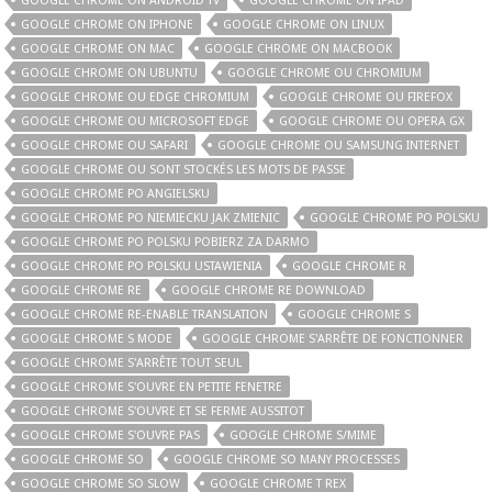
GOOGLE CHROME ON ANDROID TV
GOOGLE CHROME ON IPAD
GOOGLE CHROME ON IPHONE
GOOGLE CHROME ON LINUX
GOOGLE CHROME ON MAC
GOOGLE CHROME ON MACBOOK
GOOGLE CHROME ON UBUNTU
GOOGLE CHROME OU CHROMIUM
GOOGLE CHROME OU EDGE CHROMIUM
GOOGLE CHROME OU FIREFOX
GOOGLE CHROME OU MICROSOFT EDGE
GOOGLE CHROME OU OPERA GX
GOOGLE CHROME OU SAFARI
GOOGLE CHROME OU SAMSUNG INTERNET
GOOGLE CHROME OU SONT STOCKÉS LES MOTS DE PASSE
GOOGLE CHROME PO ANGIELSKU
GOOGLE CHROME PO NIEMIECKU JAK ZMIENIC
GOOGLE CHROME PO POLSKU
GOOGLE CHROME PO POLSKU POBIERZ ZA DARMO
GOOGLE CHROME PO POLSKU USTAWIENIA
GOOGLE CHROME R
GOOGLE CHROME RE
GOOGLE CHROME RE DOWNLOAD
GOOGLE CHROME RE-ENABLE TRANSLATION
GOOGLE CHROME S
GOOGLE CHROME S MODE
GOOGLE CHROME S'ARRÊTE DE FONCTIONNER
GOOGLE CHROME S'ARRÊTE TOUT SEUL
GOOGLE CHROME S'OUVRE EN PETITE FENETRE
GOOGLE CHROME S'OUVRE ET SE FERME AUSSITOT
GOOGLE CHROME S'OUVRE PAS
GOOGLE CHROME S/MIME
GOOGLE CHROME SO
GOOGLE CHROME SO MANY PROCESSES
GOOGLE CHROME SO SLOW
GOOGLE CHROME T REX