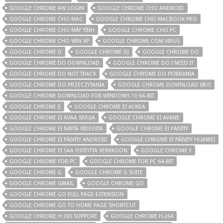
GOOGLE CHROME AW LOGIN
GOOGLE CHROME CHO ANDROID
GOOGLE CHROME CHO MAC
GOOGLE CHROME CHO MACBOOK PRO
GOOGLE CHROME CHO MÁY TÍNH
GOOGLE CHROME CHO PC
GOOGLE CHROME CHO WIN XP
GOOGLE CHROME COM VIRUS
GOOGLE CHROME D
GOOGLE CHROME DJ
GOOGLE CHROME DO
GOOGLE CHROME DO DOWNLOAD
GOOGLE CHROME DO I NEED IT
GOOGLE CHROME DO NOT TRACK
GOOGLE CHROME DO POBRANIA
GOOGLE CHROME DO PRZECZYTANIA
GOOGLE CHROME DOWNLOAD 0B/S
GOOGLE CHROME DOWNLOAD FOR WINDOWS 10 64-BIT
GOOGLE CHROME E
GOOGLE CHROME EI AUKEA
GOOGLE CHROME EI AVAA SIVUJA
GOOGLE CHROME EI AVANE
GOOGLE CHROME EI NÄYTÄ VIDEOITA
GOOGLE CHROME EI PÄIVITY
GOOGLE CHROME EI PÄIVITY ANDROID
GOOGLE CHROME EI PÄIVITY HUAWEI
GOOGLE CHROME EI SAA YHTEYTTÄ VERKKOON
GOOGLE CHROME F
GOOGLE CHROME FOR PC
GOOGLE CHROME FOR PC 64-BIT
GOOGLE CHROME G
GOOGLE CHROME G SUITE
GOOGLE CHROME GMAIL
GOOGLE CHROME GO
GOOGLE CHROME GO FULL PAGE EXTENSION
GOOGLE CHROME GO TO HOME PAGE SHORTCUT
GOOGLE CHROME H 265 SUPPORT
GOOGLE CHROME H.264