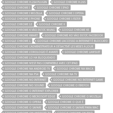
GOOGLE CHROME H.264 PLUGIN
GOOGLE CHROME H.265
GOOGLE CHROME I
GOOGLE CHROME I IPAD
GOOGLE CHROME I MOZILLA
GOOGLE CHROME I OPERA
GOOGLE CHROME I PHONE
GOOGLE CHROME I-FILTER
GOOGLE CHROME I.E
GOOGLE CHROME K
GOOGLE CHROME K VÀO ĐƯỢC MẠNG
GOOGLE CHROME KE
GOOGLE CHROME KMART
GOOGLE CHROME KO VÀO ĐƯỢC FACEBOOK
GOOGLE CHROME L
GOOGLE CHROME L'ACCESSO A INTERNET È BLOCCATO
GOOGLE CHROME L'ADMINISTRATEUR A DÉSACTIVÉ LES MISES À JOUR
GOOGLE CHROME L'OROLOGIO È AVANTI
GOOGLE CHROME LAWSUIT
GOOGLE CHROME LO HA BLOQUEADO
GOOGLE CHROME N'EST PAS COMPATIBLE AVEC CET IPAD
GOOGLE CHROME NA ANDROID TV
GOOGLE CHROME NA MACA
GOOGLE CHROME NA PS4
GOOGLE CHROME NA TV
GOOGLE CHROME NO INTERNET
GOOGLE CHROME NO INTERNET GAME
GOOGLE CHROME NO SOUND
GOOGLE CHROME O FIREFOX
GOOGLE CHROME O INTERNET EXPLORER
GOOGLE CHROME O MICROSOFT EDGE
GOOGLE CHROME O MOZILLA
GOOGLE CHROME O OPERA
GOOGLE CHROME O QUE É
GOOGLE CHROME O SAFARI
GOOGLE CHROME O SAFARI PARA MAC