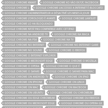
GOOGLE CHROME KMART
GOOGLE CHROME KO VÀO ĐƯỢC FACEBOOK
GOOGLE CHROME L
GOOGLE CHROME L'ACCESSO A INTERNET È BLOCCATO
GOOGLE CHROME L'ADMINISTRATEUR A DÉSACTIVÉ LES MISES À JOUR
GOOGLE CHROME L'OROLOGIO È AVANTI
GOOGLE CHROME LAWSUIT
GOOGLE CHROME LO HA BLOQUEADO
GOOGLE CHROME N'EST PAS COMPATIBLE AVEC CET IPAD
GOOGLE CHROME NA ANDROID TV
GOOGLE CHROME NA MACA
GOOGLE CHROME NA PS4
GOOGLE CHROME NA TV
GOOGLE CHROME NO INTERNET
GOOGLE CHROME NO INTERNET GAME
GOOGLE CHROME NO SOUND
GOOGLE CHROME O FIREFOX
GOOGLE CHROME O INTERNET EXPLORER
GOOGLE CHROME O MICROSOFT EDGE
GOOGLE CHROME O MOZILLA
GOOGLE CHROME O OPERA
GOOGLE CHROME O QUE É
GOOGLE CHROME O SAFARI
GOOGLE CHROME O SAFARI PARA MAC
GOOGLE CHROME ON ANDROID TV
GOOGLE CHROME ON IPAD
GOOGLE CHROME ON IPHONE
GOOGLE CHROME ON LINUX
GOOGLE CHROME ON MAC
GOOGLE CHROME ON MACBOOK
GOOGLE CHROME ON UBUNTU
GOOGLE CHROME OU CHROMIUM
GOOGLE CHROME OU EDGE CHROMIUM
GOOGLE CHROME OU FIREFOX
GOOGLE CHROME OU MICROSOFT EDGE
GOOGLE CHROME OU OPERA GX