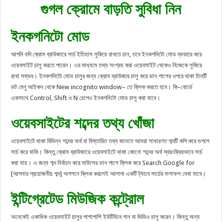
গুগল ক্রোমে বাড়তি সুবিধা নিন
ইনকগনিটো মোড
আপনি যদি ক্রোম ব্রাউজারে সার্চ ইতিহাস লুকিয়ে রাখতে চান, তবে ইনকগনিটো মোড ব্যবহার করে
ওয়েবসাইট চালু করতে পারেন। এর মাধ্যমে তথ্য সংগ্রহ করা ওয়েবসাইট থেকেও নিজেকে লুকিয়ে
রাখা সম্ভব। ইনকগনিটো মোড চালুর জন্য ক্রোম ব্রাউজার চালু করে ডান পাশের ওপরে থাকা তিনটি
ডট মেনু আইকন থেকে New incognito window– তে ক্লিক করতে হবে। কি–বোর্ডে
একসাথে Control, Shift ও N চেপেও ইনকগনিটো মোড চালু করা যাবে।
ওয়েবসাইটের শব্দের তথ্য খোঁজা
ওয়েবসাইটে থাকা বিভিন্ন শব্দের অর্থ বা বিস্তারিত তথ্য জানতে আমরা সাধারণত শব্দটি কপি করে গুগলে
সার্চ করে থাকি। কিন্তু ক্রোম ব্রাউজারে ওয়েবসাইটে থাকা কোনো শব্দের অর্থ স্বয়ংক্রিয়ভাবে সার্চ
করা যায়। এ জন্য শব্দ নির্বাচন করে মাউসের ডান পাশে ক্লিক করে Search Google for
[আপনার প্রয়োজনীয় শব্দ] অপশনে ক্লিক করলেই আলাদা একটি ট্যাবে সার্চের ফলাফল দেখা যাবে।
ইন্টিগ্রেটেড মিউজিক কন্ট্রোল
অনেকেই একাধিক ওয়েবসাইট চালুর পাশাপাশি ইউটিউবে গান বা ভিডিও চালু করেন। কিন্তু অন্য