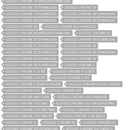
GOOGLE CHROME 70 VERSION DOWNLOAD
GOOGLE CHROME 75 DOWNLOAD
GOOGLE CHROME 79
GOOGLE CHROME 79 DOWNLOAD
GOOGLE CHROME 80 DOWNLOAD
GOOGLE CHROME 84 DOWNLOAD
GOOGLE CHROME 85 DOWNLOAD
GOOGLE CHROME 86
GOOGLE CHROME 86 DOWNLOAD
GOOGLE CHROME 86 VERSION DOWNLOAD
GOOGLE CHROME 87
GOOGLE CHROME 87 DOWNLOAD
GOOGLE CHROME 90 DOWNLOAD
GOOGLE CHROME 91 DOWNLOAD
GOOGLE CHROME 92
GOOGLE CHROME 92 DOWNLOAD
GOOGLE CHROME 93 DOWNLOAD
GOOGLE CHROME 94 DOWNLOAD
GOOGLE CHROME 95
GOOGLE CHROME 95 DOWNLOAD
GOOGLE CHROME A
GOOGLE CHROME A 32 BIT
GOOGLE CHROME A 32 BITS
GOOGLE CHROME A 64 BIT
GOOGLE CHROME A PDF
GOOGLE CHROME A SEARCH ENGINE
GOOGLE CHROME A TELECHARGER
GOOGLE CHROME A TV
GOOGLE CHROME APP
GOOGLE CHROME AW LOGIN
GOOGLE CHROME CHO ANDROID
GOOGLE CHROME CHO MAC
GOOGLE CHROME CHO MACBOOK PRO
GOOGLE CHROME CHO MÁY TÍNH
GOOGLE CHROME CHO PC
GOOGLE CHROME CHO WIN XP
GOOGLE CHROME COM VIRUS
GOOGLE CHROME D
GOOGLE CHROME DJ
GOOGLE CHROME DO
GOOGLE CHROME DO DOWNLOAD
GOOGLE CHROME DO I NEED IT