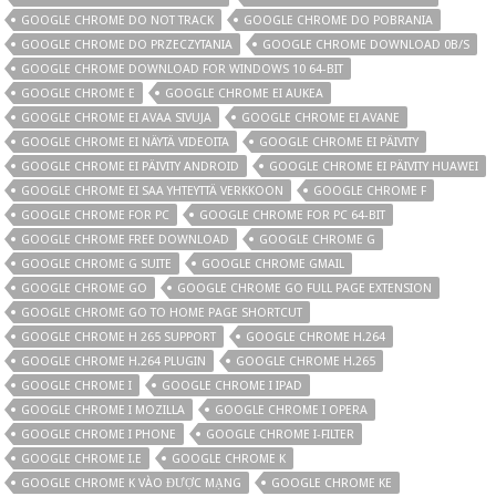
GOOGLE CHROME DO NOT TRACK
GOOGLE CHROME DO POBRANIA
GOOGLE CHROME DO PRZECZYTANIA
GOOGLE CHROME DOWNLOAD 0B/S
GOOGLE CHROME DOWNLOAD FOR WINDOWS 10 64-BIT
GOOGLE CHROME E
GOOGLE CHROME EI AUKEA
GOOGLE CHROME EI AVAA SIVUJA
GOOGLE CHROME EI AVANE
GOOGLE CHROME EI NÄYTÄ VIDEOITA
GOOGLE CHROME EI PÄIVITY
GOOGLE CHROME EI PÄIVITY ANDROID
GOOGLE CHROME EI PÄIVITY HUAWEI
GOOGLE CHROME EI SAA YHTEYTTÄ VERKKOON
GOOGLE CHROME F
GOOGLE CHROME FOR PC
GOOGLE CHROME FOR PC 64-BIT
GOOGLE CHROME FREE DOWNLOAD
GOOGLE CHROME G
GOOGLE CHROME G SUITE
GOOGLE CHROME GMAIL
GOOGLE CHROME GO
GOOGLE CHROME GO FULL PAGE EXTENSION
GOOGLE CHROME GO TO HOME PAGE SHORTCUT
GOOGLE CHROME H 265 SUPPORT
GOOGLE CHROME H.264
GOOGLE CHROME H.264 PLUGIN
GOOGLE CHROME H.265
GOOGLE CHROME I
GOOGLE CHROME I IPAD
GOOGLE CHROME I MOZILLA
GOOGLE CHROME I OPERA
GOOGLE CHROME I PHONE
GOOGLE CHROME I-FILTER
GOOGLE CHROME I.E
GOOGLE CHROME K
GOOGLE CHROME K VÀO ĐƯỢC MẠNG
GOOGLE CHROME KE