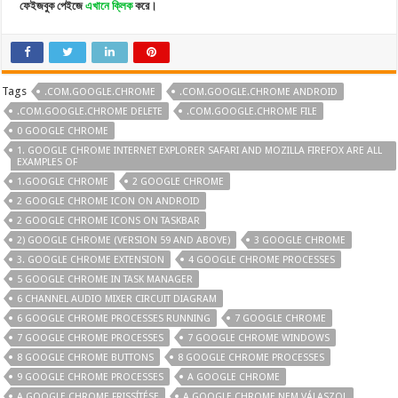
ফেইজবুক পেইজে
এখানে ক্লিক
করে।
Tags
.COM.GOOGLE.CHROME
.COM.GOOGLE.CHROME ANDROID
.COM.GOOGLE.CHROME DELETE
.COM.GOOGLE.CHROME FILE
0 GOOGLE CHROME
1. GOOGLE CHROME INTERNET EXPLORER SAFARI AND MOZILLA FIREFOX ARE ALL
EXAMPLES OF
1.GOOGLE CHROME
2 GOOGLE CHROME
2 GOOGLE CHROME ICON ON ANDROID
2 GOOGLE CHROME ICONS ON TASKBAR
2) GOOGLE CHROME (VERSION 59 AND ABOVE)
3 GOOGLE CHROME
3. GOOGLE CHROME EXTENSION
4 GOOGLE CHROME PROCESSES
5 GOOGLE CHROME IN TASK MANAGER
6 CHANNEL AUDIO MIXER CIRCUIT DIAGRAM
6 GOOGLE CHROME PROCESSES RUNNING
7 GOOGLE CHROME
7 GOOGLE CHROME PROCESSES
7 GOOGLE CHROME WINDOWS
8 GOOGLE CHROME BUTTONS
8 GOOGLE CHROME PROCESSES
9 GOOGLE CHROME PROCESSES
A GOOGLE CHROME
A GOOGLE CHROME FRISSÍTÉSE
A GOOGLE CHROME NEM VÁLASZOL