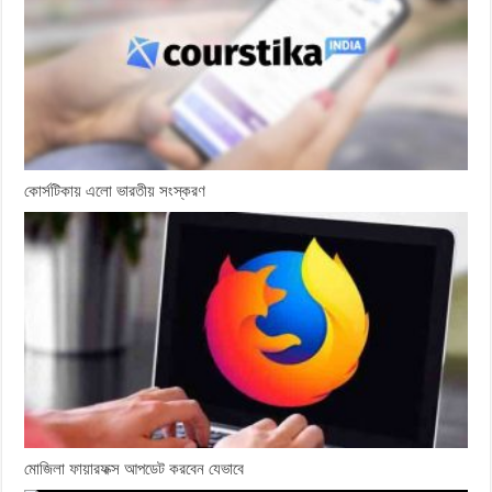
কোর্সটিকায় এলো ভারতীয় সংস্করণ
মোজিলা ফায়ারফক্স আপডেট করবেন যেভাবে