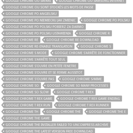
GOOGLE CHROME OU SAFARI
GOOGLE CHROME OU SAMSUNG INTERNET
GOOGLE CHROME OU SONT STOCKÉS LES MOTS DE PASSE
GOOGLE CHROME PO ANGIELSKU
GOOGLE CHROME PO NIEMIECKU JAK ZMIENIC
GOOGLE CHROME PO POLSKU
GOOGLE CHROME PO POLSKU POBIERZ ZA DARMO
GOOGLE CHROME PO POLSKU USTAWIENIA
GOOGLE CHROME R
GOOGLE CHROME RE
GOOGLE CHROME RE DOWNLOAD
GOOGLE CHROME RE-ENABLE TRANSLATION
GOOGLE CHROME S
GOOGLE CHROME S MODE
GOOGLE CHROME S'ARRÊTE DE FONCTIONNER
GOOGLE CHROME S'ARRÊTE TOUT SEUL
GOOGLE CHROME S'OUVRE EN PETITE FENETRE
GOOGLE CHROME S'OUVRE ET SE FERME AUSSITOT
GOOGLE CHROME S'OUVRE PAS
GOOGLE CHROME S/MIME
GOOGLE CHROME SO
GOOGLE CHROME SO MANY PROCESSES
GOOGLE CHROME SO SLOW
GOOGLE CHROME T REX
GOOGLE CHROME T REX GAME
GOOGLE CHROME T REX GAME ENDING
GOOGLE CHROME T REX RUN
GOOGLE CHROME T REX RUNNER
GOOGLE CHROME TH
GOOGLE CHROME THE
GOOGLE CHROME THE E
GOOGLE CHROME THE GAME
GOOGLE CHROME THE INSTALLER FAILED TO UNCOMPRESS ARCHIVE
GOOGLE CHROME THE LATEST VERSION FREE DOWNLOAD