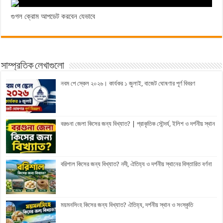
গুগল ক্রোম আপডেট করবেন যেভাবে
সাম্প্রতিক লেখাগুলো
নবম পে স্কেল ২০২৬। কার্যকর ১ জুলাই, বাজেট ঘোষণার পূর্ণ বিবরণ
বরগুনা জেলা কিসের জন্য বিখ্যাত? | প্রাকৃতিক সৌন্দর্য, ইলিশ ও দর্শনীয় স্থান
বরিশাল কিসের জন্য বিখ্যাত? নদী, ঐতিহ্য ও দর্শনীয় স্থানের বিস্তারিত বর্ণনা
ময়মনসিংহ কিসের জন্য বিখ্যাত? ঐতিহ্য, দর্শনীয় স্থান ও সংস্কৃতি