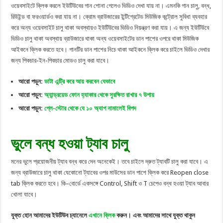
ওয়েবসাইটে ক্লিক করলে ইউটিউবের গান শোনা গেলেও ভিডিও দেখা যায় না। এমনকি গান চালু, বন্ধ,
রিউইন্ড বা ফরওয়ার্ডও করা যায় না। ক্রোম ব্রাউজারের ইন্টিগ্রেটেড মিউজিক কন্ট্রোল সুবিধা ব্যবহার
করে অন্য ওয়েবসাইট চালু থাকা অবস্থায়ও ইউটিউবের ভিডিও নিয়ন্ত্রণ করা যায়। এ জন্য ইউটিউবে
ভিডিও চালু থাকা অবস্থায় ব্রাউজারে থাকা অন্য ওয়েবসাইটের ডান পাশের ওপরে থাকা মিউজিক
আইকনে ক্লিক করতে হবে। গানটির ডান পাশের নিচে থাকা আইকনে ক্লিক করে চাইলে ভিডিও দেখার
জন্য পিকচার-ইন-পিকচার মোডও চালু করা যাবে।
আরো পড়ুন:
ডাটা এন্ট্রি করে আয় করবেন যেভাবে
আরো পড়ুন:
অ্যান্ড্রয়েড ফোন হ্যাকার থেকে সুরক্ষিত রাখার ৭ উপায়
আরো পড়ুন:
প্লে-স্টোর থেকে যে ১০ অ্যাপ নামালেই বিপদ
ভুলে বন্ধ হওয়া ট্যাব চালু
মনের ভুলে প্রয়োজনীয় ট্যাব বন্ধ করে দেন অনেকেই। তবে চাইলে দ্রুত ট্যাবটি চালু করা যাবে। এ
জন্য ব্রাউজারে চালু থাকা যেকোনো ট্যাবের ওপর মাউসের ডান পাশে ক্লিক করে Reopen close
tab ক্লিক করতে হবে। কি–বোর্ডে একসঙ্গে Control, Shift ও T চেপেও বন্ধ হওয়া ট্যাব আবার
খোলা যাবে।
যুক্ত হোন আমাদের ইউটিউব চ্যানেলে
এখানে ক্লিক
করুন। এবং আমাদের সাথে যুক্ত থাকুন