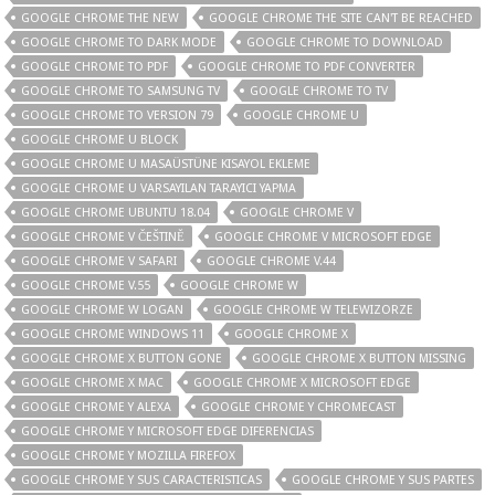
GOOGLE CHROME THE NEW
GOOGLE CHROME THE SITE CAN'T BE REACHED
GOOGLE CHROME TO DARK MODE
GOOGLE CHROME TO DOWNLOAD
GOOGLE CHROME TO PDF
GOOGLE CHROME TO PDF CONVERTER
GOOGLE CHROME TO SAMSUNG TV
GOOGLE CHROME TO TV
GOOGLE CHROME TO VERSION 79
GOOGLE CHROME U
GOOGLE CHROME U BLOCK
GOOGLE CHROME U MASAÜSTÜNE KISAYOL EKLEME
GOOGLE CHROME U VARSAYILAN TARAYICI YAPMA
GOOGLE CHROME UBUNTU 18.04
GOOGLE CHROME V
GOOGLE CHROME V ČEŠTINĚ
GOOGLE CHROME V MICROSOFT EDGE
GOOGLE CHROME V SAFARI
GOOGLE CHROME V.44
GOOGLE CHROME V.55
GOOGLE CHROME W
GOOGLE CHROME W LOGAN
GOOGLE CHROME W TELEWIZORZE
GOOGLE CHROME WINDOWS 11
GOOGLE CHROME X
GOOGLE CHROME X BUTTON GONE
GOOGLE CHROME X BUTTON MISSING
GOOGLE CHROME X MAC
GOOGLE CHROME X MICROSOFT EDGE
GOOGLE CHROME Y ALEXA
GOOGLE CHROME Y CHROMECAST
GOOGLE CHROME Y MICROSOFT EDGE DIFERENCIAS
GOOGLE CHROME Y MOZILLA FIREFOX
GOOGLE CHROME Y SUS CARACTERISTICAS
GOOGLE CHROME Y SUS PARTES