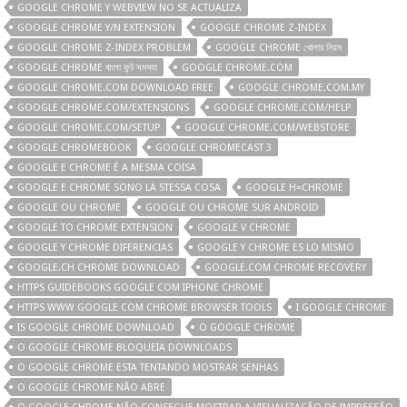
GOOGLE CHROME Y WEBVIEW NO SE ACTUALIZA
GOOGLE CHROME Y/N EXTENSION
GOOGLE CHROME Z-INDEX
GOOGLE CHROME Z-INDEX PROBLEM
GOOGLE CHROME খোলার নিয়ম
GOOGLE CHROME বাংলা ফন্ট সমস্যা
GOOGLE CHROME.COM
GOOGLE CHROME.COM DOWNLOAD FREE
GOOGLE CHROME.COM.MY
GOOGLE CHROME.COM/EXTENSIONS
GOOGLE CHROME.COM/HELP
GOOGLE CHROME.COM/SETUP
GOOGLE CHROME.COM/WEBSTORE
GOOGLE CHROMEBOOK
GOOGLE CHROMECAST 3
GOOGLE E CHROME É A MESMA COISA
GOOGLE E CHROME SONO LA STESSA COSA
GOOGLE H=CHROME
GOOGLE OU CHROME
GOOGLE OU CHROME SUR ANDROID
GOOGLE TO CHROME EXTENSION
GOOGLE V CHROME
GOOGLE Y CHROME DIFERENCIAS
GOOGLE Y CHROME ES LO MISMO
GOOGLE.CH CHROME DOWNLOAD
GOOGLE.COM CHROME RECOVERY
HTTPS GUIDEBOOKS GOOGLE COM IPHONE CHROME
HTTPS WWW GOOGLE COM CHROME BROWSER TOOLS
I GOOGLE CHROME
IS GOOGLE CHROME DOWNLOAD
O GOOGLE CHROME
O GOOGLE CHROME BLOQUEIA DOWNLOADS
O GOOGLE CHROME ESTA TENTANDO MOSTRAR SENHAS
O GOOGLE CHROME NÃO ABRE