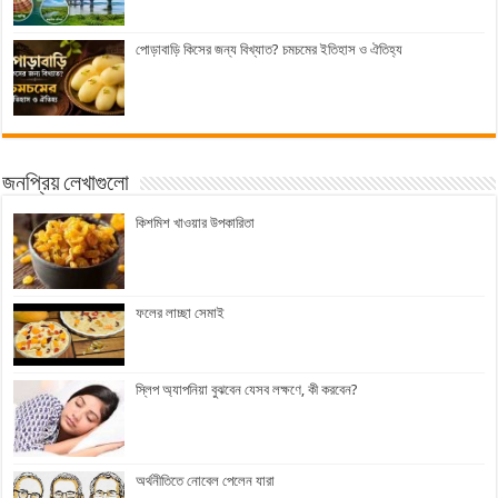
পোড়াবাড়ি কিসের জন্য বিখ্যাত? চমচমের ইতিহাস ও ঐতিহ্য
জনপ্রিয় লেখাগুলো
কিশমিশ খাওয়ার উপকারিতা
ফলের লাচ্ছা সেমাই
স্লিপ অ্যাপনিয়া বুঝবেন যেসব লক্ষণে, কী করবেন?
অর্থনীতিতে নোবেল পেলেন যারা