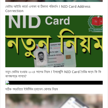
ভোটার আইডি কার্ডে এলাকা বা ঠিকানা পরিবর্তন ! NID Card Address
Correction
নতুন ভোটার হওয়ার ২০২৪ সালের নিয়ম ! ইমার্জেন্সি NID Card তৈরির জন‍্য কি কি
কাগজপত্র লাগবে?
সঠিক পদ্ধতিতে ইউটিউব চ্যানেল খোলার নিয়ম