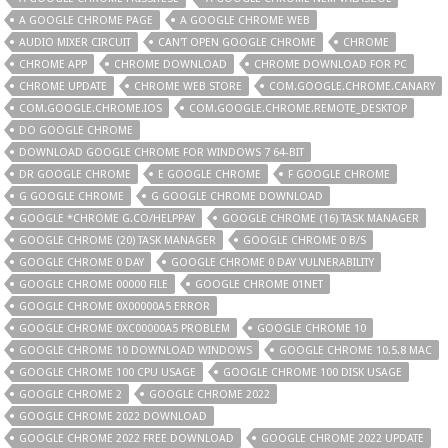
A GOOGLE CHROME PAGE
A GOOGLE CHROME WEB
AUDIO MIXER CIRCUIT
CAN'T OPEN GOOGLE CHROME
CHROME
CHROME APP
CHROME DOWNLOAD
CHROME DOWNLOAD FOR PC
CHROME UPDATE
CHROME WEB STORE
COM.GOOGLE.CHROME.CANARY
COM.GOOGLE.CHROME.IOS
COM.GOOGLE.CHROME.REMOTE_DESKTOP
DO GOOGLE CHROME
DOWNLOAD GOOGLE CHROME FOR WINDOWS 7 64-BIT
DR GOOGLE CHROME
E GOOGLE CHROME
F GOOGLE CHROME
G GOOGLE CHROME
G GOOGLE CHROME DOWNLOAD
GOOGLE *CHROME G.CO/HELPPAY
GOOGLE CHROME (16) TASK MANAGER
GOOGLE CHROME (20) TASK MANAGER
GOOGLE CHROME 0 B/S
GOOGLE CHROME 0 DAY
GOOGLE CHROME 0 DAY VULNERABILITY
GOOGLE CHROME 00000 FILE
GOOGLE CHROME 01NET
GOOGLE CHROME 0X00000A5 ERROR
GOOGLE CHROME 0XC00000A5 PROBLEM
GOOGLE CHROME 10
GOOGLE CHROME 10 DOWNLOAD WINDOWS
GOOGLE CHROME 10.5.8 MAC
GOOGLE CHROME 100 CPU USAGE
GOOGLE CHROME 100 DISK USAGE
GOOGLE CHROME 2
GOOGLE CHROME 2022
GOOGLE CHROME 2022 DOWNLOAD
GOOGLE CHROME 2022 FREE DOWNLOAD
GOOGLE CHROME 2022 UPDATE