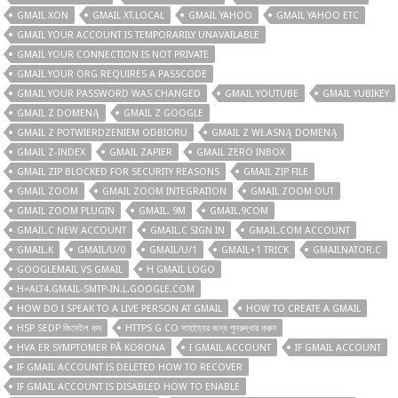
GMAIL XON
GMAIL XT.LOCAL
GMAIL YAHOO
GMAIL YAHOO ETC
GMAIL YOUR ACCOUNT IS TEMPORARILY UNAVAILABLE
GMAIL YOUR CONNECTION IS NOT PRIVATE
GMAIL YOUR ORG REQUIRES A PASSCODE
GMAIL YOUR PASSWORD WAS CHANGED
GMAIL YOUTUBE
GMAIL YUBIKEY
GMAIL Z DOMENĄ
GMAIL Z GOOGLE
GMAIL Z POTWIERDZENIEM ODBIORU
GMAIL Z WŁASNĄ DOMENĄ
GMAIL Z-INDEX
GMAIL ZAPIER
GMAIL ZERO INBOX
GMAIL ZIP BLOCKED FOR SECURITY REASONS
GMAIL ZIP FILE
GMAIL ZOOM
GMAIL ZOOM INTEGRATION
GMAIL ZOOM OUT
GMAIL ZOOM PLUGIN
GMAIL. 9M
GMAIL.9COM
GMAIL.C NEW ACCOUNT
GMAIL.C SIGN IN
GMAIL.COM ACCOUNT
GMAIL.K
GMAIL/U/0
GMAIL/U/1
GMAIL+1 TRICK
GMAILNATOR.C
GOOGLEMAIL VS GMAIL
H GMAIL LOGO
H=ALT4.GMAIL-SMTP-IN.L.GOOGLE.COM
HOW DO I SPEAK TO A LIVE PERSON AT GMAIL
HOW TO CREATE A GMAIL
HSP SEDP জিমেইল কম
HTTPS G CO সাহায্যের জন্য পুনরুদ্ধার করুন
HVA ER SYMPTOMER PÅ KORONA
I GMAIL ACCOUNT
IF GMAIL ACCOUNT
IF GMAIL ACCOUNT IS DELETED HOW TO RECOVER
IF GMAIL ACCOUNT IS DISABLED HOW TO ENABLE