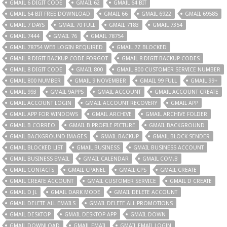
GMAIL 6 DIGIT CODE
GMAIL 62
GMAIL 64 BIT
GMAIL 64 BIT FREE DOWNLOAD
GMAIL 66
GMAIL 6922
GMAIL 69585
GMAIL 7 DAYS
GMAIL 70 FULL
GMAIL 7183
GMAIL 7354
GMAIL 7444
GMAIL 76
GMAIL 78754
GMAIL 78754 WEB LOGIN REQUIRED
GMAIL 7Z BLOCKED
GMAIL 8 DIGIT BACKUP CODE FORGOT
GMAIL 8 DIGIT BACKUP CODES
GMAIL 8 DIGIT CODE
GMAIL 800
GMAIL 800 CUSTOMER SERVICE NUMBER
GMAIL 800 NUMBER
GMAIL 9 NOVEMBER
GMAIL 99 FULL
GMAIL 99+
GMAIL 993
GMAIL 9APPS
GMAIL ACCOUNT
GMAIL ACCOUNT CREATE
GMAIL ACCOUNT LOGIN
GMAIL ACCOUNT RECOVERY
GMAIL APP
GMAIL APP FOR WINDOWS
GMAIL ARCHIVE
GMAIL ARCHIVE FOLDER
GMAIL B CORREO
GMAIL B PROFILE PICTURE
GMAIL BACKGROUND
GMAIL BACKGROUND IMAGES
GMAIL BACKUP
GMAIL BLOCK SENDER
GMAIL BLOCKED LIST
GMAIL BUSINESS
GMAIL BUSINESS ACCOUNT
GMAIL BUSINESS EMAIL
GMAIL CALENDAR
GMAIL COM.B
GMAIL CONTACTS
GMAIL CPANEL
GMAIL CPS
GMAIL CREATE
GMAIL CREATE ACCOUNT
GMAIL CUSTOMER SERVICE
GMAIL D CREATE
GMAIL D JL
GMAIL DARK MODE
GMAIL DELETE ACCOUNT
GMAIL DELETE ALL EMAILS
GMAIL DELETE ALL PROMOTIONS
GMAIL DESKTOP
GMAIL DESKTOP APP
GMAIL DOWN
GMAIL DOWNLOAD
GMAIL EMAIL
GMAIL EMAIL LOGIN