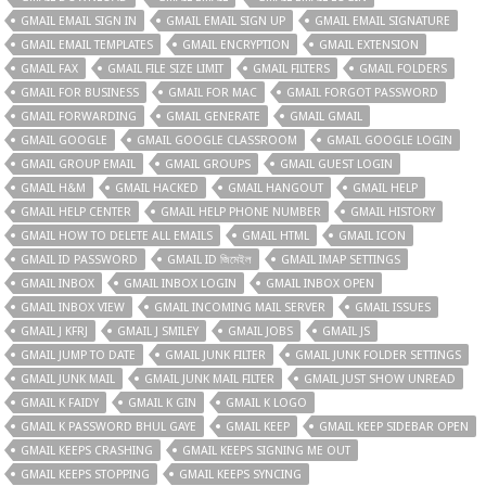
GMAIL EMAIL SIGN IN
GMAIL EMAIL SIGN UP
GMAIL EMAIL SIGNATURE
GMAIL EMAIL TEMPLATES
GMAIL ENCRYPTION
GMAIL EXTENSION
GMAIL FAX
GMAIL FILE SIZE LIMIT
GMAIL FILTERS
GMAIL FOLDERS
GMAIL FOR BUSINESS
GMAIL FOR MAC
GMAIL FORGOT PASSWORD
GMAIL FORWARDING
GMAIL GENERATE
GMAIL GMAIL
GMAIL GOOGLE
GMAIL GOOGLE CLASSROOM
GMAIL GOOGLE LOGIN
GMAIL GROUP EMAIL
GMAIL GROUPS
GMAIL GUEST LOGIN
GMAIL H&M
GMAIL HACKED
GMAIL HANGOUT
GMAIL HELP
GMAIL HELP CENTER
GMAIL HELP PHONE NUMBER
GMAIL HISTORY
GMAIL HOW TO DELETE ALL EMAILS
GMAIL HTML
GMAIL ICON
GMAIL ID PASSWORD
GMAIL ID জিমেইল
GMAIL IMAP SETTINGS
GMAIL INBOX
GMAIL INBOX LOGIN
GMAIL INBOX OPEN
GMAIL INBOX VIEW
GMAIL INCOMING MAIL SERVER
GMAIL ISSUES
GMAIL J KFRJ
GMAIL J SMILEY
GMAIL JOBS
GMAIL JS
GMAIL JUMP TO DATE
GMAIL JUNK FILTER
GMAIL JUNK FOLDER SETTINGS
GMAIL JUNK MAIL
GMAIL JUNK MAIL FILTER
GMAIL JUST SHOW UNREAD
GMAIL K FAIDY
GMAIL K GIN
GMAIL K LOGO
GMAIL K PASSWORD BHUL GAYE
GMAIL KEEP
GMAIL KEEP SIDEBAR OPEN
GMAIL KEEPS CRASHING
GMAIL KEEPS SIGNING ME OUT
GMAIL KEEPS STOPPING
GMAIL KEEPS SYNCING