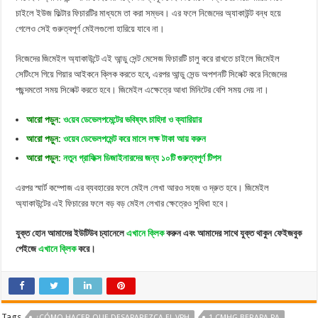
চাইলে ইউজ ফিল্টার ফিচারটির মাধ্যমে তা করা সম্ভব। এর ফলে নিজেদের অ্যাকাউন্ট বন্ধ হয়ে
গেলেও সেই গুরুত্বপূর্ণ মেইলগুলো হারিয়ে যাবে না।
নিজেদের জিমেইল অ্যাকাউন্টে এই আন্ডু সেন্ট মেসেজ ফিচারটি চালু করে রাখতে চাইলে জিমেইল
সেটিংসে গিয়ে গিয়ার আইকনে ক্লিক করতে হবে, এরপর আন্ডু সেন্ড অপশনটি সিলেক্ট করে নিজেদের
পছন্দমতো সময় সিলেক্ট করতে হবে। জিমেইল এক্ষেত্রে আধা মিনিটের বেশি সময় দেয় না।
আরো পড়ুন:
ও‌য়েব ডেভেলপমেন্টের ভ‌বিষ্যৎ চা‌হিদা ও ক্যারিয়ার
আরো পড়ুন:
ওয়েব ডেভেলপমেন্ট করে মাসে লক্ষ টাকা আয় করুন
আরো পড়ুন:
নতুন গ্রাফিক্স ডিজাইনারদের জন্য ১০টি গুরুত্বপূর্ণ টিপস
এরপর স্মার্ট কম্পোজ এর ব্যবহারের ফলে মেইল লেখা আরও সহজ ও দ্রুত হবে। জিমেইল
অ্যাকাউন্টের এই ফিচারের ফলে বড় বড় মেইল লেখার ক্ষেত্রেও সুবিধা হবে।
যুক্ত হোন আমাদের ইউটিউব চ্যানেলে
এখানে ক্লিক
করুন এবং আমাদের সাথে যুক্ত থাকুন ফেইজবুক
পেইজে
এখানে ক্লিক
করে।
Tags
¿CÓMO HACER QUE DESAPAREZCA EL VPH
1 CMHG BERAPA PA