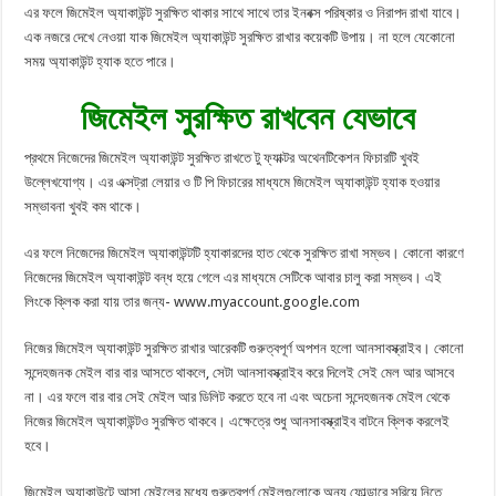
এর ফলে জিমেইল অ্যাকাউন্ট সুরক্ষিত থাকার সাথে সাথে তার ইনবক্স পরিষ্কার ও নিরাপদ রাখা যাবে।
এক নজরে দেখে নেওয়া যাক জিমেইল অ্যাকাউন্ট সুরক্ষিত রাখার কয়েকটি উপায়। না হলে যেকোনো
সময় অ্যাকাউন্ট হ্যাক হতে পারে।
জিমেইল সুরক্ষিত রাখবেন যেভাবে
প্রথমে নিজেদের জিমেইল অ্যাকাউন্ট সুরক্ষিত রাখতে টু ফ্যাক্টর অথেনটিকেশন ফিচারটি খুবই
উল্লেখযোগ্য। এর এক্সট্রা লেয়ার ও টি পি ফিচারের মাধ্যমে জিমেইল অ্যাকাউন্ট হ্যাক হওয়ার
সম্ভাবনা খুবই কম থাকে।
এর ফলে নিজেদের জিমেইল অ্যাকাউন্টটি হ্যাকারদের হাত থেকে সুরক্ষিত রাখা সম্ভব। কোনো কারণে
নিজেদের জিমেইল অ্যাকাউন্ট বন্ধ হয়ে গেলে এর মাধ্যমে সেটিকে আবার চালু করা সম্ভব। এই
লিংকে ক্লিক করা যায় তার জন্য- www.myaccount.google.com
নিজের জিমেইল অ্যাকাউন্ট সুরক্ষিত রাখার আরেকটি গুরুত্বপূর্ণ অপশন হলো আনসাবস্ক্রাইব। কোনো
সন্দেহজনক মেইল বার বার আসতে থাকলে, সেটা আনসাবস্ক্রাইব করে দিলেই সেই মেল আর আসবে
না। এর ফলে বার বার সেই মেইল আর ডিলিট করতে হবে না এবং অচেনা সন্দেহজনক মেইল থেকে
নিজের জিমেইল অ্যাকাউন্টও সুরক্ষিত থাকবে। এক্ষেত্রে শুধু আনসাবস্ক্রাইব বাটনে ক্লিক করলেই
হবে।
জিমেইল অ্যাকাউন্টে আসা মেইলের মধ্যে গুরুত্বপূর্ণ মেইলগুলোকে অন্য ফোল্ডারে সরিয়ে নিতে