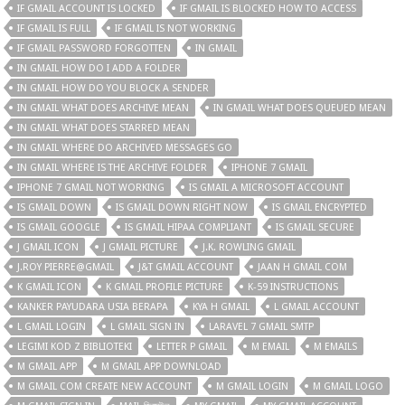
IF GMAIL ACCOUNT IS LOCKED
IF GMAIL IS BLOCKED HOW TO ACCESS
IF GMAIL IS FULL
IF GMAIL IS NOT WORKING
IF GMAIL PASSWORD FORGOTTEN
IN GMAIL
IN GMAIL HOW DO I ADD A FOLDER
IN GMAIL HOW DO YOU BLOCK A SENDER
IN GMAIL WHAT DOES ARCHIVE MEAN
IN GMAIL WHAT DOES QUEUED MEAN
IN GMAIL WHAT DOES STARRED MEAN
IN GMAIL WHERE DO ARCHIVED MESSAGES GO
IN GMAIL WHERE IS THE ARCHIVE FOLDER
IPHONE 7 GMAIL
IPHONE 7 GMAIL NOT WORKING
IS GMAIL A MICROSOFT ACCOUNT
IS GMAIL DOWN
IS GMAIL DOWN RIGHT NOW
IS GMAIL ENCRYPTED
IS GMAIL GOOGLE
IS GMAIL HIPAA COMPLIANT
IS GMAIL SECURE
J GMAIL ICON
J GMAIL PICTURE
J.K. ROWLING GMAIL
J.ROY PIERRE@GMAIL
J&T GMAIL ACCOUNT
JAAN H GMAIL COM
K GMAIL ICON
K GMAIL PROFILE PICTURE
K-59 INSTRUCTIONS
KANKER PAYUDARA USIA BERAPA
KYA H GMAIL
L GMAIL ACCOUNT
L GMAIL LOGIN
L GMAIL SIGN IN
LARAVEL 7 GMAIL SMTP
LEGIMI KOD Z BIBLIOTEKI
LETTER P GMAIL
M EMAIL
M EMAILS
M GMAIL APP
M GMAIL APP DOWNLOAD
M GMAIL COM CREATE NEW ACCOUNT
M GMAIL LOGIN
M GMAIL LOGO