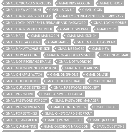
GMAIL KEYBOARD SHORTCUTS
GMAIL KIDS ACCOUNT
GMAIL L INBOX
GMAIL L NEW ACCOUNT
GMAIL L SIGN UP
GMAIL LOGIN
GMAIL LOGIN DIFFERENT USER
GMAIL LOGIN DIFFERENT USER TEMPORARY
GMAIL LOGIN DIFFERENT USERNAME AND PASSWORD
GMAIL LOGIN MOBILE
GMAIL LOGIN MOBILE NUMBER
GMAIL LOGIN PAGE
GMAIL LOGO
GMAIL MAIL
GMAIL MAIL LOGIN
GMAIL MAIL SIGN IN
GMAIL MAKE ACCOUNT
GMAIL MAKER
GMAIL MARK ALL AS READ
GMAIL MAX ATTACHMENT SIZE
GMAIL MESSAGES
GMAIL NEW
GMAIL NEW ACCOUNT
GMAIL NEW ACCOUNT SIGN UP
GMAIL NEW EMAIL
GMAIL NOT RECEIVING EMAILS
GMAIL NOT WORKING
GMAIL NOT WORKING ON IPHONE
GMAIL NOTIFICATIONS
GMAIL ON APPLE WATCH
GMAIL ON IPHONE
GMAIL ONLINE
GMAIL OUT OF OFFICE
GMAIL OUT OF STORAGE
GMAIL OUTAGE
GMAIL OUTLOOK SETTINGS
GMAIL P@SSWORD RECOVERY
GMAIL PASSWORD
GMAIL PASSWORD CHANGE
GMAIL PASSWORD FORGOT
GMAIL PASSWORD MANAGER
GMAIL PASSWORD RESET
GMAIL PHONE NUMBER
GMAIL PHOTOS
GMAIL POP SETTINGS
GMAIL Q KEYBOARD SHORTCUT
GMAIL Q PARAMETER
GMAIL Q PARAMETER API
GMAIL QR CODE
GMAIL QUARANTINE
GMAIL QUESTION MARK ICON
GMAIL QUESTIONS