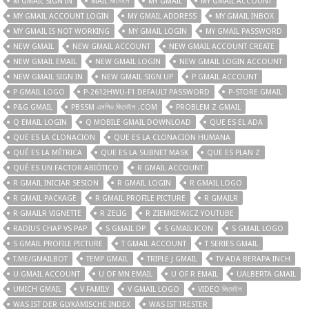
M GMAIL SIGN IN
MAIL জিমেইল
MY GMAIL
MY GMAIL ACCOUNT
MY GMAIL ACCOUNT LOGIN
MY GMAIL ADDRESS
MY GMAIL INBOX
MY GMAIL IS NOT WORKING
MY GMAIL LOGIN
MY GMAIL PASSWORD
NEW GMAIL
NEW GMAIL ACCOUNT
NEW GMAIL ACCOUNT CREATE
NEW GMAIL EMAIL
NEW GMAIL LOGIN
NEW GMAIL LOGIN ACCOUNT
NEW GMAIL SIGN IN
NEW GMAIL SIGN UP
P GMAIL ACCOUNT
P GMAIL LOGO
P-2612HWU-F1 DEFAULT PASSWORD
P-STORE GMAIL
P&G GMAIL
PBSSM এসপিও জিমেইল .COM
PROBLEM Z GMAIL
Q EMAIL LOGIN
Q MOBILE GMAIL DOWNLOAD
QUE ES EL ADA
QUE ES LA CLONACION
QUE ES LA CLONACION HUMANA
QUÉ ES LA MÉTRICA
QUE ES LA SUBNET MASK
QUE ES PLAN Z
QUÉ ES UN FACTOR ABIÓTICO
R GMAIL ACCOUNT
R GMAIL INICIAR SESION
R GMAIL LOGIN
R GMAIL LOGO
R GMAIL PACKAGE
R GMAIL PROFILE PICTURE
R GMAILR
R GMAILR VIGNETTE
R ZELIG
R ZIEMKIEWICZ YOUTUBE
RADIUS CHAP VS PAP
S GMAIL DP
S GMAIL ICON
S GMAIL LOGO
S GMAIL PROFILE PICTURE
T GMAIL ACCOUNT
T SERIES GMAIL
T.ME/GMAILBOT
TEMP GMAIL
TRIPLE J GMAIL
TV ADA BERAPA INCH
U GMAIL ACCOUNT
U OF MN EMAIL
U OF R EMAIL
UALBERTA GMAIL
UMICH GMAIL
V FAMILY
V GMAIL LOGO
VIDEO জিমেইল
WAS IST DER GLYKÄMISCHE INDEX
WAS IST TRESTER