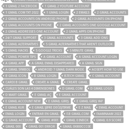
1 GMAIL 2 FACEBOOK
1 GMAIL 2 YOUTUBE ACCOUNT
1 GMAIL COM TXT 2022
1 GMAIL LOGIN
2 EMAILS
2 GMAIL ACCOUNTS
2 GMAIL ACCOUNTS ON ANDROID PHONE
2 GMAIL ACCOUNTS ON IPHONE
2 GMAIL ACCOUNTS ON PHONE
2 GMAIL ACCOUNTS ONE GOOGLE ACCOUNT
2 GMAIL ADDRESSES ONE ACCOUNT
2 GMAIL APPS ON IPHONE
24/7 GMAIL SUPPORT
3 GMAIL ACCOUNTS
3 GMAIL ADD ONS
5 GMAIL ALTERNATIVES
5 GMAIL ALTERNATIVES THAT AREN’T OUTLOOK
5 GMAIL HACKS
5 GOOGLE TRICKS
5 MINUTE GMAIL
7 GMAIL POWER TIPS
A GMAIL ACCOUNT
A GMAIL ACCOUNT LOGIN
A GMAIL APP
A GMAIL EMAIL DISAPPEARED
A GMAIL SIGN
A GMAIL SYMBOL
ANDROID 7 GMAIL DARK MODE
AOSEPT HOW TO USE
B GMAIL ICON
B GMAIL LOGIN
B.TECH GMAIL
C GMAIL ACCOUNT
CARDI B GMAIL
CREATE A GMAIL
CREATE GMAIL
CUÁLES SON LAS 4 DIMENSIONES
D GMAIL COM
D GMAIL LOGO
D MART GMAIL
E GMAIL AÇ
E GMAIL ACCOUNT
E GMAIL ACCOUNT NEW
E GMAIL GIRIŞ
E GMAIL GIRIŞ YAP
E GMAIL KUR
E GMAIL ŞIFRE DEĞIŞTIRME
E Z MAIL
EMAIL ACCOUNT
EMAIL LOGIN
ENTRAR EN GMAIL
F.B GMAIL.COM
FAAMNAAM 2022
G GMAIL ACCOUNT
GMAIL #001
GMAIL 0 INBOX
GMAIL 0.9 SCORE
GMAIL 000
GMAIL 001 ERROR
GMAIL 0X800CCC0E