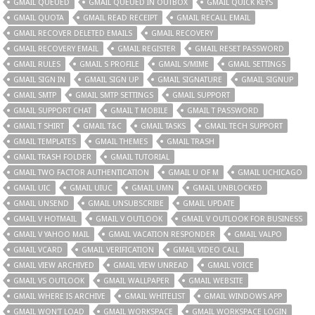
GMAIL QUEUED
GMAIL QUEUED IN OUTBOX
GMAIL QUICK KEYS
GMAIL QUOTA
GMAIL READ RECEIPT
GMAIL RECALL EMAIL
GMAIL RECOVER DELETED EMAILS
GMAIL RECOVERY
GMAIL RECOVERY EMAIL
GMAIL REGISTER
GMAIL RESET PASSWORD
GMAIL RULES
GMAIL S PROFILE
GMAIL S/MIME
GMAIL SETTINGS
GMAIL SIGN IN
GMAIL SIGN UP
GMAIL SIGNATURE
GMAIL SIGNUP
GMAIL SMTP
GMAIL SMTP SETTINGS
GMAIL SUPPORT
GMAIL SUPPORT CHAT
GMAIL T MOBILE
GMAIL T PASSWORD
GMAIL T SHIRT
GMAIL T&C
GMAIL TASKS
GMAIL TECH SUPPORT
GMAIL TEMPLATES
GMAIL THEMES
GMAIL TRASH
GMAIL TRASH FOLDER
GMAIL TUTORIAL
GMAIL TWO FACTOR AUTHENTICATION
GMAIL U OF M
GMAIL UCHICAGO
GMAIL UIC
GMAIL UIUC
GMAIL UMN
GMAIL UNBLOCKED
GMAIL UNSEND
GMAIL UNSUBSCRIBE
GMAIL UPDATE
GMAIL V HOTMAIL
GMAIL V OUTLOOK
GMAIL V OUTLOOK FOR BUSINESS
GMAIL V YAHOO MAIL
GMAIL VACATION RESPONDER
GMAIL VALPO
GMAIL VCARD
GMAIL VERIFICATION
GMAIL VIDEO CALL
GMAIL VIEW ARCHIVED
GMAIL VIEW UNREAD
GMAIL VOICE
GMAIL VS OUTLOOK
GMAIL WALLPAPER
GMAIL WEBSITE
GMAIL WHERE IS ARCHIVE
GMAIL WHITELIST
GMAIL WINDOWS APP
GMAIL WON'T LOAD
GMAIL WORKSPACE
GMAIL WORKSPACE LOGIN