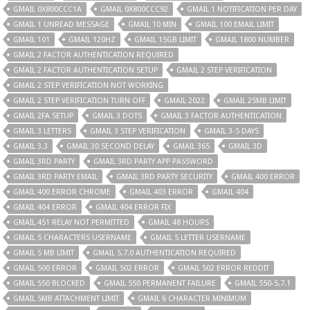
GMAIL 0X800CCC1A
GMAIL 0X800CCC92
GMAIL 1 NOTIFICATION PER DAY
GMAIL 1 UNREAD MESSAGE
GMAIL 10 MIN
GMAIL 100 EMAIL LIMIT
GMAIL 101
GMAIL 120HZ
GMAIL 15GB LIMIT
GMAIL 1800 NUMBER
GMAIL 2 FACTOR AUTHENTICATION REQUIRED
GMAIL 2 FACTOR AUTHENTICATION SETUP
GMAIL 2 STEP VERIFICATION
GMAIL 2 STEP VERIFICATION NOT WORKING
GMAIL 2 STEP VERIFICATION TURN OFF
GMAIL 2022
GMAIL 25MB LIMIT
GMAIL 2FA SETUP
GMAIL 3 DOTS
GMAIL 3 FACTOR AUTHENTICATION
GMAIL 3 LETTERS
GMAIL 3 STEP VERIFICATION
GMAIL 3-5 DAYS
GMAIL 3.3
GMAIL 30 SECOND DELAY
GMAIL 365
GMAIL 3D
GMAIL 3RD PARTY
GMAIL 3RD PARTY APP PASSWORD
GMAIL 3RD PARTY EMAIL
GMAIL 3RD PARTY SECURITY
GMAIL 400 ERROR
GMAIL 400 ERROR CHROME
GMAIL 403 ERROR
GMAIL 404
GMAIL 404 ERROR
GMAIL 404 ERROR FIX
GMAIL 451 RELAY NOT PERMITTED
GMAIL 48 HOURS
GMAIL 5 CHARACTERS USERNAME
GMAIL 5 LETTER USERNAME
GMAIL 5 MB LIMIT
GMAIL 5.7.0 AUTHENTICATION REQUIRED
GMAIL 500 ERROR
GMAIL 502 ERROR
GMAIL 502 ERROR REDDIT
GMAIL 550 BLOCKED
GMAIL 550 PERMANENT FAILURE
GMAIL 550-5.7.1
GMAIL 5MB ATTACHMENT LIMIT
GMAIL 6 CHARACTER MINIMUM