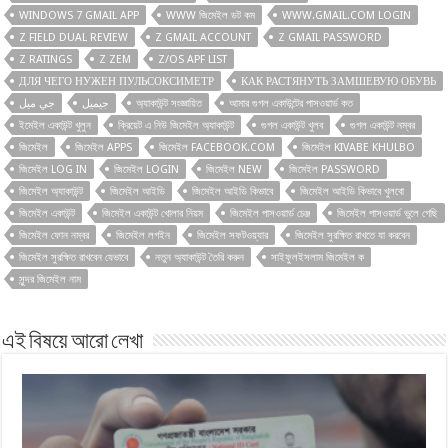
WINDOWS 7 GMAIL APP
WWW জিমেইল ডট কম
WWW.GMAIL.COM LOGIN
Z FIELD DUAL REVIEW
Z GMAIL ACCOUNT
Z GMAIL PASSWORD
Z RATINGS
Z ZEM
Z/OS APF LIST
ДЛЯ ЧЕГО НУЖЕН ПУЛЬСОКСИМЕТР
КАК РАСТЯНУТЬ ЗАМШЕВУЮ ОБУВЬ
جي ميل
جیمیل
অ্যাকাউন্ট সংজ্ঞায়িত
আমার গুগল একাউন্টের পাসওয়ার্ড কত
ইমেইল একাউন্ট খুলুন
ক্রিয়েট এ নিউ জিমেইল অ্যাকাউন্ট
গুগল একাউন্ট খুলব
গুগল একাউন্ট নম্বর
জিমেইল
জিমেইল APPS
জিমেইল FACEBOOK.COM
জিমেইল KIVABE KHULBO
জিমেইল LOG IN
জিমেইল LOGIN
জিমেইল NEW
জিমেইল PASSWORD
জিমেইল অ্যাকাউন্ট
জিমেইল আইডি
জিমেইল আইডি কিভাবে
জিমেইল আইডি কিভাবে খুলবো
জিমেইল একাউন্ট
জিমেইল একাউন্ট খোলার নিয়ম
জিমেইল পাসওয়ার্ড চেঞ্জ
জিমেইল পাসওয়ার্ড ভুলে গেছি
জিমেইল ফোন নম্বর
জিমেইল লগইন
জিমেইল সফটওয়্যার
জিমেইল সুরক্ষিত রাখতে যা করবেন
জিমেইল সুরক্ষিত রাখবেন যেভাবে
নতুন অ্যাকাউন্ট তৈরি করুন
সাইফুলইসলাম জিমেইল ক
সুন্দর জিমেইল নাম
এই বিষয়ে আরো লেখা