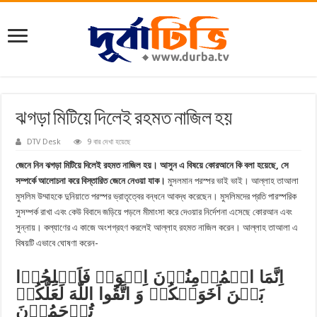
ঝগড়া মিটিয়ে দিলেই রহমত নাজিল হয়
DTV Desk
9 বার দেখা হয়েছে
জেনে নিন ঝগড়া মিটিয়ে দিলেই রহমত নাজিল হয়। আসুন এ বিষয়ে কোরআনে কি বলা হয়েছে, সে
সম্পর্কে আলোচনা করে বিস্তারিত জেনে নেওয়া যাক।
মুসলমান পরস্পর ভাই ভাই। আল্লাহ তাআলা
মুসলিম উম্মাহকে দুনিয়াতে পরস্পর ভ্রাতৃত্বের বন্ধনে আবদ্ধ করেছেন। মুসলিমদের প্রতি পারস্পরিক
সুসম্পর্ক রাখা এবং কেউ বিবাদে জড়িয়ে পড়লে মীমাংসা করে দেওয়ার নির্দেশনা এসেছে কোরআন এবং
সুন্নায়। কল্যাণের এ কাজে অংশগ্রহণ করলেই আল্লাহ রহমত নাজিল করেন। আল্লাহ তাআলা এ
বিষয়টি এভাবে ঘোষণা করেন-
اِنَّمَا الۡمُؤۡمِنُوۡنَ اِخۡوَۃٌ فَاَصۡلِحُوۡا
بَیۡنَ اَخَوَیۡکُمۡ وَ اتَّقُوا اللّٰهَ لَعَلَّکُمۡ
تُرۡحَمُوۡنَ