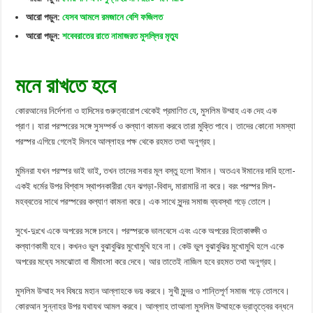
আরো পড়ুন:
যেসব আমলে রমজানে বেশি ফজিলত
আরো পড়ুন:
শবেবরাতের রাতে নামাজরত মুসল্লির মৃত্যু
মনে রাখতে হবে
কোরআনের নির্দেশনা ও হাদিসের গুরুত্বারোপ থেকেই প্রমাণিত যে, মুসলিম উম্মাহ এক দেহ এক
প্রাণ। যারা পরস্পরের সঙ্গে সুসম্পর্ক ও কল্যাণ কামনা করবে তারা মুক্তি পাবে। তাদের কোনো সমস্যা
পরস্পর এগিয়ে গেলেই মিলবে আল্লাহর পক্ষ থেকে রহমত তথা অনুগ্রহ।
মুমিনরা যখন পরস্পর ভাই ভাই, তখন তাদের সবার মূল বস্তু হলো ঈমান। অতএব ঈমানের দাবি হলো-
একই ধর্মের উপর বিশ্বাস স্থাপনকারীরা যেন ঝগড়া-বিবাদ, মারামারি না করে। বরং পরস্পর মিল-
মহব্বতের সাথে পরস্পরের কল্যাণ কামনা করে। এক সাথে সুন্দর সমাজ ব্যবস্থা গড়ে তোলে।
সুখে-দুঃখে একে অপরের সঙ্গে চলবে। পরস্পরকে ভালবেসে এবং একে অপরের হিতাকাঙ্ক্ষী ও
কল্যাণকামী হবে। কখনও ভুল বুঝাবুঝির মুখোমুখি হবে না। কেউ ভুল বুঝাবুঝির মুখোমুখি হলে একে
অপরের মধ্যে সমঝোতা বা মীমাংসা করে দেবে। আর তাতেই নাজিল হবে রহমত তথা অনুগ্রহ।
মুসলিম উম্মাহ সব বিষয়ে মহান আল্লাহকে ভয় করবে। সুখী সুন্দর ও শান্তিপূর্ণ সমাজ গড়ে তোলবে।
কোরআন সুন্নাহর উপর যথাযথ আমল করবে। আল্লাহ তাআলা মুসলিম উম্মাহকে ভ্রাতৃত্বের বন্ধনে