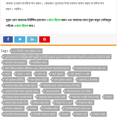
আবদ্ধ হওয়ার তাওফিক দান করুন। কোরআন-সুন্নাহর উপর যথাযথ আমল করার তাওফিক দান
করুন। আমিন।
যুক্ত হোন আমাদের ইউটিউব চ্যানেলে
এখানে ক্লিক
করুন এবং আমাদের সাথে যুক্ত থাকুন ফেইজবুক
পেইজে
এখানে ক্লিক
করে।
Tags
৭০ টি বিপদ থেকে মুক্তির দোয়া
اِنَّمَا الۡمُؤۡمِنُوۡنَ اِخۡوَۃٌ فَاَصۡلِحُوۡا بَیۡنَ اَخَوَیۡکُمۡ وَ اتَّقُوا اللّٰهَ لَعَلَّکُمۡ تُرۡحَمُوۡنَ
অনলাইন বাংলা কুরআন
অলৌকিক আমল
আজ পবিত্র কোরআন নাজিলের ১৪৪৫ বছর পূর্ন হলো! আলহামদুলিল্লাহ্!
আমরা আল্লাহর ইবাদত করব কেন
আমল
আমল ও দোয়া
আমল কি
আল কুরআন
আল কুরআন ৩০ পারা
আল কুরআন APPS
আল কুরআন PDF
আল কুরআন অর্থসহ
আল্লাহর ৪ টি রহমত
আল্লাহর কাছে প্রিয় হওয়ার আমল
আল্লাহর কাছে সাহায্য চাওয়ার ৫টি উপায়
আল্লাহর নিকট অধিক পছন্দনীয় আমল
আল্লাহর রহমত
আল্লাহর রহমত নিয়ে উক্তি
আল্লাহর রহমত পাওয়ার উপায়
আল্লাহর রহমত পাওয়ার দোয়া
আল্লাহর সন্তুষ্টি লাভের দোয়া
ইবাদত
ইবাদত কবুল হওয়ার শর্ত
ইবাদত কাকে বলে
ইবাদত কি ও কেন
ইবাদতের পরিচয়
ইবাদতের প্রকারভেদ
ইসলাম
ইসলামিক আমল
ইসলামিক উপদেশ মূলক কথা
ইসলামী ইবাদতের জযবা
ইসলামী ইবাদতের সৌন্দর্য
উপদেশ
উপদেশ অর্থ
উপদেশ বাক্য