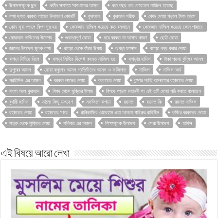
উপদেশমূলক ছন্দ
কঠিন সমস্যা সমাধানের আমল
কত বছর ধরে কোরআন নাজিল হয়েছে
কথা দ্বারা বরকত লাভের উদাহরণ কোনটি
কুরআন
কুরআন শরীফ
কোন দোয়া পড়লে টাকা আসে
কোন সূরা পড়লে বিপদ দূর হয়
কোরআন নাজিল হয়েছে কত রমজানে
কোরআন নাজিল হয়েছে কোন পাহাড়ে
কোরআন নাজিলের উদ্দেশ্য
গুরুত্বপূর্ণ দোয়া
ঘরে বরকত না আসার কারণ
ছোট্ট দোয়া
জ্ঞানের উপদেশ মূলক কথা
ঝগড়া থেকে বাঁচার উপায়
ঝগড়া ফাসাদ
ঝগড়া বন্ধ করার দোয়া
ঝগড়া মিটিয়ে দিলে
ঝগড়া মিটিয়ে দিলেই রহমত নাজিল হয়
ঝগড়ার হাদিস
টাকা পয়সা বৃদ্ধির আমল
দুপুরের আমল
দোয়া কবুলের আমল প্রতিদিনের আমল ও ফজিলত
নাজিল
নাজিল অর্থ
প্রতিদিন এর আমল
বরকত লাভের দোয়া
বরকতের দোয়া
বান্দার প্রতি আল্লাহর রহমতের দোয়া
বাংলা আল কুরআন
বিপদ থেকে মুক্তির উপায়
বিপদে পড়লে মহানবী সা এই ৩টি দোয়া পাঠ করতে বলেছেন
বুখারী হাদিস
ভালো কিছু উপদেশ
মসজিদে ঝগড়া
রহমত
রহমত কি
রহমত নাজিল
রহমতের দোয়া
রহমতের সময়
রাব্বিগফির ওয়ারহাম ওয়া আনতা খাইরুর রাহিমীন
রুজির বরকতের দোয়া
শত্রু থেকে মুক্তির দোয়া
শনিবার এর আমল
শিক্ষামূলক উপদেশ
সেরা উপদেশ
হাদিস
এই বিষয়ে আরো লেখা