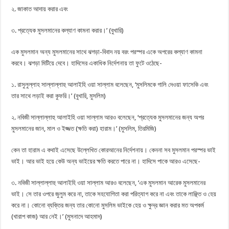
২. জাকাত আদায় করার এবং
৩. প্রত্যেক মুসলমানের কল্যাণ কামনা করার।’ (বুখারি)
এক মুসলমান অন্য মুসলমানের সাথে ঝগড়া-বিবাদ নয় বরং পরস্পর একে অপরের কল্যাণ কামনা
করবে। ঝগড়া মিটিয়ে দেবে। হাদিসের একাধিক নির্দেশনায় তা ফুটে ওঠেছে-
১. রাসুলুল্লাহ সাল্লাল্লাহু আলাইহি ওয়া সাল্লাম বলেছেন, ‘মুসলিমকে গালি দেওয়া ফাসেকি এবং
তার সাথে লড়াই করা কুফরি।’ (বুখারি, মুসলিম)
২. নবিজী সাল্লাল্লাহু আলাইহি ওয়া সাল্লাম আরও বলেছেন, ‘প্রত্যেক মুসলমানের জন্য অপর
মুসলমানের জান, মাল ও ইজ্জত (ক্ষতি করা) হারাম।’ (মুসলিম, তিরমিজি)
কেন তা হারাম এ কথাই এসেছে উল্লেখিত কোরআনের নির্দেশনায়। কেননা সব মুসলমান পরস্পর ভাই
ভাই। আর ভাই হয়ে কেউ অন্য ভাইয়ের ক্ষতি করতে পারে না। হাদিসে পাকে আরও এসেছে-
৩. নবিজী সাল্লাল্লাহু আলাইহি ওয়া সাল্লাম আরও বলেছেন, ‘এক মুসলমান আরেক মুসলমানের
ভাই। সে তার ওপরে জুলুম করে না, তাকে সহযোগিতা করা পরিত্যাগ করে না এবং তাকে লাঞ্ছিত ও হেয়
করে না। কোনো ব্যক্তির জন্য তার কোনো মুসলিম ভাইকে হেয় ও ক্ষুদ্র জ্ঞান করার মত অপকৰ্ম
(খারাপ কাজ) আর নেই।’ (মুসনাদে আহমাদ)