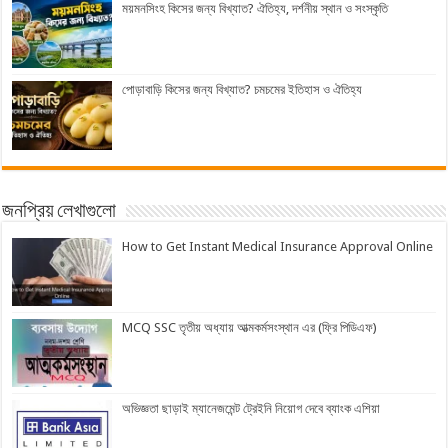
ময়মনসিংহ কিসের জন্য বিখ্যাত? ঐতিহ্য, দর্শনীয় স্থান ও সংস্কৃতি
পোড়াবাড়ি কিসের জন্য বিখ্যাত? চমচমের ইতিহাস ও ঐতিহ্য
জনপ্রিয় লেখাগুলো
How to Get Instant Medical Insurance Approval Online
MCQ SSC তৃতীয় অধ্যায় আত্মকর্মসংস্থান এর (ফ্রি পিডিএফ)
অভিজ্ঞতা ছাড়াই ম্যানেজমেন্ট ট্রেইনি নিয়োগ দেবে ব্যাংক এশিয়া