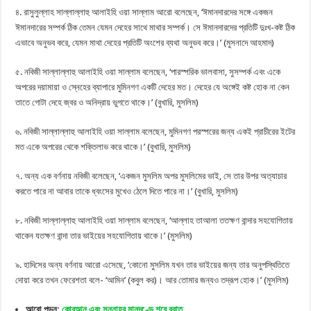
৪. রাসুলুল্লাহ সাল্লাল্লাহু আলাইহি ওয়া সাল্লাম আরো বলেছেন, ‘ঈমানদারদের সঙ্গে একজন
ঈমানদারের সম্পর্ক ঠিক তেমন যেমন দেহের সাথে মাথার সম্পর্ক। সে ঈমানদারদের প্রতিটি দুঃখ-কষ্ট ঠিক
এভাবে অনুভব করে, যেমন মাথা দেহের প্রতিটি অংশের ব্যথা অনুভব করে।’ (মুসনাদে আহমাদ)
৫. নবিজী সাল্লাল্লাহু আলাইহি ওয়া সাল্লাম বলেছেন, ‘পারস্পরিক ভালবাসা, সুসম্পর্ক এবং একে
অপরের দয়ামায়া ও স্নেহের ব্যাপারে মুমিনগণ একটি দেহের মত। দেহের যে অঙ্গেই কষ্ট হোক না কেন
তাতে গোটা দেহে জ্বর ও অনিদ্রায় ভুগতে থাকে।’ (বুখারি, মুসলিম)
৬. নবিজী সাল্লাল্লাহু আলাইহি ওয়া সাল্লাম বলেছেন, মুমিনগণ পরস্পরের জন্য একই প্রাচীরের ইটের
মত একে অপরের থেকে শক্তিলাভ করে থাকে।’ (বুখারি, মুসলিম)
৭. অন্য এক বর্ণনায় নবিজী বলেছেন, ‘একজন মুসলিম অপর মুসলিমের ভাই, সে তার উপর অত্যাচার
করতে পারে না আবার তাকে ধ্বংসের মুখেও ঠেলে দিতে পারে না।’ (বুখারি, মুসলিম)
৮. নবিজী সাল্লাল্লাহু আলাইহি ওয়া সাল্লাম বলেছেন, ‘আল্লাহ তাআলা ততক্ষণ বান্দার সহযোগিতায়
থাকেন যতক্ষণ বান্দা তার ভাইয়ের সহযোগিতায় থাকে।’ (মুসলিম)
৯. হাদিসের অন্য বর্ণনায় আরো এসেছে, ‘কোনো মুসলিম যখন তার ভাইয়ের জন্য তার অনুপস্থিতিতে
দোয়া করে তখন ফেরেশতা বলে- ‘আমিন’ (কবুল কর)। আর তোমার জন্যও তদ্রূপ হোক।’ (মুসলিম)
আরো পড়ুন:
কোরআন এবং সুন্নাহর মানদণ্ডে শবে বরাত