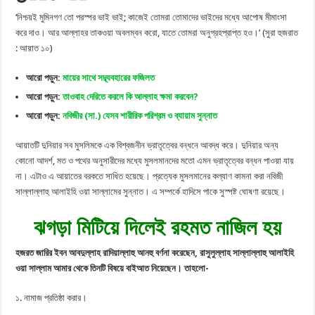
‘নিশ্চয়ই মুমিনগণ তো পরস্পর ভাই ভাই; কাজেই তোমরা তোমাদের ভাইদের মধ্যে আপোষ মীমাংসা
করে দাও। আর আল্লাহর তাকওয়া অবলম্বন করো, যাতে তোমরা অনুগ্রহপ্রাপ্ত হও।’ (সুরা হুজরাত
: আয়াত ১০)
আরো পড়ুন:
মায়ের সাথে সদ্ব্যবহারের ফজিলত
আরো পড়ুন:
তাওবাহ দেরিতে করলে কি আল্লাহ ক্ষমা করবেন?
আরো পড়ুন:
নবিজীর (সা.) যেসব শারীরিক পরিশ্রম ও ব্যায়াম সুন্নাত
আয়াতটি দুনিয়ার সব মুসলিমকে এক বিশ্বজনীন ভ্রাতৃত্বের বন্ধনে আবদ্ধ করে। দুনিয়ার অন্য
কোনো আদর্শ, মত ও পথের অনুসারীদের মধ্যে মুসলমানদের মতো এমন ভ্রাতৃত্বের বন্ধন পাওয়া যায়
না। এটাও এ আয়াতের বরকতে সাধিত হয়েছে। প্রত্যেক মুসলমানের কল্যাণ কামনা করা নবিজী
সাল্লাল্লাহু আলাইহি ওয়া সাল্লামের সুন্নাত। এ সম্পর্কে হাদিসে পাকে সুস্পষ্ট ঘোষণা রয়েছে।
ঝগড়া মিটিয়ে দিলেই রহমত নাজিল হয়
হজরত জারির ইবন আবদুল্লাহ রাদিয়াল্লাহু আনহু বর্ণনা করেছেন, রাসুলুল্লাহ সাল্লাল্লাহু আলাইহি
ওয়া সাল্লাম আমার থেকে তিনটি বিষয়ে বাইআত নিয়েছেন। তাহলো-
১. নামাজ প্রতিষ্ঠা করার।