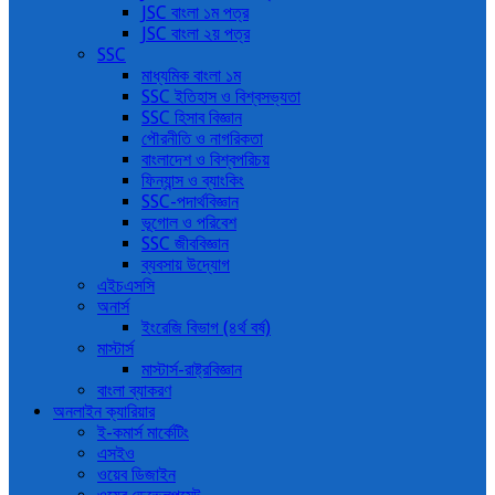
JSC বাংলা ১ম পত্র
JSC বাংলা ২য় পত্র
SSC
মাধ্যমিক বাংলা ১ম
SSC ইতিহাস ও বিশ্বসভ্যতা
SSC হিসাব বিজ্ঞান
পৌরনীতি ও নাগরিকতা
বাংলাদেশ ও বিশ্বপরিচয়
ফিন্যান্স ও ব্যাংকিং
SSC-পদার্থবিজ্ঞান
ভূগোল ও পরিবেশ
SSC জীববিজ্ঞান
ব্যবসায় উদ্যোগ
এইচএসসি
অনার্স
ইংরেজি বিভাগ (৪র্থ বর্ষ)
মাস্টার্স
মাস্টার্স-রাষ্ট্রবিজ্ঞান
বাংলা ব্যাকরণ
অনলাইন ক্যারিয়ার
ই-কমার্স মার্কেটিং
এসইও
ওয়েব ডিজাইন