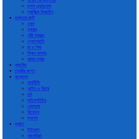
ওয়েব ডেভেলপমেন্ট
গুগল এ্যাডসেন্স
গ্রাফিক্স ডিজাইন
ডাক্তার বাড়ী
ওষুধ
স্বাস্থ্য
নারী স্বাস্থ্য
প্রেগন্যান্সি
মা ও শিশু
স্কিন সলুশন
খাবার দাবার
ব্যাংকিং
চাকরীর জগত
অন্যান্য
অর্থনীতি
আইন ও বিচার
ধর্ম
লাইফস্টাইল
খেলাধুলা
বিনোদন
ফ্যাশন
ভ্রমণ
ইউরোপ
আমেরিকা