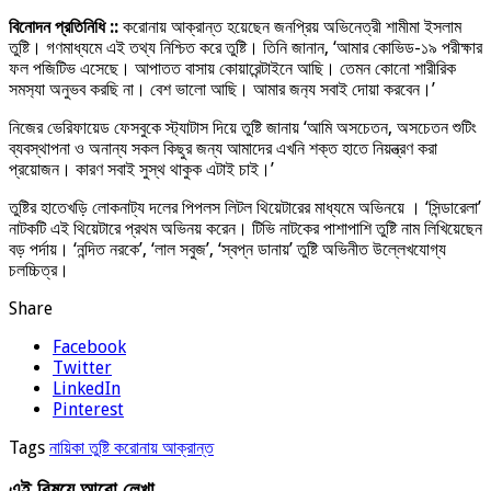
বিনোদন প্রতিনিধি ::
করোনায় আক্রান্ত হয়েছেন জনপ্রিয় অভিনেত্রী শামীমা ইসলাম
তুষ্টি। গণমাধ্যমে এই তথ্য নিশ্চিত করে তুষ্টি। তিনি জানান, ‘আমার কোভিড-১৯ পরীক্ষার
ফল পজিটিভ এসেছে। আপাতত বাসায় কোয়ারেন্টাইনে আছি। তেমন কোনো শারীরিক
সমস‌্যা অনুভব করছি না। বেশ ভালো আছি। আমার জন‌্য সবাই দোয়া করবেন।’
নিজের ভেরিফায়েড ফেসবুকে স্ট্যাটাস দিয়ে তুষ্টি জানায় ‘আমি অসচেতন, অসচেতন শুটিং
ব্যবস্থাপনা ও অনান্য সকল কিছুর জন্য আমাদের এখনি শক্ত হাতে নিয়ন্ত্রণ করা
প্রয়োজন। কারণ সবাই সুস্থ থাকুক এটাই চাই।’
তুষ্টির হাতেখড়ি লোকনাট্য দলের পিপলস লিটল থিয়েটারের মাধ্যমে অভিনয়ে । ‘সিন্ডারেলা’
নাটকটি এই থিয়েটারে প্রথম অভিনয় করেন। টিভি নাটকের পাশাপাশি তুষ্টি নাম লিখিয়েছেন
বড় পর্দায়। ‘নন্দিত নরকে’, ‘লাল সবুজ’, ‘স্বপ্ন ডানায়’ তুষ্টি অভিনীত উল্লেখযোগ্য
চলচ্চিত্র।
Share
Facebook
Twitter
LinkedIn
Pinterest
Tags
নায়িকা তুষ্টি করোনায় আক্রান্ত
এই বিষয়ে আরো লেখা