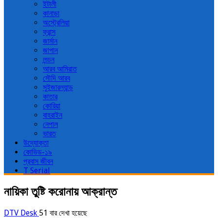
ইটালী
কানাডা
অস্ট্রেলিয়া
ফ্রান্স
জার্মান
জাপান
লন্ডন
আরব আমিরাত
সৌদি আরব
সুইজারল্যান্ড
কাতার
কোরিয়া
বাহরাইন
নেপাল
ভারত
উদ্যোক্তা
কোভিড-১৯
প্রবাস জীবন
T Serial
নায়িকা তুষ্টি করোনায় আক্রান্ত
DTV Desk
51 বার দেখা হয়েছে