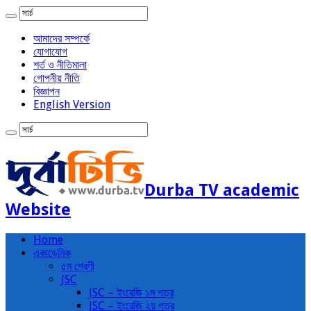
আমাদের সম্পর্কে
যোগাযোগ
শর্ত ও নীতিমালা
গোপনীয় নীতি
বিজ্ঞাপন
English Version
Durba TV academic
Website
Home
একাডেমিক
৫ম শ্রেণী
JSC
JSC – ইংরেজি ১ম পত্র
JSC – ইংরেজি ২য় পত্র