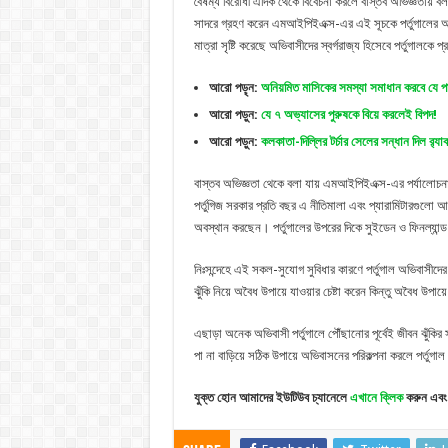
বৈষম্য বিরোধী এদিক থেকে বিবেচনা করলে বাস্তব অভিজ্ঞতায় বলা 
সাদরে গ্রহণ করেন এমআইপিইএক্স-এর এই সূচকে পর্তুগালের অ
মাত্রা সৃষ্টি করেছে অভিবাসীদের স্বর্গরাজ্য হিসেবে পর্তুগালকে প
আরো পড়ৃন:
অনিয়মিত মাসিকের সমস্যা সমাধান করবে যে প
আরো পড়ুন:
যে ৭ অভ্যাসের পুরুষকে বিয়ে করলেই বিপদ!
আরো পড়ুন:
কলকাতা-দিল্লির টর্চার সেলের সন্ধান দিল র‌্যাব
বাস্তব অভিজ্ঞতা থেকে বলা যায় এমআইপিইএক্স-এর পর্যালোচনা 
পর্তুগিজ সরকার প্রতি বছর এ নীতিমালা এবং প্যারামিটারগুলো আ
অবস্থান করছেন। পর্তুগালের উপরের দিকে সুইডেন ও ফিনল্যান্ড 
নিঃসন্দেহে এই সকল-সুযোগ সুবিধার কারণে পর্তুগাল অভিবাসীদে
ঝুঁকি নিয়ে অবৈধ উপায়ে যাওয়ার চেষ্টা করেন কিন্তু অবৈধ উ
এছাড়া অনেক অভিবাসী পর্তুগালে পৌঁছানোর পূর্বেই জীবন ঝুঁক
পা না বাড়িয়ে সঠিক উপায়ে অভিবাসনের পরিকল্পনা করলে পর্ত
যুক্ত হোন আমাদের ইউটিউব চ্যানেলে
এখানে ক্লিক
করুন এবং 