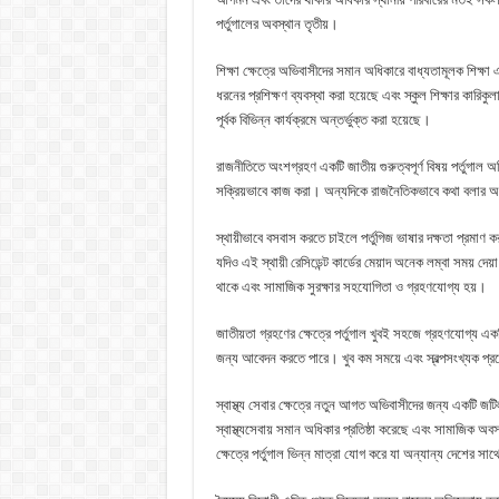
পর্তুগালের অবস্থান তৃতীয়।
শিক্ষা ক্ষেত্রে অভিবাসীদের সমান অধিকারে বাধ্যতামূলক শিক্ষা এ
ধরনের প্রশিক্ষণ ব্যবস্থা করা হয়েছে এবং স্কুল শিক্ষার কারিকুল
পূর্বক বিভিন্ন কার্যক্রমে অন্তর্ভুক্ত করা হয়েছে।
রাজনীতিতে অংশগ্রহণ একটি জাতীয় গুরুত্বপূর্ণ বিষয় পর্তুগা
সক্রিয়ভাবে কাজ করা। অন্যদিকে রাজনৈতিকভাবে কথা বলার অধিক
স্থায়ীভাবে বসবাস করতে চাইলে পর্তুগিজ ভাষার দক্ষতা প্রমাণ 
যদিও এই স্থায়ী রেসিডেন্ট কার্ডের মেয়াদ অনেক লম্বা সময় দেয
থাকে এবং সামাজিক সুরক্ষার সহযোগিতা ও গ্রহণযোগ্য হয়।
জাতীয়তা গ্রহণের ক্ষেত্রে পর্তুগাল খুবই সহজে গ্রহণযোগ্য এক
জন্য আবেদন করতে পারে। খুব কম সময়ে এবং স্বল্পসংখ্যক প্রয
স্বাস্থ্য সেবার ক্ষেত্রে নতুন আগত অভিবাসীদের জন্য একটি জটি
স্বাস্থ্যসেবায় সমান অধিকার প্রতিষ্ঠা করেছে এবং সামাজিক অবস্থ
ক্ষেত্রে পর্তুগাল ভিন্ন মাত্রা যোগ করে যা অন্যান্য দেশের সা