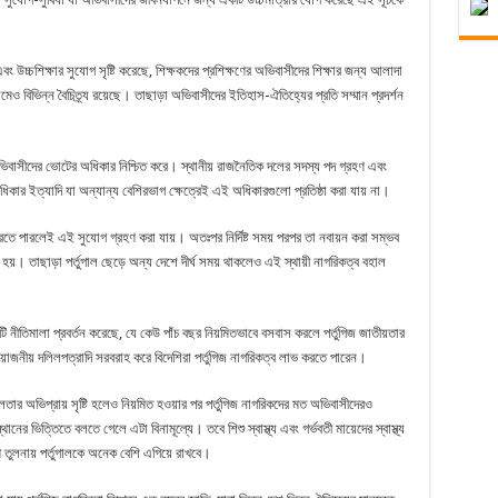
বং উচ্চশিক্ষার সুযোগ সৃষ্টি করেছে, শিক্ষকদের প্রশিক্ষণের অভিবাসীদের শিক্ষার জন্য আলাদা
ামেও বিভিন্ন বৈচিত্র্য রয়েছে। তাছাড়া অভিবাসীদের ইতিহাস-ঐতিহ্যের প্রতি সম্মান প্রদর্শন
ল অভিবাসীদের ভোটের অধিকার নিশ্চিত করে। স্থানীয় রাজনৈতিক দলের সদস্য পদ গ্রহণ এবং
ার ইত্যাদি যা অন্যান্য বেশিরভাগ ক্ষেত্রেই এই অধিকারগুলো প্রতিষ্ঠা করা যায় না।
করতে পারলেই এই সুযোগ গ্রহণ করা যায়। অতঃপর নির্দিষ্ট সময় পরপর তা নবায়ন করা সম্ভব
়া হয়। তাছাড়া পর্তুগাল ছেড়ে অন্য দেশে দীর্ঘ সময় থাকলেও এই স্থায়ী নাগরিকত্ব বহাল
টি নীতিমালা প্রবর্তন করেছে, যে কেউ পাঁচ বছর নিয়মিতভাবে বসবাস করলে পর্তুগিজ জাতীয়তার
়োজনীয় দলিলপত্রাদি সরবরাহ করে বিদেশিরা পর্তুগিজ নাগরিকত্ব লাভ করতে পারেন।
লতার অভিপ্রায় সৃষ্টি হলেও নিয়মিত হওয়ার পর পর্তুগিজ নাগরিকদের মত অভিবাসীদেরও
ানের ভিত্তিতে বলতে গেলে এটা বিনামূল্যে। তবে শিশু স্বাস্থ্য এবং গর্ভবতী মায়েদের স্বাস্থ্য
থে তুলনায় পর্তুগালকে অনেক বেশি এগিয়ে রাখবে।