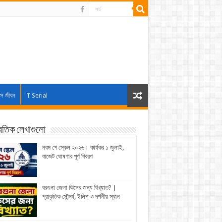
াস জীবন
T Serial
্রতিক লেখাগুলো
নবম পে স্কেল ২০২৬। কার্যকর ১ জুলাই,
বাজেট ঘোষণার পূর্ণ বিবরণ
বরগুনা জেলা কিসের জন্য বিখ্যাত? |
প্রাকৃতিক সৌন্দর্য, ইলিশ ও দর্শনীয় স্থান