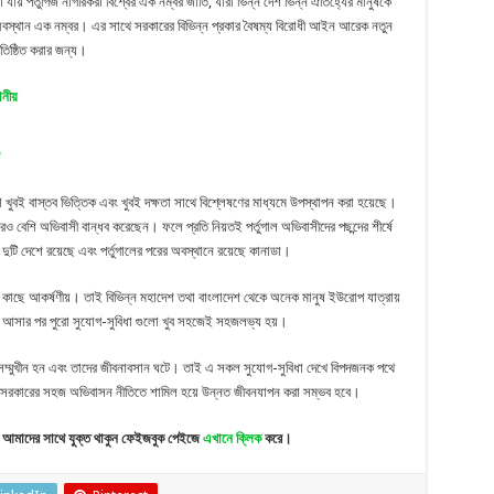
যায় পর্তুগিজ নাগরিকরা বিশ্বের এক নম্বর জাতি, যারা ভিন্ন দেশ ভিন্ন ঐতিহ্যের মানুষকে
বস্থান এক নম্বর। এর সাথে সরকারের বিভিন্ন প্রকার বৈষম্য বিরোধী আইন আরেক নতুন
্রতিষ্ঠিত করার জন্য।
ানীয়
খুবই বাস্তব ভিত্তিক এবং খুবই দক্ষতা সাথে বিশ্লেষণের মাধ্যমে উপস্থাপন করা হয়েছে।
রও বেশি অভিবাসী বান্ধব করেছেন। ফলে প্রতি নিয়তই পর্তুগাল অভিবাসীদের পছন্দের শীর্ষে
দুটি দেশে রয়েছে এবং পর্তুগালের পরের অবস্থানে রয়েছে কানাডা।
র কাছে আকর্ষণীয়। তাই বিভিন্ন মহাদেশ তথা বাংলাদেশ থেকে অনেক মানুষ ইউরোপ যাত্রায়
পায়ে আসার পর পুরো সুযোগ-সুবিধা গুলো খুব সহজেই সহজলভ্য হয়।
ির সম্মুখীন হন এবং তাদের জীবনাবসান ঘটে। তাই এ সকল সুযোগ-সুবিধা দেখে বিপদজনক পথে
ুগাল সরকারের সহজ অভিবাসন নীতিতে শামিল হয়ে উন্নত জীবনযাপন করা সম্ভব হবে।
আমাদের সাথে যুক্ত থাকুন ফেইজবুক পেইজে
এখানে ক্লিক
করে।