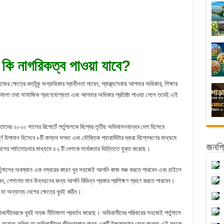
ই কি নাগরিকত্ব পাওয়া যাবে?
্ষেত্রে কতটুকু অগ্রাধিকার স্বাধীনতা পাবেন, স্বাস্থ্যসেবায় আপনার অধিকার, শিক্ষার
 নীতিমালা তথা সামাজিক গ্রহণযোগ্যতা এবং আপনার অধিকার প্রতিষ্ঠা পাওয়া গেলে তবেই এই
াদের ২০২০ সালের রিপোর্টে পর্তুগালকে বিশ্বের তৃতীয় অভিবাসনবান্ধব দেশ হিসেবে
 উপাদান হিসেবে ৮টি বাস্তব সম্মত এবং যৌক্তিক প্যারামিটার দ্বারা বিশ্লেষণের মাধ্যমে
জনপ্র
 পর্যালোচনার মাধ্যমে ৫২ টি দেশকে সার্থকতার ভিত্তিতে যুক্ত করেছে।
পর্তুগালের অবস্থান এক নম্বরের কারণ খুব সহজেই আপনি কাজ শুরু করতে পারবেন এবং চাইলে
ন, পেশাগত মান উন্নয়নের জন্য আপনি বিভিন্ন প্রকার প্রশিক্ষণ গ্রহণ করতে পারবেন।
যা অন্যান্য দেশের ক্ষেত্রে খুবই কঠিন।
ল অভিবাসীদেরকে খুবই সহজ নীতিমালা প্রবর্তন করেছে। অভিবাসীদের পরিবারের সহজেই পর্তুগালে
সুযোগ-সুবিধা যা অভিবাসীদের জীবনযাপনে জন্য একটি উচ্চমাত্রার যোগ করেছে এই সূচকে