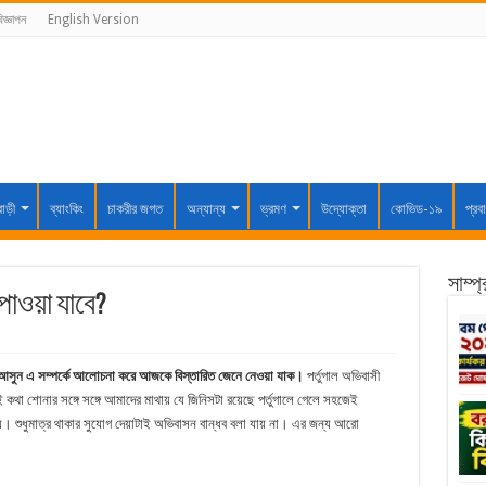
িজ্ঞাপন
English Version
বাড়ী
ব্যাংকিং
চাকরীর জগত
অন্যান্য
ভ্রমণ
উদ্যোক্তা
কোভিড-১৯
প্রব
সাম্প
 পাওয়া যাবে?
া। আসুন এ সম্পর্কে আলোচনা করে আজকে বিস্তারিত জেনে নেওয়া যাক।
পর্তুগাল অভিবাসী
েই কথা শোনার সঙ্গে সঙ্গে আমাদের মাথায় যে জিনিসটা রয়েছে পর্তুগালে গেলে সহজেই
হয়। শুধুমাত্র থাকার সুযোগ দেয়াটাই অভিবাসন বান্ধব বলা যায় না। এর জন্য আরো