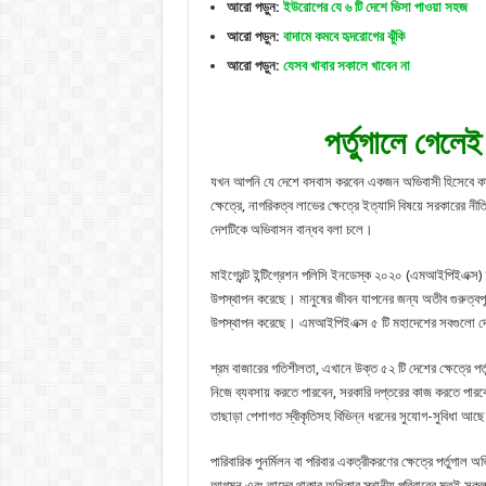
আরো পড়ুন:
ইউরোপের যে ৬ টি দেশে ভিসা পাওয়া সহজ
আরো পড়ুন:
বাদামে কমবে হৃদরোগের ঝুঁকি
আরো পড়ুন:
যেসব খাবার সকালে খাবেন না
পর্তুগালে গেলে
যখন আপনি যে দেশে বসবাস করবেন একজন অভিবাসী হিসেবে কাজের ক
ক্ষেত্রে, নাগরিকত্ব লাভের ক্ষেত্রে ইত্যাদি বিষয়ে সরকারের
দেশটিকে অভিবাসন বান্ধব বলা চলে।
মাইগ্রেন্ট ইন্টিগ্রেশন পলিসি ইনডেস্ক ২০২০ (এমআইপিইএক্স) ত
উপস্থাপন করেছে। মানুষের জীবন যাপনের জন্য অতীব গুরুত্বপূর্ণ
উপস্থাপন করেছে। এমআইপিইএক্স ৫ টি মহাদেশের সবগুলো দেশের
শ্রম বাজারের গতিশীলতা, এখানে উক্ত ৫২ টি দেশের ক্ষেত্রে 
নিজে ব্যবসায় করতে পারবেন, সরকারি দপ্তরের কাজ করতে পারবে
তাছাড়া পেশাগত স্বীকৃতিসহ বিভিন্ন ধরনের সুযোগ-সুবিধা আছে 
পারিবারিক পুনর্মিলন বা পরিবার একত্রীকরণের ক্ষেত্রে পর্তুগা
আগমন এবং তাদের থাকার অধিকার স্থানীয় পরিবারের মতই সকল 