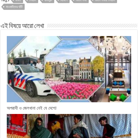
জঙ্গল
নির্বাচন
বামফ্রন্ট
বিজেপি
বিধান সভা
বিধান সভায় নির্বাচন
মাওবাদীদের ঘাঁটি
এই বিষয়ে আরো লেখা
অপরাধী ও জেলখানা নেই যে দেশে!