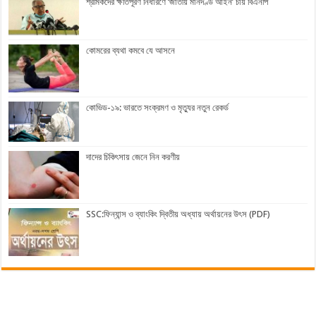
শ্রমিকদের ক্ষতিপূরণ নির্ধারণে ‘জাতীয় মানদণ্ড আইন’ চায় বিএনপি
কোমরের ব্যথা কমবে যে আসনে
কোভিড-১৯: ভারতে সংক্রমণ ও মৃত্যুর নতুন রেকর্ড
দাদের চিকিৎসায় জেনে নিন করণীয়
SSC:ফিন্যান্স ও ব্যাংকিং দ্বিতীয় অধ্যায় অর্থায়নের উৎস (PDF)