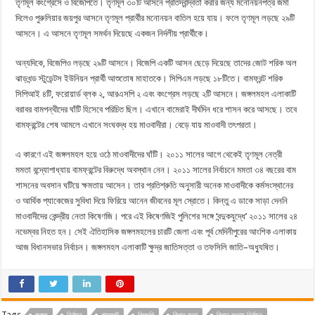
তৃণমূল কংগ্রেসে ও বিজেপিতে। তৃণমূল ৩০টি আসনে প্রতিদ্বন্দ্বিতা করার জন্য মনোনয়নপত্র জমা
দিলেও পুরুলিয়ার জয়পুর আসনে তৃণমূল প্রার্থীর মনোনয়ন বাতিল হয়ে যায়। ফলে তৃণমূল লড়ছে ২৯টি
আসনে। এ আসনে তৃণমূল সমর্থন দিয়েছে একজন নির্দলীয় প্রার্থীকে।
অন্যদিকে, বিজেপিও লড়ছে ২৯টি আসনে। বিজেপি একটি আসন ছেড়ে দিয়েছে তাদের জোট শরিক অল
ঝাড়খন্ড স্টুডেন্টস ইউনিয়ন প্রার্থী আশুতোষ মাহাতকে। সিপিএম লড়ছে ১৮টিতে। বামফ্রন্ট শরিক
সিপিআই ৪টি, ফরোয়ার্ড ব্লক ২, আরএসপি ২ এবং কংগ্রেস লড়ছে ২টি আসনে। জঙ্গলমহল এলাকাটি
বরাবর বামপন্থীদের ঘাঁটি হিসেবে পরিচিত ছিল। এখানে বামেরাই দীর্ঘদিন ধরে শাসন করে আসছে। তবে
বামফ্রন্টের শেষ আমলে এখানে সংঘবদ্ধ হয় মাওবাদীরা। বেড়ে যায় মাওবাদী তৎপরতা।
এ কারণে এই জঙ্গলমহল হয়ে ওঠে মাওবাদীদের ঘাঁটি। ২০১১ সালের আগে থেকেই তৃণমূল নেত্রী
মমতা বন্দ্যোপাধ্যায় বামফ্রন্টের বিরুদ্ধে অবস্থান নেন। ২০১১ সালের নির্বাচনে মমতা ৩৪ বছরের বাম
শাসনের অবসান ঘটিয়ে ক্ষমতায় আসেন। তার প্রতিশ্রুতি অনুসারী অনেক মাওবাদীকে কর্মসংস্থানের
ও আর্থিক প্যাকেজের সুবিধা দিয়ে ফিরিয়ে আনেন জীবনের মূল স্রোতে। কিন্তু এ ডাকে সাড়া দেননি
মাওবাদীদের কেন্দ্রীয় নেতা কিষেণজি। পরে এই কিষেণজিই পুলিশের সঙ্গে ‘বন্দুকযুদ্ধে’ ২০১১ সালের ২৪
নভেম্বর নিহত হন। সেই ঐতিহাসিক জঙ্গলমহলের চারটি জেলা এবং পূর্ব মেদিনীপুরের আংশিক এলাকায়
আজ বিধানসভার নির্বাচন। জঙ্গলমহল এলাকাটি ক্ষুদ্র জাতিসত্তা ও তফসিলি জাতি–অধ্যুষিত।
Tags