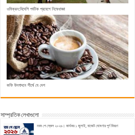
ওমিক্রন:বিদেশি পর্যটক প্রবেশে নিষেধাজ্ঞা
কফি উৎপাদনে শীর্ষে যে দেশ
সাম্প্রতিক লেখাগুলো
নবম পে স্কেল ২০২৬। কার্যকর ১ জুলাই, বাজেট ঘোষণার পূর্ণ বিবরণ