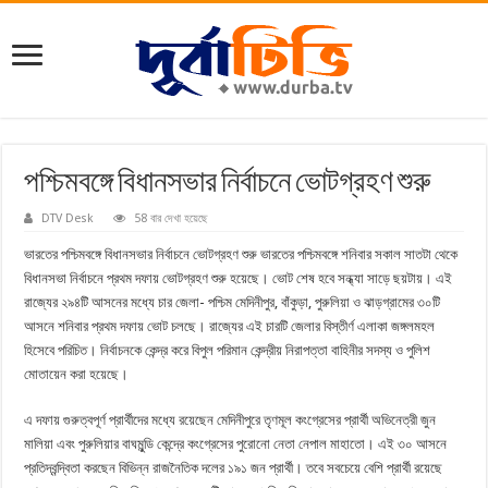
পশ্চিমবঙ্গে বিধানসভার নির্বাচনে ভোটগ্রহণ শুরু
DTV Desk
58 বার দেখা হয়েছে
ভারতের পশ্চিমবঙ্গে বিধানসভার নির্বাচনে ভোটগ্রহণ শুরু ভারতের পশ্চিমবঙ্গে শনিবার সকাল সাতটা থেকে
বিধানসভা নির্বাচনে প্রথম দফায় ভোটগ্রহণ শুরু হয়েছে। ভোট শেষ হবে সন্ধ্যা সাড়ে ছয়টায়। এই
রাজ্যের ২৯৪টি আসনের মধ্যে চার জেলা- পশ্চিম মেদিনীপুর, বাঁকুড়া, পুরুলিয়া ও ঝাড়গ্রামের ৩০টি
আসনে শনিবার প্রথম দফায় ভোট চলছে। রাজ্যের এই চারটি জেলার বিস্তীর্ণ এলাকা জঙ্গলমহল
হিসেবে পরিচিত। নির্বাচনকে কেন্দ্র করে বিপুল পরিমান কেন্দ্রীয় নিরাপত্তা বাহিনীর সদস্য ও পুলিশ
মোতায়েন করা হয়েছে।
এ দফায় গুরুত্বপূর্ণ প্রার্থীদের মধ্যে রয়েছেন মেদিনীপুরে তৃণমূল কংগ্রেসের প্রার্থী অভিনেত্রী জুন
মালিয়া এবং পুরুলিয়ার বাঘমুন্ডি কেন্দ্রে কংগ্রেসের পুরোনো নেতা নেপাল মাহাতো। এই ৩০ আসনে
প্রতিদ্বন্দ্বিতা করছেন বিভিন্ন রাজনৈতিক দলের ১৯১ জন প্রার্থী। তবে সবচেয়ে বেশি প্রার্থী রয়েছে