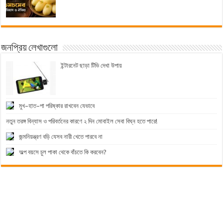
জনপ্রিয় লেখাগুলো
ইন্টারনেট ছাড়া টিভি দেখা উপায়
মুখ–হাত–পা পরিষ্কার রাখবেন যেভাবে
নতুন তরঙ্গ বিন্যাস ও পরিবর্তনের কারণে ২ দিন মোবাইল সেবা বিঘ্ন হতে পারে!
জন্মনিয়ন্ত্রণ বড়ি যেসব নারী খেতে পারবে না
অল্প বয়সে চুল পাকা থেকে বাঁচতে কি করবেন?