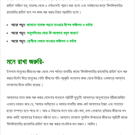
রাহিম’ নাজিল হয়; তারপর থেকে এ বর্ণগুলোই গ্রহণ করা হলো এবং সর্বকালের জন্য ‘বিসমিল্লাহির
রাহমানির রাহিম’ বলে সব কাজ শুরু করার নিয়ম প্রবর্তিত হলো।
আরো পড়ুন:
জামাতে নামাজ পড়তে যাওয়ার বিশেষ ফজিলত ও মর্যাদা
আরো পড়ুন:
অমুসলিমের দোয়া কি আল্লাহ কবুল করেন?
আরো পড়ুন:
রোগীকে দেখতে যাওয়ার ফজিলত ও মর্যাদা
মনে রাখা জরুরি-
ইসলাম মানুষের জীবনের শুরু থেকে শেষ পর্যন্ত যাবতীয় কাজে ‘বিসমিল্লাহির রাহমানির রাহিম’ বলে শুরু
করার নির্দেশ দিয়ে মানুষের গোটা জীবনের গতি-প্রকৃতি অন্যসব কাজ থেকে ফিরিয়ে একমাত্র আল্লাহ
তাআলার দিকে ধাবিত করেছে।
আল্লাহর নামে কাজ শুরু করার ঘোষণার মাধ্যমে প্রতিটি মুহূর্তই আল্লাহর আনুগত্যের স্বীকারোক্তি
এভাবে নবায়ন করে যে, ‘আমার অস্তিত্ব ও আমার যাবতীয় কাজ-কর্ম আল্লাহর ইচ্ছা এবং সাহায্য
ছাড়া সম্পন্ন হতে পারে না। আর এ নিয়তের ফলে তার ওঠা-বসা, চলা-ফেরাসহ দুনিয়ার জীবনের সব
কাজ-কর্মই আল্লাহর ইবাদতে পরিণত হবে। আল্লাহ তাআলা মুসলিম উম্মাহকে জীবনের প্রতিটি কাজে
‘বিসমিল্লাহির রাহমানির রাহিম’ বলে শুরু করার তাওফিক দান করুন। আমিন।