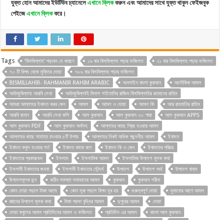
যুক্ত হোন আমাদের ইউটিউব চ্যানেলে
এখানে ক্লিক
করুন এবং আমাদের সাথে যুক্ত থাকুন ফেইজবুক
পেইজে
এখানে ক্লিক
করে।
Tags
‘বিসমিল্লাহ’ পড়বেন যে কারণে
১৯ বার বিসমিল্লাহ পড়ার ফজিলত
২১ বার বিসমিল্লাহ পড়ার ফজিলত
৭০ টি বিপদ থেকে মুক্তির দোয়া
৭৮৬ বার বিসমিল্লাহ পড়ার ফজিলত
BISMILLAHIR- RAHMANIR RAHIM ARABIC
অনলাইন বাংলা কুরআন
অলৌকিক আমল
আউজুবিল্লাহ আরবি লেখা
আউজুবিল্লাহি মিনাশ শাইতানির রাজিম বিসমিল্লাহির রহমানের রাহিম
আমরা আল্লাহর ইবাদত করব কেন
আমল
আমল ও দোয়া
আমল কি
আর রাহমানির রাহিম
আরবি বানান
আরবি লেখা কপি
আল কুরআন
আল কুরআন ৩০ পারা
আল কুরআন APPS
আল কুরআন PDF
আল কুরআন অর্থসহ
আল্লাহর কাছে প্রিয় হওয়ার আমল
আল্লাহর কাছে সাহায্য চাওয়ার ৫টি উপায়
আল্লাহর নিকট অধিক পছন্দনীয় আমল
ইবাদত
ইবাদত কবুল হওয়ার শর্ত
ইবাদত কাকে বলে
ইবাদত কি ও কেন
ইবাদতের পরিচয়
ইবাদতের প্রকারভেদ
ইসলাম
ইসলামিক আমল
ইসলামিক উপদেশ মূলক কথা
ইসলামী ইবাদতের জযবা
ইসলামী ইবাদতের সৌন্দর্য
উপদেশ
উপদেশ অর্থ
উপদেশ বাক্য
উপদেশমূলক ছন্দ
কঠিন সমস্যা সমাধানের আমল
কুরআন
কুরআন শরীফ
কোন দোয়া পড়লে টাকা আসে
কোন সূরা পড়লে বিপদ দূর হয়
গুরুত্বপূর্ণ দোয়া
ঘুমানোর আগে আমল
জ্ঞানের উপদেশ মূলক কথা
টাকা পয়সা বৃদ্ধির আমল
দুপুরের আমল
দোয়া
দোয়া কবুলের আমল প্রতিদিনের আমল ও ফজিলত
প্রতিদিন এর আমল
বাংলা আল কুরআন