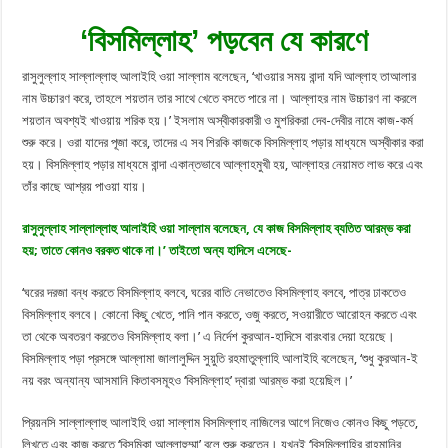
‘বিসমিল্লাহ’ পড়বেন যে কারণে
রাসুলুল্লাহ সাল্লাল্লাহু আলাইহি ওয়া সাল্লাম বলেছেন, ‘খাওয়ার সময় বান্দা যদি আল্লাহ তাআলার
নাম উচ্চারণ করে, তাহলে শয়তান তার সাথে খেতে বসতে পারে না। আল্লাহর নাম উচ্চারণ না করলে
শয়তান অবশ্যই খাওয়ায় শরিক হয়।’ ইসলাম অস্বীকারকারী ও মুশরিকরা দেব-দেবীর নামে কাজ-কর্ম
শুরু করে। ওরা যাদের পূজা করে, তাদের এ সব শিরকি কাজকে বিসমিল্লাহ পড়ার মাধ্যমে অস্বীকার করা
হয়। বিসমিল্লাহ পড়ার মাধ্যমে বান্দা একান্তভাবে আল্লাহমুখী হয়, আল্লাহর নেয়ামত লাভ করে এবং
তাঁর কাছে আশ্রয় পাওয়া যায়।
রাসুলুল্লাহ সাল্লাল্লাহু আলাইহি ওয়া সাল্লাম বলেছেন, যে কাজ বিসমিল্লাহ ব্যতিত আরম্ভ করা
হয়; তাতে কোনও বরকত থাকে না।’ তাইতো অন্য হাদিসে এসেছে-
‘ঘরের দরজা বন্ধ করতে বিসমিল্লাহ বলবে, ঘরের বাতি নেভাতেও বিসমিল্লাহ বলবে, পাত্র ঢাকতেও
বিসমিল্লাহ বলবে। কোনো কিছু খেতে, পানি পান করতে, ওজু করতে, সওয়ারীতে আরোহন করতে এবং
তা থেকে অবতরণ করতেও বিসমিল্লাহ বলা।’ এ নির্দেশ কুরআন-হাদিসে বারংবার দেয়া হয়েছে।
বিসমিল্লাহ পড়া প্রসঙ্গে আল্লামা জালালুদ্দিন সুয়ুতি রহমাতুল্লাহি আলাইহি বলেছেন, ‘শুধু কুরআন-ই
নয় বরং অন্যান্য আসমানি কিতাবসমূহও ‘বিসমিল্লাহ’ দ্বারা আরম্ভ করা হয়েছিল।’
প্রিয়নসি সাল্লাল্লাহু আলাইহি ওয়া সাল্লাম বিসমিল্লাহ নাজিলের আগে নিজেও কোনও কিছু পড়তে,
লিখতে এবং কাজ করতে ‘বিসমিকা আল্লাহুম্মা’ বলে শুরু করতেন। যখনই ‘বিসমিল্লাহির রাহমানির