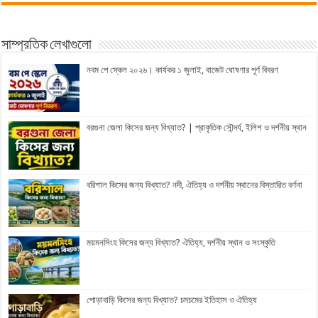
সাম্প্রতিক লেখাগুলো
নবম পে স্কেল ২০২৬। কার্যকর ১ জুলাই, বাজেট ঘোষণার পূর্ণ বিবরণ
বরগুনা জেলা কিসের জন্য বিখ্যাত? | প্রাকৃতিক সৌন্দর্য, ইলিশ ও দর্শনীয় স্থান
বরিশাল কিসের জন্য বিখ্যাত? নদী, ঐতিহ্য ও দর্শনীয় স্থানের বিস্তারিত বর্ণনা
ময়মনসিংহ কিসের জন্য বিখ্যাত? ঐতিহ্য, দর্শনীয় স্থান ও সংস্কৃতি
পোড়াবাড়ি কিসের জন্য বিখ্যাত? চমচমের ইতিহাস ও ঐতিহ্য