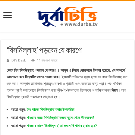
‘বিসমিল্লাহ’ পড়বেন যে কারণে
DTV Desk
11 বার দেখা হয়েছে
জেনে নিন ‘বিসমিল্লাহ’ পড়বেন যে কারণে । আসুন এ বিষয়ে কোরআনে কি বলা হয়েছে, সে সম্পর্কে
আলোচনা করে বিস্তারিত জেনে নেওয়া যাক।
ইসলামি শরিয়তের হুকুম হলো সব কাজ বিসমিল্লাহ বলে
শুরু করা। আল্লাহ তাআলার শ্রেষ্ঠত্ব ঘোষণা ও প্রতিষ্ঠা এবং বরকতের জন্য পড়া। পশু-পাখিসহ
হালাল প্রাণী জবাইকালে বিসমিল্লাহ বলা দ্বীন-ই-ইসলামের বিশেষত্ব ও মর্যাদাসম্পন্ন
নিয়ম।
আর
বিসমিল্লাহ দ্বারাই শয়তানকে তাড়ানো হয়।
আরো পড়ুন:
বৈধ কাজে ‘বিসমিল্লাহ’ বলার উপকারিতা
আরো পড়ুন:
খাওয়ার সময় ‘বিসমিল্লাহ’ বলতে ভুলে গেলে কী করবেন?
আরো পড়ুন:
খাওয়ার আগে ‘বিসমিল্লাহ’ না বললে কি খাবার হারাম হবে?