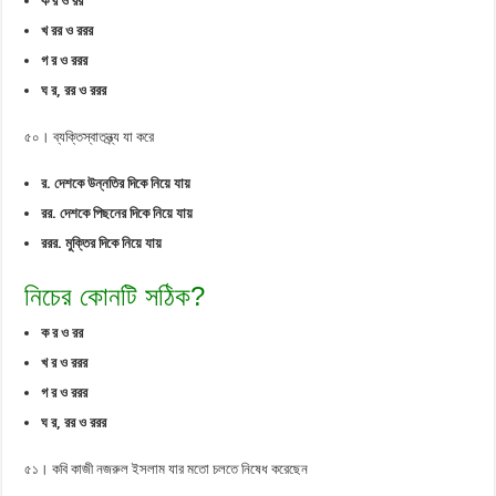
ক র ও রর
খ রর ও ররর
গ র ও ররর
ঘ র, রর ও ররর
৫০। ব্যক্তিস্বাতন্ত্র্য যা করে
র. দেশকে উন্নতির দিকে নিয়ে যায়
রর. দেশকে পিছনের দিকে নিয়ে যায়
ররর. মুক্তির দিকে নিয়ে যায়
নিচের কোনটি সঠিক?
ক র ও রর
খ র ও ররর
গ র ও ররর
ঘ র, রর ও ররর
৫১। কবি কাজী নজরুল ইসলাম যার মতো চলতে নিষেধ করেছেন