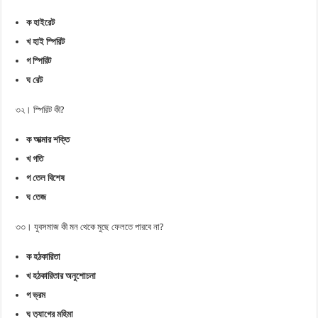
ক হাইরেট
খ হাই স্পিরিট
গ স্পিরিট
ঘ রেট
৩২। স্পিরিট কী?
ক আত্মার শক্তি
খ গতি
গ তেল বিশেষ
ঘ তেজ
৩৩। যুবসমাজ কী মন থেকে মুছে ফেলতে পারবে না?
ক হঠকারিতা
খ হঠকারিতার অনুশোচনা
গ ভ্রম
ঘ ত্যাগের মহিমা