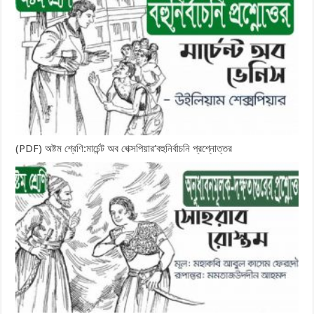
(PDF) অষ্টম শ্রেণি:মার্চেন্ট অব শেক্সপিয়ার‘বহুনির্বাচনি প্রশ্নোত্তর