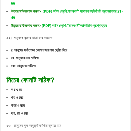
66
উত্তর ডাউনলোড করুন>
(PDF) অষ্টম শ্রেণি:মানবধর্ম‘‘ সাধারণ বহুনির্বাচনি প্রশ্নোত্তর 21-
49
উত্তর ডাউনলোড করুন>
(PDF) অষ্টম শ্রেণি:“মানবধর্ম“বহুনির্বাচনি প্রশ্নোত্তর
৫২। মানুষকে কব্জায় আনা যায় যেভাবে
র. মানুষের সর্বাপেক্ষা কোমল জায়গায় ছোঁয়া দিয়ে
রর. মানুষকে ভয় দেখিয়ে
ররর. মানুষকে মাতিয়ে
নিচের কোনটি সঠিক?
ক র ও রর
খ র ও ররর
গ রর ও ররর
ঘ র, রর ও ররর
৫৩। মানুষের সূক্ষ্ম অনুভূতি জাগিয়ে তুলতে হবে