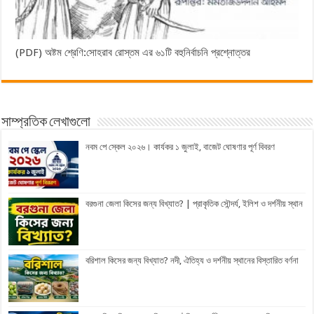
(PDF) অষ্টম শ্রেণি:সোহরাব রোস্তম এর ৬১টি বহুনির্বাচনি প্রশ্নোত্তর
সাম্প্রতিক লেখাগুলো
নবম পে স্কেল ২০২৬। কার্যকর ১ জুলাই, বাজেট ঘোষণার পূর্ণ বিবরণ
বরগুনা জেলা কিসের জন্য বিখ্যাত? | প্রাকৃতিক সৌন্দর্য, ইলিশ ও দর্শনীয় স্থান
বরিশাল কিসের জন্য বিখ্যাত? নদী, ঐতিহ্য ও দর্শনীয় স্থানের বিস্তারিত বর্ণনা