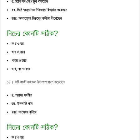
র. তিনি সব দেখে চুপ থাকতেন
রর. তিনি অন্যায়ের বিরুদ্ধে বিদ্রোহ করেছেন
ররর. অসাম্যের বিরুদ্ধে কবিতা লিখেছেন
নিচের কোনটি সঠিক?
ক র ও রর
খ র ও ররর
গ রর ও ররর
ঘ র, রর ও ররর
১৮। কবি কাজী নজরুল ইসলাম রচনা করেছেন
র. শ্যামা সংগীত
রর. ইসলামি গান
ররর. সাম্যের কবিতা
নিচের কোনটি সঠিক?
ক র ও রর