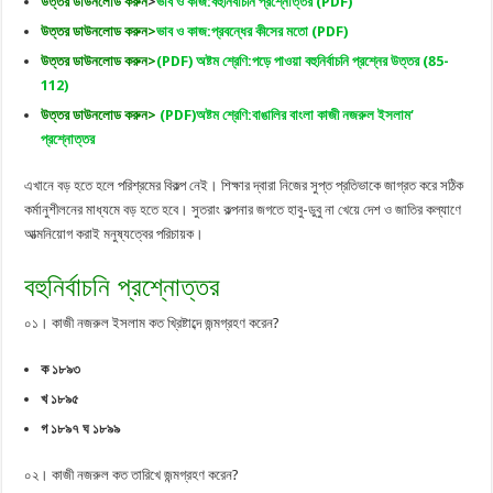
উত্তর ডাউনলোড করুন
>
ভাব ও কাজ:বহুনির্বাচনি প্রশ্নোত্তর
(PDF)
উত্তর ডাউনলোড করুন>
ভাব ও কাজ:প্রবন্ধের কীসের মতো (PDF)
উত্তর ডাউনলোড করুন>
(PDF) অষ্টম শ্রেণি:পড়ে পাওয়া বহুনির্বাচনি প্রশ্নের উত্তর (85-
112)
উত্তর ডাউনলোড করুন>
(PDF)অষ্টম শ্রেণি:বাঙালির বাংলা কাজী নজরুল ইসলাম‘
প্রশ্নোত্তর
এখানে বড় হতে হলে পরিশ্রমের বিকল্প নেই। শিক্ষার দ্বারা নিজের সুপ্ত প্রতিভাকে জাগ্রত করে সঠিক
কর্মানুশীলনের মাধ্যমে বড় হতে হবে। সুতরাং কল্পনার জগতে হাবু-ডুবু না খেয়ে দেশ ও জাতির কল্যাণে
আত্মনিয়োগ করাই মনুষ্যত্বের পরিচায়ক।
বহুনির্বাচনি প্রশ্নোত্তর
০১। কাজী নজরুল ইসলাম কত খ্রিষ্টাব্দে জন্মগ্রহণ করেন?
ক ১৮৯৩
খ ১৮৯৫
গ ১৮৯৭ ঘ ১৮৯৯
০২। কাজী নজরুল কত তারিখে জন্মগ্রহণ করেন?