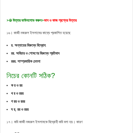
>⊕ উত্তর ডাউনলোড করুন>
ভাব ও কাজ প্রশ্নের উত্তর
১৬। কাজী নজরুল ইসলামের কাব্যে প্রকাশিত হয়েছে
র. অন্যায়ের বিরুদ্ধে বিদ্রোহ
রর. অবিচার ও শোষণের বিরুদ্ধে প্রতিবাদ
ররর. সাম্প্রদায়িক চেতনা
নিচের কোনটি সঠিক?
ক র ও রর
খ র ও ররর
গ রর ও ররর
ঘ র, রর ও ররর
১৭। কবি কাজী নজরুল ইসলামকে বিদ্রোহী কবি বলা হয়। কারণ