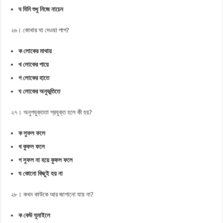
ঘ যিনি শুধু নিজে নাচেন
২৬। কোথায় ঘা দেওয়া পাপ?
ক লোকের মাথায়
খ লোকের পায়ে
গ লোকের হাতে
ঘ লোকের অনুভূতিতে
২৭। অনুপযুক্ততা প্রযুক্ত হলে কী হয়?
ক সুফল ফলে
খ কুফল ফলে
গ সুফল না হয়ে কুফল ফলে
ঘ কোনো কিছুই হয় না
২৮। কখন কাউকে আর জাগানো যায় না?
ক কেউ ঘুমাইলে