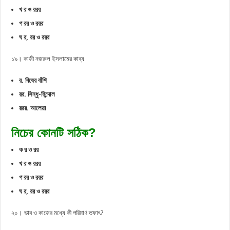
খ র ও ররর
গ রর ও ররর
ঘ র, রর ও ররর
১৯। কাজী নজরুল ইসলামের কাব্য
র. বিষের বাঁশি
রর. সিন্ধু-হিন্দোল
ররর. আলেয়া
নিচের কোনটি সঠিক?
ক র ও রর
খ র ও ররর
গ রর ও ররর
ঘ র, রর ও ররর
২০। ভাব ও কাজের মধ্যে কী পরিমাণ তফাৎ?