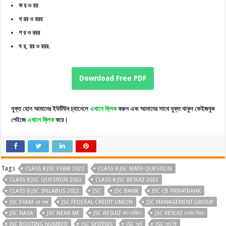
ক র ও রর
খ রর ও ররর
গ র ও ররর
ঘ র, রর ও ররর.
Download Free PDF
যুক্ত হোন আমাদের ইউটিউব চ্যানেলে
এখানে ক্লিক
করুন এবং আমাদের সাথে যুক্ত থাকুন ফেইজবুক
পেইজে
এখানে ক্লিক
করে।
Tags
CLASS 8 JSC EXAM 2022
CLASS 8 JSC MATH QUESTION
CLASS 8 JSC QUESTION 2022
CLASS 8 JSC RESULT 2022
CLASS 8 JSC SYLLABUS 2022
JSC
JSC BANK
JSC CB PRIVATBANK
JSC EXAM এর খবর
JSC FEDERAL CREDIT UNION
JSC MANAGEMENT GROUP
JSC NASA
JSC NEAR ME
JSC RESULT কত তারিখে
JSC RESULT দেখার নিয়ম
JSC ROUTING NUMBER
JSC SYSTEMS
JSC অর্থ
JSC অর্থ কি