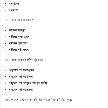
গ ত্যাগের
ঘ ভোগের
৩৭। বাজে লোক কী করছে?
ক নিজের উদরপূর্ণ
খ নিজের ভাগ্য ত্যাগ
গ নিজের শ্রম ত্যাগ
ঘ নিজের শরীর ত্যাগ
৩৮। কারা সত্যিকার কর্মীদের ঝুট বানায়?
ক মুখোশ-পরা সৎমানুষেরা
খ মুখোশ-পরা মহাপুরুষরা
গ মুখোশ-পরা মহাপুরুষ নামি ভন্ড জ্ঞানীরা
ঘ মুখোশ-পরা মহামানবরা
৩৯। জনসাধারণের মন কেন সত্যিকার কর্মীদের বিরুদ্ধে বিষাইয়া ওঠে?