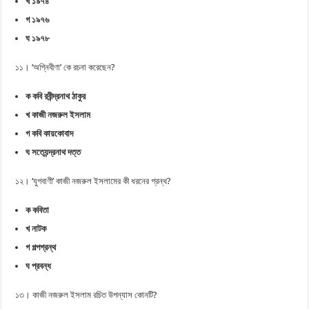
খ ১৯৭৪
গ ১৯৭৬
ঘ ১৯৭৮
১১। ‘অগ্নিবীণা’ কে রচনা করেছেন?
ক কবি রবীন্দ্রনাথ ঠাকুর
খ কাজী নজরুল ইসলাম
গ কবি কায়কোবাদ
ঘ সত্যেন্দ্রনাথ দত্ত
১২। ‘যুগবাণী’ কাজী নজরুল ইসলামের কী ধরনের গ্রন্থ?
ক কবিতা
খ নাটক
গ গল্পগ্রন্থ
ঘ প্রবন্ধ
১৩। কাজী নজরুল ইসলাম রচিত উপন্যাস কোনটি?