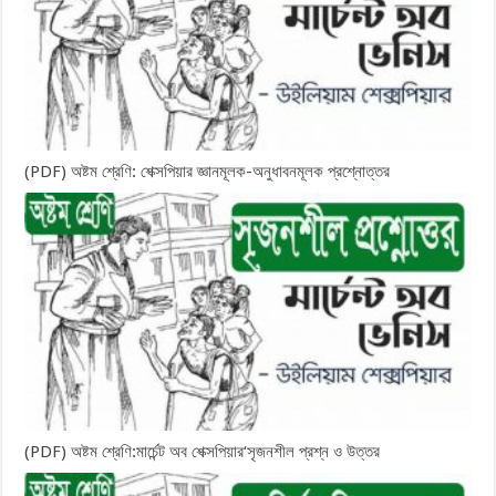
(PDF) অষ্টম শ্রেণি: শেক্সপিয়ার জ্ঞানমূলক-অনুধাবনমূলক প্রশ্নোত্তর
(PDF) অষ্টম শ্রেণি:মার্চেন্ট অব শেক্সপিয়ার‘সৃজনশীল প্রশ্ন ও উত্তর