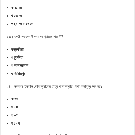
ক ২১ মে
খ ২৩ মে
গ ২৫ মে ঘ ২৭ মে
০৩। কাজী নজরুল ইসলামের গ্রামের নাম কী?
ক চুরুলিয়া
খ চুরুলিয়া
গ আসানলোল
ঘ দরিরামপুর
০৪। নজরুল ইসলাম কোন ক্লাসের ছাত্র থাকাবস্থায় প্রথম মহাযুদ্ধ শুরু হয়?
ক ৭ম
খ ৮ম
গ ৯ম
ঘ ১০ম