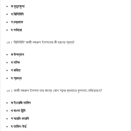
ক মৃত্যুক্ষুধা
খ ঝিলিমিলি
গ চক্রবাক
ঘ সর্বহারা
১৪। ‘ঝিলিমিলি’ কাজী নজরুল ইসলামের কী ধরনের গ্রন্থ?
ক উপন্যাস
খ নাটক
গ কবিতা
ঘ প্রবন্ধ
১৫। কাজী নজরুল ইসলাম তার কাব্যে কোন শব্দের ব্যবহারে কুশলতা দেখিয়েছেন?
ক ইংরেজি তামিল
খ বাংলা হিন্দি
গ আরবি-ফারসি
ঘ তামিল-উর্দু