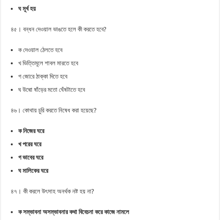
ঘ মূর্খ হয়
৪৫। বন্ধন দেওয়াল ভাঙতে হলে কী করতে হবে?
ক দেওয়াল ঠেলতে হবে
খ ভিত্তিমূলে শাবল মারতে হবে
গ জোরে ঠাক্কা দিতে হবে
ঘ উদ্মো ষাঁড়ের মতো ঘেঁষটাতে হবে
৪৬। কোথায় চুরি করতে নিষেধ করা হয়েছে?
ক নিজের ঘরে
খ পরের ঘরে
গ ভাবের ঘরে
ঘ মালিকের ঘরে
৪৭। কী করলে উৎসাহ অনর্থক নষ্ট হয় না?
ক সম্ভাবনা অসম্ভাবনার কথা বিবেচনা করে কাজে নামলে