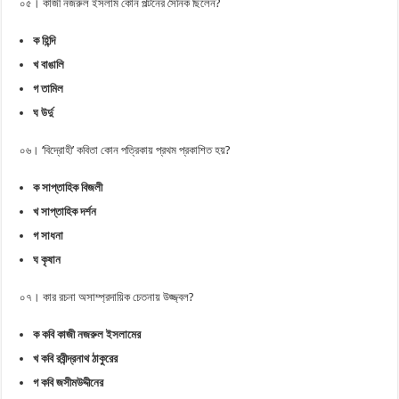
০৫। কাজী নজরুল ইসলাম কোন পল্টনের সৈনিক ছিলেন?
ক হিন্দি
খ বাঙালি
গ তামিল
ঘ উর্দু
০৬। ‘বিদ্রোহী’ কবিতা কোন পত্রিকায় প্রথম প্রকাশিত হয়?
ক সাপ্তাহিক বিজলী
খ সাপ্তাহিক দর্শন
গ সাধনা
ঘ কৃষান
০৭। কার রচনা অসাম্প্রদায়িক চেতনায় উজ্জ্বল?
ক কবি কাজী নজরুল ইসলামের
খ কবি রবীন্দ্রনাথ ঠাকুরের
গ কবি জসীমউদ্দীনের