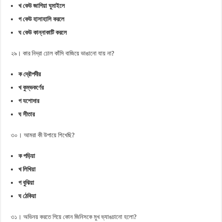
খ কেউ জাগিয়া ঘুমাইলে
গ কেউ হাসাহাসি করলে
ঘ কেউ কান্নাকাটি করলে
২৯। কার নিদ্রা ঢোল কাঁসি বাজিয়ে ভাঙানো যায় না?
ক দ্রৌপদীর
খ কুম্ভকর্ণের
গ যশোদার
ঘ সীতার
৩০। আমরা কী উপায়ে শিখেছি?
ক পড়িয়া
খ লিখিয়া
গ বুঝিয়া
ঘ ঠেকিয়া
৩১। অভিনয় করতে গিয়ে কোন জিনিসকে মুখ ভ্যাঙচানো হলো?