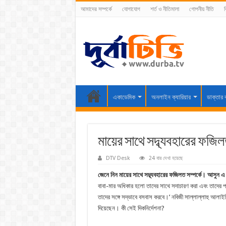
আমাদের সম্পর্কে
যোগাযোগ
শর্ত ও নীতিমালা
গোপনীয় নীতি
ব
একাডেমিক
অনলাইন ক্যারিয়ার
ডাক্তার 
মায়ের সাথে সদ্ব্যবহারের ফজি
DTV Desk
24 বার দেখা হয়েছে
জেনে নিন মায়ের সাথে সদ্ব্যবহারের ফজিলত সম্পর্কে। আসুন 
বাবা-মার অধিকার হলো তাদের সাথে সদাচারণ করা এবং তাদের পর
তাদের সঙ্গে সদ্ভাবে বসবাস করবে।’ নবিজী সাল্লাল্লাহু আলাইহি
দিয়েছেন। কী সেই দিকনির্দেশনা?