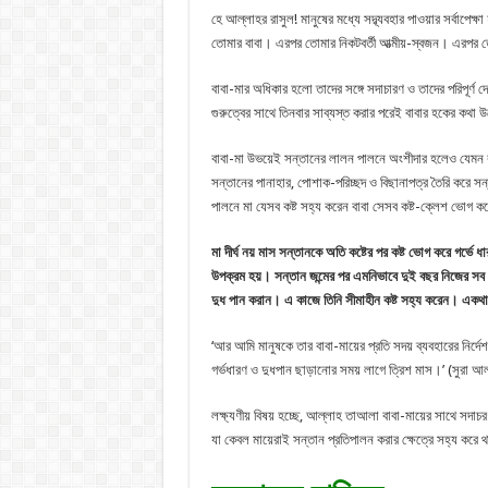
হে আল্লাহর রাসুল! মানুষের মধ্যে সদ্ব্যবহার পাওয়ার সর্ব
তোমার বাবা। এরপর তোমার নিকটবর্তী আত্মীয়-স্বজন। এরপর ত
বাবা-মার অধিকার হলো তাদের সঙ্গে সদাচারণ ও তাদের পরিপূর্ণ 
গুরুত্বের সাথে তিনবার সাব্যস্ত করার পরেই বাবার হকের কথা
বাবা-মা উভয়েই সন্তানের লালন পালনে অংশীদার হলেও যেমন ব
সন্তানের পানাহার, পোশাক-পরিচ্ছদ ও বিছানাপত্র তৈরি করে সন
পালনে মা যেসব কষ্ট সহ্য করেন বাবা সেসব কষ্ট-ক্লেশ ভোগ ক
মা দীর্ঘ নয় মাস সন্তানকে অতি কষ্টের পর কষ্ট ভোগ করে গর্ভে
উপক্রম হয়। সন্তান জন্মের পর এমনিভাবে দুই বছর নিজের সব 
দুধ পান করান। এ কাজে তিনি সীমাহীন কষ্ট সহ্য করেন। একথা
‘আর আমি মানুষকে তার বাবা-মায়ের প্রতি সদয় ব্যবহারের নির্দে
গর্ভধারণ ও দুধপান ছাড়ানোর সময় লাগে ত্রিশ মাস।’ (সুর
লক্ষ্যণীয় বিষয় হচ্ছে, আল্লাহ তাআলা বাবা-মায়ের সাথে সদাচর
যা কেবল মায়েরাই সন্তান প্রতিপালন করার ক্ষেত্রে সহ্য করে