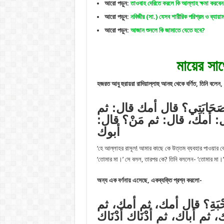
আরো পড়ুন:
তাওবাহ দেরিতে করলে কি আল্লাহ ক্ষমা করবে
আরো পড়ুন:
নবিজীর (সা.) যেসব শারীরিক পরিশ্রম ও ব্যায়াম
আরো পড়ুন:
আজান শুনলে কি জামাতে যেতে হবে?
মায়ের সাথ
হজরত আবু হুরায়রা রাদিয়াল্লাহু আনহু থেকে বর্ণিত, তিনি বলে
َحَابَتِي؟ قال أمك قال: ثم
ال: أمك، قال: ثم مَنْ؟ قال
أبوك
‘হে আল্লাহর রাসূল! আমার কাছে কে উত্তম ব্যবহার পাওয়ার 
‘তোমার মা।’ সে বলল, তারপর কে? তিনি বললেন- ‘তোমার মা।’ 
অন্য এক বর্ণনায় এসেছে, একব্যক্তি প্রশ্ন করলো-
حْبَةِ؟ قال أمك، ثم أمك، ثم
 ثم أباك، ثم أدْنَاك أدْنَاك