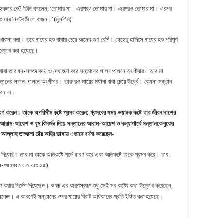
াপেক্ষা হকদার কে? তিনি বললেন, ‘তোমার মা। এরপরও তোমার মা। এরপরও তোমার মা। এরপর
োমার নিকটবর্তী লোকজন।’ (মুসলিম)
দেখাশুনা করা। তবে মায়ের হক বাবার চেয়ে অনেক গুণ বেশি। যেহেতু হাদিসে মায়ের হক পরিপূর্ণ
 উল্লেখ করা হয়েছে।
াবা তার ধন-সম্পদ ব্যয় ও দেখাশুনা করে সন্তানের লালন পালনে অংশীদার। আর মা
্তানের লালন-পালনে অংশীদার। তারপরও মায়ের মর্যাদা বাবা চেয়ে উর্ধ্বে। কেননা সন্তান
রেন না।
 ধারণ করেন। তাকে অপরিসীম কষ্টে প্রসব করেন; প্রসবের সময় ভয়ানক কষ্টে তার জীবন নাশের
আরাম-আয়েশ ও ঘুম বিসর্জন দিয়ে সন্তানের আরাম-আয়েশ ও কল্যাণার্থে সন্তানকে বুকের
 আল্লাহ তাআলা তাঁর অহির ভাষায় এভাবে বর্ণনা করেছেন-
শ দিয়েছি। তার মা তাকে অতিকষ্টে গর্ভে ধারণ করে এবং অতিকষ্টে তাকে প্রসব করে। তার
া আল-আহকাফ : আয়াত ১৫)
ণ করার নির্দেশ দিয়েছেন। অথচ এর কারণস্বরূপ শুধু সেই সব কষ্টের কথা উল্লেখ করেছেন,
 থাকেন। এ কারণেই সন্তানের ওপর মায়ের বিরাট অধিকারের প্রতি ইঙ্গিত করা হয়েছে।