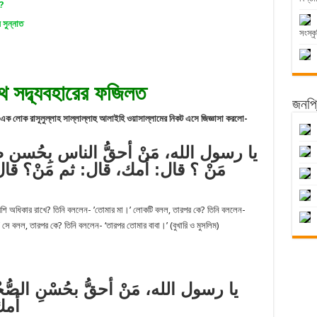
ন?
 সুন্নাত
সংস্কৃ
ে সদ্ব্যবহারের ফজিলত
জনপ্র
ন, এক লোক রাসূলুল্লাহ সাল্লাল্লাহু আলাইহি ওয়াসাল্লামের নিকট এসে জিজ্ঞাসা করলো-
يا رسول الله، مَنْ أحقُّ الناس بِحُسن ص
مَنْ ؟ قال: أمك، قال: ثم مَنْ؟ ق:
বেশি অধিকার রাখে? তিনি বললেন- ’তোমার মা।’ লোকটি বলল, তারপর কে? তিনি বললেন-
সে বলল, তারপর কে? তিনি বললেন- ‘তারপর তোমার বাবা।’ (বুখারি ও মুসলিম)
يا رسول الله، مَنْ أحقُّ بحُسْنِ الصُّ
أمك،