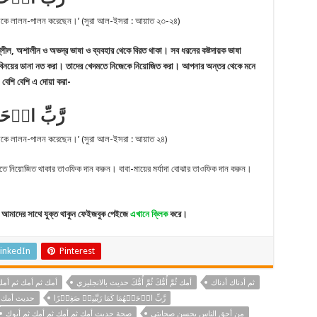
 আমাকে লালন-পালন করেছেন।’ (সুরা আল-ইসরা : আয়াত ২৩-২৪)
লীল, অশালীন ও অভদ্র ভাষা ও ব্যবহার থেকে বিরত থাকা। সব ধরনের কষ্টদায়ক ভাষা
তি বিনয়ের ডানা নত করা। তাদের খেদমতে নিজেকে নিয়োজিত করা। আপনার অন্তর থেকে মনে
। বেশি বেশি এ দোয়া করা-
رَّبِّ ارۡحَم
 আমাকে লালন-পালন করেছেন।’ (সুরা আল-ইসরা : আয়াত ২৪)
দমতে নিয়োজিত থাকার তাওফিক দান করুন। বাবা-মায়ের মর্যাদা বোঝার তাওফিক দান করুন।
আমাদের সাথে যুক্ত থাকুন ফেইজবুক পেইজে
এখানে ক্লিক
করে।
inkedIn
Pinterest
ثم أدناك أدناك
أمك ثُمَّ أُمُّكَ ثُمَّ أُمُّكَ حديث بالانجليزي
أمك ثم أمك ثم أمك
رَّبِّ ارۡحَمۡهُمَا کَمَا رَبَّیٰنِیۡ صَغِیۡرًا
حديث أمك 
من أحق الناس بحسن صحابتي
صحة حديث أمك ثم أمك ثم أمك ثم أبوك