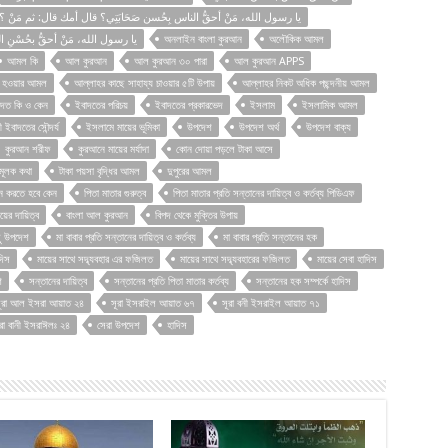
يا رسول الله، مَنْ أحقُّ الناس بِحُسن صَحَابَتِي؟ قال أمك قال: ثم مَنْ 
يا رسول الله، مَنْ أحقُّ بحُسْنِ ا
অনলাইন বাংলা কুরআন
অলৌকিক আমল
আমল কি
আল কুরআন
আল কুরআন ৩০ পারা
আল কুরআন APPS
় হওয়ার আমল
আল্লাহর কাছে সাহায্য চাওয়ার ৫টি উপায়
আল্লাহর নিকট অধিক পছন্দনীয় আমল
াদত কি ও কেন
ইবাদতের পরিচয়
ইবাদতের প্রকারভেদ
ইসলাম
ইসলামিক আমল
 ইবাদতের সৌন্দর্য
ইসলামে মায়ের ভূমিকা
উপদেশ
উপদেশ অর্থ
উপদেশ বাক্য
কুরআন শরীফ
কুরআনে মায়ের মর্যাদা
কোন দোয়া পড়লে টাকা আসে
 মূলক কথা
টাকা পয়সা বৃদ্ধির আমল
দুপুরের আমল
ান করতে হবে কেন
পিতা মাতার গুরুত্ব
পিতা মাতার প্রতি সন্তানের দায়িত্ব ও কর্তব্য পিডিএফ
য়ের দায়িত্ব
বাংলা আল কুরআন
বিপদ থেকে মুক্তির উপায়
ু উপদেশ
মা বাবার প্রতি সন্তানের দায়িত্ব ও কর্তব্য
মা বাবার প্রতি সন্তানের হক
াদিস
মায়ের সাথে সদ্ব্যবহার এর ফজিলত
মায়ের সাথে সদ্ব্যবহারের ফজিলত
মায়ের সেবা হাদিস
শ
সন্তানের দায়িত্ব
সন্তানের প্রতি পিতা মাতার কর্তব্য
সন্তানের হক সম্পর্কে হাদিস
ূরা আল ইসরা আয়াত ২৪
সূরা ইসরাইল আয়াত ৬৭
সূরা বনী ইসরাইল আয়াত ৭১
ূরা বানী ইসরাঈলঃ ২৪
সেরা উপদেশ
হাদিস