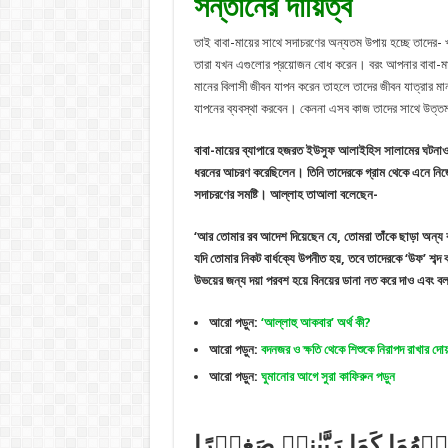
সন্তানের দায়িত্ব
তাই বাবা-মায়ের সাথে সদাচরণের অন্যতম উপায় হচ্ছে তাদের- খ
তারা যখন এগুলোর প্রয়োজন বোধ করেন। বরং আপনার বাবা-মায়ে
মানের বিলাসী জীবন যাপন করেন তাহলে তাদের জীবন যাত্রার 
যাপনের ব্যবস্থা করবেন। কেননা এসব কাজ তাদের সাথে উত্
বাবা-মায়ের ব্যাপারে হজরত ইউসুফ আলাইহিস সালামের ঘটনাও স
ধরনের আচরণ করেছিলেন। তিনি তাদেরকে গ্রাম থেকে এনে নিজে
সদাচরণের সমষ্টি। আল্লাহ তাআলা বলেছেন-
‘আর তোমার রব আদেশ দিয়েছেন যে, তোমরা তাঁকে ছাড়া অন্য
যদি তোমার নিকট বার্ধক্যে উপনীত হয়, তবে তাদেরকে ‘উফ’ শব
উভয়ের জন্য দয়া পরবশ হয়ে বিনয়ের ডানা নত করে দাও এবং ব
আরো পড়ুন:
‘আল্লাহু আকবার’ অর্থ কী?
আরো পড়ুন:
বদনজর ও ক্ষতি থেকে শিশুকে নিরাপদ রাখার দো
আরো পড়ুন:
ঘুমানোর আগে সুরা কাফিরুন পড়ুন
ۡهُمَا کَمَا رَبَّیٰنِیۡ صَغِیۡرًا