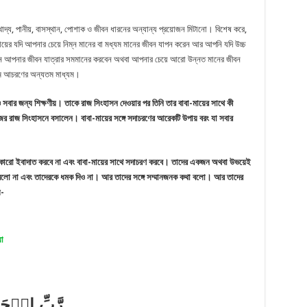
াদ্য, পানীয়, বাসস্থান, পোশাক ও জীবন ধারনের অন্যান্য প্রয়োজন মিটানো। বিশেষ করে,
র যদি আপনার চেয়ে নিম্ন মানের বা মধ্যম মানের জীবন যাপন করেন আর আপনি যদি উচ্চ
মান আপনার জীবন যাত্রার সমমানের করবেন অথবা আপনার চেয়ে আরো উন্নত মানের জীবন
তম আচরণের অন্যতম মাধ্যম।
বার জন্য শিক্ষণীয়। তাকে রাজ সিংহাসন দেওয়ার পর তিনি তার বাবা-মায়ের সাথে কী
র রাজ সিংহাসনে বসালেন। বাবা-মায়ের সঙ্গে সদাচরণের আরেকটি উপায় বরং যা সবার
 কারো ইবাদাত করবে না এবং বাবা-মায়ের সাথে সদাচরণ করবে। তাদের একজন অথবা উভয়েই
্দ বলো না এবং তাদেরকে ধমক দিও না। আর তাদের সঙ্গে সম্মানজনক কথা বলো। আর তাদের
ল-
য়া
رَّبِّ ارۡحَم