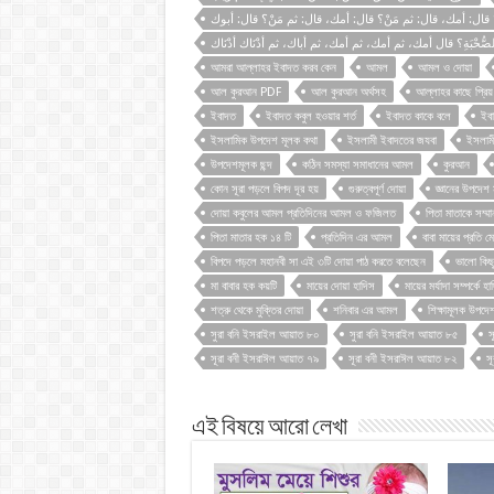
؟ قال: أمك، قال: ثم مَنْ؟ قال: أمك، قال: ثم مَنْ؟ قال: أبوك
لصُّحْبَةِ؟ قال أمك، ثم أمك، ثم أمك، ثم أباك، ثم أدْنَاك أدْنَاك
আমরা আল্লাহর ইবাদত করব কেন
আমল
আমল ও দোয়া
আল কুরআন PDF
আল কুরআন অর্থসহ
আল্লাহর কাছে প্রিয
ইবাদত
ইবাদত কবুল হওয়ার শর্ত
ইবাদত কাকে বলে
ইব
ইসলামিক উপদেশ মূলক কথা
ইসলামী ইবাদতের জযবা
ইসলামী
উপদেশমূলক ছন্দ
কঠিন সমস্যা সমাধানের আমল
কুরআন
কোন সূরা পড়লে বিপদ দূর হয়
গুরুত্বপূর্ণ দোয়া
জ্ঞানের উপদেশ
দোয়া কবুলের আমল প্রতিদিনের আমল ও ফজিলত
পিতা মাতাকে সম্ম
পিতা মাতার হক ১৪ টি
প্রতিদিন এর আমল
বাবা মায়ের প্রতি মে
বিপদে পড়লে মহানবী সা এই ৩টি দোয়া পাঠ করতে বলেছেন
ভালো কিছ
মা বাবার হক কয়টি
মায়ের দোয়া হাদিস
মায়ের মর্যাদা সম্পর্কে হ
শত্রু থেকে মুক্তির দোয়া
শনিবার এর আমল
শিক্ষামূলক উপদে
সুরা বনি ইসরাইল আয়াত ৮০
সুরা বনি ইসরাইল আয়াত ৮৫
স
সূরা বনী ইসরাঈল আয়াত ৭৯
সূরা বনী ইসরাঈল আয়াত ৮২
স
এই বিষয়ে আরো লেখা