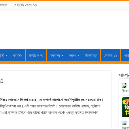
িজ্ঞাপন
English Version
বাড়ী
ব্যাংকিং
চাকরীর জগত
অন্যান্য
ভ্রমণ
উদ্যোক্তা
কোভিড-১৯
প্রব
সাম্প
লত
বিবরণ
এ বিষয়ে কোরআনে কি বলা হয়েছে, সে সম্পর্কে আলোচনা করে বিস্তারিত জেনে নেওয়া যাক।
িপূর্ণ দেখাশুনা করা। এটি মহান আল্লাহর নির্দেশ। কোরআনুল কারিমে এসেছে, ‘দুনিয়ায়
 ওয়া সাল্লাম হাদিসে পাকে তাদের প্রতি অধিকার প্রশ্নে গুরুত্ব সহকারে দিকনির্দেশনা
বিস্তা