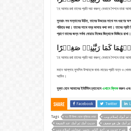
‘হে আমার রব! তাদের প্রতি দয়া করুন; যেভাবে শৈশবে তারা
সুতরাং সব সন্তানের উচিত, তাদের উভয়ের সাথে সব ধরণের অশ্
পরিহার করা। তাদের সাথে নম্র ভাষায় কথা বলা। তাদের প্র
প্রাণে তাদের জন্য সর্বদা দোয়ায় নিজের জিহ্বাকে ভিজিয়ে রাখা
ۡهُمَا کَمَا رَبَّیٰنِیۡ صَغِیۡرًا
‘হে আমার রব! তাদের প্রতি দয়া করুন; যেভাবে শৈশবে তারা
মহান আল্লাহ মুসলিম উম্মাহকে বাবা-মায়ের প্রতি যত্ন ও খে
আমিন।
যুক্ত হোন আমাদের ইউটিউব চ্যানেলে
এখানে ক্লিক
করুন এবং 
Facebook
Twitter
L
Share
Tags
৭০ টি বিপদ থেকে মুক্তির দোয়া
 ثم أبوك إسلام ويب
ثم أمك هل هو ضعيف
حديث أمك ثم أمك عند الشيعة
شرح حديث من أحق الناس بحسن صحابتي إسلام ويب