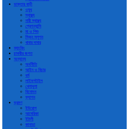
ডাক্তার বাড়ী
ওষুধ
স্বাস্থ্য
নারী স্বাস্থ্য
প্রেগন্যান্সি
মা ও শিশু
স্কিন সলুশন
খাবার দাবার
ব্যাংকিং
চাকরীর জগত
অন্যান্য
অর্থনীতি
আইন ও বিচার
ধর্ম
লাইফস্টাইল
খেলাধুলা
বিনোদন
ফ্যাশন
ভ্রমণ
ইউরোপ
আমেরিকা
ইটালী
কানাডা