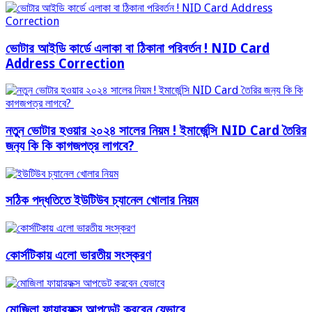
ভোটার আইডি কার্ডে এলাকা বা ঠিকানা পরিবর্তন ! NID Card
Address Correction
নতুন ভোটার হওয়ার ২০২৪ সালের নিয়ম ! ইমার্জেন্সি NID Card তৈরির
জন‍্য কি কি কাগজপত্র লাগবে?
সঠিক পদ্ধতিতে ইউটিউব চ্যানেল খোলার নিয়ম
কোর্সটিকায় এলো ভারতীয় সংস্করণ
মোজিলা ফায়ারফক্স আপডেট করবেন যেভাবে