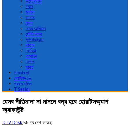
অস্ট্রেলিয়া
ফ্রান্স
জার্মান
জাপান
লন্ডন
আরব আমিরাত
সৌদি আরব
সুইজারল্যান্ড
কাতার
কোরিয়া
বাহরাইন
নেপাল
ভারত
উদ্যোক্তা
কোভিড-১৯
প্রবাস জীবন
T Serial
যেসব নীতিমালা না মানলে বন্ধ হবে হোয়াটসঅ্যাপ
অ্যাকাউন্ট
DTV Desk
56 বার দেখা হয়েছে