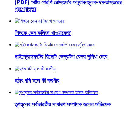
(PDF) অষ্টম শ্রেণি:রোস্তম‘র অনুধাবনমূলক-দক্ষতাস্তরের
প্রশ্নোত্তর
শিশুকে কেন কলিজা খাওয়াবেন?
মাইক্রোসফটের রিমোট ডেস্কটপ যেসব সুবিধা দেবে
হঠাৎ বমি হলে কী করণীয়
তৃণমূলের সর্বভারতীয় সাধারণ সম্পাদক হলেন অভিষেক