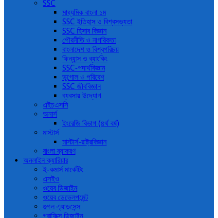
SSC
মাধ্যমিক বাংলা ১ম
SSC ইতিহাস ও বিশ্বসভ্যতা
SSC হিসাব বিজ্ঞান
পৌরনীতি ও নাগরিকতা
বাংলাদেশ ও বিশ্বপরিচয়
ফিন্যান্স ও ব্যাংকিং
SSC-পদার্থবিজ্ঞান
ভূগোল ও পরিবেশ
SSC জীববিজ্ঞান
ব্যবসায় উদ্যোগ
এইচএসসি
অনার্স
ইংরেজি বিভাগ (৪র্থ বর্ষ)
মাস্টার্স
মাস্টার্স-রাষ্ট্রবিজ্ঞান
বাংলা ব্যাকরণ
অনলাইন ক্যারিয়ার
ই-কমার্স মার্কেটিং
এসইও
ওয়েব ডিজাইন
ওয়েব ডেভেলপমেন্ট
গুগল এ্যাডসেন্স
গ্রাফিক্স ডিজাইন