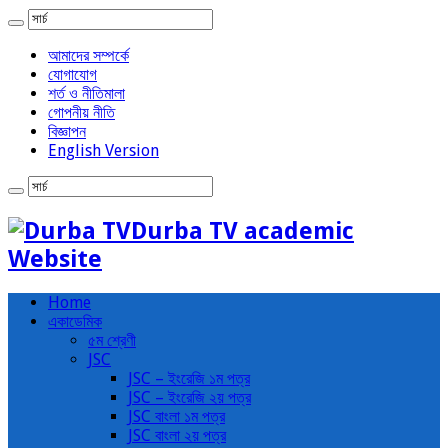
আমাদের সম্পর্কে
যোগাযোগ
শর্ত ও নীতিমালা
গোপনীয় নীতি
বিজ্ঞাপন
English Version
Durba TV academic
Website
Home
একাডেমিক
৫ম শ্রেণী
JSC
JSC – ইংরেজি ১ম পত্র
JSC – ইংরেজি ২য় পত্র
JSC বাংলা ১ম পত্র
JSC বাংলা ২য় পত্র