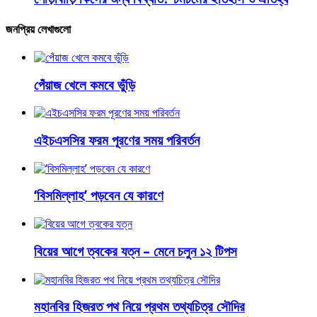
জনপ্রিয় লেখাগুলো
পেঁয়াজ খেলে কমবে ভুঁড়ি
এইচএসসির ফরম পূরণের সময় পরিবর্তন
‘বিসমিল্লাহ’ পড়বেন যে কারণে
বিয়ের আগে ত্বকের যত্ন – মেনে চলুন ১২ টিপস
মহানবির হিজরত পথ নিয়ে প্রথম তথ্যচিত্র সৌদির