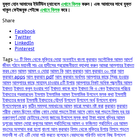
যুক্ত হোন আমাদের ইউটিউব চ্যানেলে
এখানে ক্লিক
করুন। এবং আমাদের সাথে যুক্ত
থাকুন ফেইজবুক পেইজে
এখানে ক্লিক
করে।
Share
Facebook
Twitter
LinkedIn
Pinterest
Tags
৭০ টি বিপদ থেকে মুক্তির দোয়া
অনলাইন বাংলা কুরআন
অলৌকিক আমল
আদর্শ
জীবন গঠনে মহানবী সাঃ এর হাদীসের প্রয়োজনীয়তা ব্যাখ্যা করুন
আমরা আল্লাহর ইবাদত
করব কেন
আমল
আমল ও দোয়া
আমল কি
আল কুরআন
আল কুরআন ৩০ পারা
আল
কুরআন apps
আল কুরআন pdf
আল কুরআন অর্থসহ
আল্লাহর কাছে প্রিয় হওয়ার
আমল
আল্লাহর কাছে সাহায্য চাওয়ার ৫টি উপায়
আল্লাহর নিকট অধিক পছন্দনীয় আমল
ইবাদত
ইবাদত কবুল হওয়ার শর্ত
ইবাদত কাকে বলে
ইবাদত কি ও কেন
ইবাদতের পরিচয়
ইবাদতের প্রকারভেদ
ইসলাম
ইসলামিক আমল
ইসলামিক উপদেশ মূলক কথা
ইসলামী
ইবাদতের জযবা
ইসলামী ইবাদতের সৌন্দর্য
উপদেশ
উপদেশ অর্থ
উপদেশ বাক্য
উপদেশমূলক ছন্দ
কঠিন সমস্যা সমাধানের আমল
কারো সম্মান নষ্ট করা
কুরআন
কুরআন
শরীফ
কেমন ছিলেন নবিজ
কোন দোয়া পড়লে টাকা আসে
কোন সূরা পড়লে বিপদ দূর হয়
গুরুত্বপূর্ণ দোয়া
ছোটদের স্নেহ
জ্ঞানের উপদেশ মূলক কথা
টাকা পয়সা বৃদ্ধির আমল
দুপুরের আমল
দোয়া কবুলের আমল প্রতিদিনের আমল ও ফজিলত
প্রতিদিন এর আমল
বড়দের অসম্মান করা হলো
বাংলা আল কুরআন
বিপদ থেকে মুক্তির উপায়
বিপদে পড়লে
মহানবী সা এই ৩টি দোয়া পাঠ করতে বলেছেন
বেয়াদবের পরিণতি
ভালো কিছু উপদেশ