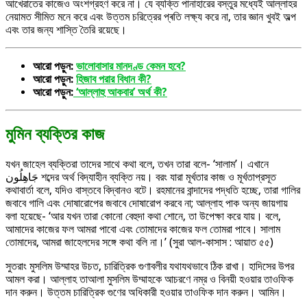
আখেরাতের কাজেও অংশগ্রহণ করে না। যে ব্যক্তি পানাহারের বস্তুর মধ্যেই আল্লাহর
নেয়ামত সীমিত মনে করে এবং উত্তম চরিত্রের প্ৰতি লক্ষ্য করে না, তার জ্ঞান খুবই অল্প
এবং তার জন্য শাস্তি তৈরি রয়েছে।
আরো পড়ুন:
ভালোবাসার মানদণ্ড কেমন হবে?
আরো পড়ুন:
হিজাব পরার বিধান কী?
আরো পড়ুন:
‘আল্লাহু আকবার’ অর্থ কী?
মুমিন ব্যক্তির কাজ
যখন জাহেল ব্যক্তিরা তাদের সাথে কথা বলে, তখন তারা বলে- ‘সালাম’। এখানে
جَاهِلُون শব্দের অর্থ বিদ্যাহীন ব্যক্তি নয়। বরং যারা মূর্খতার কাজ ও মূর্খতাপ্রসূত
কথাবার্তা বলে, যদিও বাস্তবে বিদ্বানও বটে। রহমানের বান্দাদের পদ্ধতি হচ্ছে, তারা গালির
জবাবে গালি এবং দোষারোপের জবাবে দোষারোপ করবে না; আল্লাহ পাক অন্য জায়গায়
বলা হয়েছে- ‘আর যখন তারা কোনো বেহুদা কথা শোনে, তা উপেক্ষা করে যায়। বলে,
আমাদের কাজের ফল আমরা পাবো এবং তোমাদের কাজের ফল তোমরা পাবে। সালাম
তোমাদের, আমরা জাহেলদের সঙ্গে কথা বলি না।’ (সুরা আল-কাসাস : আয়াত ৫৫)
সুতরাং মুসলিম উম্মাহর উচত, চারিত্রিক গুণাবলীর যথাযথভাবে ঠিক রাখা। হাদিসের উপর
আমল করা। আল্লাহ তাআলা মুসলিম উম্মাহকে আচরণে নম্র ও বিনয়ী হওয়ার তাওফিক
দান করুন। উত্তম চারিত্রিক গুণের অধিকারী হওয়ার তাওফিক দান করুন। আমিন।