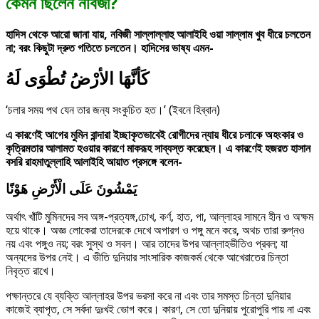
কেমন ছিলেন নবিজী?
হাদিস থেকে আরো জানা যায়, নবিজী সাল্লাল্লাহু আলাইহি ওয়া সাল্লাম খুব ধীরে চলতেন
না; বরং কিছুটা দ্রুত গতিতে চলতেন। হাদিসের ভাষ্য এমন-
كَأنَّهَا الأرْضُ تُطْوَى لَهُ
‘চলার সময় পথ যেন তার জন্য সংকুচিত হত।’ (ইবনে হিব্বান)
এ কারণেই আগের মুমিন বান্দারা ইচ্ছাকৃতভাবেই রোগীদের ন্যায় ধীরে চলাকে অহংকার ও
কৃত্রিমতার আলামত হওয়ার কারণে মাকরূহ সাব্যস্ত করেছেন। এ কারণেই হজরত হাসান
বসরি রাহমাতুল্লাহি আলাইহি আয়াত প্রসঙ্গে বলেন-
يَمْشُونَ عَلَى الْأَرْضِ هَوْنًا
অর্থাৎ খাঁটি মুমিনদের সব অঙ্গ-প্রত্যঙ্গ,চোখ, কৰ্ণ, হাত, পা, আল্লাহর সামনে হীন ও অক্ষম
হয়ে থাকে। অজ্ঞ লোকেরা তাদেরকে দেখে অপারগ ও পঙ্গু মনে করে, অথচ তারা রুগ্নও
নয় এবং পঙ্গুও নয়; বরং সুস্থ ও সবল। আর তাদের উপর আল্লাহভীতিও প্রবল; যা
অন্যদের উপর নেই। এ ভীতি দুনিয়ার সাংসারিক কাজকর্ম থেকে আখেরাতের চিন্তা
নিবৃত্ত রাখে।
পক্ষান্তরে যে ব্যক্তি আল্লাহর উপর ভরসা করে না এবং তার সমস্ত চিন্তা দুনিয়ার
কাজেই ব্যাপৃত, সে সর্বদা দুঃখই ভোগ করে। কারণ, সে তো দুনিয়ায় পুরোপুরি পায় না এবং