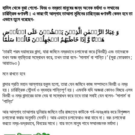
হাদিস থেকে বুঝা গেলো- বিনয় ও নম্রতা মানুষের জন্য অনেক মর্যাদা ও সম্মানের
চারিত্রিক গুণাবলী। এ কারণেই আল্লাহ তাআলা মুমিনের চারিত্রের গুণাবলী কেমন হবে তা
এভাবে তুলে ধরেছেন-
وَ عِبَادُ الرَّحۡمٰنِ الَّذِیۡنَ یَمۡشُوۡنَ عَلَی الۡاَرۡضِ
هَوۡنًا وَّ اِذَا خَاطَبَهُمُ الۡجٰهِلُوۡنَ قَالُوۡا سَلٰمًا
‘তারাই পরম দয়াময়ের বান্দা, যারা জমিনে নম্রভাবে চলাফেরা করে (বিনয়ী) এবং তাদেরকে
যখন অজ্ঞ ব্যক্তিরা সম্বোধন করে, তখন তারা বলে- ‘সালাম’ বা শান্তি।’ (সুরা ফোরকান ;
আয়াত৬৩ )
মনে রাখতে হবে
বান্দার প্রতি মহান আল্লাহর হুকুম হলো, তারা যেন জমিনে কাজ সম্পাদনে বিনয়ী ও নম্র
হয়। চারিত্রিক সৌন্দর্য ও ব্যবহার শান্তিপূর্ণ হয়। এমনকি যদি অজ্ঞরা কোনও বিষয়ে এসব
বিনয়ী ও নম্র বান্দারের ডাক দেয় বা সম্বোধন করে তবে তারা সবাই যেন বলেন- ‘সালাম’ বা
’শান্তি’
আর আল্লাহ তাআলার দুনিয়ার জমিনে তাঁর রাজত্বে কাউকে গর্ব-অহঙ্কার করে বিশৃঙ্ক্ষল
চলাফেরা করার অনুমতি দেননি। আর এভাবে চলাফেরাও করা যাবে না। বরং চলাফেরা
করতে নম্র-ভদ্রভাবে, বিনয়ের সাথে। যার ফলে মানুষ পাবে সম্মানজনক মর্যাদা।