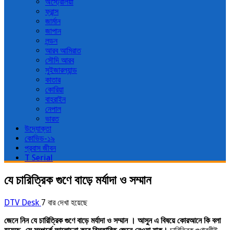
অস্ট্রেলিয়া
ফ্রান্স
জার্মান
জাপান
লন্ডন
আরব আমিরাত
সৌদি আরব
সুইজারল্যান্ড
কাতার
কোরিয়া
বাহরাইন
নেপাল
ভারত
উদ্যোক্তা
কোভিড-১৯
প্রবাস জীবন
T Serial
যে চারিত্রিক গুণে বাড়ে মর্যাদা ও সম্মান
DTV Desk
7 বার দেখা হয়েছে
জেনে নিন যে চারিত্রিক গুণে বাড়ে মর্যাদা ও সম্মান । আসুন এ বিষয়ে কোরআনে কি বলা