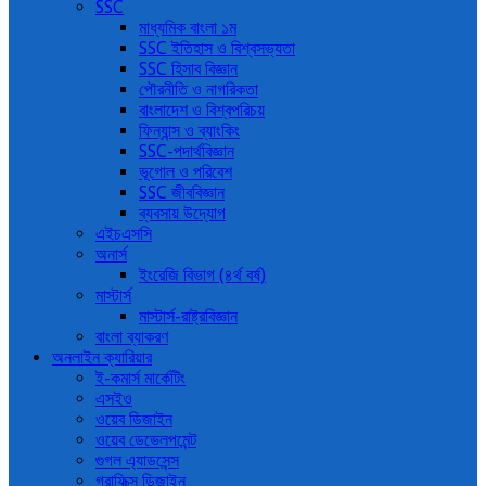
SSC
মাধ্যমিক বাংলা ১ম
SSC ইতিহাস ও বিশ্বসভ্যতা
SSC হিসাব বিজ্ঞান
পৌরনীতি ও নাগরিকতা
বাংলাদেশ ও বিশ্বপরিচয়
ফিন্যান্স ও ব্যাংকিং
SSC-পদার্থবিজ্ঞান
ভূগোল ও পরিবেশ
SSC জীববিজ্ঞান
ব্যবসায় উদ্যোগ
এইচএসসি
অনার্স
ইংরেজি বিভাগ (৪র্থ বর্ষ)
মাস্টার্স
মাস্টার্স-রাষ্ট্রবিজ্ঞান
বাংলা ব্যাকরণ
অনলাইন ক্যারিয়ার
ই-কমার্স মার্কেটিং
এসইও
ওয়েব ডিজাইন
ওয়েব ডেভেলপমেন্ট
গুগল এ্যাডসেন্স
গ্রাফিক্স ডিজাইন