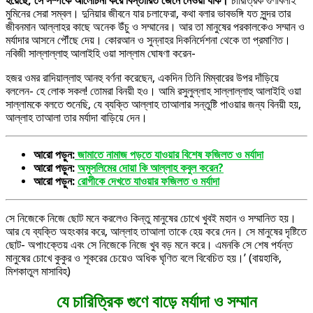
হয়েছে, সে সম্পর্কে আলোচনা করে বিস্তারিত জেনে নেওয়া যাক।
চারিত্রিক গুণাবলীই
মুমিনের সেরা সম্বল। দুনিয়ার জীবনে যার চলাফেরা, কথা বলার ভাবভঙ্গি যত সুন্দর তার
জীবনমান আল্লাহর কাছে অনেক উঁচু ও সম্মানের। আর তা মানুষের পরকালকেও সম্মান ও
মর্যাদার আসনে পৌঁছে দেয়। কোরআন ও সুন্নাহর দিকনির্দেশনা থেকে তা প্রমাণিত।
নবিজী সাল্লাল্লাহু আলাইহি ওয়া সাল্লাম ঘোষণা করেন-
হজর ওমর রাদিয়াল্লাহু আনহু বর্ণনা করেছেন, একদিন তিনি মিম্বারের উপর দাঁড়িয়ে
বললেন- হে লোক সকল! তোমরা বিনয়ী হও। আমি রসুলুল্লাহ সাল্লাল্লাহু আলাইহি ওয়া
সাল্লামকে বলতে শুনেছি, যে ব্যক্তি আল্লাহ তাআলার সন্তুষ্টি পাওয়ার জন্য বিনয়ী হয়,
আল্লাহ তাআলা তার মর্যাদা বাড়িয়ে দেন।
আরো পড়ুন:
জামাতে নামাজ পড়তে যাওয়ার বিশেষ ফজিলত ও মর্যাদা
আরো পড়ুন:
অমুসলিমের দোয়া কি আল্লাহ কবুল করেন?
আরো পড়ুন:
রোগীকে দেখতে যাওয়ার ফজিলত ও মর্যাদা
সে নিজেকে নিজে ছোট মনে করলেও কিন্তু মানুষের চোখে খুবই মহান ও সম্মানিত হয়।
আর যে ব্যক্তি অহংকার করে, আল্লাহ তাআলা তাকে হেয় করে দেন। সে মানুষের দৃষ্টিতে
ছোট- অপাংক্তেয় এবং সে নিজেকে নিজে খুব বড় মনে করে। এমনকি সে শেষ পর্যন্ত
মানুষের চোখে কুকুর ও শূকরের চেয়েও অধিক ঘৃণিত বলে বিবেচিত হয়।’ (বায়হাকি,
মিশকাতুল মাসাবিহ)
যে চারিত্রিক গুণে বাড়ে মর্যাদা ও সম্মান