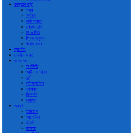
ডাক্তার বাড়ী
ওষুধ
স্বাস্থ্য
নারী স্বাস্থ্য
প্রেগন্যান্সি
মা ও শিশু
স্কিন সলুশন
খাবার দাবার
ব্যাংকিং
চাকরীর জগত
অন্যান্য
অর্থনীতি
আইন ও বিচার
ধর্ম
লাইফস্টাইল
খেলাধুলা
বিনোদন
ফ্যাশন
ভ্রমণ
ইউরোপ
আমেরিকা
ইটালী
কানাডা