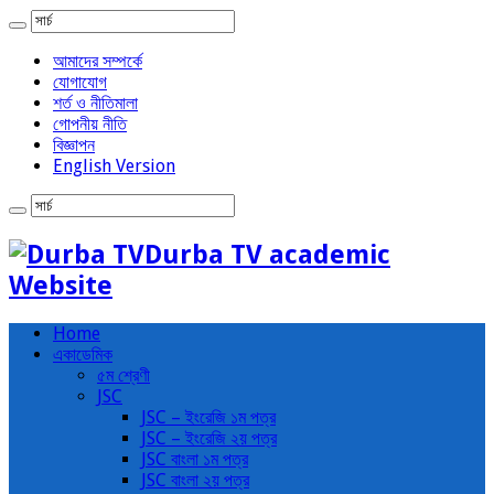
আমাদের সম্পর্কে
যোগাযোগ
শর্ত ও নীতিমালা
গোপনীয় নীতি
বিজ্ঞাপন
English Version
Durba TV academic
Website
Home
একাডেমিক
৫ম শ্রেণী
JSC
JSC – ইংরেজি ১ম পত্র
JSC – ইংরেজি ২য় পত্র
JSC বাংলা ১ম পত্র
JSC বাংলা ২য় পত্র