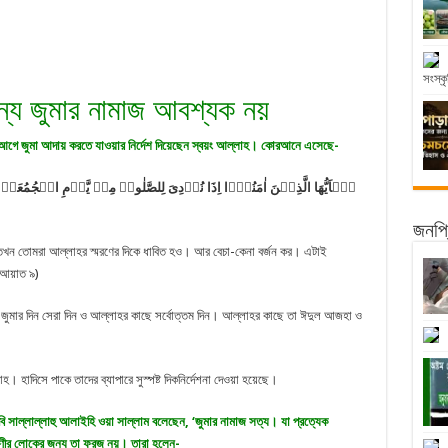
সংস্কৃ
জন্য জুমার নামাজ আবশ্যক নয়
গে আগে জুমা আদায় করতে যাওয়ার নির্দেশ দিয়েছেন স্বয়ং আল্লাহ। কোরআনে এসেছে-
یٰۤاَیُّهَا الَّذِیۡنَ اٰمَنُوۡۤا اِذَا نُوۡدِیَ لِلصَّلٰوۃِ مِنۡ یَّوۡمِ الۡجُمُعَۃِ ف
জনপ্র
, তখন তোমরা আল্লাহর স্মরণের দিকে ধাবিত হও। আর বেচা-কেনা বর্জন কর। এটাই
: আয়াত ৯)
হে জুমার দিন সেরা দিন ও আল্লাহর কাছে সর্বোত্তম দিন। আল্লাহর কাছে তা ঈদুল আজহা ও
হ। হাদিসে পাকে তাদের ব্যাপারে সুস্পষ্ট দিকনির্দেশনা দেওয়া হয়েছে।
নবি সাল্লাল্লাহু আলাইহি ওয়া সাল্লাম বলেছেন, ‘জুমার নামাজ সত্য। যা প্রত্যেক
েণীর লোকের জন্য তা ফরজ নয়। তারা হলেন-