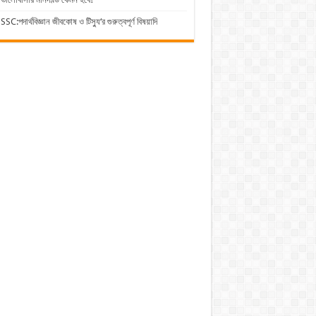
SSC:পদার্থবিজ্ঞান জীবকোষ ও টিস্যু‘র গুরুত্বপূর্ণ বিষয়াদি