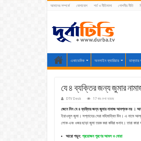
আমাদের সম্পর্কে
যোগাযোগ
শর্ত ও নীতিমালা
গোপনীয় নীতি
ব
একাডেমিক
অনলাইন ক্যারিয়ার
ডাক্তার 
যে ৪ ব্যক্তির জন্য জুমার না
DTV Desk
17 বার দেখা হয়েছে
জেনে নিন যে ৪ ব্যক্তির জন্য জুমার নামাজ আবশ্যক নয় । আ
ইয়াওমুল জুমা। সপ্তাহের সেরা মহিমান্বিত দিন। এ নামে আল্ল
লোক এবং ওজর ছাড়া জুমা তরক করা কবিরা গুনাহ। তারা কারা 
আরো পড়ুন:
প্রয়োজন পূরণের আমল ও দোয়া