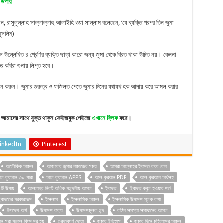
 উপায়
ন, রাসুলুল্লাহ সাল্লাল্লাহু আলাইহি ওয়া সাল্লাম বলেছেন, ‘যে ব্যক্তি পরপর তিন জুমা
মুসলিম)
ে উল্লেখিত ৪ শ্রেণির ব্যক্তি ছাড়া কারো জন্য জুমা থেকে বিরত থাকা উচিত নয়। কেননা
 কবিরা গুনায় লিপ্ত হবে।
ান করুন। জুমার গুরুত্ব ও ফজিলত পেতে জুমার দিনের যথাযথ হক আদায় করে আমল করার
আমাদের সাথে যুক্ত থাকুন ফেইজবুক পেইজে
এখানে ক্লিক
করে।
inkedIn
Pinterest
অলৌকিক আমল
আজকের জুমার নামাজের সময়
আমরা আল্লাহর ইবাদত করব কেন
ল কুরআন ৩০ পারা
আল কুরআন APPS
আল কুরআন PDF
আল কুরআন অর্থসহ
টি উপায়
আল্লাহর নিকট অধিক পছন্দনীয় আমল
ইবাদত
ইবাদত কবুল হওয়ার শর্ত
বাদতের প্রকারভেদ
ইসলাম
ইসলামিক আমল
ইসলামিক উপদেশ মূলক কথা
উপদেশ অর্থ
উপদেশ বাক্য
উপদেশমূলক ছন্দ
কঠিন সমস্যা সমাধানের আমল
ন সূরা পড়লে বিপদ দূর হয়
গুরুত্বপূর্ণ দোয়া
জুমার ইতিহাস
জুমার দিনে মহিলাদের আমল