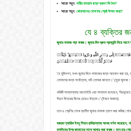
আরো পড়ুন:
নারীর মাহরাম ছাড়া ভ্রমণ কি বৈধ?
আরো পড়ুন:
কোরআনের ঘোষণায় শ্রেষ্ঠ উম্মত কারা?
যে ৪ ব্যক্তির 
জুমার নামাজ পড়া ফরজ। জুমার দিন দ্রুত প্রস্তুতি নিয়ে আ
َاسۡعَوۡا اِلٰی ذِکۡرِ اللّٰهِ وَ ذَرُوا الۡبَیۡعَ ؕ ذٰلِکُمۡ
خَیۡرٌ لَّکُمۡ اِنۡ کُنۡتُمۡ تَعۡلَمُوۡنَ
‘হে মুমিনগণ, যখন জুমার দিনে নামাজের জন্য আহবান করা হয়
তোমাদের জন্য সর্বোত্তম, যদি তোমরা জানতে।’ (সুরা জুমআ 
নবিজী সাল্লাল্লাহু আলােইহি ওয়া সাল্লাম বলেছেন, ‘নিঃসন্দে
ঈদুল ফিতরের দিনের চেয়েও উত্তম।’ (ইবনে মাজাহ)
তবে ৪ শ্রেণির লোক ব্যতীত জুমার নামাজ ত্যাগ করা কবিরা গোনা
হজরত ত্বারিক ইবনু শিহাব রাদিয়াল্লাহু আনহু বর্ণনা করেছেন, 
মুসলিমের উপর জামাতের সাথে আদায় করা ফরজ। তবে চার শ্র