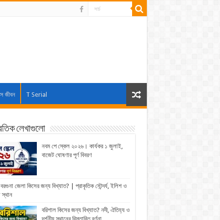
াস জীবন
T Serial
্রতিক লেখাগুলো
নবম পে স্কেল ২০২৬। কার্যকর ১ জুলাই,
বাজেট ঘোষণার পূর্ণ বিবরণ
বরগুনা জেলা কিসের জন্য বিখ্যাত? | প্রাকৃতিক সৌন্দর্য, ইলিশ ও
় স্থান
বরিশাল কিসের জন্য বিখ্যাত? নদী, ঐতিহ্য ও
দর্শনীয় স্থানের বিস্তারিত বর্ণনা