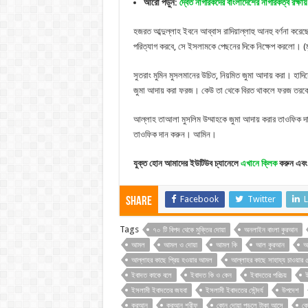
আরো পড়ুন:
দ্বৈত নাগরিকদের বাংলাদেশের নাগরিকত্ব রক্ষায়
হজরত আব্দুল্লাহ ইবনে আব্বাস রাদিয়াল্লাহু আনহু বর্ণনা করেছে
পরিত্যাগ করবে, সে ইসলামকে পেছনের দিকে নিক্ষেপ করলো। (
সুতরাং মুমিন মুসলমানের উচিত, নিয়মিত জুমা আদায় করা। হাদিস
জুমা আদায় করা ফরজ। কেউ তা থেকে বিরত থাকলে ফরজ তরকের
আল্লাহ তাআলা মুসলিম উম্মাহকে জুমা আদায় করার তাওফিক দ
তাওফিক দান করুন। আমিন।
যুক্ত হোন আমাদের ইউটিউব চ্যানেলে
এখানে ক্লিক
করুন এবং 
Facebook
Twitter
L
Share
Tags
৭০ টি বিপদ থেকে মুক্তির দোয়া
অনলাইন বাংলা কুরআন
আমল
আমল ও দোয়া
আমল কি
আল কুরআন
আ
আল্লাহর কাছে প্রিয় হওয়ার আমল
আল্লাহর কাছে সাহায্য চাওয়ার ৫
ইবাদত কাকে বলে
ইবাদত কি ও কেন
ইবাদতের পরিচয়
ই
ইসলামী ইবাদতের জযবা
ইসলামী ইবাদতের সৌন্দর্য
উপদেশ
কুরআন
কুরআন শরীফ
কোন দোয়া পড়লে টাকা আসে
কো