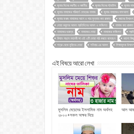
জুমার দিনের করণীয় ও বর্জনীয়
জুমার দিনের স্ট্যাটাস
জুমার না
জুমার নামাজের পরিবর্তে যোহরের নামাজ
জুমার নামাজের মাসআলা
জুমার ফরজ নামাজের আগে ও পরে সুন্নাত কত রাকাত
জ্ঞানের উপদেশ
দোয়া কবুলের আমল প্রতিদিনের আমল ও ফজিলত
নামাজ কত রাকাত
নামাজের গুরুত্ব
নামাজের দোয়া
নামাজের ফজিলত
প্র
বিপদে পড়লে মহানবী সা এই ৩টি দোয়া পাঠ করতে বলেছেন
ভালো কিছ
শত্রু থেকে মুক্তির দোয়া
শনিবার এর আমল
শিক্ষামূলক উপদে
এই বিষয়ে আরো লেখা
মুসলিম মেয়েদের ইসলামিক নাম অর্থসহ
আল আকসা
২৮০০+সকল অক্ষর দিয়ে