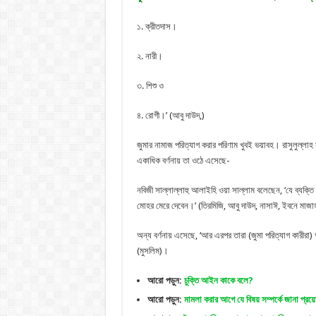
১. ক্রীতদাস।
২. নারী।
৩. শিশু ও
৪. রোগী।’ (আবু দাউদ,)
জুমার নামাজ পরিত্যাগ করার পরিণাম খুবই ভয়াবহ। রাসুলুল্লাহ
একাধিক বর্ণনায় তা ওঠে এসেছে-
নবিজী সাল্লাল্লাহু আলাইহি ওয়া সাল্লাম বলেছেন, ‘যে ব্যক্ত
মোহর মেরে দেবেন।’ (তিরমিজি, আবু দাউদ, নাসাঈ, ইবনে মাজা
অন্য বর্ণনায় এসেছে, ‘আর এরপর তারা (জুমা পরিত্যাগ কারীর
(মুসলিম)।
আরো পড়ুন:
চুক্তি আইন কাকে বলে?
আরো পড়ুন:
মামলা করার আগে যে বিষয় সম্পর্কে জানা প্র