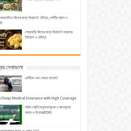
ময়মনসিংহ কিসের জন্য বিখ্যাত? ঐতিহ্য, দর্শনীয় স্থান ও
তি
পোড়াবাড়ি কিসের জন্য বিখ্যাত? চমচমের
ইতিহাস ও ঐতিহ্য
িয় লেখাগুলো
রোগীকে কেন দেখতে যাবেন?
Cheap Medical Insurance with High Coverage
অষ্টম শ্রেণি:অনুধাবনমূলক ও জ্ঞানমূলক
প্রশ্ন ও উত্তর(PDF)
ভালোবাসার মানদণ্ড কেমন হবে?