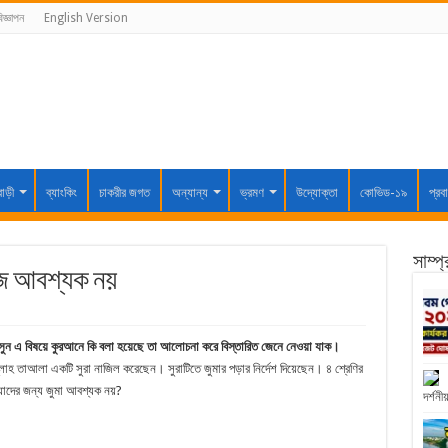
িজ্ঞাপন
English Version
বাড়ী
ব্যাংকিং
চাকরীর জগত
অন্যান্য
ভ্রমণ
উদ্যোক্তা
কোভিড-১৯
প্রব
সাম্প
মাজ আবশ্যক নয়
সুন এ বিষয়ে কুরআনে কি বলা হয়েছে তা আলোচনা করে বিস্তারিত জেনে নেওয়া যাক।
াহ তাআলা একটি সুরা নাজিল করেছেন। সুরাটিতে জুমার পড়ার নির্দেশ দিয়েছেন। ৪ শ্রেণির
যাদের জন্য জুমা আবশ্যক নয়?
দর্শনীয