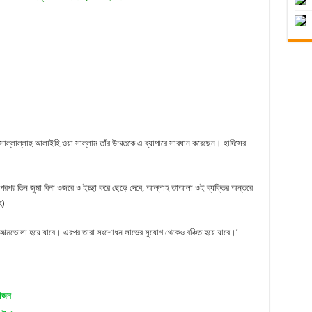
 সাল্লাল্লাহু আলাইহি ওয়া সাল্লাম তাঁর উম্মতকে এ ব্যাপারে সাবধান করেছেন। হাদিসের
ি পরপর তিন জুমা বিনা ওজরে ও ইচ্ছা করে ছেড়ে দেবে, আল্লাহ তাআলা ওই ব্যক্তির অন্তরে
হ)
া) আত্মভোলা হয়ে যাবে। এরপর তারা সংশোধন লাভের সুযোগ থেকেও বঞ্চিত হয়ে যাবে।’
য়োজন