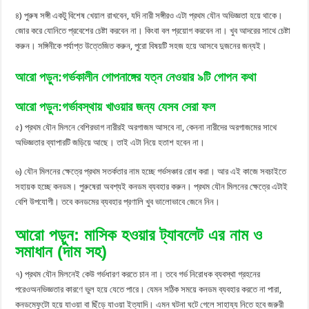
৪) পুরুষ সঙ্গী একটু বিশেষ খেয়াল রাখবেন, যদি নারী সঙ্গীরও এটা প্রথম যৌন অভিজ্ঞতা হয়ে থাকে।
জোর করে যোনিতে প্রবেশের চেষ্টা করবেন না। কিংবা বল প্রয়োগ করবেন না। খুব আদরের সাথে চেষ্টা
করুন। সঙ্গিনীকে পর্যাপ্ত উত্তেজিত করুন, পুরো বিষয়টি সহজ হয়ে আসবে দুজনের জন্যই।
আরো পড়ুন:গর্ভকালীন গোপনাঙ্গের যত্ন নেওয়ার ৯টি গোপন কথা
আরো পড়ুন:গর্ভাবস্থায় খাওয়ার জন্য যেসব সেরা ফল
৫) প্রথম যৌন মিলনে বেশিরভাগ নারীরই অরগাজম আসবে না, কেননা নারীদের অরগাজমের সাথে
অভিজ্ঞতার ব্যাপারটি জড়িয়ে আছে। তাই এটা নিয়ে হতাশ হবেন না।
৬) যৌন মিলনের ক্ষেত্রে প্রথম সতর্কতার নাম হচ্ছে গর্ভসঞ্চার রোধ করা। আর এই কাজে সবচাইতে
সহায়ক হচ্ছে কনডম। পুরুষেরা অবশ্যই কনডম ব্যবহার করুন। প্রথম যৌন মিলনের ক্ষেত্রে এটাই
বেশি উপযোগী। তবে কনডমের ব্যবহার প্রণালি খুব ভালোভাবে জেনে নিন।
আরো পড়ুন: মাসিক হওয়ার ট্যাবলেট এর নাম ও
সমাধান (দাম সহ)
৭) প্রথম যৌন মিলনেই কেউ গর্ভধারণ করতে চান না। তবে গর্ভ নিরোধক ব্যবস্থা গ্রহনের
পরেওঅনভিজ্ঞতার কারণে ভুল হয়ে যেতে পারে। যেমন সঠিক সময়ে কনডম ব্যবহার করতে না পারা,
কনডমেফুটো হয়ে যাওয়া বা ছিঁড়ে যাওয়া ইত্যাদি। এমন ঘটনা ঘটে গেলে সাহায্য নিতে হবে জরুরী