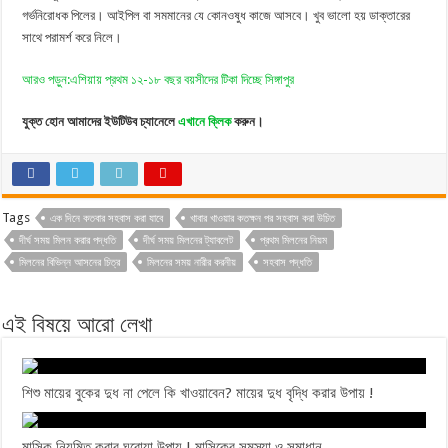
গর্ভনিরোধক পিলের। আইপিল বা সমমানের যে কোনওষুধ কাজে আসবে। খুব ভালো হয় ডাক্তারের
সাথে পরামর্শ করে নিলে।
আরও পড়ুন:এশিয়ায় প্রথম ১২-১৮ বছর বয়সীদের টিকা দিচ্ছে সিঙ্গাপুর
যুক্ত হোন আমাদের ইউটিউব চ্যানেলে
এখানে ক্লিক
করুন।
Tags
এক দিনে কতবার সহবাস করা যাবে
খাবার খাওয়ার কতক্ষন পর সহবাস করা উচিত
দীর্ঘ সময় মিলন করার পদ্ধতি
দীর্ঘ সময় মিলনের ট্যাবলেট
প্রথম মিলনের নিয়ম
মিলনের বিভিন্ন আসনের চিত্র
মিলনের সময় নারীর করনীয়
সহবাস পদ্ধতি
এই বিষয়ে আরো লেখা
শিশু মায়ের বুকের দুধ না পেলে কি খাওয়াবেন? মায়ের দুধ বৃদ্ধি করার উপায় !
মাসিক নিয়মিত করার ঘরোয়া উপায় ! মাসিকের সমস্যা ও সমাধান