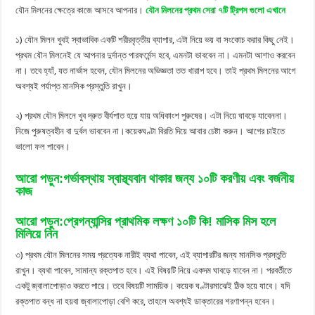
যৌন মিলনের ক্ষেত্রে কাজে আসবে আপনার।
যৌন মিলনের প্রথম সেরা ৭টি ট্রিপস গুলো এখানে
১) যৌন মিলন খুবই স্বাভাবিক একটি শরীরবৃত্তীয় ব্যাপার, এটা নিয়ে ভয় বা সংকোচ করার কিছু নেই।
প্রথম যৌন মিলনেই যে আপনার দুর্দান্ত পারফর্মেন্স হবে, এমনটা ভাববেন না। এমনটা আশাও করবেন
না। তবে হ্যাঁ, যত নার্ভাস হবেন, যৌন মিলনের অভিজ্ঞতা তত খারাপ হবে। তাই প্রথম মিলনের আগে
অবশ্যই পর্যাপ্ত মানসিক প্রস্তুতি রাখুন।
২) প্রথম যৌন মিলনে খুব দ্রুত বীর্যপাত হয়ে যায় অধিকাংশ পুরুষের। এটা নিয়ে ঘাবড়ে যাবেননা।
নিজে পুরুষত্বহীন বা দুর্বল ভাববেন না।কয়েকঘণ্টা বিরতি দিয়ে আবার চেষ্টা করুন। আগের চাইতে
ভালো ফল পাবেন।
আরো পড়ুন:গর্ভাবস্থায় স্বাস্থ্যবান থাকার জন্য ১০টি করণীয় এবং বর্জনীয়
কাজ
আরো পড়ুন:প্রেগন্যান্সির প্রাথমিক লক্ষণ ১০টি কি! মাসিক মিস হলে
মিলিয়ে নিন
৩) প্রথম যৌন মিলনের সময় প্রত্যেক নারীই ব্যথা পাবেন, এই ব্যাপারটির জন্য মানসিক প্রস্তুতি
রাখুন। ব্যথা পাবেন, সামান্য রক্তপাত হবে। এই বিষয়টি নিয়ে একদম ঘাবড়ে যাবেন না। পরবর্তীতে
একটু জ্বালাপোড়াও করতে পারে। তবে বিষয়টি সাময়িক। কয়েক ঘণ্টারমাঝেই ঠিক হয়ে যাবে। যদি
রক্তপাত বন্ধ না হয়বা জ্বালাপোড়া বেশি করে, তাহলে অবশ্যই ডাক্তারের শরণাপন্ন হবেন।