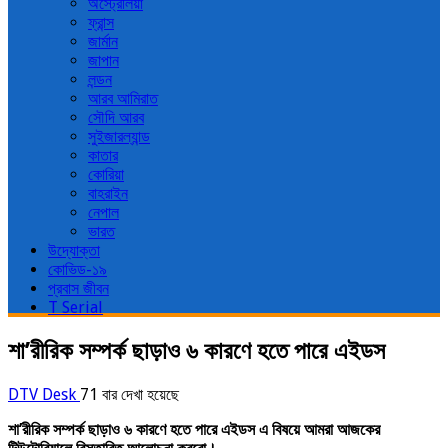
অস্ট্রেলিয়া
ফ্রান্স
জার্মান
জাপান
লন্ডন
আরব আমিরাত
সৌদি আরব
সুইজারল্যান্ড
কাতার
কোরিয়া
বাহরাইন
নেপাল
ভারত
উদ্যোক্তা
কোভিড-১৯
প্রবাস জীবন
T Serial
শা’রীরিক সম্পর্ক ছাড়াও ৬ কারণে হতে পারে এইডস
DTV Desk
71 বার দেখা হয়েছে
শা’রীরিক সম্পর্ক ছাড়াও ৬ কারণে হতে পারে এইডস এ বিষয়ে আমরা আজকের