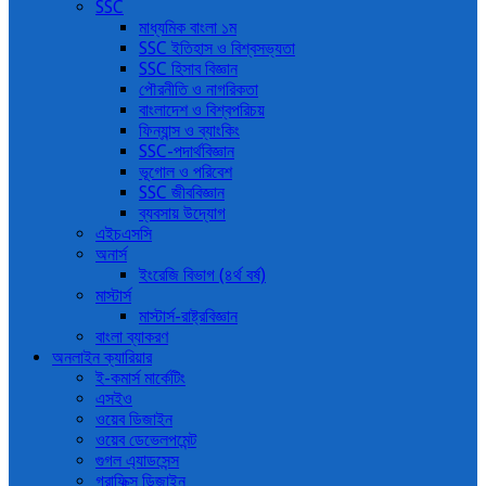
SSC
মাধ্যমিক বাংলা ১ম
SSC ইতিহাস ও বিশ্বসভ্যতা
SSC হিসাব বিজ্ঞান
পৌরনীতি ও নাগরিকতা
বাংলাদেশ ও বিশ্বপরিচয়
ফিন্যান্স ও ব্যাংকিং
SSC-পদার্থবিজ্ঞান
ভূগোল ও পরিবেশ
SSC জীববিজ্ঞান
ব্যবসায় উদ্যোগ
এইচএসসি
অনার্স
ইংরেজি বিভাগ (৪র্থ বর্ষ)
মাস্টার্স
মাস্টার্স-রাষ্ট্রবিজ্ঞান
বাংলা ব্যাকরণ
অনলাইন ক্যারিয়ার
ই-কমার্স মার্কেটিং
এসইও
ওয়েব ডিজাইন
ওয়েব ডেভেলপমেন্ট
গুগল এ্যাডসেন্স
গ্রাফিক্স ডিজাইন