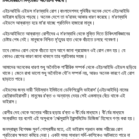
টিউটোরিয়ালে বিস্তারিত আলোচনা করবো।
এইচআইভি এইডস ম’রণব্যাধি রোগ।বাংলাদেশসহ পৃথিবীর অনেক দেশে এইচআইভি
ভাইরাস ছড়িয়ে পড়ছে। অনেক দেশে তা ভ’য়াবহ আকার ধারণ করেছে। ম’রণব্যাধি
এইডসে আক্রান্ত হয়ে মা’রা যাচ্ছে প্রতিদিন হাজারো মানুষ।
এইচআইভিতে আক্রান্ত রোগীদের এ ম’রণব্যাধি থেকে মুক্তি দিতে চিকিৎসাবিজ্ঞানের
চেষ্টার শেষ নেই। মানুষকে নিশ্চিত মৃ’ত্যুর হাত থেকে বাঁচাতে চলছে গবেষণা।
তবে কোনও রোগ থেকে বাঁচতে হলে আগে জানা প্রয়োজন ওই রোগ কেন হয়। যে
কোনও রোগের কারণ জানা থাকলে তার প্রতিকার সহজ।
আমাদের অনেকের ধারণা শুধু অনৈতিক শা’রীরিক সম্পর্ক থেকে এইচআইভি এইডস ছড়িয়ে
থাকে। জেনে রাখা ভালো শুধু অনৈতিক যৌ’ন সম্পর্ক নয়, আরও অনেক কারণে এই রোগ
ছাড়াতে পারে।
এইডসের জন্য দায়ী ‘হিউম্যান ইমিউনো ডেফিশিয়েন্সি ভাইরাস’ (এইচআইভি) নামের
রেট্রোভাইরাসটি। মানুষের র’ক্ত ও অন্যান্য দেহর সেই একমাত্র বেঁচে থাকে এই
ভাইরাস।
রোগীর দেহ থেকে অন্যের শরীরে ছড়ায় র’ক্ত ও বী’র্যের মাধ্যমে। বী’র্যের মাধ্যমে
সংক্রমিত হয় বলেই এই অসুখকে ‘সে’ক্সুয়ালি ট্রান্সমিটেড ডিজিজ’ হিসেবে গণ্য করা হয়।
জনস্বাস্থ্য বিশেষজ্ঞ সুবর্ণ গোস্বামীর মতে, এই ভাইরাস প্রধান কাজ শরীরের রোগ
প্রতিরোধ ক্ষমতা কমিয়ে দেয়া। একটা সময় সাধারণ সর্দি-কাশিকেও আটকাতে পারে না