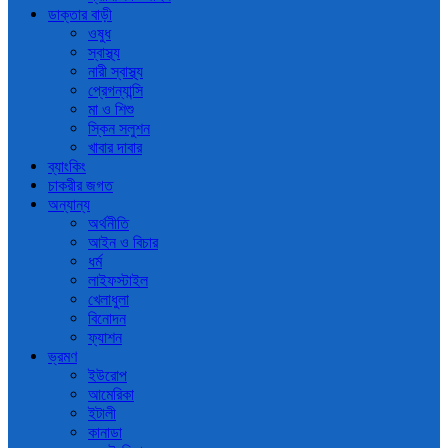
ডাক্তার বাড়ী
ওষুধ
স্বাস্থ্য
নারী স্বাস্থ্য
প্রেগন্যান্সি
মা ও শিশু
স্কিন সলুশন
খাবার দাবার
ব্যাংকিং
চাকরীর জগত
অন্যান্য
অর্থনীতি
আইন ও বিচার
ধর্ম
লাইফস্টাইল
খেলাধুলা
বিনোদন
ফ্যাশন
ভ্রমণ
ইউরোপ
আমেরিকা
ইটালী
কানাডা