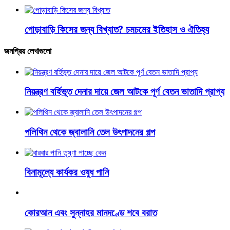
পোড়াবাড়ি কিসের জন্য বিখ্যাত? চমচমের ইতিহাস ও ঐতিহ্য
জনপ্রিয় লেখাগুলো
নিয়ন্ত্রণ বর্হিভূত দেনার দায়ে জেল আটকে পূর্ণ বেতন ভাতাদি প্রাপ্য
পলিথিন থেকে জ্বালানি তেল উৎপাদনের গল্প
বিনামূল্যে কার্যকর ওষুধ পানি
কোরআন এবং সুন্নাহর মানদণ্ডে শবে বরাত