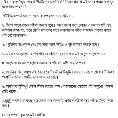
শরীর। ফলে ‘অ্যাকোয়ার্ড ইমিউনো ডেফিশিয়েন্সি সিনড্রোম’ বা এইডসের প্রভাবে মৃ’ত্যু
অবধারিত হয়ে ওঠে।
শা’রীরিক সম্পর্ক ছাড়াও যে ৬ কারণে হতে পারে এইডস-
১. বিয়ের আগে র’ক্ত পরীক্ষা করতে হবে। কারণ বর বা কনে কোনও একজনও যদি এই
ভাইরাস বাহক হয়, তবে যৌ’ন সম্পর্কের ফলে অপরজনের শরীরে সহজেই প্রবেশ করবে
এই রেট্রোভাইরাস।
২. প্রতিবার ইঞ্জেকশন নেওয়ার সময় নতুন সিরিঞ্জ ও সূচ ব্যবহার করতে হবে।
৩. এইডস আক্রান্ত রোগীর শরীরে ফোটানো সূচ থেকেও এই অসুখ সংক্রমিত হয়।
৪. অসুখ আক্রান্ত প্রসূতির সন্তানের শরীরেও এইডস হতে পারে।
৫. আধুনিক কিছু ওষুধে এই রোগে রোগীর জীবন কিছুদিন বাড়ানো গেলেও সে সব চিকিৎসা
পদ্ধতি মোটেও মধ্যবিত্তের আয়ত্বে নেই।
৬. সাধারণত ঝুঁকিপূর্ণ যৌ’ন জীবন রয়েছে এমন পেশাদারদের ক্ষেত্রে এই অসুখের প্রভাব
বেশি থাকে।
৭.মুমূর্ষু অস্থায় র’ক্তের প্রয়োজন হলে অবশ্যই এইডস পরীক্ষা করে শরীরে র’ক্ত দিতে
হবে।
যে সব লক্ষণে বুঝবেন এইচআইভি-