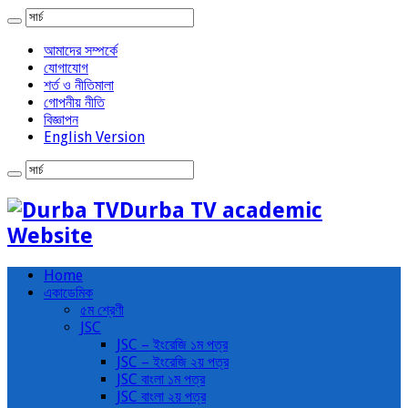
আমাদের সম্পর্কে
যোগাযোগ
শর্ত ও নীতিমালা
গোপনীয় নীতি
বিজ্ঞাপন
English Version
Durba TV academic
Website
Home
একাডেমিক
৫ম শ্রেণী
JSC
JSC – ইংরেজি ১ম পত্র
JSC – ইংরেজি ২য় পত্র
JSC বাংলা ১ম পত্র
JSC বাংলা ২য় পত্র