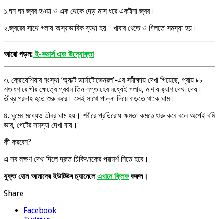
১.ঘন ঘন জ্বর হওয়া ও এক থেকে দেড় মাস ধরে একটানা জ্বর।
২.জ্বরের সাথে গলায় অস্বাভাবিক ব্যথা হয়। খাবার খেতে ও গিলতে সমস্যা হয়।
আরো পড়ন:
ই-কমার্স এবং উদ্যোক্তা
৩. ক্রোয়েশিয়ার সংস্থা ‘অ্যাক্ট ডার্মাটোভেনরল’-এর সমীক্ষায় দেখা গিয়েছে, প্রায় ৮৮
শতাংশ রোগীর ক্ষেত্রে প্রথম তিন সপ্তাহের মধ্যেই গলায়, মাথায় র‌্যাশ দেখা দেয়।
তীব্র প্রদাহ হতে শুরু করে। সেই সাথে পাল্লা দিয়ে বাড়তে থাকে ঘাম।
৪. ঘুমের মধ্যেও তীব্র ঘাম হয়। শরীরে প্রতিরোধ ক্ষমতা কমতে শুরু করে বলে অল্পেই বমি
ভাব, পেটের সমস্যা দেখা যায়।
কী করবেন?
এ সব লক্ষণ দেখা দিলে দ্রুত চিকিৎসকের পরামর্শ নিতে হবে।
যুক্ত হোন আমাদের ইউটিউব চ্যানেলে
এখানে ক্লিক
করুন।
Share
Facebook