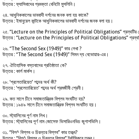
উত্তর : ফ্যাসিবাদের প্রবক্তা বেনিটো মুসলিনি।
২৪. আধুনিককালের ভাববাদী দর্শনের জনক বলা হয় কাকে?
উত্তর : ইমানুয়েল কান্টকে আধুনিককালের ভাববাদী দর্শনের জনক বলা হয়।
২৫. “Lecture on the Principles of Political Obligations” গ্রন্থটির 
উত্তর : “Lecture on the Principles of Political Obligations” গ্রন্থটি
২৬. “The Second Sex (1949)” কার লেখা ?
উত্তর : “The Second Sex (1949)” সিমন দ্য বেভোয়ার-এর।
২৭. ঐতিহাসিক বস্তবাদের প্রতিষ্ঠাতা কে?
উত্তর : কার্ল মার্কস।
২৮. ‘প্রলেতারিয়েত’ শব্দের অর্থ কী?
উত্তর : ‘প্রলেতারিয়েত’ শব্দের অর্থ শ্রমজীবী শ্রেনী।
২৯. কত সালে চীনে সমাজতান্ত্রিক বিপ্লব সংঘটিত হয়?
উত্তর : ১৯৪৯ সালে চীনে সমাজতান্ত্রিক বিপ্লব সংঘটিত হয়।
৩০. স্ট্যালিনের পূর্ণ নাম লিখ।
উত্তর : স্ট্যালিনের পূর্ণ নাম জোসেফ ভিসারিওনভিচ জুগাশভিলি।
৩১. “বিশ^ বিপ্লব ও চিরন্তর বিপ্লব” কার তত্ত্ব?
উত্তর : “বিশ^ বিপ্লব ও চিরন্তর বিপ্লব” ট্রটস্কিরে তত্ত্ব।