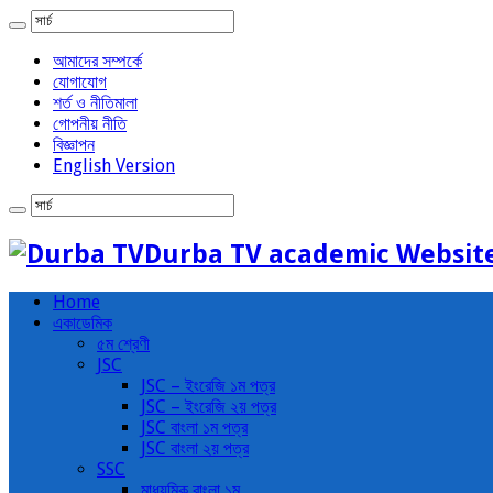
আমাদের সম্পর্কে
যোগাযোগ
শর্ত ও নীতিমালা
গোপনীয় নীতি
বিজ্ঞাপন
English Version
Durba TV academic Websit
Home
একাডেমিক
৫ম শ্রেণী
JSC
JSC – ইংরেজি ১ম পত্র
JSC – ইংরেজি ২য় পত্র
JSC বাংলা ১ম পত্র
JSC বাংলা ২য় পত্র
SSC
মাধ্যমিক বাংলা ১ম