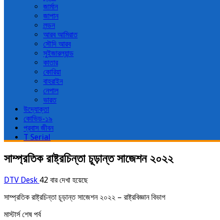
জার্মান
জাপান
লন্ডন
আরব আমিরাত
সৌদি আরব
সুইজারল্যান্ড
কাতার
কোরিয়া
বাহরাইন
নেপাল
ভারত
উদ্যোক্তা
কোভিড-১৯
প্রবাস জীবন
T Serial
সাম্প্রতিক রাষ্ট্রচিন্তা চূড়ান্ত সাজেশন ২০২২
DTV Desk
42 বার দেখা হয়েছে
সাম্প্রতিক রাষ্ট্রচিন্তা চূড়ান্ত সাজেশন ২০২২ – রাষ্ট্রবিজ্ঞান বিভাগ
মাস্টার্স শেষ পর্ব