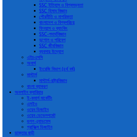
SSC ইতিহাস ও বিশ্বসভ্যতা
SSC হিসাব বিজ্ঞান
পৌরনীতি ও নাগরিকতা
বাংলাদেশ ও বিশ্বপরিচয়
ফিন্যান্স ও ব্যাংকিং
SSC-পদার্থবিজ্ঞান
ভূগোল ও পরিবেশ
SSC জীববিজ্ঞান
ব্যবসায় উদ্যোগ
এইচএসসি
অনার্স
ইংরেজি বিভাগ (৪র্থ বর্ষ)
মাস্টার্স
মাস্টার্স-রাষ্ট্রবিজ্ঞান
বাংলা ব্যাকরণ
অনলাইন ক্যারিয়ার
ই-কমার্স মার্কেটিং
এসইও
ওয়েব ডিজাইন
ওয়েব ডেভেলপমেন্ট
গুগল এ্যাডসেন্স
গ্রাফিক্স ডিজাইন
ডাক্তার বাড়ী