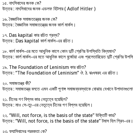
১৫. নাৎসিবাদের জনক কে?
উত্তর : নাৎসিবাদের জনক এডলফ হিটলার ( Adlof Hitler )
১৬. বৈজ্ঞানিক সমাজতন্ত্রের জনক কে?
উত্তর : বৈজ্ঞানিক সমাজতন্ত্রের জনক কার্ল মার্কস।
১৭. Das kapital কার রচিত গ্রন্থ?
উত্তর : Das kapital কার্ল মার্কস-এর রচিত।
১৮. কার্ল মার্কস-এর মতে আধুনিক কালে কোন দুটি শ্রেণির উপস্থিতি বিদ্যমান?
উত্তর : কার্ল মার্কস-এর মতে আধুনিক কালে বুর্জোয়া এবং প্রলেতারিয়েত দুটি শ্রেণির উপস্
১৯. The Foundation of Leninism কার রচিত?
উত্তর : “The Foundation of Leninism” ঔ. ঠ. ঝঃধষরহ এর রচিত।
২০. সমাজতন্ত্র কী?
উত্তর : সমাজতন্ত্র বলতে এমন একটি পূণাঙ্গ সমাজব্যবস্থাকে বোঝায় যেখানে উপাদানগুলোর ও
২১. চীনের গণ বিপ্লব কার নেতৃত্বে হয়েছিল?
উত্তর : মাও সে-তুং-এর নেতৃত্বে চীনের গণ বিপ্লব হয়েছিল।
২২. “Will, not force, is the basis of the state” উক্তিটি কার?
উত্তর : “Will, not force, is the basis of the state” টমাস হিল গ্রিন-এর
২৩. ফ্যাসিবাদের প্রবক্তা কে?