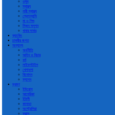
ওষুধ
স্বাস্থ্য
নারী স্বাস্থ্য
প্রেগন্যান্সি
মা ও শিশু
স্কিন সলুশন
খাবার দাবার
ব্যাংকিং
চাকরীর জগত
অন্যান্য
অর্থনীতি
আইন ও বিচার
ধর্ম
লাইফস্টাইল
খেলাধুলা
বিনোদন
ফ্যাশন
ভ্রমণ
ইউরোপ
আমেরিকা
ইটালী
কানাডা
অস্ট্রেলিয়া
ফ্রান্স