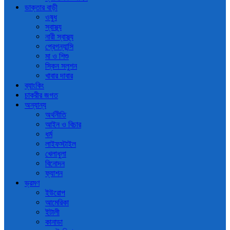
ডাক্তার বাড়ী
ওষুধ
স্বাস্থ্য
নারী স্বাস্থ্য
প্রেগন্যান্সি
মা ও শিশু
স্কিন সলুশন
খাবার দাবার
ব্যাংকিং
চাকরীর জগত
অন্যান্য
অর্থনীতি
আইন ও বিচার
ধর্ম
লাইফস্টাইল
খেলাধুলা
বিনোদন
ফ্যাশন
ভ্রমণ
ইউরোপ
আমেরিকা
ইটালী
কানাডা