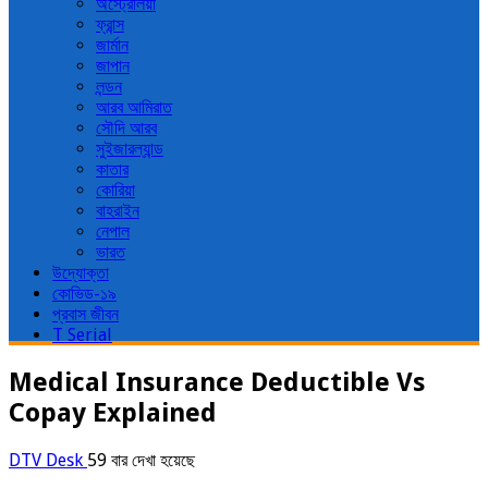
অস্ট্রেলিয়া
ফ্রান্স
জার্মান
জাপান
লন্ডন
আরব আমিরাত
সৌদি আরব
সুইজারল্যান্ড
কাতার
কোরিয়া
বাহরাইন
নেপাল
ভারত
উদ্যোক্তা
কোভিড-১৯
প্রবাস জীবন
T Serial
Medical Insurance Deductible Vs
Copay Explained
DTV Desk
59 বার দেখা হয়েছে