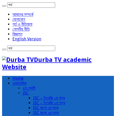
আমাদের সম্পর্কে
যোগাযোগ
শর্ত ও নীতিমালা
গোপনীয় নীতি
বিজ্ঞাপন
English Version
Durba TV academic
Website
Home
একাডেমিক
৫ম শ্রেণী
JSC
JSC – ইংরেজি ১ম পত্র
JSC – ইংরেজি ২য় পত্র
JSC বাংলা ১ম পত্র
JSC বাংলা ২য় পত্র