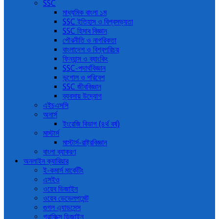
SSC
মাধ্যমিক বাংলা ১ম
SSC ইতিহাস ও বিশ্বসভ্যতা
SSC হিসাব বিজ্ঞান
পৌরনীতি ও নাগরিকতা
বাংলাদেশ ও বিশ্বপরিচয়
ফিন্যান্স ও ব্যাংকিং
SSC-পদার্থবিজ্ঞান
ভূগোল ও পরিবেশ
SSC জীববিজ্ঞান
ব্যবসায় উদ্যোগ
এইচএসসি
অনার্স
ইংরেজি বিভাগ (৪র্থ বর্ষ)
মাস্টার্স
মাস্টার্স-রাষ্ট্রবিজ্ঞান
বাংলা ব্যাকরণ
অনলাইন ক্যারিয়ার
ই-কমার্স মার্কেটিং
এসইও
ওয়েব ডিজাইন
ওয়েব ডেভেলপমেন্ট
গুগল এ্যাডসেন্স
গ্রাফিক্স ডিজাইন