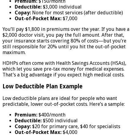
Premium:
$150/month
Deductible:
$3,000 individual
Copay:
None for most services (after deductible)
Out-of-Pocket Max:
$7,000
You’ll pay $1,800 in premiums over the year. If you have a
$2,000 doctor visit, you pay the full amount. After that,
your insurance starts covering 80% of costs—but you’re
still responsible for 20% until you hit the out-of-pocket
maximum.
HDHPs often come with Health Savings Accounts (HSAs),
which let you save pre-tax money for medical expenses.
That’s a big advantage if you expect high medical costs.
Low Deductible Plan Example
Low deductible plans are ideal for people who want
predictable, lower out-of-pocket costs. Here’s a sample:
Premium:
$400/month
Deductible:
$500 individual
Copay:
$20 for primary care, $40 for specialists
Out-of-Pocket Max:
$4,000